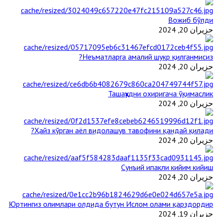
Вожиб бўлди
حزيران 20, 2024
Неъматларга амалий шукр қилганмисиз?
حزيران 20, 2024
Ташаҳҳудни охиригача ўқимаслик
حزيران 20, 2024
Ҳайз кўрган аёл видолашув тавофини қандай қилади?
حزيران 20, 2024
Сунъий ипакли кийим кийиш
حزيران 20, 2024
Юртингиз олимлари олдида бутун Ислом олами қарздордир
حزيران 19, 2024