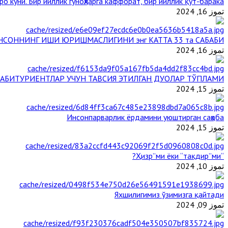
о куни. Бир йиллик гуноҳларга каффорат, бир йиллик қут-барака
تموز 16, 2024
НСОННИНГ ИШИ ЮРИШМАСЛИГИНИ энг КАТТА 33 та САБАБИ
تموز 16, 2024
АБИТУРИЕНТЛАР УЧУН ТАВСИЯ ЭТИЛГАН ДУОЛАР ТЎПЛАМИ
تموز 15, 2024
Инсонпарварлик ёрдамини уюштирган саҳоба
تموز 15, 2024
“Ҳизр”ми ёки “тақдир”ми?
تموز 10, 2024
Яхшилигимиз ўзимизга қайтади
تموز 09, 2024