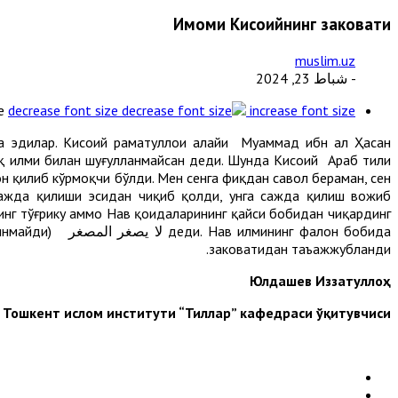
Имоми Кисоийнинг заковати
muslim.uz
- شباط 23, 2024
e
decrease font size
increase font size
а эдилар. Кисоий раҳматуллоҳи алайҳи Муҳаммад ибн ал Ҳасан
 фиқҳ илми билан шуғулланмайсан деди. Шунда Кисоий Араб тили
н қилиб кўрмоқчи бўлди. Мен сенга фиқҳдан савол бераман, сен
 сажда қилиши эсидан чиқиб қолди, унга сажда қилиш вожиб
нг тўғрику аммо Наҳв қоидаларининг қайси бобидан чиқардинг
заковатидан таъажжубланди.
Юлдашев Иззатуллоҳ
Тошкент ислом институти “Тиллар” кафедраси ўқитувчиси