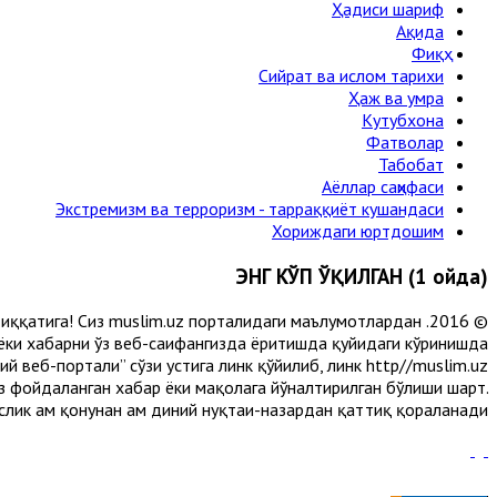
Ҳадиси шариф
Ақида
Фиқҳ
Сийрат ва ислом тарихи
Ҳаж ва умра
Кутубхона
Фатволар
Табобат
Аёллар саҳифаси
Экстремизм ва терроризм - тарраққиёт кушандаси
Хориждаги юртдошим
ЭНГ КЎП ЎҚИЛГАН (1 ойда)
и диққатига! Сиз muslim.uz порталидаги маълумотлардан
 ёки хабарни ўз веб-саҳифангизда ёритишда қуйидаги кўринишда
 веб-портали” сўзи устига линк қўйилиб, линк http//muslim.uz
сиз фойдаланган хабар ёки мақолага йўналтирилган бўлиши шарт.
лик ҳам қонунан ҳам диний нуқтаи-назардан қаттиқ қораланади.