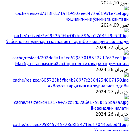
تموز 10, 2024
Яхшилигимиз ўзимизга қайтади
تموز 09, 2024
Ўзбекистон ҳожилари маънавият тарғиботчиларига айланади
حزيران 27, 2024
Матбуот ва оммавий ахборот воситалари ходимларига
حزيران 26, 2024
Ахборот тарқатиш ва журналист одоби
حزيران 27, 2024
Гиёҳвандлик иллати
حزيران 26, 2024
Ҳожилик мақоми