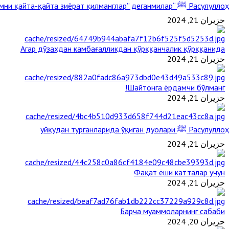
Расулуллоҳ ﷺ “Қабримни қайта-қайта зиёрат қилманглар” деганмилар?
حزيران 21, 2024
Агар дўзахдан камбағалликдан қўрққанчалик қўрққанида
حزيران 21, 2024
Шайтонга ёрдамчи бўлманг!
حزيران 21, 2024
Расулуллоҳ ﷺ уйқудан турганларида ўқиган дуолари
حزيران 21, 2024
Фақат ёши катталар учун
حزيران 21, 2024
Барча муаммоларнинг сабаби
حزيران 20, 2024