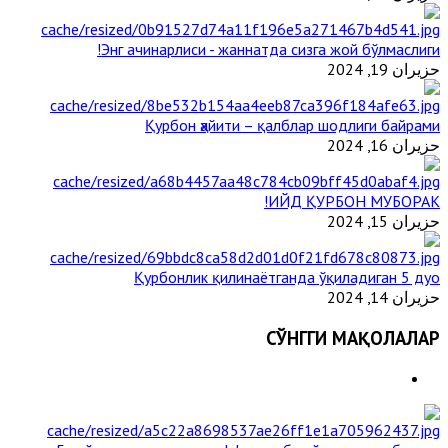
Энг ачинарлиси - жаннатда сизга жой бўлмаслиги!
حزيران 19, 2024
Қурбон ҳайити – қалблар шодлиги байрами
حزيران 16, 2024
ИЙД ҚУРБОН МУБОРАК!
حزيران 15, 2024
Қурбонлик қилинаётганда ўқиладиган 5 дуо
حزيران 14, 2024
СЎНГГИ МАҚОЛАЛАР