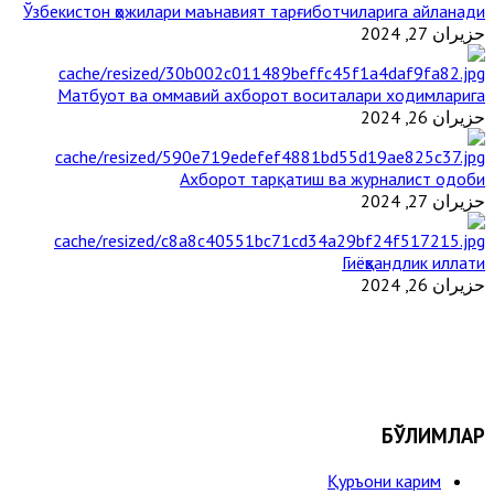
Ўзбекистон ҳожилари маънавият тарғиботчиларига айланади
حزيران 27, 2024
Матбуот ва оммавий ахборот воситалари ходимларига
حزيران 26, 2024
Ахборот тарқатиш ва журналист одоби
حزيران 27, 2024
Гиёҳвандлик иллати
حزيران 26, 2024
БЎЛИМЛАР
Қуръони карим