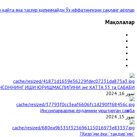
р қайта яна тасғир қилинмайди
Ўз иффатингизни сақланг аёллар! »
Мақолалар
НСОННИНГ ИШИ ЮРИШМАСЛИГИНИ энг КАТТА 33 та САБАБИ
تموز 16, 2024
Инсонпарварлик ёрдамини уюштирган саҳоба
تموز 15, 2024
“Ҳизр”ми ёки “тақдир”ми?