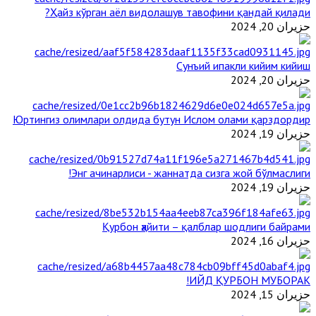
Ҳайз кўрган аёл видолашув тавофини қандай қилади?
حزيران 20, 2024
Сунъий ипакли кийим кийиш
حزيران 20, 2024
Юртингиз олимлари олдида бутун Ислом олами қарздордир
حزيران 19, 2024
Энг ачинарлиси - жаннатда сизга жой бўлмаслиги!
حزيران 19, 2024
Қурбон ҳайити – қалблар шодлиги байрами
حزيران 16, 2024
ИЙД ҚУРБОН МУБОРАК!
حزيران 15, 2024