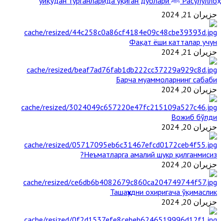
Расулуллоҳ ﷺ уйқудан турганларида ўқиган дуолари
حزيران 21, 2024
Фақат ёши катталар учун
حزيران 21, 2024
Барча муаммоларнинг сабаби
حزيران 20, 2024
Вожиб бўлди
حزيران 20, 2024
Неъматларга амалий шукр қилганмисиз?
حزيران 20, 2024
Ташаҳҳудни охиригача ўқимаслик
حزيران 20, 2024