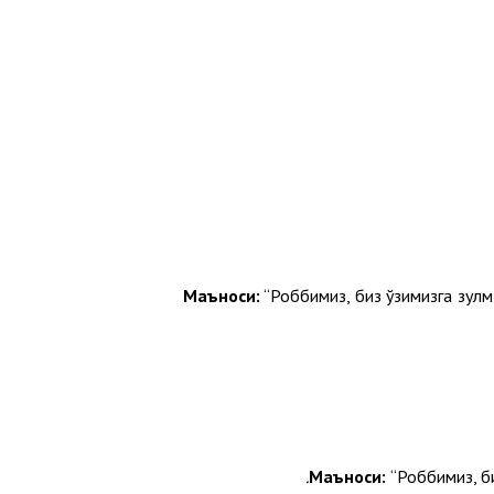
Маъноси:
“Роббимиз, биз ўзимизга зулм
Маъноси:
“Роббимиз, б