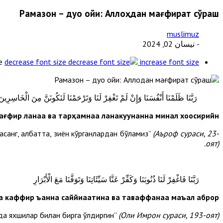
Рамазон – дуо ойи: Аллоҳдан мағфират сўраш
muslimuz
- نيسان 02, 2024
e
decrease font size
increase font size
رَبَّنَا ظَلَمْنَا أَنْفُسَنَا وَإِنْ لَمْ تَغْفِرْ لَنَا وَتَرْحَمْنَا لَنَكُونَنَّ مِنَ الْخَاسِرِينَ
тағфир ланаа ва тарҳамнаа ланакуунанна минал хоосирийн
асанг, албатта, зиён кўрганлардан бўламиз”
(Аъроф сураси, 23-
оят).
رَبَّنَا فَاغْفِرْ لَنَا ذُنُوبَنَا وَكَفِّرْ عَنَّا سَيِّئَاتِنَا وَتَوَفَّنَا مَعَ الْأَبْرَارِ
а каффир ъанна саййиаатина ва таваффанаа маъал аброр.
мда яхшилар билан бирга ўлдиргин”
(Оли Имрон сураси, 193-оят).