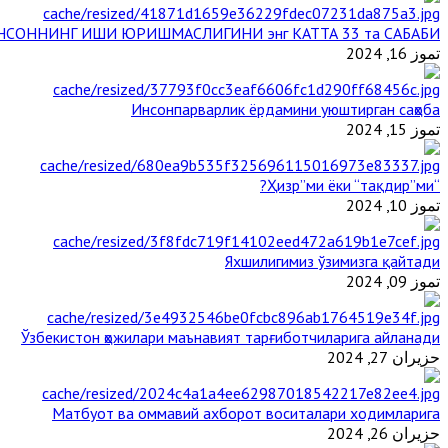
НСОННИНГ ИШИ ЮРИШМАСЛИГИНИ энг КАТТА 33 та САБАБИ
تموز 16, 2024
Инсонпарварлик ёрдамини уюштирган саҳоба
تموز 15, 2024
“Ҳизр”ми ёки “тақдир”ми?
تموز 10, 2024
Яхшилигимиз ўзимизга қайтади
تموز 09, 2024
Ўзбекистон ҳожилари маънавият тарғиботчиларига айланади
حزيران 27, 2024
Матбуот ва оммавий ахборот воситалари ходимларига
حزيران 26, 2024