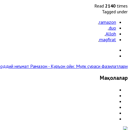
Read
2140
times
Tagged under
,
ramazon
,
duo
,
Alloh
,
magfirat
 моддий неъмат
Рамазон - Қуръон ойи: Мулк сураси фазилатлари »
Мақолалар