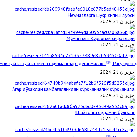
Неъматларга шукр қилиш дуоси
حزيران 21, 2024
Мўминнинг Қуръоний сифатлари
حزيران 21, 2024
Расулуллоҳ ﷺ “Қабримни қайта-қайта зиёрат қилманглар” деганмилар?
حزيران 21, 2024
Агар дўзахдан камбағалликдан қўрққанчалик қўрққанида
حزيران 21, 2024
Шайтонга ёрдамчи бўлманг!
حزيران 21, 2024