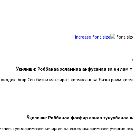
font siz
Ўқилиши: Роббанаа золамнаа анфусанаа ва ин лам 
 қилдик. Агар Сен бизни мағфират қилмасанг ва бизга раҳим қилм
Ўқилиши:
Роббанаа фағфир ланаа зунуубанаа в
изнинг гуноҳларимизни кечиргин ва ёмонликларимизни ўчиргин ҳа