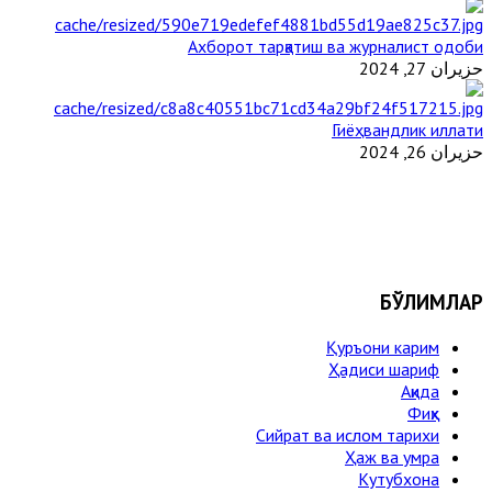
Ахборот тарқатиш ва журналист одоби
حزيران 27, 2024
Гиёҳвандлик иллати
حزيران 26, 2024
БЎЛИМЛАР
Қуръони карим
Ҳадиси шариф
Ақида
Фиқҳ
Сийрат ва ислом тарихи
Ҳаж ва умра
Кутубхона