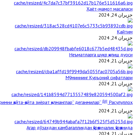
Ҳаёт-мамот масаласи
حزيران 24, 2024
Қайтим
حزيران 24, 2024
Неъматларга шукр қилиш дуоси
حزيران 21, 2024
Мўминнинг Қуръоний сифатлари
حزيران 21, 2024
Расулуллоҳ ﷺ “Қабримни қайта-қайта зиёрат қилманглар” деганмилар?
حزيران 21, 2024
Агар дўзахдан камбағалликдан қўрққанчалик қўрққанида
حزيران 21, 2024