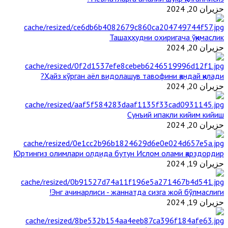
حزيران 20, 2024
Ташаҳҳудни охиригача ўқимаслик
حزيران 20, 2024
Ҳайз кўрган аёл видолашув тавофини қандай қилади?
حزيران 20, 2024
Сунъий ипакли кийим кийиш
حزيران 20, 2024
Юртингиз олимлари олдида бутун Ислом олами қарздордир
حزيران 19, 2024
Энг ачинарлиси - жаннатда сизга жой бўлмаслиги!
حزيران 19, 2024