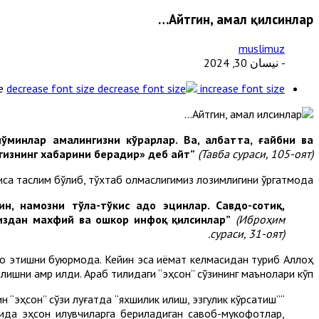
Айтгин, амал қилсинлар…
muslimuz
- نيسان 30, 2024
e
decrease font size
increase font size
 мўминлар амалингизни кўрарлар. Ва, албатта, ғайбни ва
нгизнинг хабарини берадир» деб айт”
(Тавба сураси, 105-оят).
са таслим бўлиб, тўхтаб қолмаслигимиз лозимлигини ўргатмоқда.
н, намозни тўла-тўкис адо эцинлар. Савдо-сотиқ,
миздан махфий ва ошкор инфоқ қилсинлар”
(Иброҳим
сураси, 31-оят).
до этишни буюрмоқда. Кейин эса қиёмат келмасидан туриб Аллоҳ
ишни амр қилди. Араб тилидаги “эҳсон” сўзининг маънолари кўп.
“эҳсон” сўзи луғатда “яхшилик қилиш, эзгулик кўрсатиш”
ида эҳсон қилувчиларга бериладиган савоб-мукофотлар,