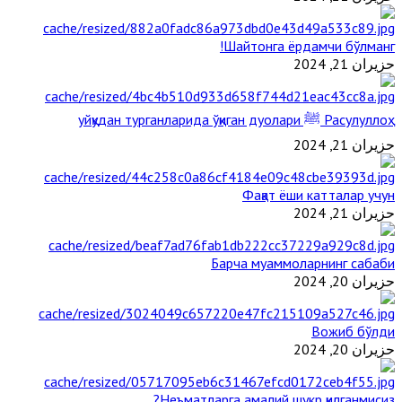
Шайтонга ёрдамчи бўлманг!
حزيران 21, 2024
Расулуллоҳ ﷺ уйқудан турганларида ўқиган дуолари
حزيران 21, 2024
Фақат ёши катталар учун
حزيران 21, 2024
Барча муаммоларнинг сабаби
حزيران 20, 2024
Вожиб бўлди
حزيران 20, 2024
Неъматларга амалий шукр қилганмисиз?