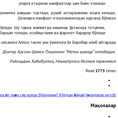
уларга етадиган манфаатлар ҳам баён этилади.
н дилингиз равшан тортади, руҳий хотиржамлик юзага келади,
ўзгаларга манфаат етказганингиздан хурсанд бўласиз.
бўлади. Шу тариқа жамиятда кишилар ўртасида тотувлик,
арҳам топади, осойишталик ва фароғат барқарор бўлади.
 қилсангиз Аллоҳ таоло уни ўзингизга ўн баробар қилиб қайтаради!
Доктор Ҳассон Шамси Пошонинг “Метин қоялар” китобидан
Ғиёсиддин Ҳабибуллоҳ, Неъматуллоҳ Исомов таржимаси.
Read
1775
times
ла қўл тиққан сув нопок бўладими?
Қўлдан қўймай ўқиладиган китоб »
Мақолалар