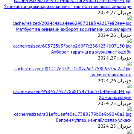
Ўзбекистон ҳожилари маънавият тарғиботчиларига айланади
حزيران 27, 2024
Матбуот ва оммавий ахборот воситалари ходимларига
حزيران 26, 2024
Ахборот тарқатиш ва журналист одоби
حزيران 27, 2024
Гиёҳвандлик иллати
حزيران 26, 2024
Ҳожилик мақоми
حزيران 25, 2024
Бепоён чўллар, кенг яйловлар ўлкаси
حزيران 25, 2024