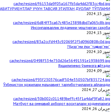
АБИТУРИЕНТЛАР УЧУН ТАВСИЯ ЭТИЛГАН ДУОЛАР ТЎПЛАМИ
تموز 15, 2024
Инсонпарварлик ёрдамини уюштирган саҳоба
تموز 15, 2024
“Ҳизр”ми ёки “тақдир”ми?
تموز 10, 2024
Яхшилигимиз ўзимизга қайтади
تموز 09, 2024
Ўзбекистон ҳожилари маънавият тарғиботчиларига айланади
حزيران 27, 2024
Матбуот ва оммавий ахборот воситалари ходимларига
حزيران 26, 2024