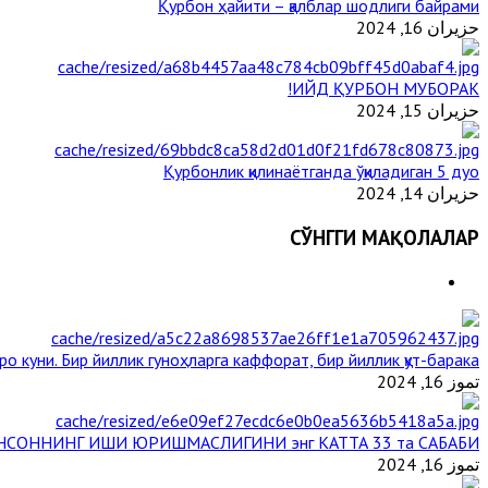
Қурбон ҳайити – қалблар шодлиги байрами
حزيران 16, 2024
ИЙД ҚУРБОН МУБОРАК!
حزيران 15, 2024
Қурбонлик қилинаётганда ўқиладиган 5 дуо
حزيران 14, 2024
СЎНГГИ МАҚОЛАЛАР
ро куни. Бир йиллик гуноҳларга каффорат, бир йиллик қут-барака
تموز 16, 2024
НСОННИНГ ИШИ ЮРИШМАСЛИГИНИ энг КАТТА 33 та САБАБИ
تموز 16, 2024