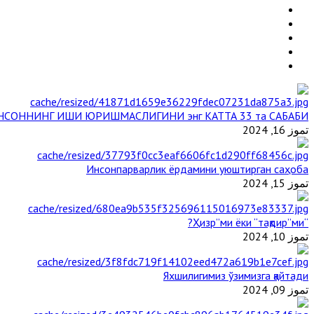
НСОННИНГ ИШИ ЮРИШМАСЛИГИНИ энг КАТТА 33 та САБАБИ
تموز 16, 2024
Инсонпарварлик ёрдамини уюштирган саҳоба
تموز 15, 2024
“Ҳизр”ми ёки “тақдир”ми?
تموز 10, 2024
Яхшилигимиз ўзимизга қайтади
تموز 09, 2024