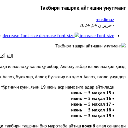
Такбири ташриқ айтишни унутманг
muslimuz
- حزيران 14, 2024
e
decrease font size
increase font size
اللهُ أكبر
аҳа иллаллоҳу валлоҳу акбар, Аллоҳу акбар ва лиллааҳил ҳамд.
р. Аллоҳ буюкдир, Аллоҳ буюкдир ва ҳамд Аллоҳ таоло учундир.
ўртинчи куни, яъни 19 июнь аср намозига қадар айтилади:
• 15 июнь — 5 маҳал
• 16 июнь — 5 маҳал
• 17 июнь — 5 маҳал
• 18 июнь — 5 маҳал
• 19 июнь — 3 маҳал
да
такбири ташриқни бир маротаба айтиш
вожиб
амал саналади.