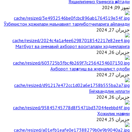
Яхшилигимиз ўзимизга қайтади
تموز 09, 2024
Ўзбекистон ҳожилари маънавият тарғиботчиларига айланади
حزيران 27, 2024
Матбуот ва оммавий ахборот воситалари ходимларига
حزيران 26, 2024
Ахборот тарқатиш ва журналист одоби
حزيران 27, 2024
Гиёҳвандлик иллати
حزيران 26, 2024
Ҳожилик мақоми
حزيران 25, 2024