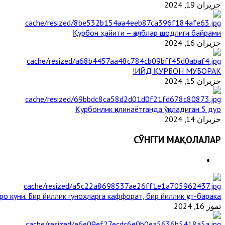
حزيران 19, 2024
Қурбон ҳайити – қалблар шодлиги байрами
حزيران 16, 2024
ИЙД ҚУРБОН МУБОРАК!
حزيران 15, 2024
Қурбонлик қилинаётганда ўқиладиган 5 дуо
حزيران 14, 2024
СЎНГГИ МАҚОЛАЛАР
ро куни. Бир йиллик гуноҳларга каффорат, бир йиллик қут-барака
تموز 16, 2024