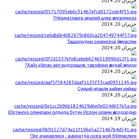
حزيران 20, 2024
Неъматларга амалий шукр қилганмисиз?
حزيران 20, 2024
Ташаҳҳудни охиригача ўқимаслик
حزيران 20, 2024
Ҳайз кўрган аёл видолашув тавофини қандай қилади?
حزيران 20, 2024
Сунъий ипакли кийим кийиш
حزيران 20, 2024
Юртингиз олимлари олдида бутун Ислом олами қарздордир
حزيران 19, 2024
Энг ачинарлиси - жаннатда сизга жой бўлмаслиги!