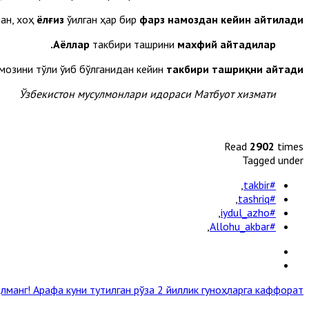
ан, хоҳ
ёлғиз
ўқилган ҳар бир
фарз намоздан кейин айтилади.
Аёллар
такбири ташриқни
махфий айтадилар.
мозини тўлиқ ўқиб бўлганидан кейин
такбири ташриқни айтади.
Ўзбекистон мусулмонлари идораси Матбуот хизмати
Read
2902
times
Tagged under
,
#takbir
,
#tashriq
,
#iydul_azho
,
#Allohu_akbar
лманг! Арафа куни тутилган рўза 2 йиллик гуноҳларга каффорат »