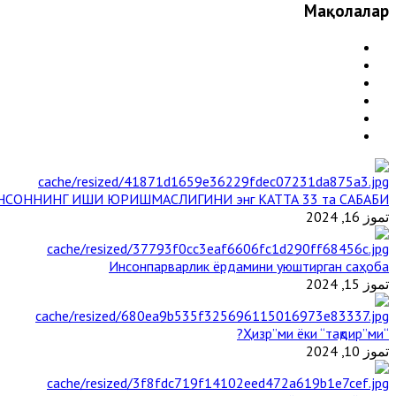
Мақолалар
НСОННИНГ ИШИ ЮРИШМАСЛИГИНИ энг КАТТА 33 та САБАБИ
تموز 16, 2024
Инсонпарварлик ёрдамини уюштирган саҳоба
تموز 15, 2024
“Ҳизр”ми ёки “тақдир”ми?
تموز 10, 2024