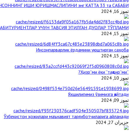
НСОННИНГ ИШИ ЮРИШМАСЛИГИНИ энг КАТТА 33 та САБАБИ
تموز 16, 2024
АБИТУРИЕНТЛАР УЧУН ТАВСИЯ ЭТИЛГАН ДУОЛАР ТЎПЛАМИ
تموز 15, 2024
Инсонпарварлик ёрдамини уюштирган саҳоба
تموز 15, 2024
“Ҳизр”ми ёки “тақдир”ми?
تموز 10, 2024
Яхшилигимиз ўзимизга қайтади
تموز 09, 2024
Ўзбекистон ҳожилари маънавият тарғиботчиларига айланади
حزيران 27, 2024