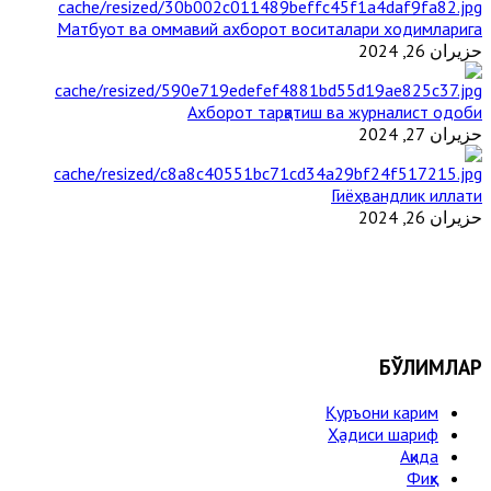
Матбуот ва оммавий ахборот воситалари ходимларига
حزيران 26, 2024
Ахборот тарқатиш ва журналист одоби
حزيران 27, 2024
Гиёҳвандлик иллати
حزيران 26, 2024
БЎЛИМЛАР
Қуръони карим
Ҳадиси шариф
Ақида
Фиқҳ