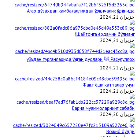
Агар дўзахдан камбағалликдан қўрққанчалик қўрққанида
حزيران 21, 2024
Шайтонга ёрдамчи бўлманг!
حزيران 21, 2024
Расулуллоҳ ﷺ уйқудан турганларида ўқиган дуолари
حزيران 21, 2024
Фақат ёши катталар учун
حزيران 21, 2024
Барча муаммоларнинг сабаби
حزيران 20, 2024
Вожиб бўлди