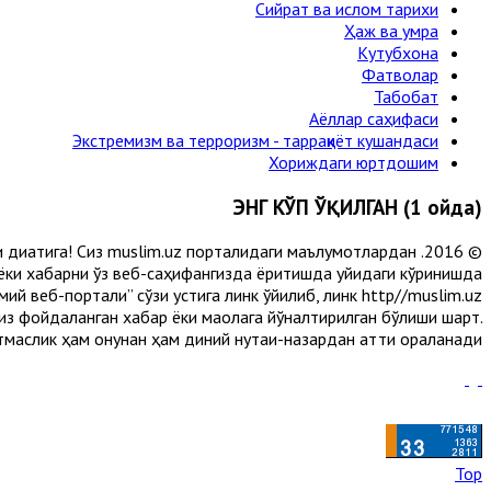
Сийрат ва ислом тарихи
Ҳаж ва умра
Кутубхона
Фатволар
Табобат
Аёллар саҳифаси
Экстремизм ва терроризм - тарраққиёт кушандаси
Хориждаги юртдошим
ЭНГ КЎП ЎҚИЛГАН (1 ойда)
и диққатига! Сиз muslim.uz порталидаги маълумотлардан
 ёки хабарни ўз веб-саҳифангизда ёритишда қуйидаги кўринишда
й веб-портали” сўзи устига линк қўйилиб, линк http//muslim.uz
сиз фойдаланган хабар ёки мақолага йўналтирилган бўлиши шарт.
аслик ҳам қонунан ҳам диний нуқтаи-назардан қаттиқ қораланади.
Top