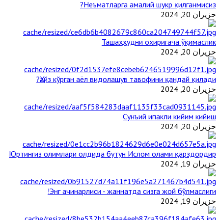
Неъматларга амалий шукр қилганмисиз?
حزيران 20, 2024
Ташаҳҳудни охиригача ўқимаслик
حزيران 20, 2024
Ҳайз кўрган аёл видолашув тавофини қандай қилади?
حزيران 20, 2024
Сунъий ипакли кийим кийиш
حزيران 20, 2024
Юртингиз олимлари олдида бутун Ислом олами қарздордир
حزيران 19, 2024
Энг ачинарлиси - жаннатда сизга жой бўлмаслиги!
حزيران 19, 2024