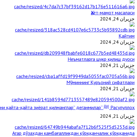
Ҳаёт-мамот масаласи
حزيران 24, 2024
Қайтим
حزيران 24, 2024
Неъматларга шукр қилиш дуоси
حزيران 21, 2024
Мўминнинг Қуръоний сифатлари
حزيران 21, 2024
Расулуллоҳ ﷺ “Қабримни қайта-қайта зиёрат қилманглар” деганмилар?
حزيران 21, 2024
Агар дўзахдан камбағалликдан қўрққанчалик қўрққанида