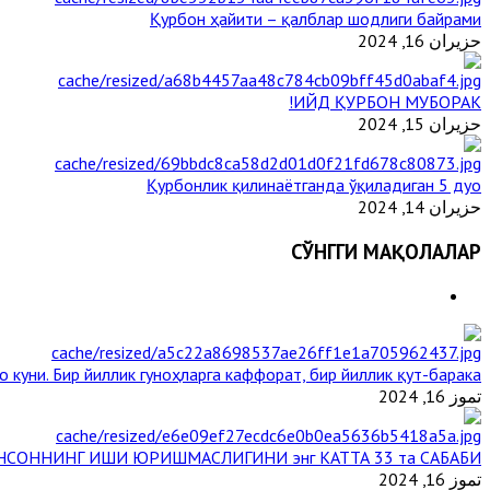
Қурбон ҳайити – қалблар шодлиги байрами
حزيران 16, 2024
ИЙД ҚУРБОН МУБОРАК!
حزيران 15, 2024
Қурбонлик қилинаётганда ўқиладиган 5 дуо
حزيران 14, 2024
СЎНГГИ МАҚОЛАЛАР
 куни. Бир йиллик гуноҳларга каффорат, бир йиллик қут-барака
تموز 16, 2024
НСОННИНГ ИШИ ЮРИШМАСЛИГИНИ энг КАТТА 33 та САБАБИ
تموز 16, 2024