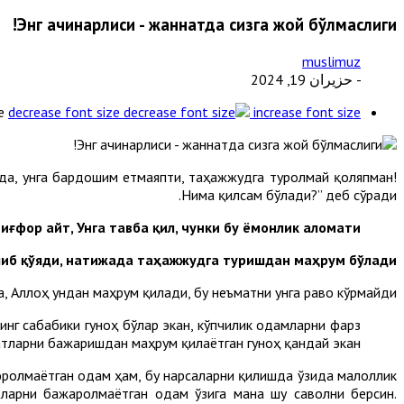
Энг ачинарлиси - жаннатда сизга жой бўлмаслиги!
muslimuz
- حزيران 19, 2024
e
decrease font size
increase font size
қда, унга бардошим етмаяпти, таҳажжудга туролмай қоляпман!
Нима қилсам бўлади?” деб сўради.
иғфор айт, Унга тавба қил, чунки бу ёмонлик аломати!”.
либ қўяди, натижада таҳажжудга туришдан маҳрум бўлади”.
 Аллоҳ ундан маҳрум қилади, бу неъматни унга раво кўрмайди.
нг сабабики гуноҳ бўлар экан, кўпчилик одамларни фарз
ларни бажаришдан маҳрум қилаётган гуноҳ қандай экан?!
ролмаётган одам ҳам, бу нарсаларни қилишда ўзида малоллик
тларни бажаролмаётган одам ўзига мана шу саволни берсин.