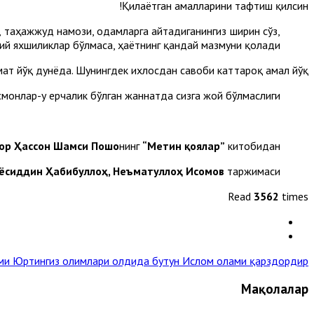
Қилаётган амалларини тафтиш қилсин!
, таҳажжуд намози, одамларга айтадиганингиз ширин сўз,
й яхшиликлар бўлмаса, ҳаётнинг қандай мазмуни қолади?!
т йўқ дунёда. Шунингдек ихлосдан савоби каттароқ амал йўқ!
смонлар-у ерчалик бўлган жаннатда сизга жой бўлмаслиги!
ор Ҳассон Шамси Пошо
нинг
“Метин қоялар”
китобидан
ёсиддин Ҳабибуллоҳ, Неъматуллоҳ Исомов
таржимаси.
Read
3562
times
ами
Юртингиз олимлари олдида бутун Ислом олами қарздордир »
Мақолалар