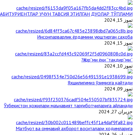
АБИТУРИЕНТЛАР УЧУН ТАВСИЯ ЭТИЛГАН ДУОЛАР ТЎПЛАМИ
تموز 15, 2024
Инсонпарварлик ёрдамини уюштирган саҳоба
تموز 15, 2024
“Ҳизр”ми ёки “тақдир”ми?
تموز 10, 2024
Яхшилигимиз ўзимизга қайтади
تموز 09, 2024
Ўзбекистон ҳожилари маънавият тарғиботчиларига айланади
حزيران 27, 2024
Матбуот ва оммавий ахборот воситалари ходимларига
حزيران 26, 2024