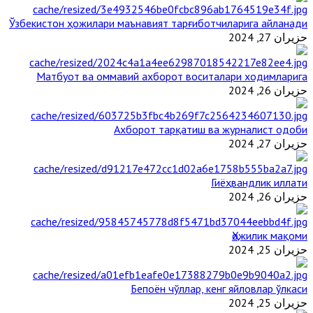
Ўзбекистон ҳожилари маънавият тарғиботчиларига айланади
حزيران 27, 2024
Матбуот ва оммавий ахборот воситалари ходимларига
حزيران 26, 2024
Ахборот тарқатиш ва журналист одоби
حزيران 27, 2024
Гиёҳвандлик иллати
حزيران 26, 2024
Ҳожилик мақоми
حزيران 25, 2024
Бепоён чўллар, кенг яйловлар ўлкаси
حزيران 25, 2024