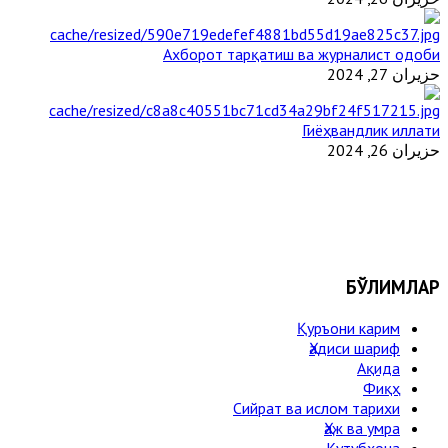
Ахборот тарқатиш ва журналист одоби
حزيران 27, 2024
Гиёҳвандлик иллати
حزيران 26, 2024
БЎЛИМЛАР
Қуръони карим
Ҳадиси шариф
Ақида
Фиқҳ
Сийрат ва ислом тарихи
Ҳаж ва умра
Кутубхона