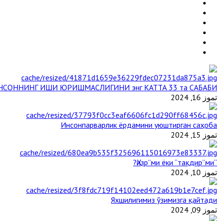
НСОННИНГ ИШИ ЮРИШМАСЛИГИНИ энг КАТТА 33 та САБАБИ
تموز 16, 2024
Инсонпарварлик ёрдамини уюштирган саҳоба
تموز 15, 2024
“Ҳизр”ми ёки “тақдир”ми?
تموز 10, 2024
Яхшилигимиз ўзимизга қайтади
تموز 09, 2024