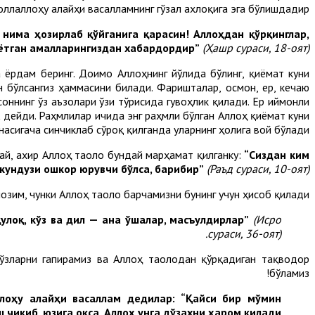
ллаллоҳу алайҳи васалламнинг гўзал ахлоқига эга бўлишдадир”.
нима ҳозирлаб қўйганига қарасин! Аллоҳдан қўрқинглар,
аётган амалларингиздан хабардордир”
(Ҳашр сураси, 18-оят).
а ёрдам беринг. Доимо Аллоҳнинг йўлида бўлинг, қиёмат куни
н бўлсангиз ҳаммасини билади. Фаришталар, осмон, ер, кечаю
оннинг ўз аъзолари ўзи тўғрисида гувоҳлик қилади. Ер иймонли
,
дейди. Раҳмлилар ичида энг раҳмли бўлган Аллоҳ қиёмат куни
сигача синчиклаб сўроқ қилганда уларнинг ҳолига вой бўлади!”.
дай, ахир Аллоҳ таоло бундай марҳамат қилганку:
“Сиздан ким
 кундузи ошкор юрувчи бўлса, барибир”
(Раъд сураси, 10-оят).
озим, чунки Аллоҳ таоло барчамизни бунинг учун ҳисоб қилади.
қулоқ, кўз ва дил — ана ўшалар, масъулдирлар”
(Исро
сураси, 36-оят).
сўзларни гапирамиз ва Аллоҳ таолодан қўрқадиган тақводор
бўламиз!
ллоҳу алайҳи васаллам дедилар
: “Қайси бир мўмин
иқиб, юзига оқса, Аллоҳ унга дўзахни ҳаром қилади”.