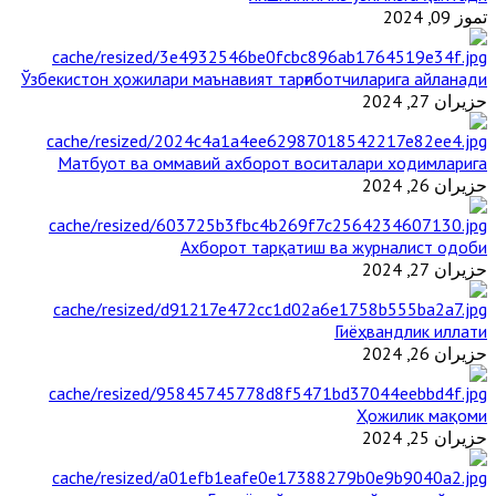
تموز 09, 2024
Ўзбекистон ҳожилари маънавият тарғиботчиларига айланади
حزيران 27, 2024
Матбуот ва оммавий ахборот воситалари ходимларига
حزيران 26, 2024
Ахборот тарқатиш ва журналист одоби
حزيران 27, 2024
Гиёҳвандлик иллати
حزيران 26, 2024
Ҳожилик мақоми
حزيران 25, 2024