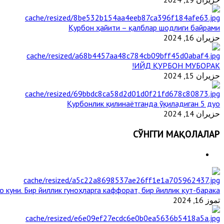
Қурбон ҳайити – қалблар шодлиги байрами
حزيران 16, 2024
ИЙД ҚУРБОН МУБОРАК!
حزيران 15, 2024
Қурбонлик қилинаётганда ўқиладиган 5 дуо
حزيران 14, 2024
СЎНГГИ МАҚОЛАЛАР
 куни. Бир йиллик гуноҳларга каффорат, бир йиллик қут-барака
تموز 16, 2024