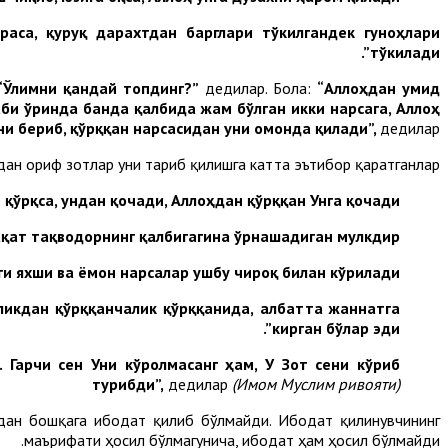
аса, қуруқ дарахтдан барглари тўкилгандек гуноҳлари
тўкилади”.
Ўлимни қандай топдинг?”
дедилар. Бола:
“Аллоҳдан умид
аби ўринда банда қалбида жам бўлган икки нарсага, Аллоҳ
ни бериб, қўрққан нарсасидан уни омонда қилади”,
дедилар.
ан ориф зотлар уни тарғиб қилишга катта эътибор қаратганлар:
қўрқса, ундан қочади, Аллоҳдан қўрққан Унга қочади”.
қат тақводорнинг қалбигагина ўрнашадиган мулкдир”.
и яхши ва ёмон нарсалар ушбу чироқ билан кўрилади”.
ликдан қўрққанчалик қўрққанида, албатта жаннатга
кирган бўлар эди”.
л.
Гарчи сен Уни кўролмасанг ҳам, У Зот сени кўриб
турибди”,
дедилар
(Имом Муслим ривояти)
дан бошқага ибодат қилиб бўлмайди. Ибодат қилинувчининг
маърифати ҳосил бўлмагунича, ибодат ҳам ҳосил бўлмайди.