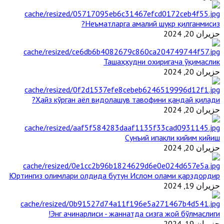
Неъматларга амалий шукр қилганмисиз?
حزيران 20, 2024
Ташаҳҳудни охиригача ўқимаслик
حزيران 20, 2024
Ҳайз кўрган аёл видолашув тавофини қандай қилади?
حزيران 20, 2024
Сунъий ипакли кийим кийиш
حزيران 20, 2024
Юртингиз олимлари олдида бутун Ислом олами қарздордир
حزيران 19, 2024
Энг ачинарлиси - жаннатда сизга жой бўлмаслиги!
حزيران 19, 2024