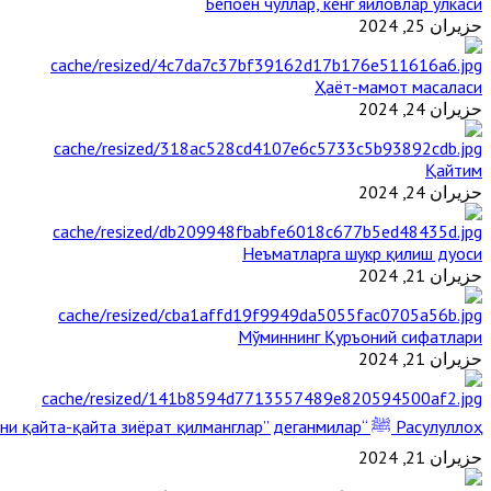
Бепоён чўллар, кенг яйловлар ўлкаси
حزيران 25, 2024
Ҳаёт-мамот масаласи
حزيران 24, 2024
Қайтим
حزيران 24, 2024
Неъматларга шукр қилиш дуоси
حزيران 21, 2024
Мўминнинг Қуръоний сифатлари
حزيران 21, 2024
Расулуллоҳ ﷺ “Қабримни қайта-қайта зиёрат қилманглар” деганмилар?
حزيران 21, 2024