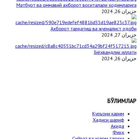
Матбуот ва оммавий ахборот воситалари ходимларига
حزيران 26, 2024
Ахборот тарқатиш ва журналист одоби
حزيران 27, 2024
Гиёҳвандлик иллати
حزيران 26, 2024
БЎЛИМЛАР
Қуръони карим
Ҳадиси шариф
Ақида
Фиқҳ
Сийрат ва ислом тарихи