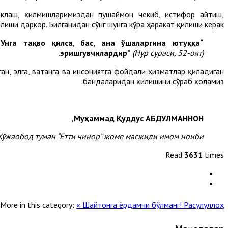
оклаш, қилмишларимиздан пушаймон чекиб, истиғфор айтиш,
илиши даркор. Билганидан сўнг шунга кўра ҳаракат қилиши керак.
Унга тақво қилса, бас, ана ўшаларгина ютуққа
“
эришгувчилардир
”
(Нур сураси, 52-оят).
ан, элга, ватанга ва инсониятга фойдали ҳизматлар қиладиган
бандаларидан қилишини сўраб қоламиз.
Муҳаммад Қуддус АБДУЛМАННОН,
Хўжаобод туман “Етти чинор” жоме масжиди имом ноиби.
Read
3631
times
Расулуллоҳ ﷺ “Қабримни қайта-қайта зиёрат қилманглар” деганмилар? »
« Шайтонга ёрдамчи бўлманг!
More in this category: