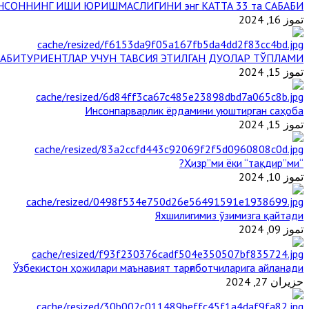
НСОННИНГ ИШИ ЮРИШМАСЛИГИНИ энг КАТТА 33 та САБАБИ
تموز 16, 2024
АБИТУРИЕНТЛАР УЧУН ТАВСИЯ ЭТИЛГАН ДУОЛАР ТЎПЛАМИ
تموز 15, 2024
Инсонпарварлик ёрдамини уюштирган саҳоба
تموز 15, 2024
“Ҳизр”ми ёки “тақдир”ми?
تموز 10, 2024
Яхшилигимиз ўзимизга қайтади
تموز 09, 2024
Ўзбекистон ҳожилари маънавият тарғиботчиларига айланади
حزيران 27, 2024