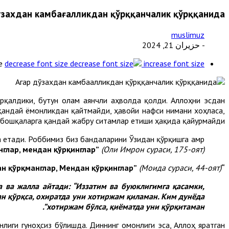
ўзахдан камбағалликдан қўрққанчалик қўрққанида
muslimuz
- حزيران 21, 2024
e
decrease font size
increase font size
рқалдики, бутун олам аянчли аҳволда қолди. Аллоҳни эсдан
ч қандай ёмонликдан қайтмайди, ҳавойи нафси нимани хоҳласа,
 бошқаларга қандай жабру ситамлар етиши ҳақида қайғурмайди.
а етади. Роббимиз биз бандаларини Ўзидан қўрқишга амр
нглар, мендан қўрқинглар”
(Оли Имрон сураси, 175-оят).
(Моида сураси, 44-оят).
“Одамлардан қўрқманглар, Мендан қўрқинглар”
а ва жалла айтади: “Иззатим ва буюклигимга қасамки,
н қўрқса, охиратда уни хотиржам қиламан. Ким дунёда
.
хотиржам бўлса, қиёматда уни қўрқитаман”
онлиги гуноҳсиз бўлишда. Диннинг омонлиги эса, Аллоҳ яратган