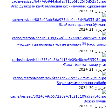
Агар дўзахдан камбағалликдан қўрққанчалик қўрққанида
حزيران 21, 2024
Шайтонга ёрдамчи бўлманг!
حزيران 21, 2024
Расулуллоҳ ﷺ уйқудан турганларида ўқиган дуолари
حزيران 21, 2024
Фақат ёши катталар учун
حزيران 21, 2024
Барча муаммоларнинг сабаби
حزيران 20, 2024
Вожиб бўлди
حزيران 20, 2024