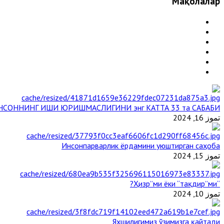
Мақолалар
НСОННИНГ ИШИ ЮРИШМАСЛИГИНИ энг КАТТА 33 та САБАБИ
تموز 16, 2024
Инсонпарварлик ёрдамини уюштирган саҳоба
تموز 15, 2024
“Ҳизр”ми ёки “тақдир”ми?
تموز 10, 2024
Яхшилигимиз ўзимизга қайтади