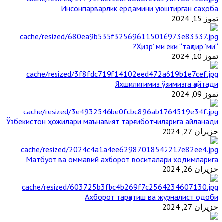
Инсонпарварлик ёрдамини уюштирган саҳоба
تموز 15, 2024
“Ҳизр”ми ёки “тақдир”ми?
تموز 10, 2024
Яхшилигимиз ўзимизга қайтади
تموز 09, 2024
Ўзбекистон ҳожилари маънавият тарғиботчиларига айланади
حزيران 27, 2024
Матбуот ва оммавий ахборот воситалари ходимларига
حزيران 26, 2024
Ахборот тарқатиш ва журналист одоби
حزيران 27, 2024