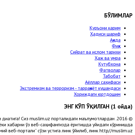
БЎЛИМЛАР
Қуръони карим
Ҳадиси шариф
Ақида
Фиқҳ
Сийрат ва ислом тарихи
Ҳаж ва умра
Кутубхона
Фатволар
Табобат
Аёллар саҳифаси
Экстремизм ва терроризм - тарраққиёт кушандаси
Хориждаги юртдошим
ЭНГ КЎП ЎҚИЛГАН (1 ойда)
и диққатига! Сиз muslim.uz порталидаги маълумотлардан
 ёки хабарни ўз веб-саҳифангизда ёритишда қуйидаги кўринишда
й веб-портали” сўзи устига линк қўйилиб, линк http//muslim.uz