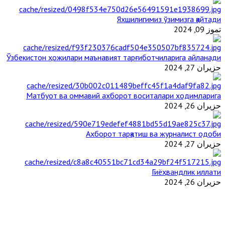
Яхшилигимиз ўзимизга қайтади
تموز 09, 2024
Ўзбекистон ҳожилари маънавият тарғиботчиларига айланади
حزيران 27, 2024
Матбуот ва оммавий ахборот воситалари ходимларига
حزيران 26, 2024
Ахборот тарқатиш ва журналист одоби
حزيران 27, 2024
Гиёҳвандлик иллати
حزيران 26, 2024