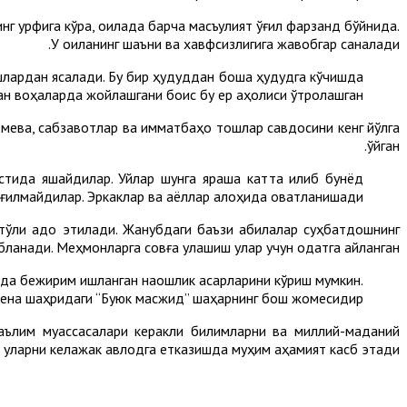
нг урфига кўра, оилада барча масъулият ўғил фарзанд бўйнида.
У оиланинг шаъни ва хавфсизлигига жавобгар саналади.
лардан ясалади. Бу бир ҳудуддан бошқа ҳудудга кўчишда
ан воҳаларда жойлашгани боис бу ер аҳолиси ўтроқлашган.
ева, сабзавотлар ва қимматбаҳо тошлар савдосини кенг йўлга
қўйган.
стида яшайдилар. Уйлар шунга яраша катта қилиб бунёд
иғилмайдилар. Эркаклар ва аёллар алоҳида овқатланишади.
ўлиқ адо этилади. Жанубдаги баъзи қабилалар суҳбатдошнинг
собланади. Меҳмонларга совға улашиш улар учун одатга айланган.
а бежирим ишланган наққошлик асарларини кўриш мумкин.
ена шаҳридаги “Буюк масжид” шаҳарнинг бош жомесидир.
аълим муассасалари керакли билимларни ва миллий-маданий
 уларни келажак авлодга етказишда муҳим аҳа­мият касб этади.