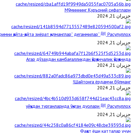
Мўминнинг Қуръоний сифатлари
حزيران 21, 2024
Расулуллоҳ ﷺ “Қабримни қайта-қайта зиёрат қилманглар” деганмилар?
حزيران 21, 2024
Агар дўзахдан камбағалликдан қўрққанчалик қўрққанида
حزيران 21, 2024
Шайтонга ёрдамчи бўлманг!
حزيران 21, 2024
Расулуллоҳ ﷺ уйқудан турганларида ўқиган дуолари
حزيران 21, 2024
Фақат ёши катталар учун