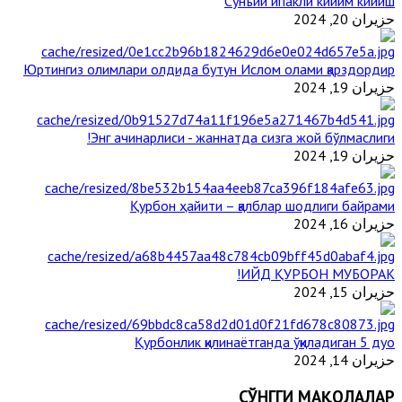
Сунъий ипакли кийим кийиш
حزيران 20, 2024
Юртингиз олимлари олдида бутун Ислом олами қарздордир
حزيران 19, 2024
Энг ачинарлиси - жаннатда сизга жой бўлмаслиги!
حزيران 19, 2024
Қурбон ҳайити – қалблар шодлиги байрами
حزيران 16, 2024
ИЙД ҚУРБОН МУБОРАК!
حزيران 15, 2024
Қурбонлик қилинаётганда ўқиладиган 5 дуо
حزيران 14, 2024
СЎНГГИ МАҚОЛАЛАР