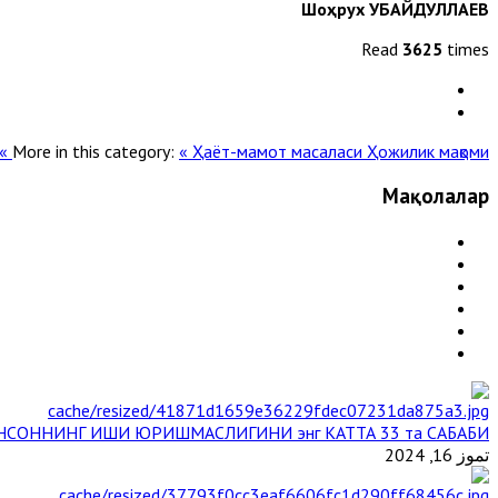
Шоҳрух УБАЙДУЛЛАЕВ
Read
3625
times
More in this category:
« Ҳаёт-мамот масаласи
Ҳожилик мақоми »
Мақолалар
НСОННИНГ ИШИ ЮРИШМАСЛИГИНИ энг КАТТА 33 та САБАБИ
تموز 16, 2024