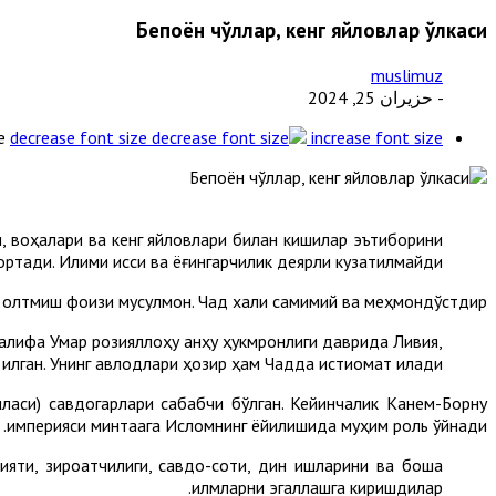
Бепоён чўллар, кенг яйловлар ўлкаси
muslimuz
- حزيران 25, 2024
e
decrease font size
increase font size
и, воҳала­ри ва кенг яйловлари билан кишилар эъти­борини
ортади. Иқлими иссиқ ва ёғингарчилик деярли кузатилмайди.
г олтмиш фоизи мусулмон. Чад халқи самимий ва меҳмондўстдир.
халифа Умар розияллоҳу анҳу ҳукмронлиги даврида Ливия,
лган. Унинг авлодлари ҳозир ҳам Чадда истиқомат қилади.
ласи) савдогарлари сабабчи бўлган. Кейинчалик Канем-Борну
империяси минтақага Исломнинг ёйилишида муҳим роль ўйнади.
ти, зироатчилиги, савдо-сотиқ, дин ишларини ва бошқа
илмларни эгаллашга киришдилар.