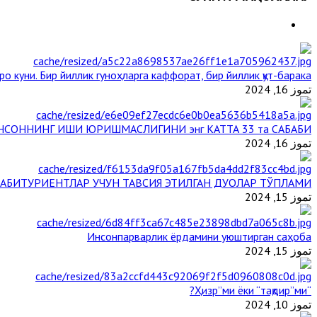
ро куни. Бир йиллик гуноҳларга каффорат, бир йиллик қут-барака
تموز 16, 2024
НСОННИНГ ИШИ ЮРИШМАСЛИГИНИ энг КАТТА 33 та САБАБИ
تموز 16, 2024
АБИТУРИЕНТЛАР УЧУН ТАВСИЯ ЭТИЛГАН ДУОЛАР ТЎПЛАМИ
تموز 15, 2024
Инсонпарварлик ёрдамини уюштирган саҳоба
تموز 15, 2024
“Ҳизр”ми ёки “тақдир”ми?
تموز 10, 2024