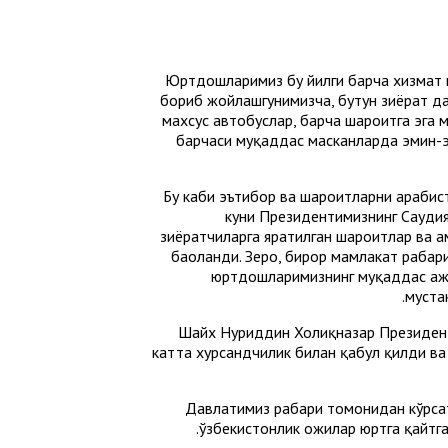
— Юртдошларимиз бу йилги барча хизмат
бориб жойлашгунимизча, бутун зиёрат дав
махсус автобуслар, барча шароитга эга 
барчаси муқаддас масканларда эмин-э
Бу каби эътибор ва шароитларни арабист
куни Президентимизнинг Саудия
зиёратчиларга яратилган шароитлар ва 
баҳоланди. Зеро, бирор мамлакат раҳба
юртдошларимизнинг муқаддас ҳаж 
муста
Шайх Нуриддин Холиқназар Президент
катта хурсандчилик билан қабул қилди в
Давлатимиз раҳбари томонидан кўрсат
ўзбекистонлик ҳожилар юртга қайтг