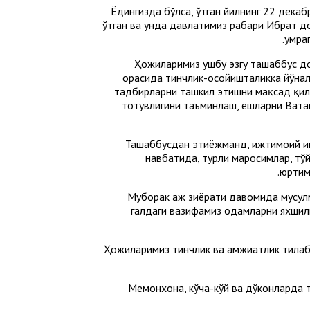
Ёдингизда бўлса, ўтган йилнинг 22 дек
ўтган ва унда давлатимиз раҳбари Ибрат дом
умра
Ҳожиларимиз ушбу эзгу ташаббус до
орасида тинчлик-осойишталикка йўнал
тадбирларни ташкил этишни мақсад қили
тотувлигини таъминлаш, ёшларни Вата
Ташаббусдан эҳтиёжманд, ижтимоий ҳи
навбатида, турли маросимлар, тў
юртим
— Муборак ҳаж зиёрати давомида мусу
галдаги вазифамиз одамларни яхшил
Ҳожиларимиз тинчлик ва ҳамжиҳатлик тила
Меҳмонхона, кўча-кўй ва дўконларда 