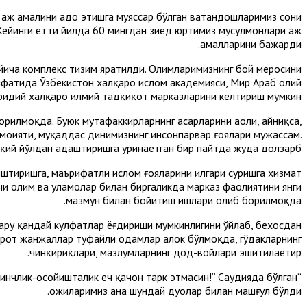
ҳаж амалини адо этишга муяссар бўлган ватандошларимиз сони
 Кейинги етти йилда 60 мингдан зиёд юртимиз мусулмонлари ҳаж
амалларини бажарди.
йича комплекс тизим яратилди. Олимларимизнинг бой меросини
фатида Ўзбекистон халқаро ислом академияси, Мир Араб олий
ридий халқаро илмий тадқиқот марказларини келтириш мумкин.
илмоқда. Буюк мутафаккирларнинг асарларини аҳоли, айниқса,
 моҳияти, муқаддас динимизнинг инсонпарвар ғоялари мужассам.
ақиқий йўлдан адаштиришга уринаётган бир пайтда жуда долзарб.
иштиришга, маърифатли ислом ғояларини илгари суришга хизмат
чи олим ва уламолар билан биргаликда марказ фаолиятини янги
мазмун билан бойитиш ишлари олиб борилмоқда.
лару қандай кулфатлар ёғдириши мумкинлигини ўйлаб, бехосдан
арот жанжаллар туфайли одамлар ҳалок бўлмоқда, гўдакларнинг
чинқириқлари, мазлумларнинг дод-войлари эшитилаётир.
инчлик-осойишталик ҳеч қачон тарк этмасин!” Саудияда бўлган
ҳожиларимиз ана шундай дуолар билан машғул бўлди.