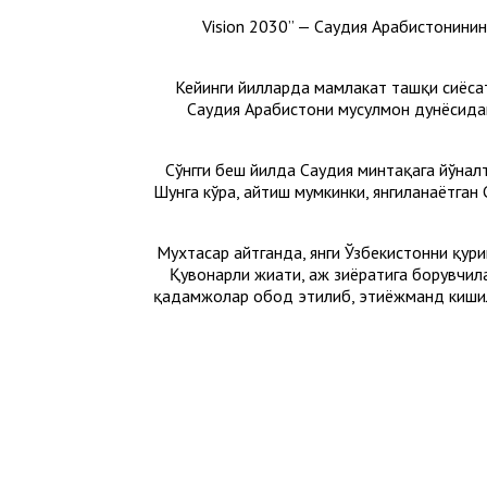
“Vision 2030” — Саудия Арабистонини
Кейинги йилларда мамлакат ташқи сиёсат
Саудия Арабистони мусулмон дунёсидаг
Сўнгги беш йилда Саудия минтақага йўналт
Шунга кўра, айтиш мумкинки, янгиланаётган
Мухтасар айтганда, янги Ўзбекистонни қур
Қувонарли жиҳати, ҳаж зиёратига борувчи
қадамжолар обод этилиб, эҳтиёжманд кишил