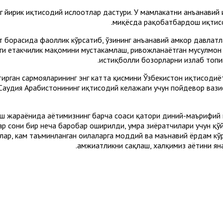
нг йирик иқтисодий ислоҳотлар дастури. У мамлакатни анъанавий
миқёсда рақобатбардош иқтисо
 борасида фаоллик кўрсатиб, ўзининг анъанавий ҳамкор давлатла
и етакчилик мақомини мустаҳкамлаш, ривожланаётган мусулмон 
истиқболли бозорларни излаб топи
ирган сармояларининг энг катта қисмини Ўзбекистон иқтисодиёти
 Саудия Арабистонининг иқтисодий келажаги учун пойдевор вазиф
иш жараёнида ҳаётимизнинг барча соҳаси қатори диний-маърифий
лар сони бир неча баробар оширилди, умра зиёратчилари учун қў
ар, кам таъминланган оилаларга моддий ва маънавий ёрдам кўр
ҳамжиҳатликни сақлаш, халқимиз ҳаётини я