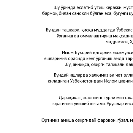
Шу ўринда эслатиб ўтиш керакки, мус
бармоқ билан саноқли бўлган эса, бугунги 
Бундан ташқари, қисқа муддатда Ўзбекис
ўрганиш ва оммалаштириш мақсадида
мадрасаси, 
Имом Бухорий ёдгорлик мажмуасид
ёшларимиз орасида кенг ўрганиш ҳамда тар
Бу, айниқса, ҳозирги таҳликали 
Бундай ишларда халқимиз ва чет элли
қиладиган Ўзбекистондаги Ислом цивилиз
Дарҳақиқат, жаҳоннинг турли минта
юрагингиз увишиб кетади. Урушлар инс
“Юртимиз ҳамиша ҳозиргидай фаровон, гўзал,