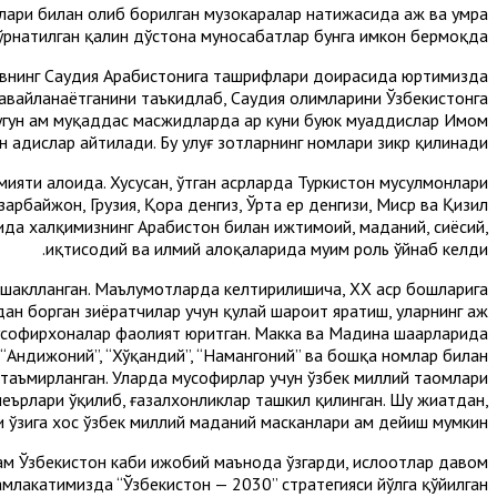
рлари билан олиб борилган музокаралар натижасида ҳаж ва умра
ўрнатилган қалин дўстона муносабатлар бунга имкон бермоқда.
ёевнинг Саудия Арабистонига ташрифлари доирасида юртимизда
авайланаётганини таъкидлаб, Саудия олимларини Ўзбекистонга
угун ҳам муқаддас масжидларда ҳар куни буюк муҳаддислар Имом
 ҳадислар айтилади. Бу улуғ зотларнинг номлари зикр қилинади.
мияти алоҳида. Хусусан, ўтган асрларда Туркистон мусулмонлари
арбайжон, Грузия, Қора денгиз, Ўрта ер денгизи, Миср ва Қизил
ида халқимизнинг Арабистон билан ижтимоий, маданий, сиёсий,
иқтисодий ва илмий алоқаларида муҳим роль ўйнаб келди.
т шаклланган. Маълумотларда келтирилишича, ХХ аср бошларига
ан борган зиёратчилар учун қулай шароит яратиш, уларнинг ҳаж
усофирхоналар фаолият юритган. Макка ва Мадина шаҳарларида
”, “Андижоний”, “Хўқандий”, “Намангоний” ва бошқа номлар билан
а таъмирланган. Уларда мусофирлар учун ўзбек миллий таомлари
еърлари ўқилиб, ғазалхонликлар ташкил қилинган. Шу жиҳатдан,
 ўзига хос ўзбек миллий маданий масканлари ҳам дейиш мумкин.
ам Ўзбекистон каби ижобий маънода ўзгарди, ислоҳотлар давом
амлакатимизда “Ўзбекистон — 2030” стратегияси йўлга қўйилган.