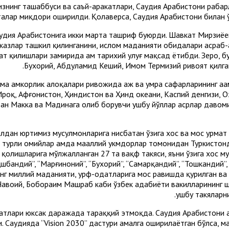
знинг ташаббуси ва саъй-ҳаракатлари, Саудия Арабистони раҳба
талар миқдори оширилди. Қолаверса, Саудия Арабистони билан 
Саудия Арабистонига икки марта ташриф буюрди. Шавкат Мирзи
казлар ташкил қилинганини, ислом маданияти обидалари асраб-
ат қилишлари замирида ҳам тарихий улуғ мақсад ётибди. Зеро, б
Бухорий, Абдулҳамид Кеший, Имом Термизий ривоят қилган
ма ҳамкорлик алоқалари ривожида ҳаж ва умра сафарларининг аҳа
роқ, Афғонистон, Ҳиндистон ва Ҳинд океани, Каспий денгизи, Оз
дан Макка ва Мадинага олиб борувчи ушбу йўллар асрлар давом
лдан юртимиз мусулмонларига нисбатан ўзига хос ва мос ҳурма
турли ҳомийлар ҳамда маҳаллий ҳукмдорлар томонидан Туркистонд
олишларига мўлжалланган 27 та вақф такяси, яъни ўзига хос м
ақшбандий”, “Марғиноний”, “Бухорий”, “Самарқандий”, “Тошкандий
нинг миллий маданияти, урф-одатларига мос равишда қурилган в
 Навоий, Бобораҳим Машраб каби ўзбек адабиёти вакилларининг ш
ушбу такяларни
батлари юксак даражада тараққий этмоқда. Саудия Арабистони ҳ
и. Саудияда “Vision 2030” дастури амалга оширилаётган бўлса, м