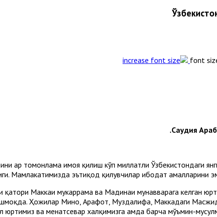
Ўзбекисто
font siz
Саудия Араб
рини ҳар томонлама ҳимоя қилиш кўп миллатли Ўзбекистондаги я
лиги. Мамлакатимизда эътиқод қилувчилар ибодат амалларини э
ари қатори Маккаи мукаррама ва Мадинаи мунавварага келган ю
шмоқда. Ҳожилар Мино, Арафот, Муздалифа, Маккадаги Масжид
ил юртимиз ва меҳнатсевар халқимизга ҳамда барча мўъмин-мусул