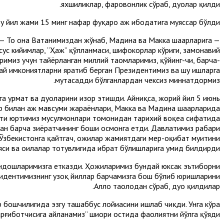
яхшиликлар, фаровонлик сўраб, дуолар қилди.
у йил жами 15 минг нафар фуқаро ҳаж ибодатига муяссар бўлди.
 — То она Ватанимиздан жўнаб, Мадина ва Макка шаҳарларига
хсус кийимлар, “Ҳаж” қўлланмаси, шифокорлар кўриги, замонавий
римиз учун тайёрланган миллий таомларимиз, қўйинг-чи, барча-
ай имкониятларни яратиб берган Президентимиз ва шу ишларга
мутасадди бўлганлардан чексиз миннатдормиз.
 ҳурмат ва дуоларини изҳор этишди. Айниқса, жорий йил 5 июнь
 билан ҳаж мавсуми жараёнлари, Макка ва Мадина шаҳарларида
бати юртимиз мусулмонлари томонидан тарихий воқеа сифатида
дан барча зиёратчининг боши осмонга етди. Давлатимиз раҳбари
бекистонга қайтгач, ҳожилар жамиятдаги меҳр-оқибат муҳитини
яси ва оилалар тотувлигида ибрат бўлишларига умид билдирди.
ндошларимизга етказди. Ҳожиларимиз бундай юксак эътиборни
зидентимизнинг узоқ йиллар барчамизга бош бўлиб юришларини
Аллоҳ таолодан сўраб, дуо қилдилар.
бошчилигида эзгу ташаббус лойиҳасини ишлаб чиқди. Унга кўра
арғиботчисига айланамиз” шиори остида фаолиятни йўлга қўяди.