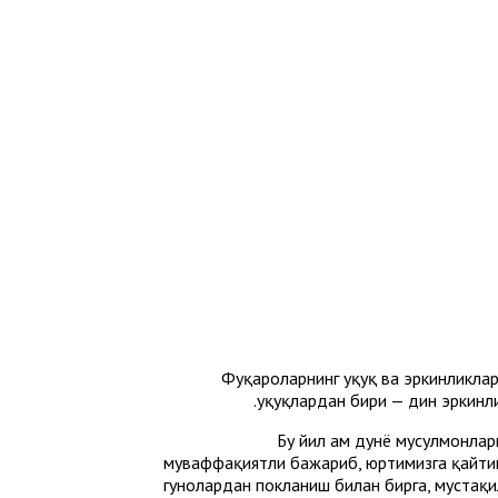
Фуқароларнинг ҳуқуқ ва эркинликла
ҳуқуқлардан бири — дин эркин
Бу йил ҳам дунё мусулмонл
муваффақиятли бажариб, юртимизга қайти
гуноҳлардан покланиш билан бирга, мустақ