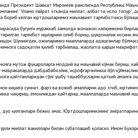
абрида Президент Шавкат Мирзиёев раислигида Республика Маъна
ланинг “Уламо ғайрат этканда миллат, албатта, ислоҳ топур”, дег
га бориб келган юртдошларимиз маънавият тарғиботчиси бўлиши
ирасида бугунги мураккаб замонда жонажон халқимизни бирлашт
тирилган тарғибот ишларини олиб бориш, шукроналик ҳиссини я
шди. Шунингдек, ҳожиларимиз маҳаллаларда адашганлар бўлмасл
нимизга садоқатли қилиб тарбиялаш, жаҳолатга қарши маърифат
мояга муҳтож фуқароларга моддий ва маънавий кўмак бериш, хай
й-маъракаларда дабдабабозлик, исрофгарчиликка йўл қўймасликк
изга қайтганларидан сўнг ушбу ташаббусларни қатъий амалга ош
лмон кишига суннат, фарз ва вожиб амалларни адо этиб, юртими
икка чақириш, ёмонликдан қайтариш, маҳаллаларда маънавий иш
б, дуо қилганлари бежиз эмас. Юртдошларимизнинг зиёратларини 
турли миллат вакиллари билан суҳбатлашиб қоласиз. Имом Бухор