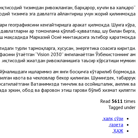
 иқтисодий тизимдан ривожланган, барқарор, кучли ва халқаро
дий тизимга эга давлатга айлантириш учун жорий қилинмоқда.
ри географиясини кенгайтиришга ҳаракат қилмоқда. Шунга кўра,
давлатларни ҳар томонлама қўллаб-қувватлаш, шу билан бирга,
ш мақсадида Марказий Осиё минтақасига эътибор қаратмоқда.
даги турли тармоқларга, хусусан, энергетика соҳасига киритди.
асини ўтаётган “Vision 2030” янгиланаётган Ўзбекистоннинг ҳам
иқтисодий жиҳатдан ривожланишига таъсир кўрсатиши мумкин.
 йўналишдаги ишларимиз ҳам янги босқичга кўтарилиб бормоқда.
йилган квота ва чекловлар бекор қилинган. Шунингдек, табаррук
сатилаётгани Ватанимизда тинчлик ва осойишталик, аҳиллик ва
нада эркин, обод ва фаровон этиш гарови бўлиб хизмат қиляпти.
Read
5611
times
Tagged under
,
халқ сўзи
,
газета
,
ҲАЖ