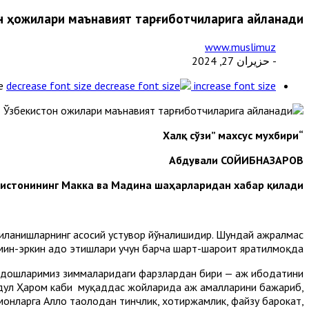
н ҳожилари маънавият тарғиботчиларига айланади
www.muslimuz
- حزيران 27, 2024
e
decrease font size
increase font size
“Халқ сўзи” махсус мухбири
Абдували СОЙИБНАЗАРОВ
истонининг Макка ва Мадина шаҳарларидан хабар қилади.
нгиланишларнинг асосий устувор йўналишидир. Шундай ажралмас
мин-эркин адо этишлари учун барча шарт-шароит яратилмоқда.
ртдошларимиз зиммаларидаги фарзлардан бири — ҳаж ибодатини
ул Ҳаром каби муқаддас жойларида ҳаж амалларини бажариб,
монларга Аллоҳ таолодан тинчлик, хотиржамлик, файзу барокат,