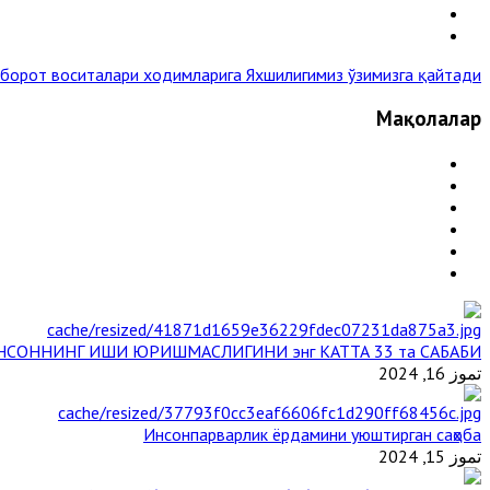
хборот воситалари ходимларига
Яхшилигимиз ўзимизга қайтади »
Мақолалар
НСОННИНГ ИШИ ЮРИШМАСЛИГИНИ энг КАТТА 33 та САБАБИ
تموز 16, 2024
Инсонпарварлик ёрдамини уюштирган саҳоба
تموز 15, 2024