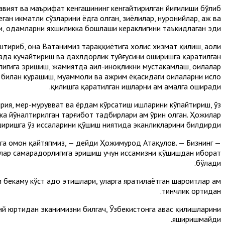
вият ва маърифат кенгашининг кенгайтирилган йиғилиши бўлиб
ан ҳикматли сўзларини ёдга олган, зиёлилар, нуронийлар, ҳаж ва
, одамларни яхшиликка бошлаши кераклигини таъкидлаган эди.
ириб, она Ватанимиз тараққиётига холис хизмат қилиш, аҳоли
нада кучайтириш ва дахлдорлик туйғусини оширишга қаратилган
игига эришиш, жамиятда аҳил-иноқликни мустаҳкамлаш, оилалар
 билан курашиш, муаммоли ва ажрим ёқасидаги оилаларни ислоҳ
қилишга қаратилган ишларни ҳам амалга оширади.
рия, меҳр-мурувват ва ёрдам кўрсатиш ишларини кўпайтириш, ўз
а йўналтирилган тарғибот тадбирлари ҳам ўрин олган. Ҳожилар
иришга ўз ҳиссаларини қўшиш ниятида эканликларини билдирди.
зга омон қайтяпмиз, — дейди Ҳожимурод Атақулов. — Бизнинг
лар самарадорлигига эришиш учун ҳиссамизни қўшишдан иборат
бўлади.
бекаму кўст адо этишлари, уларга яратилаётган шароитлар ҳам
тинчлик ортидан.
ий юртидан эканимизни билгач, Ўзбекистонга ҳавас қилишларини
яширишмайди.