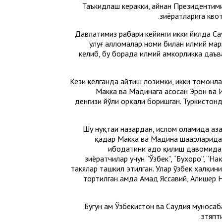
Таъкидлаш керакки, айнан Президентими
зиёратларига кво
Давлатимиз раҳбари кейинги икки йилда 
улуғ алломалар номи билан илмий мар
келиб, бу борада илмий ҳамкорликка даъв
Кези келганда айтиш лозимки, икки томонла
Макка ва Мадинага асосан Эрон ва И
денгизи йўли орқали боришган. Туркистон
Шу нуқтаи назардан, ислом оламида аза
қадар Макка ва Мадина шаҳарларида 
ибодатини адо қилиш давомида қ
зиёратчилар учун “Ўзбек”, “Бухоро”, “Н
такялар ташкил этилган. Улар ўзбек халқи
тортилган ҳамда Аҳмад Яссавий, Алишер
Бугун ҳам Ўзбекистон ва Саудия муноса
этяпт