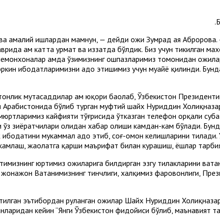
Б
 ва амалий ишлардан мамнун, — дейди ҳожи Зумрад ая Абророва.
рида ҳам катта ҳурмат ва иззатда бўлдик. Биз учун тикилган ма
меҳмонхоналар ҳамда ўзимизнинг ошпазларимиз томонидан ҳожила
ркин ибодатларимизни адо этишимиз учун муҳайё қилинди. Бунд
онлик мутасаддилар ҳам юқори баҳолаб, Ўзбекистон Президентига
 Арабистонида бўлиб турган муфтий шайх Нуриддин Холиқназар
ҳамюртларимиз кайфияти тўғрисида ўтказган телефон орқали суҳ
ри ўз зиёратчилари ҳолидан хабар олиши камдан-кам бўлади. Бун
ибодатини мукаммал адо этиб, соғ-омон келишларини тилади. Ўз
ҳкамлаш, жаҳолатга қарши маърифат билан курашиш, ёшлар тарби
имизнинг юртимиз ҳожиларига билдирган эзгу тилакларини вата
а жонажон Ватанимизнинг тинчлиги, халқимиз фаровонлиги, Пре
илган эътибордан руҳланган ҳожилар Шайх Нуриддин Холиқназар 
анларидан кейин “Янги Ўзбекистон фидойиси бўлиб, маънавият т