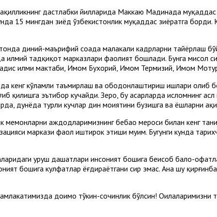
тақилликнинг дастлабки йилларида Маккаю Мадинада муқаддас 
кунда 15 мингдан зиёд ўзбекистонлик муқаддас зиёратга борди.
тонда диний-маърифий соҳада малакали кадрларни тайёрлаш бў
 илмий тадқиқот марказлари фаолият бошлади. Бунга мисол си
Ҳадис илми мактаби, Имом Бухорий, Имом Термизий, Имом Моту
а кенг кўламли таъмирлаш ва ободонлаштириш ишлари олиб бор
ғиб қилишга эътибор кучайди. Зеро, бу асарларда исломнинг асл
даврда, дунёда турли кучлар дин моҳиятини бузишга ва ёшларни ҳ
к меҳмонларни аждодларимизнинг бебаҳо мероси билан кенг тан
ацияси маркази фаол иштирок этиши муҳим. Бугунги кунда тарих
қаларидаги уруш даҳшатлари инсоният бошига беҳисоб бало-офат
оният бошига кулфатлар ёғдираётгани сир эмас. Ана шу қирғинб
 мамлакатимизда доимо тўкин-сочинлик бўлсин! Оилаларимизни т