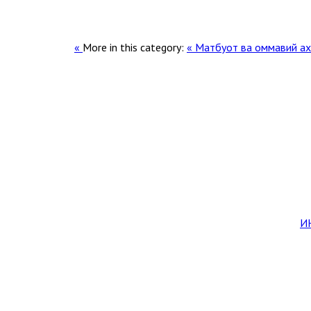
More in this category:
« Матбуот ва оммавий а
И