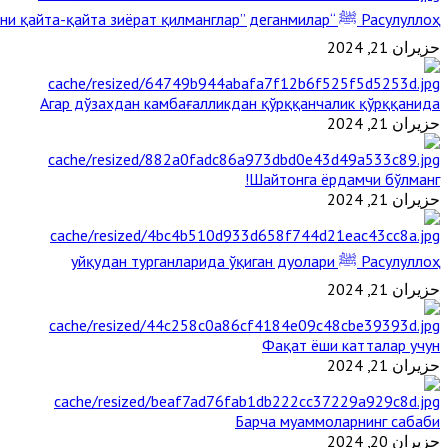
Расулуллоҳ ﷺ “Қабримни қайта-қайта зиёрат қилманглар” деганмилар?
حزيران 21, 2024
Агар дўзахдан камбағалликдан қўрққанчалик қўрққанида
حزيران 21, 2024
Шайтонга ёрдамчи бўлманг!
حزيران 21, 2024
Расулуллоҳ ﷺ уйқудан турганларида ўқиган дуолари
حزيران 21, 2024
Фақат ёши катталар учун
حزيران 21, 2024
Барча муаммоларнинг сабаби
حزيران 20, 2024