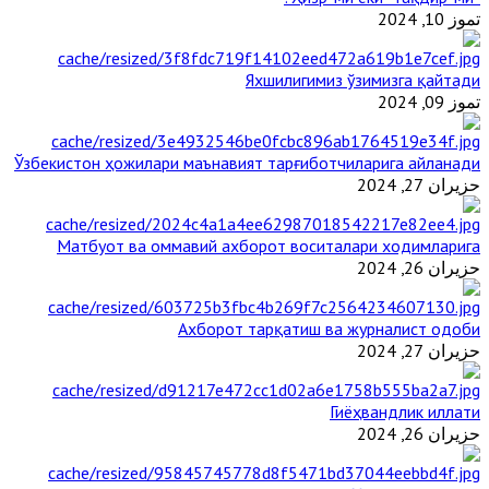
تموز 10, 2024
Яхшилигимиз ўзимизга қайтади
تموز 09, 2024
Ўзбекистон ҳожилари маънавият тарғиботчиларига айланади
حزيران 27, 2024
Матбуот ва оммавий ахборот воситалари ходимларига
حزيران 26, 2024
Ахборот тарқатиш ва журналист одоби
حزيران 27, 2024
Гиёҳвандлик иллати
حزيران 26, 2024