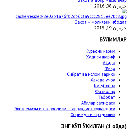
حزيران 08, 2016
Закот – молиявий ибодат
حزيران 19, 2015
БЎЛИМЛАР
Қуръони карим
Ҳадиси шариф
Ақида
Фиқҳ
Сийрат ва ислом тарихи
Ҳаж ва умра
Кутубхона
Фатволар
Табобат
Аёллар саҳифаси
Экстремизм ва терроризм - тарраққиёт кушандаси
Хориждаги юртдошим
ЭНГ КЎП ЎҚИЛГАН (1 ойда)