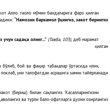
от Аллоҳ таоло мўмин бандаларига фарз қилган
тадики:
“Намозни баркамол ўқингиз, закот берингиз...”.
учун садақа олинг...”
(Тавба, 103),
деб марҳамат
қилган.
 бўлиб, бой ва фақир табақалар ўртасида илиқ
 поклаб, уни талофатдан асрашига замин тайёрланади.
закот (бериш) билан сақлангиз. Касалларингизни
аволангиз ва турли бало-офатларга дуони ҳозирлангиз”.