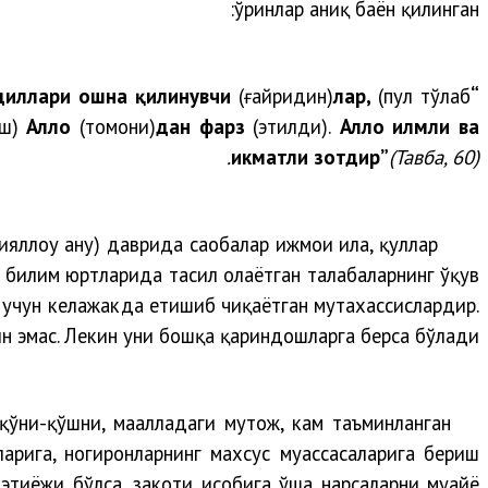
ўринлар аниқ баён қилинган:
диллари ошна қилинувчи
(ғайридин)
лар,
(пул тўлаб
“Албатта, садақаларни фақат фақирлар, мискинлар, унда
ш)
Аллоҳ
(томони)
дан фарз
(этилди).
Аллоҳ илмли ва
ҳикматли зотдир”
(Тавба, 60).
яллоҳу анҳу) даврида саҳобалар ижмои ила, қуллар
 билим юртларида таҳсил олаётган талабаларнинг ўқув
 учун келажакда етишиб чиқаётган мутахассислардир.
н эмас. Лекин уни бошқа қариндошларга берса бўлади.
ўни-қўшни, маҳалладаги муҳтож, кам таъминланган
ларига, ногиронларнинг махсус муассасаларига бериш
ҳтиёжи бўлса, закоти ҳисобига ўша нарсаларни муҳайё