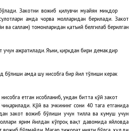
 бўлади. Закотни вожиб қилувчи муайян миқдор
сулотлари ҳамда чорва молларидан берилади. Закот
ҳи ва саллам) томонларидан қатъий белгилаб берилган.
кот учун ажратилади. Яъни, қирқдан бири демакдир.
 бўлиши ҳамда шу нисобга бир йил тўлиши керак.
нисобга етган ҳисобланиб, ундан битта қўй закот
 чиқарилади. Қўй ва эчкининг сони 40 тага етганида
ридан закот вожиб бўлиши учун тилла ва кумуш учун
моллари ярим йилдан кўпроқ вақт давомида яйловда
от вожиб бўлмайди. Магар тижорат нияти бўлса, худди