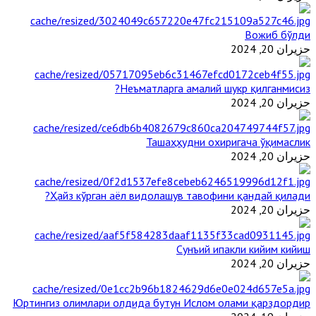
Вожиб бўлди
حزيران 20, 2024
Неъматларга амалий шукр қилганмисиз?
حزيران 20, 2024
Ташаҳҳудни охиригача ўқимаслик
حزيران 20, 2024
Ҳайз кўрган аёл видолашув тавофини қандай қилади?
حزيران 20, 2024
Сунъий ипакли кийим кийиш
حزيران 20, 2024
Юртингиз олимлари олдида бутун Ислом олами қарздордир