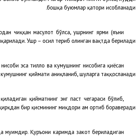
бошқа буюмлар қатори ҳисобланади.
рдан чиққан маҳсулот бўлса, ушрнинг ярми (яъни
арилади. Ушр – ҳосил териб олинган вақтда берилади.
 нисоби эса тилло ва кумушнинг нисобига қиёсан
 кумушнинг қиймати аниқланиб, шуларга таққосланади.
иладиган қийматнинг энг паст чегараси бўлиб,
қирқдан бир қисмининг миқдори ҳам ортиб бораверади.
а муҳимдир. Қуръони каримда закот бериладиган