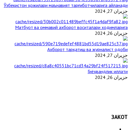
Ўзбекистон ҳожилари маънавият тарғиботчиларига айланади
حزيران 27, 2024
Матбуот ва оммавий ахборот воситалари ходимларига
حزيران 26, 2024
Ахборот тарқатиш ва журналист одоби
حزيران 27, 2024
Гиёҳвандлик иллати
حزيران 26, 2024
ЗАКОТ