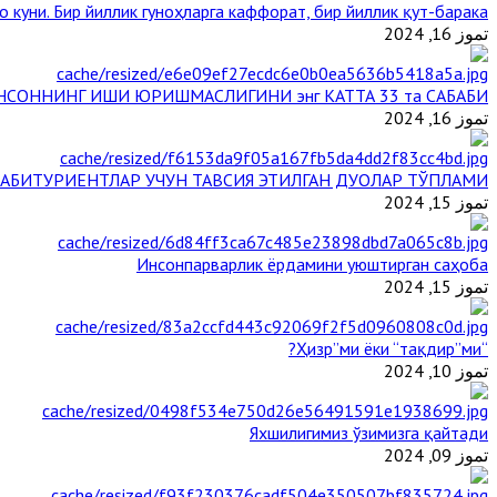
 куни. Бир йиллик гуноҳларга каффорат, бир йиллик қут-барака
تموز 16, 2024
НСОННИНГ ИШИ ЮРИШМАСЛИГИНИ энг КАТТА 33 та САБАБИ
تموز 16, 2024
АБИТУРИЕНТЛАР УЧУН ТАВСИЯ ЭТИЛГАН ДУОЛАР ТЎПЛАМИ
تموز 15, 2024
Инсонпарварлик ёрдамини уюштирган саҳоба
تموز 15, 2024
“Ҳизр”ми ёки “тақдир”ми?
تموز 10, 2024
Яхшилигимиз ўзимизга қайтади
تموز 09, 2024