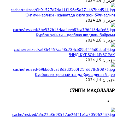
حزيران 19, 2024
Энг ачинарлиси - жаннатда сизга жой бўлмаслиги!
حزيران 19, 2024
Қурбон ҳайити – қалблар шодлиги байрами
حزيران 16, 2024
ИЙД ҚУРБОН МУБОРАК!
حزيران 15, 2024
Қурбонлик қилинаётганда ўқиладиган 5 дуо
حزيران 14, 2024
СЎНГГИ МАҚОЛАЛАР