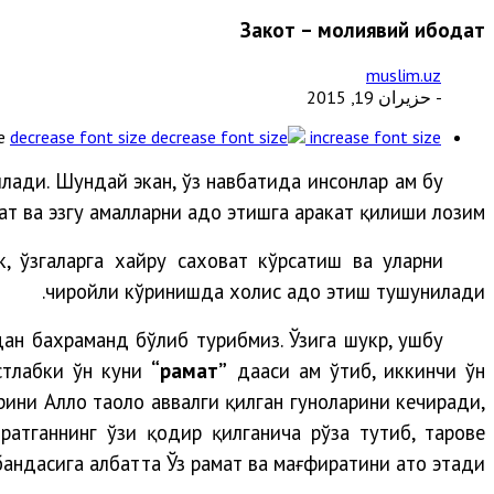
Закот – молиявий ибодат
muslim.uz
- حزيران 19, 2015
e
decrease font size
increase font size
лади. Шундай экан, ўз навбатида инсонлар ҳам бу
т ва эзгу амалларни адо этишга ҳаракат қилиши лозим.
, ўзгаларга хайру саховат кўрсатиш ва уларни
чиройли кўринишда холис адо этиш тушунилади.
дан бахраманд бўлиб турибмиз. Ўзига
шукр, ушбу
стлабки ўн куни
“раҳмат”
даҳаси ҳам ўтиб, иккинчи ўн
ини Аллоҳ таоло аввалги қилган гуноҳларини кечиради,
ратганнинг ўзи қодир қилганича рўза тутиб, таровеҳ
андасига албатта Ўз раҳмат ва мағфиратини ато этади.