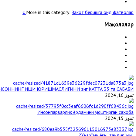
More in this category:
Закот беришга оид фатволар »
Мақолалар
НСОННИНГ ИШИ ЮРИШМАСЛИГИНИ энг КАТТА 33 та САБАБИ
تموز 16, 2024
Инсонпарварлик ёрдамини уюштирган саҳоба
تموز 15, 2024
“Ҳизр”ми ёки “тақдир”ми?