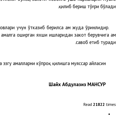
қилиб бериш тўғри бўлади.
овлари учун ўтказиб берилса ҳам жуда ўринлидир.
, амалга оширган яхши ишларидан закот берувчига ҳам
савоб етиб туради.
 эзгу амалларни кўпроқ қилишга муяссар айласин!
Шайх Абдулазиз МАНСУР
Read
21822
times