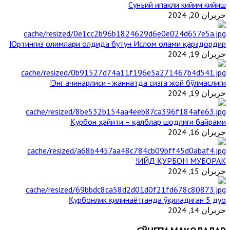
Сунъий ипакли кийим кийиш
حزيران 20, 2024
Юртингиз олимлари олдида бутун Ислом олами қарздордир
حزيران 19, 2024
Энг ачинарлиси - жаннатда сизга жой бўлмаслиги!
حزيران 19, 2024
Қурбон ҳайити – қалблар шодлиги байрами
حزيران 16, 2024
ИЙД ҚУРБОН МУБОРАК!
حزيران 15, 2024
Қурбонлик қилинаётганда ўқиладиган 5 дуо
حزيران 14, 2024