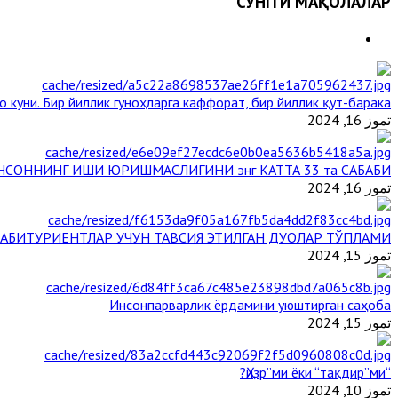
СЎНГГИ МАҚОЛАЛАР
 куни. Бир йиллик гуноҳларга каффорат, бир йиллик қут-барака
تموز 16, 2024
НСОННИНГ ИШИ ЮРИШМАСЛИГИНИ энг КАТТА 33 та САБАБИ
تموز 16, 2024
АБИТУРИЕНТЛАР УЧУН ТАВСИЯ ЭТИЛГАН ДУОЛАР ТЎПЛАМИ
تموز 15, 2024
Инсонпарварлик ёрдамини уюштирган саҳоба
تموز 15, 2024
“Ҳизр”ми ёки “тақдир”ми?
تموز 10, 2024