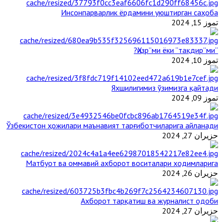
Инсонпарварлик ёрдамини уюштирган саҳоба
تموز 15, 2024
“Ҳизр”ми ёки “тақдир”ми?
تموز 10, 2024
Яхшилигимиз ўзимизга қайтади
تموز 09, 2024
Ўзбекистон ҳожилари маънавият тарғиботчиларига айланади
حزيران 27, 2024
Матбуот ва оммавий ахборот воситалари ходимларига
حزيران 26, 2024
Ахборот тарқатиш ва журналист одоби
حزيران 27, 2024