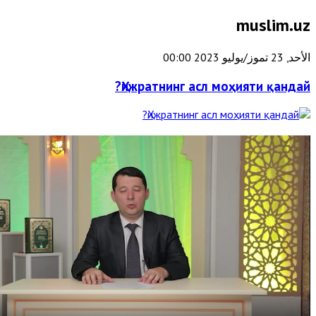
muslim.uz
الأحد, 23 تموز/يوليو 2023 00:00
Ҳижратнинг асл моҳияти қандай?