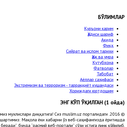
БЎЛИМЛАР
Қуръони карим
Ҳадиси шариф
Ақида
Фиқҳ
Сийрат ва ислом тарихи
Ҳаж ва умра
Кутубхона
Фатволар
Табобат
Аёллар саҳифаси
Экстремизм ва терроризм - тарраққиёт кушандаси
Хориждаги юртдошим
ЭНГ КЎП ЎҚИЛГАН (1 ойда)
лимиз мухлислари диққатига! Сиз muslim.uz порталидаги
 шартимиз: Мақола ёки хабарни ўз веб-саҳифангизда ёритишда
еради”, бунда “расмий веб-портали” сўзи устига линк қўйилиб,