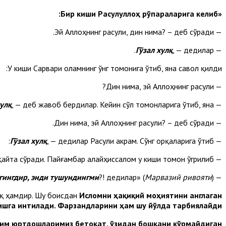
«Бир киши Расулуллоҳ рўпараларига келиб:
— Эй Аллоҳнинг расули, дин нима? – деб сўради.
Гўзал хулқ
, — дедилар.
—
У киши Сарвари оламнинг ўнг томонига ўтиб, яна савол қилди:
— Дин нима, эй Аллоҳнинг расули?
хулқ
, — деб жавоб бердилар. Кейин сўл томонларига ўтиб, яна:
—
— Дин нима, эй Аллоҳнинг расули? – деб сўради.
Гўзал хулқ
, — дедилар Расули акрам. Сўнг орқаларига ўтиб:
—
— Эй Аллоҳнинг расули, дин нима? – дея қайта сўради. Пайғамбар алайҳиссалом у киши томон ўгрилиб:
гингдир, энди тушундингми
?! дедилар» (
Марвазий ривояти
).
—
ёқ ҳамдир. Шу боисдан
Исломни ҳақиқий моҳиятини англаган
лишга интилади. Фарзандларини ҳам шу йўлда тарбиялайди.
айрим юртдошларимиз бетоқат, ўзидан бошқани кўрмайдиган