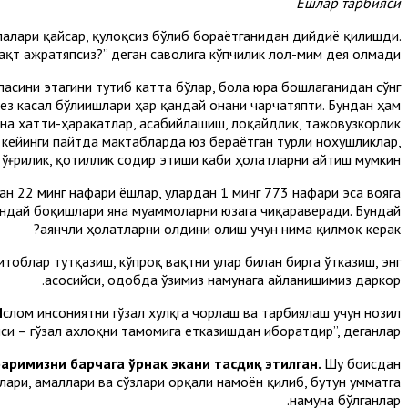
Ёшлар тарбияси
алари қайсар, қулоқсиз бўлиб бораётганидан дийдиё қилишди.
ақт ажратяпсиз?” деган саволига кўпчилик лол-мим дея олмади.
пасини этагини тутиб катта бўлар, бола юра бошлаганидан сўнг
-тез касал бўлиишлари ҳар қандай онани чарчатяпти. Бундан ҳам
на хатти-ҳаракатлар, асабийлашиш, лоқайдлик, тажовузкорлик
а кейинги пайтда мактабларда юз бераётган турли нохушликлар,
 ўғрилик, қотиллик содир этиши каби ҳолатларни айтиш мумкин.
н 22 минг нафари ёшлар, улардан 1 минг 773 нафари эса вояга
қандай боқишлари яна муаммоларни юзага чиқараверади. Бундай
аянчли ҳолатларни олдини олиш учун нима қилмоқ керак?
тоблар тутқазиш, кўпроқ вақтни улар билан бирга ўтказиш, энг
асосийси, одобда ўзимиз намунага айланишимиз даркор.
И
слом инсониятни гўзал хулқга чорлаш ва тарбиялаш учун нозил
си – гўзал ахлоқни тамомига етказишдан иборатдир”, деганлар.
аримизни барчага ўрнак экани тасдиқ этилган.
Шу боисдан
ари, амаллари ва сўзлари орқали намоён қилиб, бутун умматга
намуна бўлганлар.