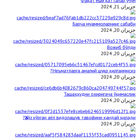
Фақат ёши катталар учун
حزيران 21, 2024
Барча муаммоларнинг сабаби
حزيران 20, 2024
Вожиб бўлди
حزيران 20, 2024
Неъматларга амалий шукр қилганмисиз?
حزيران 20, 2024
Ташаҳҳудни охиригача ўқимаслик
حزيران 20, 2024
Ҳайз кўрган аёл видолашув тавофини қандай қилади?
حزيران 20, 2024