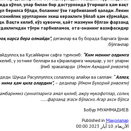
ида қўпол, улар билан бир дастурхонда ўтиришга ҳам вақт
л берилса бўлди, боланинг ўзи тарбияланиб қолади. Лекин
нсонийлик уруғларини экиш кераклиги ўйлаб ҳам кўрмайди.
и. Вақти келиб, кўз қувончи, ҳаёт мазмуни бўлган фарзанд
гўдаклигидан тўғри тарбияламоқ ота-онанинг вазифасидир.
оқ нарса бера олмайди”,
деганлар ва бу борада барчага ўрнак
бўлганлар.
айдуллоҳ ва Қусаййирни сафга турғизиб:
“Ким менинг олдимга
келиб, у зотнинг беллари ва кўкракларига чиқишар, у зот уларни
ўпиб эракаларди (
Имом Аҳмадий ривояти
).
 – деди. Шунда Расуллуллоҳ солаллоҳу алайҳи ва саллам:
“
Аллоҳ
 нима ҳам қила олардим”,
– дедилар
(Имом Бухорий ривояти).
йғамбаримиз суннатларига амал қилиб, ажру мукофотлар, солиҳ
фарзанд эгаси бўласиз. Агар акси бўлса......
Бобур МУҲАММАДИЕВ
Published in
Мақолалар
الأربعاء, 10 أيار 2023 00:00