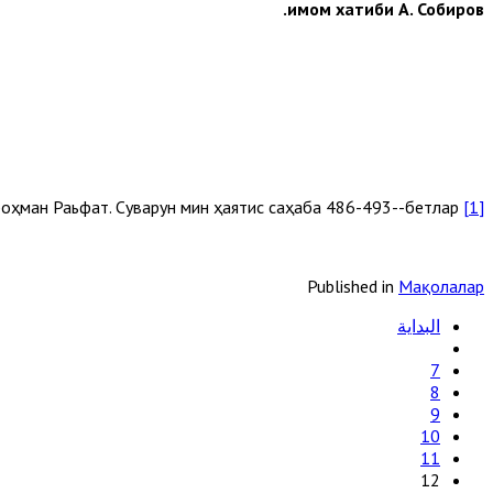
имом хатиби
А. Собиров.
Доктор Абдурроҳман Раьфат. Суварун мин ҳаятис саҳаба 486-493--бетлар
[1]
Published in
Мақолалар
البداية
7
8
9
10
11
12