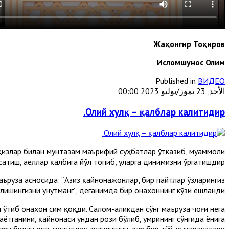
Жаҳонгир Тоҳиров
Исломшунос Олим
Published in
ВИДЕО
الأحد, 23 تموز/يوليو 2023 00:00
Олий хулқ – қалблар калитидир.
-қизлар билан мунтазам маърифий суҳбатлар ўтказиб, муаммоли
сатиш, аёллар қалбига йўл топиб, уларга динимизни ўргатишдир.
ъруза асносида: “Азиз қайнонажонлар, бир пайтлар ўзларингиз
ўлишингизни унутманг”, деганимда бир онахоннинг кўзи ёшланди.
 ўтиб онахон сим қоқди. Салом-аликдан сўнг маъруза чоғи нега
аётганини, қайнонаси ундан рози бўлиб, умрининг сўнгида ёнига
ари билан опа-сингилдек эканлигини, ҳар бир тўй-ю маракалари