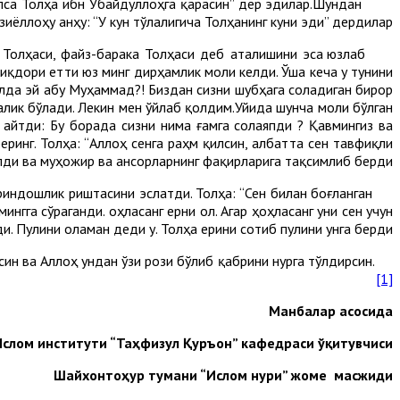
лса Толҳа ибн Убайдуллоҳга қарасин” дер эдилар.Шундан
иёллоҳу анҳу: “У кун тўлалигича Толҳанинг куни эди” дердилар.
 Толҳаси, файз-барака Толҳаси деб аталишини эса юзлаб
миқдори етти юз минг дирҳамлик моли келди. Ўша кеча у тунини
бўлда эй абу Муҳаммад?! Биздан сизни шубҳага соладиган бирор
чалик бўлади. Лекин мен ўйлаб қолдим.Уйида шунча моли бўлган
айтди: Бу борада сизни нима ғамга солаяпди ? Қавмингиз ва
еринг. Толҳа: “Аллоҳ сенга раҳм қилсин, албатта сен тавфиқли
олди ва муҳожир ва ансорларнинг фақирларига тақсимлиб берди.
риндошлик риштасини эслатди. Толҳа: “Сен билан боғланган
гга сўраганди. Ҳоҳласанг ерни ол. Агар ҳоҳласанг уни сен учун
ди. Пулини оламан деди у. Толҳа ерини сотиб пулини унга берди.
Яхшилик ва саховат Толҳасига Росулуллоҳ соллаллоҳу алайҳи васаллам тортиқ қилган бу лақаб муборак бўлсин ва Аллоҳ ундан ўзи рози бўлиб қабрини нурга тўлдирсин.
[1]
Манбалар асосида
слом институти “Таҳфизул Қуръон” кафедраси ўқитувчиси,
Шайхонтоҳур тумани “Ислом нури” жоме масжиди