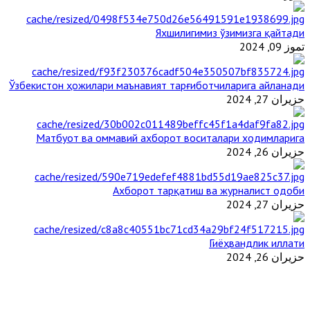
Яхшилигимиз ўзимизга қайтади
تموز 09, 2024
Ўзбекистон ҳожилари маънавият тарғиботчиларига айланади
حزيران 27, 2024
Матбуот ва оммавий ахборот воситалари ходимларига
حزيران 26, 2024
Ахборот тарқатиш ва журналист одоби
حزيران 27, 2024
Гиёҳвандлик иллати
حزيران 26, 2024