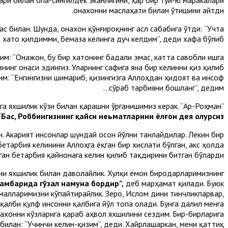
онахонни маслаҳати билан ўтишини айтди.
ас билан. Шунда, онахон қўнғироқнинг асл сабабига ўтди: “Учта
 хато қилдимми, бемаза келинга дуч келдим”, деди хафа бўлиб.
им: “Онажон, бу бир хатонинг бадали эмас, катта савобли ишга
знинг онаси эдингиз. Уларнинг сафига яна бир келинни қиз қилиб
им: “Енгингизни шимариб, қизингизга Аллоҳдан ҳидоят ва инсоф
сўраб тарбияни бошланг”, дедим...
га яхшилик кўзи билан қарашни ўрганишимиз керак. “Ар-Роҳман”
“Бас, Роббингизнинг қайси неьматларини ёлғон дея олурсиз?!”
н. Акарият инсонлар шундай осон йўлни танлайдилар. Лекин бир
етарбия келинини Аллоҳга ёқган бир хислати бўлган, акс ҳолда
ган бетарбия қайнонага келин қилиб тақдирини битган бўларди.
кни яхшилик билан даволайлик. Хулқи ёмон биродарларимизнинг
ғамбарида гўзал намуна бордир”,
деб марҳамат қилади. Буюк
малларимизни кўпайтирайлик. Зеро, Ислом дини тинчликпарвар,
қалби қулф инсонни қалбига йўл топа олади. Бунга далил менга
нахонни кўзларига қараб аҳвол яхшилини сездим. Бир-бирларига
билан: “Учинчи келин-қизим”, деди. Хайрлашаркан, мени қаттиқ