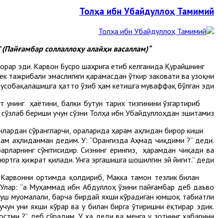
Толҳа ибн Убайдуллоҳ Тамимий
“Кимни ер юзида юрган шаҳидга қараш хурсанд қилса Толҳа ибн Убайдуллоҳга қарасин” (Пайғамбар соллаллоҳу алайҳи васаллам)
рар эди. Карвон Бусро шаҳрига етиб келганида Қурайшнинг
к тажрибали эмаслигиги қарамасдан ўткир заковати ва узоқни
мусобақалашишга ҳатто ўзиб ҳам кетишга муваффақ бўлган эди.
 унинг ҳаётини, балки бутун тарих тизгинини ўзгартириб
 сўзлаб бериши учун сўзни Толҳа ибн Убайдуллоҳдан эшитамиз.
анлардан сўрангларчи, ораларида ҳарам аҳлидан бирор киши
рам аҳлиданман дедим. У: “Орангизда Аҳмад чиқдими ?” деди.
арларнинг сўнггисидир. Сизнинг ерингиз, ҳарамдан чиқади ва
юртга ҳижрат қилади. Унга эргашишга шошилгин эй йигит.” деди.
 Карвонни ортимда қолдириб, Макка тамон тезлик билан
 Улар: “Ҳа Муҳаммад ибн Абдуллоҳ ўзини пайғамбар деб даъво
 хуш муомалали, барча бирдай яхши кўрадиган юмшоқ табиатли
чун уни яхши кўрар ва у билан бирга ўтиришни ёқтирар эдик.
остми ?” деб сўрадим. У ҳа деди ва менга у зотнинг хабарини