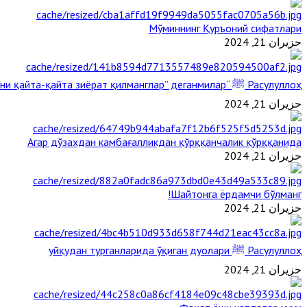
Мўминнинг Қуръоний сифатлари
حزيران 21, 2024
Расулуллоҳ ﷺ “Қабримни қайта-қайта зиёрат қилманглар” деганмилар?
حزيران 21, 2024
Агар дўзахдан камбағалликдан қўрққанчалик қўрққанида
حزيران 21, 2024
Шайтонга ёрдамчи бўлманг!
حزيران 21, 2024
Расулуллоҳ ﷺ уйқудан турганларида ўқиган дуолари
حزيران 21, 2024