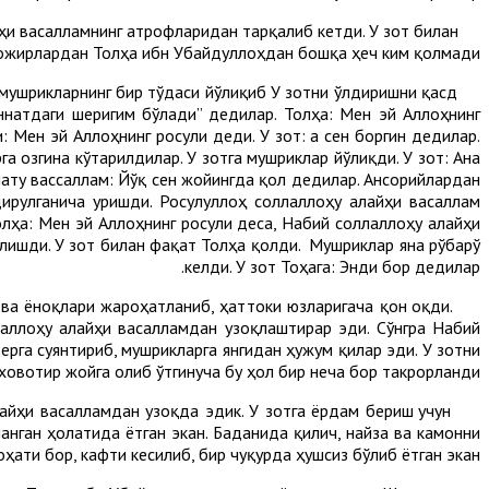
ҳи васалламнинг атрофларидан тарқалиб кетди. У зот билан
ҳожирлардан Толҳа ибн Убайдуллоҳдан бошқа ҳеч ким қолмади.
 мушрикларнинг бир тўдаси йўлиқиб У зотни ўлдиришни қасд
ннатдаги шеригим бўлади” дедилар. Толҳа: Мен эй Аллоҳнинг
 Мен эй Аллоҳнинг росули деди. У зот: Ҳа сен боргин дедилар.
а озгина кўтарилдилар. У зотга мушриклар йўлиқди. У зот: Ана
лату вассаллам: Йўқ сен жойингда қол дедилар. Ансорийлардан
дирулганича уришди. Росулуллоҳ соллаллоҳу алайҳи васаллам
лҳа: Мен эй Аллоҳнинг росули деса, Набий соллаллоҳу алайҳи
ўлишди. У зот билан фақат Толҳа қолди. Мушриклар яна рўбарў
келди. У зот Тоҳага: Энди бор дедилар.
ва ёноқлари жароҳатланиб, ҳаттоки юзларигача қон оқди.
лаллоҳу алайҳи васалламдан узоқлаштирар эди. Сўнгра Набий
ерга суянтириб, мушрикларга янгидан ҳужум қилар эди. У зотни
овотир жойга олиб ўтгинуча бу ҳол бир неча бор такрорланди.
айҳи васалламдан узоқда эдик. У зотга ёрдам бериш учун
анган ҳолатида ётган экан. Баданида қилич, найза ва камонни
ати бор, кафти кесилиб, бир чуқурда ҳушсиз бўлиб ётган экан.