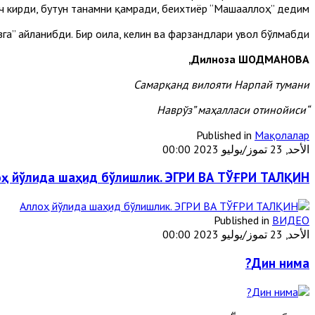
нч кирди, бутун танамни қамради, беихтиёр “Машааллоҳ” дедим.
зга” айланибди. Бир оила, келин ва фарзандлари увол бўлмабди.
Дилноза ШОДМАНОВА,
Самарқанд вилояти Нарпай тумани
“Наврўз” маҳалласи отинойиси
Published in
Мақолалар
الأحد, 23 تموز/يوليو 2023 00:00
оҳ йўлида шаҳид бўлишлик. ЭГРИ ВА ТЎҒРИ ТАЛҚИН
Published in
ВИДЕО
الأحد, 23 تموز/يوليو 2023 00:00
Дин нима?