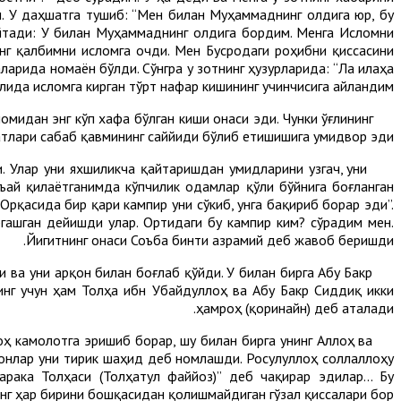
м. У даҳшатга тушиб: “Мен билан Муҳаммаднинг олдига юр, бу
 айтади: У билан Муҳаммаднинг олдига бордим. Менга Исломни
нг қалбимни исломга очди. Мен Бусродаги роҳибни қиссасини
арида номаён бўлди. Сўнгра у зотнинг ҳузурларида: “Ла илаҳа
ида исломга кирган тўрт нафар кишининг учинчисига айландим.
мидан энг кўп хафа бўлган киши онаси эди. Чунки ўғлининг
латлари сабаб қавмининг саййиди бўлиб етишишига умидвор эди.
 Улар уни яхшиликча қайтаришдан умидларини узгач, уни
ай қилаётганимда кўпчилик одамлар қўли бўйнига боғланган
Орқасида бир қари кампир уни сўкиб, унга бақириб борар эди”.
ргашган дейишди улар. Ортидаги бу кампир ким? сўрадим мен.
Йигитнинг онаси Соъба бинти Ҳазрамий деб жавоб беришди.
ва уни арқон билан боғлаб қўйди. У билан бирга Абу Бакр
инг учун ҳам Толҳа ибн Убайдуллоҳ ва Абу Бакр Сиддиқ икки
ҳамроҳ (қоринайн) деб аталади.
оҳ камолотга эришиб борар, шу билан бирга унинг Аллоҳ ва
монлар уни тирик шаҳид деб номлашди. Росулуллоҳ соллаллоҳу
арака Толҳаси (Толҳатул файйоз)” деб чақирар эдилар... Бу
нг ҳар бирини бошқасидан қолишмайдиган гўзал қиссалари бор.