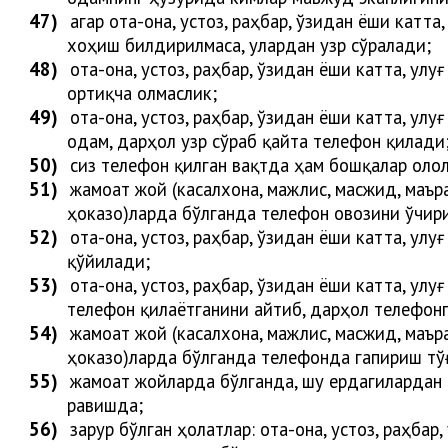
47)
агар ота-она, устоз, раҳбар, ўзидан ёши кат
хо
ҳ
иш билдирилмаса, улардан узр сўра
лади
;
48)
ота-она, устоз, раҳбар, ўзидан ёши катта, улу
ортиқча олмаслик;
49)
ота-она, устоз, раҳбар, ўзидан ёши катта, улу
одам, дарҳол узр сўраб қайта телефон қил
ади
50)
сиз телефон қилган вақтда ҳам бошқалар олол
51)
жамоат жой (касалхона, мажлис, масжид, маъра
ҳоказо)ларда бўлганда телефон овозини ўчир
52)
ота-она, устоз, раҳбар, ўзидан ёши катта, улу
қўйи
лади
;
53)
ота-она, устоз, раҳбар, ўзидан ёши катта, улу
телефон қилаётганини айтиб,
дарҳол
телефон
54)
жамоат жой (касалхона, мажлис, масжид, маъра
ҳоказо)ларда бўлганда телефонда гапириш тўғ
55)
жамоат жойларда бўлганда, шу ердагилардан и
равишда
;
56)
зарур бўлган ҳолатлар: ота-она, устоз, раҳба