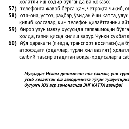
ҳолатли иш содир бўлганда ва ҳоказо;
57)
телефонга жавоб берса ҳам, четроқга чиқиб, 
58)
ота-она, устоз, раҳбар, ўзидан ёши катта, улу
қилиб қолса
лар
,
ким телефон қилаётганини ай
59)
бирор узун мавзу хусусида гаплашмоқчи бўлга
ҳолда, гапни қисқа қилиш зарур. Чунки суҳба
60)
йўл ҳаракати (пиёда, транспорт воситаси)да 
атрофдаги (одамлар, турли хил вазият) ҳолат
салбий таъсир этадиган воқеа-ҳодисаларга са
Муқаддас Ислом динимизни пок сақлаш, уни турли
ўсиб келаётган ёш авлодимизга тўғри тушунтири
бугунги
XXI аср замонасида ЭНГ КАТТА вазифа
!