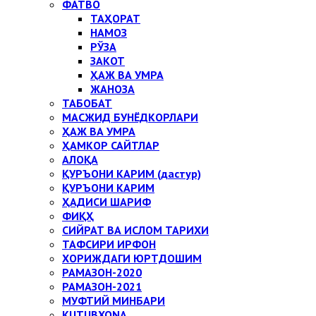
ФАТВО
ТАҲОРАТ
НАМОЗ
РЎЗА
ЗАКОТ
ҲАЖ ВА УМРА
ЖАНОЗА
ТАБОБАТ
МАСЖИД БУНЁДКОРЛАРИ
ҲАЖ ВА УМРА
ҲАМКОР САЙТЛАР
АЛОҚА
ҚУРЪОНИ КАРИМ (дастур)
ҚУРЪОНИ КАРИМ
ҲАДИСИ ШАРИФ
ФИҚҲ
СИЙРАТ ВА ИСЛОМ ТАРИХИ
ТАФСИРИ ИРФОН
ХОРИЖДАГИ ЮРТДОШИМ
РАМАЗОН-2020
РАМАЗОН-2021
МУФТИЙ МИНБАРИ
KUTUBXONA