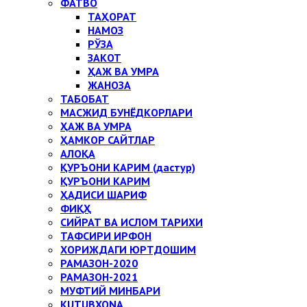
ФАТВО
ТАҲОРАТ
НАМОЗ
РЎЗА
ЗАКОТ
ҲАЖ ВА УМРА
ЖАНОЗА
ТАБОБАТ
МАСЖИД БУНЁДКОРЛАРИ
ҲАЖ ВА УМРА
ҲАМКОР САЙТЛАР
АЛОҚА
ҚУРЪОНИ КАРИМ (дастур)
ҚУРЪОНИ КАРИМ
ҲАДИСИ ШАРИФ
ФИҚҲ
СИЙРАТ ВА ИСЛОМ ТАРИХИ
ТАФСИРИ ИРФОН
ХОРИЖДАГИ ЮРТДОШИМ
РАМАЗОН-2020
РАМАЗОН-2021
МУФТИЙ МИНБАРИ
KUTUBXONA