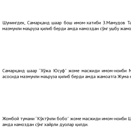
Шунингдек, Самарқанд шаҳар бош имом-хатиби З.Маҳмудов 
мазмунли маъруза қилиб берди ҳамда намоздан сўнг ушбу жамоа
Самарқанд шаҳар “Хўжа Юсуф” жоме масжиди имом-ноиби М
асосида мазмунли маъруза қилиб берди ҳамда жамоатга Жума н
Жомбой тумани “Кўктўнли бобо” жоме масжиди имом-ноиби Ш.
ҳамда намоздан сўнг хайрли дуолар қилди.