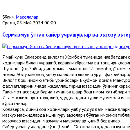
Бўлим
Мақолалар
Среда, 08 Май 2024 00:00
Сермазмун ўтган сайёр учрашувлар ва эъзозу эът
7 май куни Самарқанд вилояти Жомбой туманида навбатдаги 
ходимлари билан учрашиб, керакли кўрсатма ва топшириқлари
Шундан сўнг, Зайниддин домла тумандаги “Исломобод” жоме м
домла Абдураҳмонов, ушбу маҳаллада яшовчи уруш фахрийларид
Вилоят бош имом-хатиби ўринбосари Ёқубжон домла Мансуров 
фаолиятларини янада жадаллаштириш юзасидан ўзининг керакл
Тақсимот асосида барча туман ва шаҳар бош имом-хатиблари т
7 та масжидларга тарқалиб, ҳудудлардаги турли муаммоли ва к
кўрсатдилар.
Қолаверса, диний соҳа ходимлари ушбу ҳуддуддаги масжидларн
мазкур масжидларда ишчи гуруҳ аъзолари бўлган имом-хатибла
мавзулар юзасидан мазмунли маърузалар қилиб бердилар.
Сайёр учрашувлардан сўнг, 9-май – “Хотира ва қадрлаш куни” 