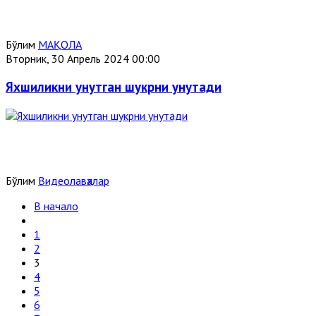
Бўлим
МАҚОЛА
Вторник, 30 Апрель 2024 00:00
Яхшиликни унутган шукрни унутади
Бўлим
Видеолавҳалар
В начало
1
2
3
4
5
6