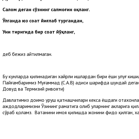
Салом деган сўзнинг салмоғин оқланг.
Ўлганда юз соат йиғлаб тургандан,
Уни тиригида бир соат йўқланг,
деб бежиз айтилмаган.
Бу кунларда қилинадиган хайрли ишлардан бири ёши улуғ ки
Пайғамбаримиз Муғаммад (С.А.В) ҳадиси шарифда шундай дега
Довуд ва Термизий ривояти)
Давлатимиз доимо уруш қатнашчилари кекса ёшдаги отахонлар
аждодларимизни Ўзининг раҳматига олиб уларнинг ҳакларига қи
сўраб қоламз. Ватанини ҳимоя қилишда жонини фидо қилган, х