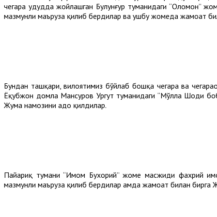
чегара ҳудудда жойлашган Булунғур туманидаги “Оломон” жо
мазмунли маъруза қилиб бердилар ва ушбу жомеда жамоат би
Бундан ташқари, вилоятимиз бўйлаб бошқа чегара ва чегара
Ёқубжон домла Мансуров Ургут туманидаги “Мўлла Шоди боб
Жума намозини адо қилдилар.
Пайариқ тумани “Имом Бухорий” жоме масжиди фахрий имом
мазмунли маъруза қилиб бердилар ҳамда жамоат билан бирга 