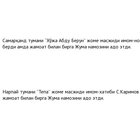
Самарқанд тумани “Хўжа Абду Берун” жоме масжиди имом-но
берди ҳамда жамоат билан бирга Жума намозини адо этди.
Нарпай тумани “Тепа” жоме масжиди имом-хатиби С.Каримов
жамоат билан бирга Жума намозини адо этди.