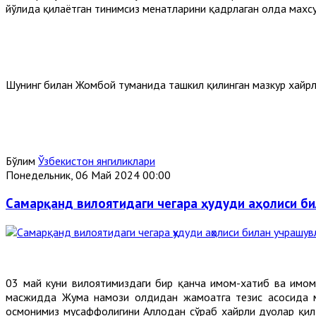
йўлида қилаётган тинимсиз меҳнатларини қадрлаган ҳолда мах
Шунинг билан Жомбой туманида ташкил қилинган мазкур хайрли
Бўлим
Ўзбекистон янгиликлари
Понедельник, 06 Май 2024 00:00
Самарқанд вилоятидаги чегара ҳудуди аҳолиси б
03 май куни вилоятимиздаги бир қанча имом-хатиб ва имо
масжидда Жума намози олдидан жамоатга тезис асосида ма
осмонимиз мусаффолигини Аллоҳдан сўраб хайрли дуолар қи