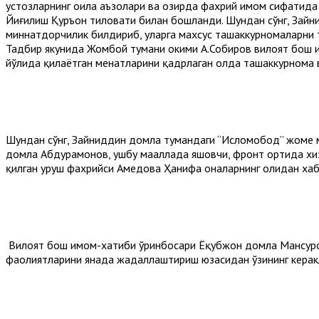
устозларнинг оила аъзолари ва ҳозирда фахрий имом сифатида 
Йиғилиш Қуръон тиловати билан бошланди. Шундан сўнг, Зайн
миннатдорчилик билдириб, уларга махсус ташаккурномаларни 
Тадбир якунида Жомбой тумани ҳокими А.Собиров вилоят бош
йўлида қилаётган меҳнатларини қадрлаган ҳолда ташаккурнома
Шундан сўнг, Зайниддин домла тумандаги “Исломобод” жоме м
домла Абдураҳмонов, ушбу маҳаллада яшовчи, фронт ортида х
қилган уруш фахрийси Аҳмедова Ҳанифа оналарнинг ҳолидан хаб
Вилоят бош имом-хатиби ўринбосари Ёқубжон домла Мансуров
фаолиятларини янада жадаллаштириш юзасидан ўзининг керакл