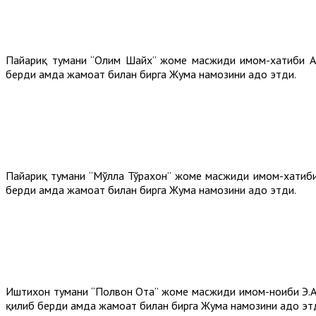
Пайариқ тумани “Олим Шайх” жоме масжиди имом-хатиби А.
берди ҳамда жамоат билан бирга Жума намозини адо этди.
Пайариқ тумани “Мўлла Тўрахон” жоме масжиди имом-хатиб
берди ҳамда жамоат билан бирга Жума намозини адо этди.
Иштихон тумани “Полвон Ота” жоме масжиди имом-ноиби Э.А
қилиб берди ҳамда жамоат билан бирга Жума намозини адо эт