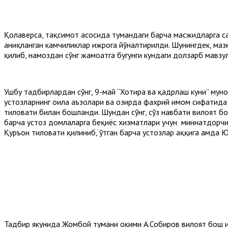
Қолаверса, тақсимот асосида тумандаги барча масжидларга с
аниқланган камчиликлар ижрога йўналтирилди. Шунингдек, маз
қилиб, намоздан сўнг жамоатга бугунги кундаги долзарб мавз
Ушбу тадбирлардан сўнг, 9-май “Хотира ва қадрлаш куни” мун
устозларнинг оила аъзолари ва ҳозирда фахрий имом сифатида 
тиловати билан бошланди. Шундан сўнг, сўз навбати вилоят 
барча устоз домлаларга беқиёс хизматлари учун миннатдорчи
Қуръон тиловати қилиниб, ўтган барча устозлар ҳаққига ҳамда
Тадбир якунида Жомбой тумани ҳокими А.Собиров вилоят бош