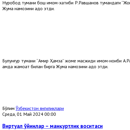
Нуробод тумани бош имом-хатиби Р.Равшанов тумандаги “Жом
Жума намозини адо этди.
Булунғур тумани “Амир Ҳамза” жоме масжиди имом-ноиби А.Р
ҳамда жамоат билан бирга Жума намозини адо этди.
Бўлим
Ўзбекистон янгиликлари
Среда, 01 Май 2024 00:00
Виртуал ўйинлар – манқуртлик воситаси