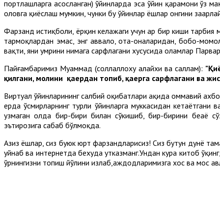
портлашларга асосланган) ўйинларда эса ўйин қаҳрамони ўз м
оловга қиёслаш мумкин, чунки бу ўйинлар ёшлар онгини заҳарла
Фарзанд истиқболи, ёрқин келажаги учун ҳар бир киши тарбия
тармоқлардан эмас, энг аввало, ота-оналаридан, бобо-момол
вақти, яни умрини нимага сарфлагани хусусида оламлар Парв
Пайғамбаримиз Муҳаммад (соллаллоху алайхи ва саллам):
"Қи
қилгани, молини қаердан топиб, қаерга сарфлагани ва жи
Виртуал ўйинларининг салбий оқибатлари ҳақида оммавий ахбо
ерда ўсмирларнинг турли ўйинларга муккасидан кетаётгани в
узмаган ҳолда бир-бири билан сўкишиб, бир-бирини беҳаё 
эътирозига сабаб бўлмоқда.
Азиз ёшлар, сиз буюк юрт фарзандларисиз! Сиз бутун дунё там
уйнаб ва интернетда бехуда утказманг.Ундан кура китоб ўқинг,
ўрнингизни топиш йўлини излаб,аждодларимизга хос ва мос ав