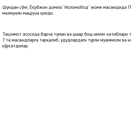
Шундан сўнг, Ёқубжон домла “Исломобод” жоме масжидида Пеш
мазмунли маъруза қилди.
Тақсимот асосида барча туман ва шаҳар бош имом-хатиблари т
7 та масжидларга тарқалиб, ҳудудлардаги турли муаммоли ва к
кўрсатдилар.