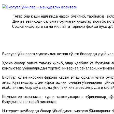
“Агар бир киши ёшлигида нафси бузилиб, тарбиясиз, ах
Дин ва эътиқоди саломат бўлмаган кишилар ҳақни ботил
бошқа кишиларга ва на миллатга тариқча фойда йўқдур”.
Виртуал ўйинларга муккасидан кетиш сўнгги йилларда дунё х
Ҳозир ёшлар онгига таъсир қилиб, улар қалбига ўз бузғунчи 
компьютер уўйинларидан тортиб, интернет сайтлари, ижтимои
Виртуал олам инсонни фикрий қарам этиш орқали ўзига бўйсў
эмас. Кузатишлар шуни кўрсатадики, онлайн ўйинларини уйно
ҳисобланади. Агар шу даврда ўғил ёки қиз агрессив руҳдаги онл
Компьютер экранидан турли тажовузкорона кўринишлар, зўр
бузуқликни келтириб чикаради.
Интернет клубларда ёшлар ўйнайдиган виртуал ўйинларнинг 4