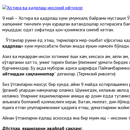
9 май – Хотира ва қадрлаш куни умумхалқ байрами мустақил Ўз
xалқининг тинчлиги учун курашган ватандошлар xотирасига бағ
муқаддас одат сифатида қон-қонимизга сингиб кетган.
Ўтганлар руҳини ёд этиш, тирикларга меҳр-оқибат кўрсатиш қад
қадрлаш
» куни муносабати билан янада ёрқин намоён бўлади.
Азиз ва мукаррам инсон зотининг ёши хам, кексаси ҳам, аёли ҳ
кўтарганки хатто, унинг тириги билан ўлигининг ҳурмати бирд
бурчимиздир. Бу ҳақда муборак ҳадиси шарифда Пайғамбаримиз 
айтишдан сақланинглар
” деганлар. (Термизий ривояти)
Биз ўтганларни махсус бир кунда, айни 9 майда хотирлашимиз р
ўрганиб улардан намуналар оламиз. Шунингдек, келажак авлод 
келамиз. Уларнинг яхшиликларини ҳамиша ҳар доим ёдда тутамиз
анъанага боғланиб қолмаслиги керак. Ватан, миллат, дин йўли
ёшига етган улуғларимизнинг қадрига етиш, ҳурматларини жойиг
Айнан ўтганларни ёдлаш асносида яна бир муҳим иш – инсонни 
Дўстлар, яхшиларни авайлаб сақланг,