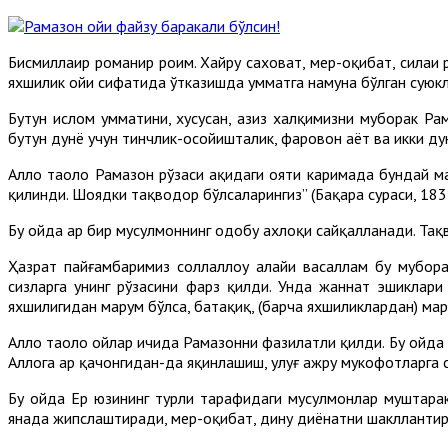
Бисмиллаҳир роҳманир роҳим. Хайру саховат, меҳр-оқибат, сила
яхшилик ойи сифатида ўтказишда умматга намуна бўлган суюкл
Бутун ислом умматини, хусусан, азиз халқимизни муборак Р
бутун дунё учун тинчлик-осойишталик, фаровон ҳаёт ва икки ду
Аллоҳ таоло Рамазон рўзаси ҳақидаги ояти каримада бундай ма
қилинди. Шоядки тақводор бўлсаларингиз” (Бақара сураси, 183-
Бу ойда ҳар бир мусулмоннинг одобу ахлоқи сайқалланади. Тақв
Ҳазрат пайғамбаримиз соллаллоҳу алайҳи васаллам бу мубора
сизларга унинг рўзасини фарз қилди. Унда жаннат эшиклари
яхшилигидан маҳрум бўлса, батаҳқиқ, (барча яхшиликлардан) маҳ
Аллоҳ таоло ойлар ичида Рамазонни фазилатли қилди. Бу ойда Қу
Аллоҳга ҳар қачонгидан-да яқинлашиш, улуғ ажру мукофотларга 
Бу ойда Ер юзининг турли тарафидаги мусулмонлар муштарак
янада жипслаштиради, меҳр-оқибат, дину диёнатни шакллантир