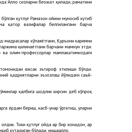
да Аллоҳ сизларни беҳожат қилади, раҳматини
 бўлган қутлуғ Рамазон ойини муносиб кутиб
ча қатор вазифалар белгилангани барча
жид-мадрасалар кўпаяётгани, Қуръони каримни
а таржима қилинаётгани барчани мамнун этди.
р ва олим-профессорлар мамлакатимиздаги
 томонидан юксак эътироф этилиши бўлди.
оний қадриятларни эъзозлаш йўлидаги саъй-
 мўминлар қалбига шодлик кирсин деб кўпроқ
рга ёрдам бериш, касб-ҳунар ўргатиш, уларни
лдик. Токи қутлуғ ойда ҳар бир хонадон, ҳар
иқиб кутадиган бўлади, иншааллоҳ.