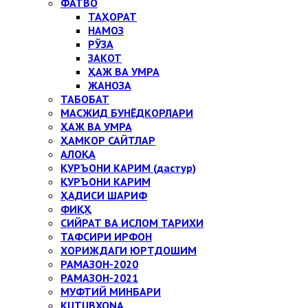
ФАТВО
ТАҲОРАТ
НАМОЗ
РЎЗА
ЗАКОТ
ҲАЖ ВА УМРА
ЖАНОЗА
ТАБОБАТ
МАСЖИД БУНЁДКОРЛАРИ
ҲАЖ ВА УМРА
ҲАМКОР САЙТЛАР
АЛОҚА
ҚУРЪОНИ КАРИМ (дастур)
ҚУРЪОНИ КАРИМ
ҲАДИСИ ШАРИФ
ФИҚҲ
СИЙРАТ ВА ИСЛОМ ТАРИХИ
ТАФСИРИ ИРФОН
ХОРИЖДАГИ ЮРТДОШИМ
РАМАЗОН-2020
РАМАЗОН-2021
МУФТИЙ МИНБАРИ
KUTUBXONA