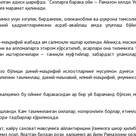
лган ҳадиси шарифда: “Сизларга барака ойи — Рамазон келди. Ун
ея марҳамат қилинади.
имиз учун эзгулик, бирдамлик, олижаноблик ва шукрона тимсоли
ний қадриятларимизни асраб-авайлаш ҳамда улуғлаш бўйи
ий-маърифий жабҳада ҳам салмоқли ишлар қилинди. Айниқса, мас
ани ва алломаларга эҳтиром кўрсатилиб, асарлари она тилимизг
ан иштирокчилари — таниқли муфтийлар, забардаст уламола
зо бўлиши диний-маърифий ислоҳотларнинг мусулмон дунёси
лигини таъминлаш, диний-маънавий, илмий-маърифий, умуминс
халқимиз бу ойнинг баракасидан ҳар бир уй баҳраманд бўлсин,
шланди. Кам таъминланган оилалар, ногиронлиги борлар, етимла
 чора-тадбирлар кўрилмоқда.
, хайру саховат мавсумига айлантиришни ўзимизга шиор қилиб о
з ҳосил, Яратган биздан рози, халқимиз ҳар йили Рамазонни орз