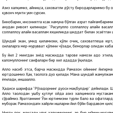
Азиз халқимиз, айниқса, саховатли дўсту биродарларимиз бу 
қувонч муҳити ҳукм сурсин.
Бинобарин, инсониятга ксак намуна бўлган ҳазрат пайғамбарими
анҳудан ривоят қилинади: “Расулуллоҳ соллаллоҳу алайҳи вас
соллаллоҳу алайҳи васаллам яхшиликда шиддат билан эсаётган 
Шундай экан, умид қиламизки, қўли очиқ, саховатпеша юртд
оилаларга меҳр-мурувват қўлини чўзади, беморлар ҳолидан хаб
Бу йил 2 мингдан зиёд масжидда таровеҳ намози адо этил
каломуллоҳнинг саҳифалари бир хил ададда ўқилади.
Аллоҳ насиб этса, барча масжидда Рамазон ойининг йигирма
юртдошимиз Ҳақ таолога дуо қилади. Мана шундай жамулжам и
ёғилади, иншааллоҳ.
Ҳадиси шарифда “Рўзадорнинг дуоси мақбулдир” дейилади. Шун
Аллоҳ таолодан ушбу қутлуғ ойда азиз халқимизга мустаҳка
сўраймиз. Яратганнинг Ўзи юртимизни турли бало ва офатлар
муборак Рамазондаги хайрли ишларни йил бўйи бардавом қилс
Нияти пок, мақсади улуғ халқимизнинг, ҳар бир мўмин-мусу