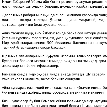
Имом Табароний Убода ибн Сомит розияллоҳу анҳудан ривоят қи
нозил қилади, хатоларни ўчиради, дуоларни ижобат қилади”, д
Давлатимиз раҳбарининг яқинда эълон қилинган қарорида халқ
олиш ва юқори савияда ўтказиш, диний-маърифий, мада
юртдошларимизни беҳад хурсанд қилди.
Аллоҳ таолога шукр, янги Ўзбекистонда барча соҳа қатори дин
ўргатиш курслари фаолияти, ҳаж, умра қилувчилар сони ошаётг
Мир Араб мадрасасининг 500 йиллигига бағишланган анжум
тарихий ўзгаришларни юқори баҳолади.
Юртимиз уламоларининг нуфузли исломий ташкилотларга аъ
Буларнинг барчаси мамлакатимизда виждон ва эътиқод эркин
ҳаракатларнинг ёрқин ифодасидир.
Рамазон ойида меҳр-оқибат янада зиёда бўлади. Шу сабабли 
хайр-саховат қилишга, закот беришга ошиқади.
Айни кунларда ижтимоий ҳимоя соҳасида кенг кўламли ишлар бо
ўқитиш ва ишга жойлаштириш борасида ҳам аниқ ва манзилли
Биз — уламолар бу йил Рамазон ойини юртимизда меҳр-мурувват
бир кишининг қалбига хурсандлик кириб борсин. Шунда муродими