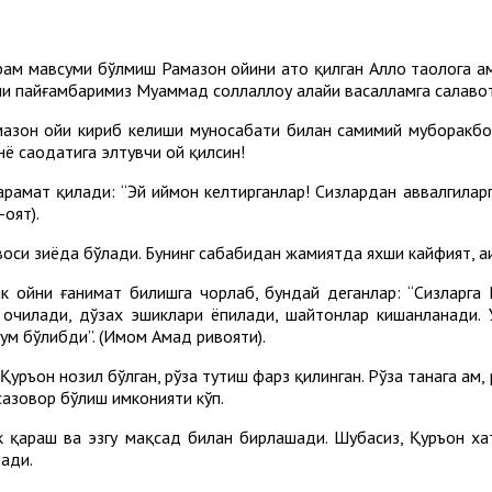
и раҳм мавсуми бўлмиш Рамазон ойини ато қилган Аллоҳ таолога 
и пайғамбаримиз Муҳаммад соллаллоҳу алайҳи васалламга салаво
амазон ойи кириб келиши муносабати билан самимий муборакбо
нё саодатига элтувчи ой қилсин!
рҳамат қилади: “Эй иймон келтирганлар! Сизлардан аввалгиларг
оят).
оси зиёда бўлади. Бунинг сабабидан жамиятда яхши кайфият, аҳи
к ойни ғанимат билишга чорлаб, бундай деганлар: “Сизларга 
 очилади, дўзах эшиклари ёпилади, шайтонлар кишанланади. 
рум бўлибди”. (Имом Аҳмад ривояти).
ръон нозил бўлган, рўза тутиш фарз қилинган. Рўза танага ҳам, 
сазовор бўлиш имконияти кўп.
 қараш ва эзгу мақсад билан бирлашади. Шубҳасиз, Қуръон ха
ади.