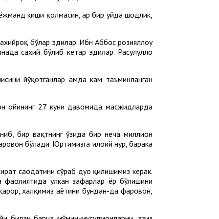
ёжманд киши қолмасин, ҳар бир уйда шодлик,
сахийроқ бўлар эдилар. Ибн Аббос розияллоҳу
янада сахий бўлиб кетар эдилар. Расулуллоҳ
исини йўқотганлар ҳамда кам таъминланган
он ойининг 27 куни давомида масжидларда
аниб, бир вақтнинг ўзида бир неча миллион
овон бўлади. Юртимизга илоҳий нур, барака
хират саодатини сўраб дуо қилишимиз керак.
 ва фаолиятида улкан зафарлар ёр бўлишини
қарор, халқимиз ҳаётини бундан-да фаровон,
ойи билан барча мўмин-мусулмонларни, азиз