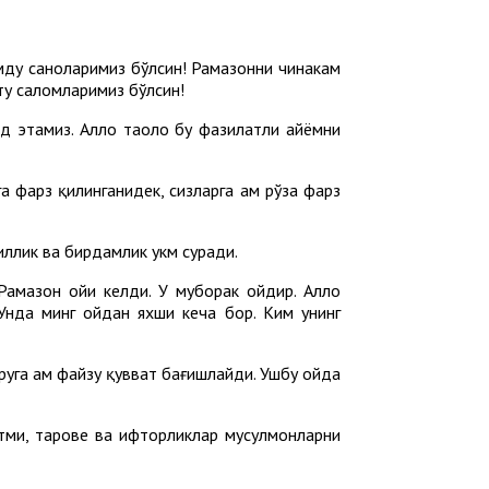
ҳамду саноларимиз бўлсин! Рамазонни чинакам
ту саломларимиз бўлсин!
д этамиз. Аллоҳ таоло бу фазилатли айёмни
а фарз қилинганидек, сизларга ҳам рўза фарз
ллик ва бирдамлик ҳукм суради.
Рамазон ойи келди. У муборак ойдир. Аллоҳ
Унда минг ойдан яхши кеча бор. Ким унинг
руҳга ҳам файзу қувват бағишлайди. Ушбу ойда
тми, таровеҳ ва ифторликлар мусулмонларни