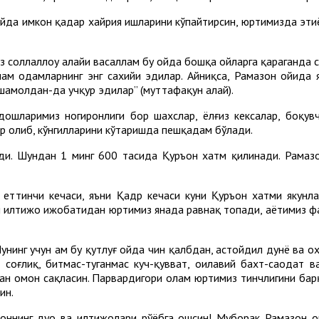
ойда имкон қадар хайрия ишларини кўпайтирсин, юртимизда эҳти
з соллаллоҳу алайҳи васаллам бу ойда бошқа ойларга қараганда 
аллам одамларнинг энг сахийи эдилар. Айниқса, Рамазон ойида 
шамолдан-да учқур эдилар” (муттафақун алайҳ).
ошларимиз ногиронлиги бор шахслар, ёлғиз кексалар, боқувч
ар олиб, кўнгилларини кўтаришда пешқадам бўлади.
ади. Шундан 1 минг 600 тасида Қуръон хатм қилинади. Рамаз
 еттинчи кечаси, яъни Қадр кечаси куни Қуръон хатми якунл
лтижо ижобатидан юртимиз янада равнақ топади, ҳаётимиз фар
инг учун ҳам бу қутлуғ ойда чин қалбдан, астойдил дунё ва о
м соғлиқ, битмас-туганмас куч-қувват, оилавий бахт-саодат
дан омон сақласин. Парвардигори олам юртимиз тинчлигини бар
ин.
лмоннинг дуо ва илтижолари рўёбга ошсин! Муборак Рамазон 