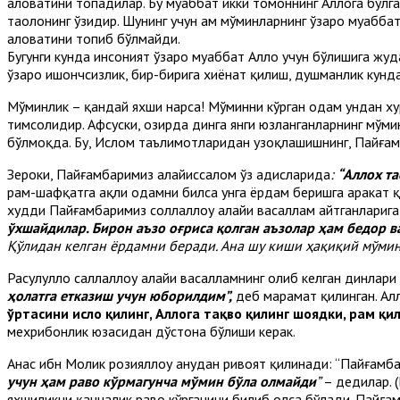
ҳаловатини топадилар. Бу муҳаббат икки томоннинг Аллоҳга бўлг
таолонинг ўзидир. Шунинг учун ҳам мўминларнинг ўзаро муҳаббат
ҳаловатини топиб бўлмайди.
Бугунги кунда инсоният ўзаро муҳаббат Аллоҳ учун бўлишига жуд
ўзаро ишончсизлик, бир-бирига хиёнат қилиш, душманлик кунда
Мўминлик – қандай яхши нарса! Мўминни кўрган одам ундан хур
тимсолидир. Афсуски, ҳозирда динга янги юзланганларнинг мўм
бўлмоқда. Бу, Ислом таълимотларидан узоқлашишнинг, Пайғам
Зероки, Пайғамбаримиз алайҳиссалом ўз ҳадисларида
:
“Аллох т
раҳм-шафқатга ҳақли одамни билса унга ёрдам беришга ҳаракат 
худди Пайғамбаримиз соллаллоҳу алайҳи васаллам айтганлариг
ўхшайдилар. Бирон аъзо оғриса қолган аъзолар ҳам бедор в
Қўлидан келган ёрдамни беради. Ана шу киши ҳақиқий мўмин
Расулуллоҳ саллаллоҳу алайҳи васалламнинг олиб келган динлар
ҳолатга етказиш учун юборилдим”,
деб марҳамат қилинган. Ал
ўртасини ислоҳ қилинг, Аллоҳга тақво қилинг шоядки, раҳм қи
мехрибонлик юзасидан дўстона бўлиши керак.
Анас ибн Молик розияллоҳу анҳудан ривоят қилинади: “Пайғамба
учун ҳам раво кўрмагунча мўмин бўла олмайди
”
– дедилар. 
яхшиликни қанчалик раво кўрганини билиб олса бўлади. Пайғам