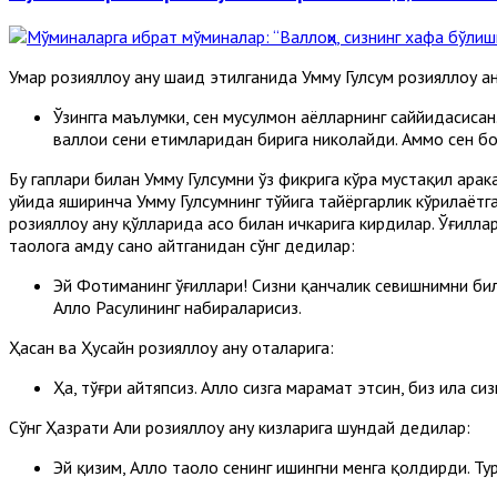
Умар розияллоҳу анҳу шаҳид этилганида Умму Гулсум розияллоҳу а
Ўзингга маълумки, сен мусулмон аёлларнинг саййидасисан.
валлоҳи сени етимларидан бирига никоҳлайди. Аммо сен бо
Бу гаплари билан Умму Гулсумни ўз фикрига кўра мустақил ҳара
уйида яширинча Умму Гулсумнинг тўйига тайёргарлик кўрилаётга
розияллоҳу анҳу қўлларида асо билан ичкарига кирдилар. Ўғилла
таолога ҳамду сано айтганидан сўнг дедилар:
Эй Фотиманинг ўғиллари! Сизни қанчалик севишнимни бил
Аллоҳ Расулининг набираларисиз.
Ҳасан ва Ҳусайн розияллоҳу анҳу оталарига:
Ҳа, тўғри айтяпсиз. Аллоҳ сизга марҳамат этсин, биз ила сиз
Сўнг Ҳазрати Али розияллоҳу анҳу кизларига шундай дедилар:
Эй қизим, Аллоҳ таоло сенинг ишингни менга қолдирди. Ту