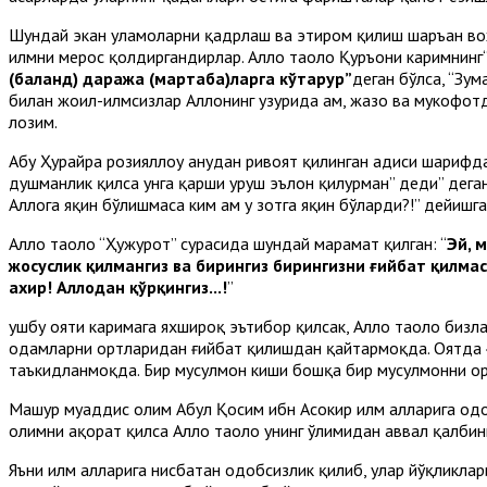
Шундай экан уламоларни қадрлаш ва эҳтиром қилиш шаръан во
илмни мерос қолдиргандирлар. Аллоҳ таоло Қуръони каримнин
(баланд) даража (мартаба)ларга кўтарур”
деган бўлса, “Зума
билан жоҳил-илмсизлар Аллоҳнинг ҳузурида ҳам, жазо ва мукофо
лозим.
Абу Ҳурайра розияллоҳу анҳудан ривоят қилинган ҳадиси шарифда
душманлик қилса унга қарши уруш эълон қилурман” деди” деган
Аллоҳга яқин бўлишмаса ким ҳам у зотга яқин бўларди?!” дейишга
Аллоҳ таоло “Ҳужурот” сурасида шундай марҳамат қилган: “
Эй, 
жосуслик қилмангиз ва бирингиз бирингизни ғийбат қилмас
ахир! Аллоҳдан қўрқингиз...!
”
ушбу ояти каримага яхшироқ эътибор қилсак, Аллоҳ таоло биз
одамларни ортларидан ғийбат қилишдан қайтармоқда. Оятда ғ
таъкидланмоқда. Бир мусулмон киши бошқа бир мусулмонни ор
Машҳур муҳаддис олим Абул Қосим ибн Асокир илм аҳлларига одо
олимни ҳақорат қилса Аллоҳ таоло унинг ўлимидан аввал қалбин
Яъни илм аҳлларига нисбатан одобсизлик қилиб, улар йўқликлар