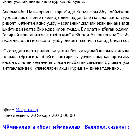
унинг ўзидан аввал қалб кўр қилиб қўяди.
Аллома ибн Нажжорнинг “тарих”ида Қози имом Абу Тоййибдан қ
хуросонлик ёш йигит келиб, олимлардан бир масала ҳақида сўр
ривоят қилинган ҳадис ушбу масаланинг далили эканини айтилди
шифтидан катта бир қора илон тушди. Бу ҳолатни кўрган одамл
“ҳозир айтган гапингдан тавба қил” дейилди. У шошганича “тавб
муҳаддис олим ибн Салоҳ “ушбу ривоят ишончли санад билан со
Юқоридаги келтирилган ва ундан бошқа кўплаб шаръий далиллар
одамлар ўртасида обрўсизлантиришга уруниш шаръан ҳаром амал
инсон қўлидан келганича уларга нисбатан самимий бўлишга, ўза
айтганларидек “Уламоларни яхши кўриш ҳам диёнатдандир”.
Бўлим
Мақолалар
Понедельник, 20 Январь 2020 00:00
Мўминаларга ибрат мўминалар: “Валлоҳи, сизнинг