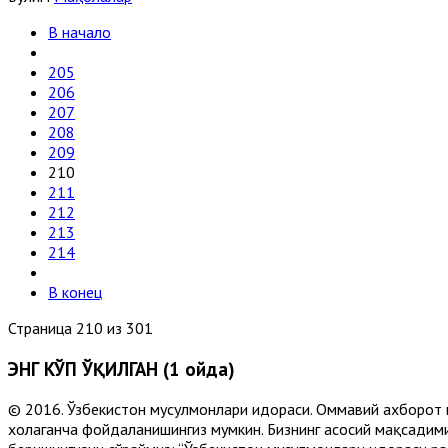
В начало
205
206
207
208
209
210
211
212
213
214
В конец
Страница 210 из 301
ЭНГ КЎП ЎҚИЛГАН (1 ойда)
© 2016. Ўзбекистон мусулмонлари идораси. Оммавий ахборот 
хоҳлаганча фойдаланишингиз мумкин. Бизнинг асосий мақсадими