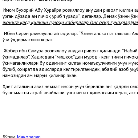
Имом Бухорий Абу Ҳурайра розияллоҳу анҳу дан ривоят қилган ҳад
урган дўзаҳда ҳам пичоқ уриб туради”, деганлар. Демак ўзини ўз
жонига қасд қилиши гуноҳи кабиралар (энг оғир гуноҳлар)да
Ибни Сирин раҳимаҳуллоҳ айтадилар: “Ўзини ҳалокатга ташлаш А
ўзи ўлдирмаслиги керак”.
Жобир ибн Самура розияллоҳу анҳудан ривоят қилинади. “Набий
ўқимадилар”. Ҳадисдаги “мишқос”дан мурод - кенг тиғли пичоқ
ўқимаганликлари бу одамнинг қилган номаъқулчилиги учун муно
бўлиб, охиратда ҳадисларда келтирилганидек, абадий азоб уқу
намозидан ҳам маҳрум қилинар экан.
Ҳаёт аталмиш азиз неъмат инсон учун берилган энг қадрли омо
бу неъматни асраб авайлаши, унга ҳиёнат қилмаслиги керак, акс 
Бўлим
Мақолалар