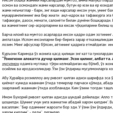
Инсон бошқа жамики нарсалардан мумтоз, ҳамма маҳлуқотлардан
осмон ва осмондаги жами нарсалар, бутун ер юзи ва ер юзидаг
жами неъматлар - бари, энг яхши нарсалар инсон учун, унинг ба
мукаррамлигининг яна бир жиҳати ақл-идрок ва тафаккурга эга 
тафаккури, даҳоси, меҳнати, салоҳиёти билан дунёни бошқарад
ва жамиятнинг сир-асрорларини ва юксак чўққиларини билиш 
Барча илоҳий ва мумтоз асарларда инсон қадри одам зотининг
англатади. Ислом инсонларни бир-бирига зарар етказишликдан 
лозим. Минг афсуслар бўлсин, ҳаётининг қадрига етмайдиган инс
Қуръони Каримда ўз жонига қасд қилиши энг катта гуноҳлардан
“Ўзингизни ҳалокатга дучор қилманг. Эҳсон қилинг, албатта.
мусулмон
одамга мутлақо тўғри келмайдиган иш бўлиб, ўз жон
осийлик ва иродасизликдир. Ўзи ўзи ўлдириш мусулмонларга х
Абу Ҳурайра розияллоҳу анҳу ривоят қилган ҳадиси шарифда эса
қиёмат кунида жаҳаннам ўтида темирлар парчаси қўлида, абад
заҳарланиб жаҳаннам ўтида азобланади. Ким ўзини тоғдан таш
Имом Бухорий ривоят қилган ҳадисда шундай дейилади: Аллоҳ та
шошилди. Шунинг учун унга жаннатни абадий харом қилдим”. Ва
васаллам: “Бир одамнинг жароҳати бор эди. У ўзни ўзи ўлдирди
харом қилдим”, - деди”, деганлар.