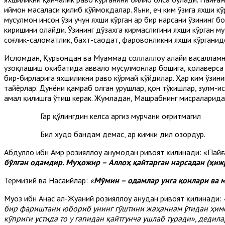
иймон масаласи қилиб қўймоқдалар. Яъни, ҳеч ким ўзига яхши к
мусулмон инсон ўзи учун яхши кўрган ҳар бир нарсани ўзининг 
киришини ҳоҳлайди. Ўзининг дўзахга кирмаслигини яхши кўрган м
соғлик-саломатлик, бахт-саодат, фаровонликни яхши кўрганидек
Исломдан, Қуръондан ва Муҳаммад соллаллоҳу алайҳи васаллам
узоқлашиш оқибатида аввало мусулмонлар бошига, қолаверса б
бир-бирларига яхшиликни раво кўрмай қўйдилар. Ҳар ким ўзини
тайёрлар. Дунёни қамраб олган урушлар, қон тўкишлар, зулм-и
амал қилишга ўтиш керак. Жумладан, Машрабнинг мисралар
Гар қўлингдин келса ҳаргиз мурчани оғритмагил
Бил худо бандам демас, ҳар кимки дил озордур.
Абдуллоҳ ибн Амр розияллоҳу анҳумодан ривоят қилинади: «Пайғ
бўлган одамдир. Муҳожир – Аллоҳ қайтарган нарсадан (ҳиж
Термизий ва Насаийлар:
«
Мўмин – одамлар унга қонлари ва
Муоз ибн Анас ал-Жуҳаний розияллоҳу анҳудан ривоят қилинади:
бир фариштани юбориб унинг гўштини жаҳаннам ўтидан ҳимо
кўприги устида то у гапидан қайтгунча ушлаб туради», дедила