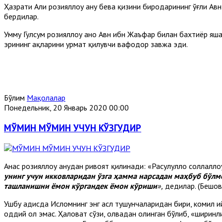
Ҳазрати Али розияллоҳу анҳу бева қизини биродарининг ўғли Авн
бердилар.
Умму Гулсум розияллоҳу анҳо Авн ибн Жаъфар билан бахтиёр яш
эрининг ҳақларини ҳурмат қилувчи вафодор завжа эди.
Бўлим
Мақолалар
Понедельник, 20 Январь 2020 00:00
МЎМИН МЎМИН УЧУН КЎЗГУДИР
Анас розияллоҳу анҳудан ривоят қилинади: «Расулуллоҳ соллаллоҳ
унинг учун икковларидан ўзга ҳамма нарсадан маҳбуб бўлм
ташланишни ёмон кўргандек ёмон кўриши
»,
дедилар. (Бешов
Ушбу ҳадисда Исломнинг энг асл тушунчаларидан бири, комил и
оддий ҳол эмас. Ҳаловат сўзи, ҳолвадан олинган бўлиб, «ширин