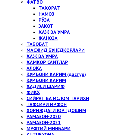
ФАТВО
ТАҲОРАТ
НАМОЗ
РЎЗА
ЗАКОТ
ҲАЖ ВА УМРА
ЖАНОЗА
ТАБОБАТ
МАСЖИД БУНЁДКОРЛАРИ
ҲАЖ ВА УМРА
ҲАМКОР САЙТЛАР
АЛОҚА
ҚУРЪОНИ КАРИМ (дастур)
ҚУРЪОНИ КАРИМ
ҲАДИСИ ШАРИФ
ФИҚҲ
СИЙРАТ ВА ИСЛОМ ТАРИХИ
ТАФСИРИ ИРФОН
ХОРИЖДАГИ ЮРТДОШИМ
РАМАЗОН-2020
РАМАЗОН-2021
МУФТИЙ МИНБАРИ
KUTUBXONA