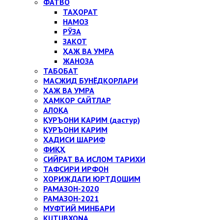
ФАТВО
ТАҲОРАТ
НАМОЗ
РЎЗА
ЗАКОТ
ҲАЖ ВА УМРА
ЖАНОЗА
ТАБОБАТ
МАСЖИД БУНЁДКОРЛАРИ
ҲАЖ ВА УМРА
ҲАМКОР САЙТЛАР
АЛОҚА
ҚУРЪОНИ КАРИМ (дастур)
ҚУРЪОНИ КАРИМ
ҲАДИСИ ШАРИФ
ФИҚҲ
СИЙРАТ ВА ИСЛОМ ТАРИХИ
ТАФСИРИ ИРФОН
ХОРИЖДАГИ ЮРТДОШИМ
РАМАЗОН-2020
РАМАЗОН-2021
МУФТИЙ МИНБАРИ
KUTUBXONA