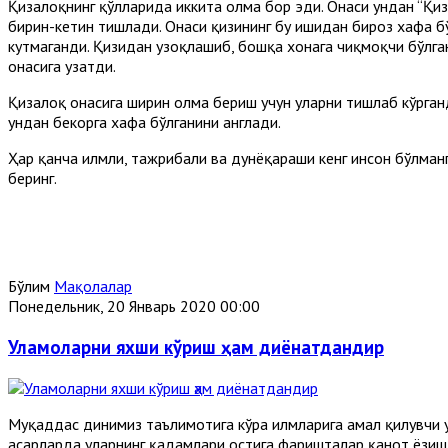
Қизалоқнинг қўлларида иккита олма бор эди. Онаси ундан “Қиз
бирин-кетин тишлади. Онаси қизининг бу ишидан бироз хафа бў
кутмаганди. Қизидан узоқлашиб, бошқа хонага чиқмоқчи бўлга
онасига узатди.
Қизалоқ онасига ширин олма бериш учун уларни тишлаб кўрганд
ундан бекорга хафа бўлганини англади.
Ҳар қанча илмли, тажрибали ва дунёқараши кенг инсон бўлман
беринг.
Бўлим
Мақолалар
Понедельник, 20 Январь 2020 00:00
Уламоларни яхши кўриш ҳам диёнатдандир
Муқаддас динимиз таълимотига кўра илмларига амал қилувчи ула
асарларда уларнинг қадамлари остига фаришталар қанот ёзишл