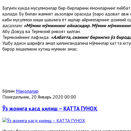
Бугунги кунда мусулмонлар бир-бирларини ёмонларнинг ғийбат 
қолади. Бу билан жамият аъзолари орасида ўзаро адоват авж 
каби мусулмон киши шаънига ёт ишлар айримларнинг доимий од
васаллам:
«Мўмин мўминнинг ойнасидир. Мўмин мўминнинг б
Абу Довуд ва Термизий ривоят қилган.
Термизийнинг лафзида:
«Албатта, сизнинг бирингиз ўз бирод
Ушбу ҳадиси шарифга амал қилингандагина мўминлар катта ютуқ
бирор яхшиликни кутиш мумкин эмас.
Бўлим
Мақолалар
Понедельник, 20 Январь 2020 00:00
Ўз жонига қасд қилиш – КАТТА ГУНОҲ