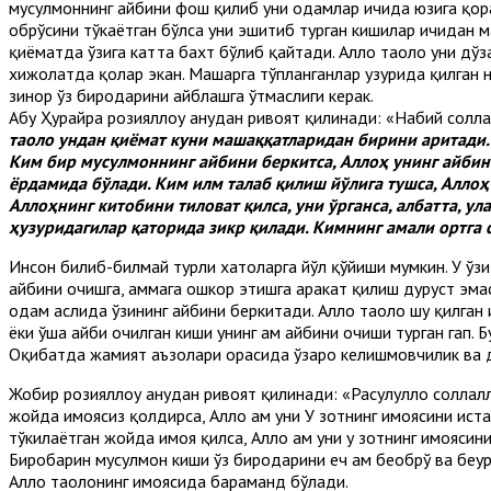
мусулмоннинг айбини фош қилиб уни одамлар ичида юзига қор
обрўсини тўкаётган бўлса уни эшитиб турган кишилар ичидан ма
қиёматда ўзига катта бахт бўлиб қайтади. Аллоҳ таоло уни дў
хижолатда қолар экан. Маҳшарга тўпланганлар ҳузурида қилган
зинҳор ўз биродарини айблашга ўтмаслиги керак.
Абу Ҳурайра розияллоҳу анҳудан ривоят қилинади: «Набий солла
таоло ундан қиёмат куни машаққатларидан бирини аритади.
Ким бир мусулмоннинг айбини беркитса, Аллоҳ унинг айбин
ёрдамида бўлади. Ким илм талаб қилиш йўлига тушса, Алло
Аллоҳнинг китобини тиловат қилса, уни ўрганса, албатта, у
ҳузуридагилар қаторида зикр қилади. Кимнинг амали ортга с
Инсон билиб-билмай турли хатоларга йўл қўйиши мумкин. У ўзи
айбини очишга, ҳаммага ошкор этишга ҳаракат қилиш дуруст эма
одам аслида ўзининг айбини беркитади. Аллоҳ таоло шу қилган
ёки ўша айби очилган киши унинг ҳам айбини очиши турган гап. 
Оқибатда жамият аъзолари орасида ўзаро келишмовчилик ва ду
Жобир розияллоҳу анҳудан ривоят қилинади: «Расулуллоҳ соллал
жойда ҳимоясиз қолдирса, Аллоҳ ҳам уни У зотнинг ҳимоясини и
тўкилаётган жойда ҳимоя қилса, Аллоҳ ҳам уни у зотнинг ҳимояс
Биробарин мусулмон киши ўз биродарини ҳеч ҳам беобрў ва беҳу
Аллоҳ таолонинг ҳимоясида баҳраманд бўлади.