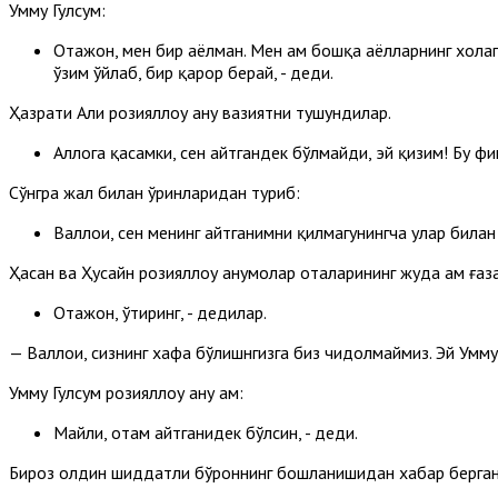
Умму Гулсум:
Отажон, мен бир аёлман. Мен ҳам бошқа аёлларнинг хоҳлаг
ўзим ўйлаб, бир қарор берай, - деди.
Ҳазрати Али розияллоҳу анҳу вазиятни тушундилар.
Аллоҳга қасамки, сен айтгандек бўлмайди, эй қизим! Бу ф
Сўнгра жаҳл билан ўринларидан туриб:
Валлоҳи, сен менинг айтганимни қилмагунингча улар билан
Ҳасан ва Ҳусайн розияллоҳу анҳумолар оталарининг жуда ҳам ға
Отажон, ўтиринг, - дедилар.
— Валлоҳи, сизнинг хафа бўлишнгизга биз чидолмаймиз. Эй Умму
Умму Гулсум розияллоҳу анҳу ҳам:
Майли, отам айтганидек бўлсин, - деди.
Бироз олдин шиддатли бўроннинг бошланишидан хабар берган қо