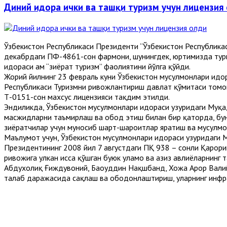
Диний идора ички ва ташқи туризм учун лицензия
Ўзбекистон Республикаси Президенти “Ўзбекистон Республика
декабрдаги ПФ-4861-сон фармони, шунингдек, юртимизда туриз
идораси ҳам “зиёрат туризм” фаолиятини йўлга қўйди.
Жорий йилнинг 23 февраль куни Ўзбекистон мусулмонлари идо
Республикаси Туризмни ривожлантириш давлат қўмитаси томон
Т-0151-сон махсус лицензияси тақдим этилди.
Эндиликда, Ўзбекистон мусулмонлари идораси ҳузуридаги Муқ
масжидларни таъмирлаш ва обод этиш билан бир қаторда, бун
зиёратчилар учун муносиб шарт-шароитлар яратиш ва мусулмон
Маълумот учун, Ўзбекистон мусулмонлари идораси ҳузуридаг
Президентининг 2008 йил 7 августдаги ПҚ 938 – сонли Қарор
ривожига улкан ҳисса қўшган буюк уламо ва азиз авлиёларнин
Абдухолиқ Ғиждувоний, Баҳоуддин Нақшбанд, Хожа Аҳрор Валий
талаб даражасида сақлаш ва ободонлаштириш, уларнинг инф