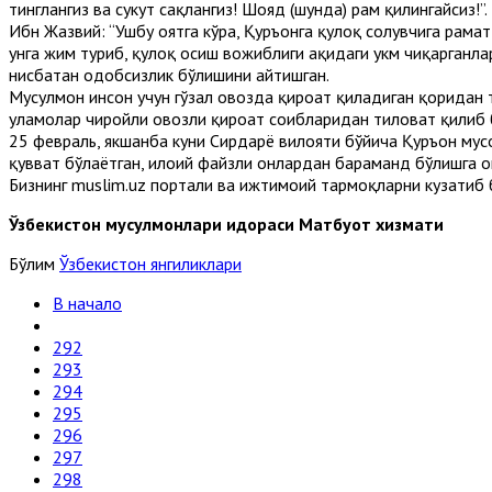
тинглангиз ва сукут сақлангиз! Шояд (шунда) раҳм қилингайсиз!”.
Ибн Жазвий: “Ушбу оятга кўра, Қуръонга қулоқ солувчига раҳма
унга жим туриб, қулоқ осиш вожиблиги ҳақидаги ҳукм чиқарган
нисбатан одобсизлик бўлишини айтишган.
Мусулмон инсон учун гўзал овозда қироат қиладиган қоридан т
уламолар чиройли овозли қироат соҳибларидан тиловат қилиб 
25 февраль, якшанба куни Сирдарё вилояти бўйича Қуръон мус
қувват бўлаётган, илоҳий файзли онлардан баҳраманд бўлишга о
Бизнинг muslim.uz портали ва ижтимоий тармоқларни кузатиб 
Ўзбекистон мусулмонлари идораси Матбуот хизмати
Бўлим
Ўзбекистон янгиликлари
В начало
292
293
294
295
296
297
298