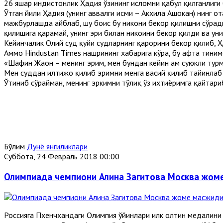
26 яшар ҳиндистонлик Ҳадия ўзининг исломни қабул қилганлиги 
Ўтган йили Ҳадия (унинг аввалги исми – Акхила Ашокан) нинг о
мажбурлашда айблаб, шу боис бу никоҳни бекор қилишни сўрад
қилишига қарамай, унинг эри билан никоҳини бекор қилди ва ун
Кейинчалик Олий суд қуйи судларнинг қарорини бекор қилиб, Ҳ
Аммо Hindustan Times нашрининг хабарига кўра, бу ҳафта тини
«Шафин Жаҳон – менинг эрим, мен бундан кейин ҳам суюкли тур
Мен суддан илтижо қилиб эримни менга васий қилиб тайинлаб б
Ўтиниб сўрайман, менинг эркимни тўлиқ ўз ихтиёримга қайтариб
Бўлим
Дунё янгиликлари
Суббота, 24 Февраль 2018 00:00
Олимпиада чемпиони Алина Загитова Москва жоме
Россияга Пхенчхандаги Олимпия ўйинлари илк олтин медалини 