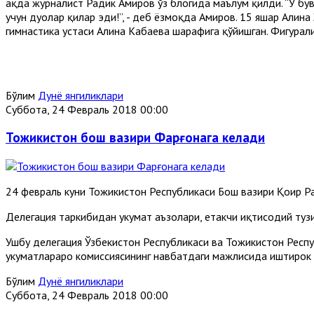
ҳақда журналист Радик Амиров ўз блогида маълум қилди. “У б
учун дуолар қилар эди!”, - деб ёзмоқда Амиров. 15 яшар Алин
гимнастика устаси Алина Кабаева шарафига қўйишган. Фигурали
Бўлим
Дунё янгиликлари
Суббота, 24 Февраль 2018 00:00
Тожикистон бош вазири Фарғонага келади
24 февраль куни Тожикистон Республикаси Бош вазири Қоҳир Р
Делегация таркибидан ҳукумат аъзолари, етакчи иқтисодий туз
Ушбу делегация Ўзбекистон Республикаси ва Тожикистон Респ
ҳукуматлараро комиссиясининг навбатдаги мажлисида иштирок 
Бўлим
Дунё янгиликлари
Суббота, 24 Февраль 2018 00:00