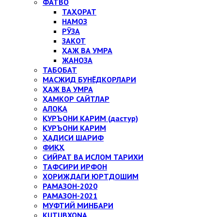
ФАТВО
ТАҲОРАТ
НАМОЗ
РЎЗА
ЗАКОТ
ҲАЖ ВА УМРА
ЖАНОЗА
ТАБОБАТ
МАСЖИД БУНЁДКОРЛАРИ
ҲАЖ ВА УМРА
ҲАМКОР САЙТЛАР
АЛОҚА
ҚУРЪОНИ КАРИМ (дастур)
ҚУРЪОНИ КАРИМ
ҲАДИСИ ШАРИФ
ФИҚҲ
СИЙРАТ ВА ИСЛОМ ТАРИХИ
ТАФСИРИ ИРФОН
ХОРИЖДАГИ ЮРТДОШИМ
РАМАЗОН-2020
РАМАЗОН-2021
МУФТИЙ МИНБАРИ
KUTUBXONA