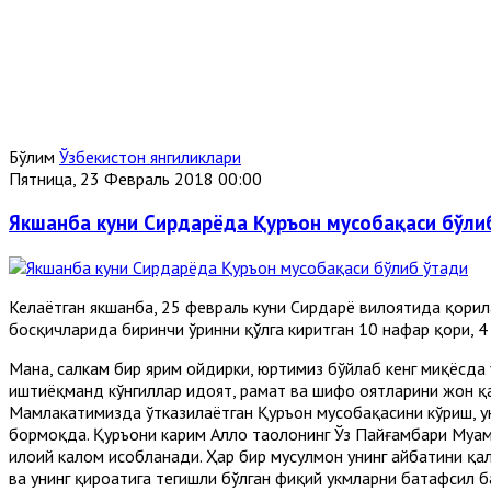
Бўлим
Ўзбекистон янгиликлари
Пятница, 23 Февраль 2018 00:00
Якшанба куни Сирдарёда Қуръон мусобақаси бўли
Келаётган якшанба, 25 февраль куни Сирдарё вилоятида қорил
босқичларида биринчи ўринни қўлга киритган 10 нафар қори, 4
Мана, салкам бир ярим ойдирки, юртимиз бўйлаб кенг миқёсда 
иштиёқманд кўнгиллар ҳидоят, раҳмат ва шифо оятларини жон 
Мамлакатимизда ўтказилаётган Қуръон мусобақасини кўриш, у
бормоқда. Қуръони карим Аллоҳ таолонинг Ўз Пайғамбари Муҳам
илоҳий калом ҳисобланади. Ҳар бир мусулмон унинг ҳайбатини қа
ва унинг қироатига тегишли бўлган фиқҳий ҳукмларни батафсил 