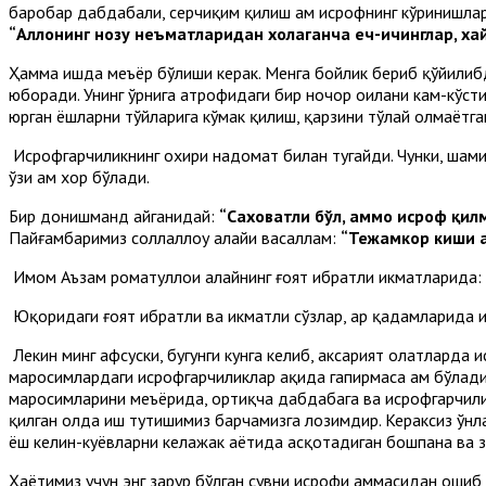
баробар дабдабали, серчиқим қилиш ҳам исрофнинг кўринишлар
“Аллоҳнинг нозу неъматларидан хоҳлаганча еч-ичинглар, ха
Ҳамма ишда меъёр бўлиши керак. Менга бойлик бериб қўйилибди
юборади. Унинг ўрнига атрофидаги бир ночор оилани кам-кўсти
юрган ёшларни тўйларига кўмак қилиш, қарзини тўлай олмаётг
Исрофгарчиликнинг охири надомат билан тугайди. Чунки, шами
ўзи ҳам хор бўлади.
Бир донишманд айганидай:
“Саховатли бўл, аммо исроф қилм
Пайғамбаримиз соллаллоҳу алайҳи васаллам:
“Тежамкор киши 
Имом Аъзам роҳматуллоҳи алайҳнинг ғоят ибратли ҳикматларида:
Юқоридаги ғоят ибратли ва ҳикматли сўзлар, ҳар қадамларида 
Лекин минг афсуски, бугунги кунга келиб, аксарият ҳолатларда
маросимлардаги исрофгарчиликлар ҳақида гапирмаса ҳам бўлади
маросимларини меъёрида, ортиқча дабдабага ва исрофгарчилик
қилган ҳолда иш тутишимиз барчамизга лозимдир. Кераксиз ўнл
ёш келин-куёвларни келажак ҳаётида асқотадиган бошпана ва 
Ҳаётимиз учун энг зарур бўлган сувни исрофи ҳаммасидан ошиб 