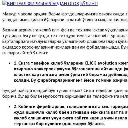
Мазкур мақола орқали барча юртдошларимизга ҳозирги кунда т
улардан ҳимоя қилиш йўлларини эслатиб ўтишни мақсад қилдик
Бизнинг асримизга келиб илм-фан ва техника юксак чўққиларн
тутдилар. Бугунги кунда тез-тез қулоғимизга чалиниб турадига
карталардаги маълумотларни ўзлаштириб олиш ҳолатлари кўпай
акциядор корхоналарнинг номларидан ҳам фойдаланишади. Бун
сизларга айтиб ўтамиз:
1.
Сизга телефон қилиб ўзларини CLICK evolution ко
ҳозиргина хаккерлик ҳужуми бўлганлигини айтишади (
пластик картангизга ҳимоя ўрнатиб берамиз дейишад
қолади. Бу фирибгарларнинг энг ёмон томони ҳозирч
Бундай пайтда қандай йўл тутиш керак? Сизга телефон қилишд
борича булар билан мулоқотга киришманг ва телефонгизга келга
2.
Кейинги фирибгарлик, телефонингизга смс тариқас
жуда ишончли қилиб баён этишади ёки сизга катта а
юклаб олишингиз учун сизга сайтга кириш учун ҳавола
терсангиз бор пулингиздан маҳрум бўласиз.