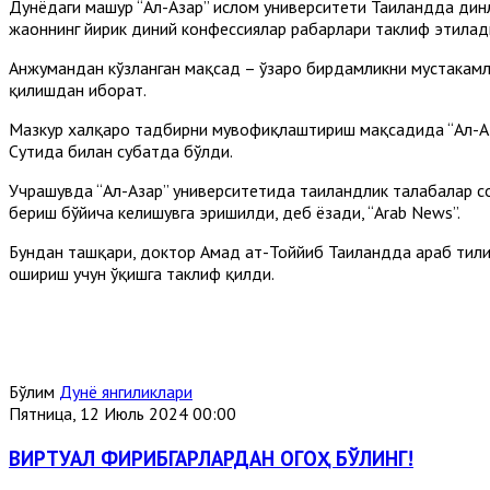
Дунёдаги машҳур “Ал-Азҳар” ислом университети Таиландда ди
жаҳоннинг йирик диний конфессиялар раҳбарлари таклиф этилад
Анжумандан кўзланган мақсад – ўзаро бирдамликни мустаҳкамл
қилишдан иборат.
Мазкур халқаро тадбирни мувофиқлаштириш мақсадида “Ал-Азҳ
Сутҳида билан суҳбатда бўлди.
Учрашувда “Ал-Азҳар” университетида таиландлик талабалар с
бериш бўйича келишувга эришилди, деб ёзади, “Arab News”.
Бундан ташқари, доктор Аҳмад ат-Тоййиб Таиландда араб тили
ошириш учун ўқишга таклиф қилди.
Бўлим
Дунё янгиликлари
Пятница, 12 Июль 2024 00:00
ВИРТУАЛ ФИРИБГАРЛАРДАН ОГОҲ БЎЛИНГ!