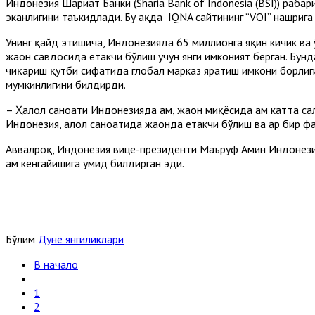
Индонезия Шариат Банки (Sharia Bank of Indonesia (BSI)) раҳба
эканлигини таъкидлади. Бу ҳақда IQNA сайтининг “VOI” нашрига
Унинг қайд этишича, Индонезияда 65 миллионга яқин кичик ва 
жаҳон савдосида етакчи бўлиш учун янги имконият берган. Бунд
чиқариш қутби сифатида глобал марказ яратиш имкони борлигин
мумкинлигини билдирди.
– Ҳалол саноати Индонезияда ҳам, жаҳон миқёсида ҳам катта сал
Индонезия, ҳалол саноатида жаҳонда етакчи бўлиш ва ҳар бир ф
Aввалроқ, Индонезия вице-президенти Маъруф Aмин Индонези
ҳам кенгайишига умид билдирган эди.
Бўлим
Дунё янгиликлари
В начало
1
2