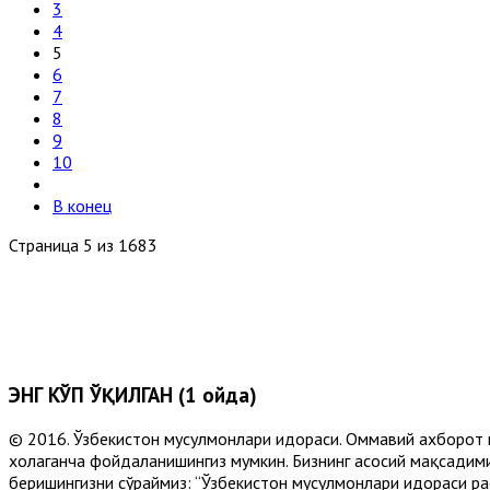
3
4
5
6
7
8
9
10
В конец
Страница 5 из 1683
ЭНГ КЎП ЎҚИЛГАН (1 ойда)
© 2016. Ўзбекистон мусулмонлари идораси. Оммавий ахборот 
хоҳлаганча фойдаланишингиз мумкин. Бизнинг асосий мақсадими
беришингизни сўраймиз: “Ўзбекистон мусулмонлари идораси рас