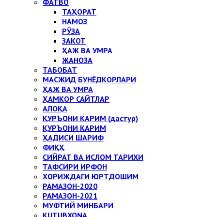
ФАТВО
ТАҲОРАТ
НАМОЗ
РЎЗА
ЗАКОТ
ҲАЖ ВА УМРА
ЖАНОЗА
ТАБОБАТ
МАСЖИД БУНЁДКОРЛАРИ
ҲАЖ ВА УМРА
ҲАМКОР САЙТЛАР
АЛОҚА
ҚУРЪОНИ КАРИМ (дастур)
ҚУРЪОНИ КАРИМ
ҲАДИСИ ШАРИФ
ФИҚҲ
СИЙРАТ ВА ИСЛОМ ТАРИХИ
ТАФСИРИ ИРФОН
ХОРИЖДАГИ ЮРТДОШИМ
РАМАЗОН-2020
РАМАЗОН-2021
МУФТИЙ МИНБАРИ
KUTUBXONA