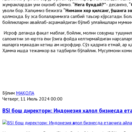
жумраклардан уни оқизиб қўямиз.
“Нега бундай?”
- десангиз,
“
уволи бор. Халқимиз бежизга
“Нимани хор қилсанг, ўшанга з
қолмоқда. Бу эса болаларимизга салбий таъсир кўрсатади. Бо
бойликларни авайлаб-асрамайдиган бўлиб улғайишлари мумкин
Исроф деганда фақат маблағ, бойлик, молни совуриш тушунил
салоҳиятни эл-юртга ёки ўзига фойда келтирмайдиган нарсалар
ишларга муккадан кетиш ҳам исрофдир. Сўз қадрига етмай, ҳар қа
Ҳамма ишда тежамкор ва тадбирли бўлайлик. Мусулмони комил
Бўлим
МАҚОЛА
Четверг, 11 Июль 2024 00:00
BSI бош директори: Индонезия ҳалол бизнесда ет