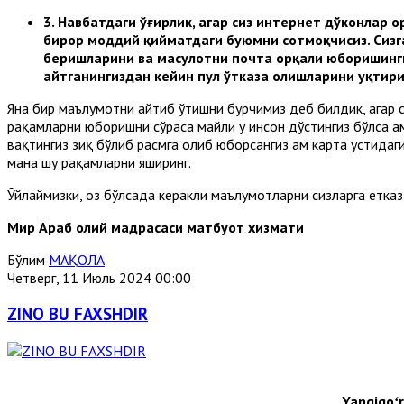
3.
Навбатдаги ўғирлик, агар сиз интернет дўконлар о
бирор моддий қийматдаги буюмни сотмоқчисиз. Сизг
беришларини ва маҳсулотни почта орқали юборишинги
айтганингиздан кейин пул ўтказа олишларини уқтири
Яна бир маълумотни айтиб ўтишни бурчимиз деб билдик, агар с
рақамларни юборишни сўраса майли у инсон дўстингиз бўлса ҳа
вақтингиз зиқ бўлиб расмга олиб юборсангиз ҳам карта устида
мана шу рақамларни яширинг.
Ўйлаймизки, оз бўлсада керакли маълумотларни сизларга етказ
Мир Араб олий мадрасаси матбуот хизмати
Бўлим
МАҚОЛА
Четверг, 11 Июль 2024 00:00
ZINO BU FAXSHDIR
Yangiqoʻr