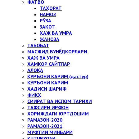
ФАТВО
ТАҲОРАТ
НАМОЗ
РЎЗА
ЗАКОТ
ҲАЖ ВА УМРА
ЖАНОЗА
ТАБОБАТ
МАСЖИД БУНЁДКОРЛАРИ
ҲАЖ ВА УМРА
ҲАМКОР САЙТЛАР
АЛОҚА
ҚУРЪОНИ КАРИМ (дастур)
ҚУРЪОНИ КАРИМ
ҲАДИСИ ШАРИФ
ФИҚҲ
СИЙРАТ ВА ИСЛОМ ТАРИХИ
ТАФСИРИ ИРФОН
ХОРИЖДАГИ ЮРТДОШИМ
РАМАЗОН-2020
РАМАЗОН-2021
МУФТИЙ МИНБАРИ
KUTUBXONA