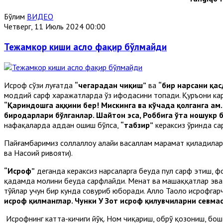
Бўлим
ВИДЕО
Четверг, 11 Июль 2024 00:00
Тежамкор киши асло фақир бўлмайди
Исроф сўзи луғатда
“чегарадан чиқиш”
ва
“бир нарсани қа
моддий сарф харажатларда ўз ифодасини топади. Қуръони к
“Қариндошга ҳаққини бер! Мискинга ва кўчада қолганга ҳам.
биродарлари бўлганлар. Шайтон эса, Роббига ўта ношукр 
нафақаларда ҳаддан ошиш бўлса,
“табзир”
кераксиз ўринда с
Пайғамбаримиз соллаллоҳу алайҳи васаллам марҳамат қиладила
ва Насоий ривояти).
“Исроф”
деганда кераксиз нарсаларга беҳуда пул сарф этиш, 
қадамда молини беҳуда сарфлайди. Меҳнат ва машаққатлар эв
тўйлар учун бир кунда совуриб юборади. Аллоҳ Таоло исрофгар
исроф қилманглар. Чунки У Зот исроф қилувчиларни севмас
Исрофнинг катта-кичиги йўқ. Ном чиқариш, обрў қозониш, бо