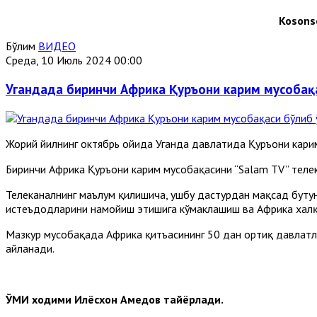
Kosonso
Бўлим
ВИДЕО
Среда, 10 Июль 2024 00:00
Угандада биринчи Aфрика Қуръони карим мусобақ
Жорий йилнинг октябрь ойида Уганда давлатида Қуръони кари
Биринчи Aфрика Қуръони карим мусобақасини “Salam TV” телека
Телеканалнинг маълум қилишича, ушбу дастурдан мақсад буту
истеъдодларини намойиш этишига кўмаклашиш ва Африка халқл
Мазкур мусобақада Aфрика қитъасининг 50 дан ортиқ давлатл
айланади.
ЎМИ ходими Илёсхон Аҳмедов тайёрлади.