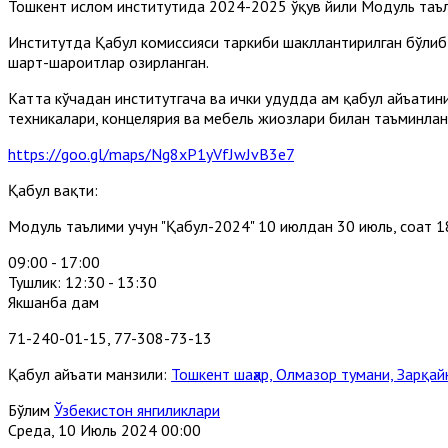
Тошкент ислом институтида 2024-2025 ўқув йили Модуль таъ
Институтда Қабул комиссияси таркиби шакллантирилган бўлиб
шарт-шароитлар ҳозирланган.
Катта кўчадан институтгача ва ички ҳудудда ҳам қабул ҳайъати
техникалари, концелярия ва мебель жиҳозлари билан таъминлан
https://goo.gl/maps/Ng8xP1yVfJwJvB3e7
Қабул вақти:
Модуль таълими учун "Қабул-2024" 10 июлдан 30 июль, соат 1
09:00 - 17:00
Тушлик: 12:30 - 13:30
Якшанба дам
71-240-01-15, 77-308-73-13
Қабул ҳайъати манзили:
Тошкент шаҳар, Олмазор тумани, Зарқайн
Бўлим
Ўзбекистон янгиликлари
Среда, 10 Июль 2024 00:00