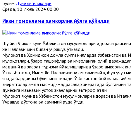
Бўлим
Дунё янгиликлари
Среда, 10 Июль 2024 00:00
Икки томонлама ҳамкорлик йўлга қўйилди
Шу йил 9 июль куни Ўзбекистон мусулмонлари идораси раиси
Яҳё Паллавичини билан учрашув ўтказди.
Мулоқотда Ҳомиджон домла сўнгги йилларда Ўзбекистон ва Ита
мулоқотлари, ўзаро ташрифлар ва имзоланган олий даражадаги
маданий ва зиёрат туризми йўналишларида ўзаро ҳамкорлик қили
Ўз навбатида, Имом Яҳё Паллавичини ҳам самимий қабул учун м
янада бардавом бўлишини тилади. Ўзбекистон бой маънавий мер
зиёратгоҳлар ҳамда масжид-мадрасалар зиёратида бўлганини 
дунёсига маънавий устоз эканларини эътироф этди.
Мулоқот якунида Ўзбекистон мусулмонлари идораси ва Итали
Учрашув дўстона ва самимий руҳда ўтди.