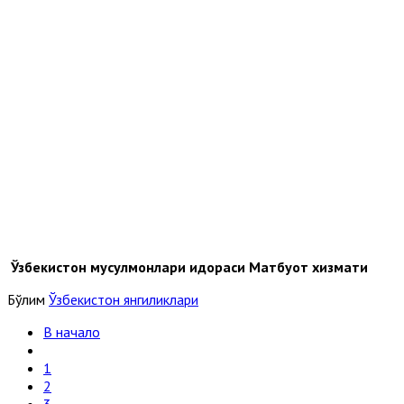
Ўзбекистон мусулмонлари идораси Матбуот хизмати
Бўлим
Ўзбекистон янгиликлари
В начало
1
2