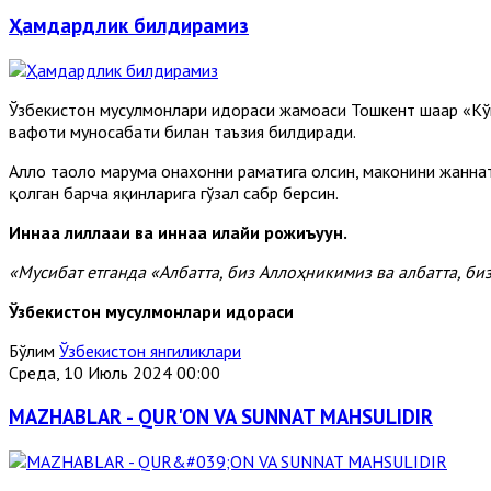
Ҳамдардлик билдирамиз
Ўзбекистон мусулмонлари идораси жамоаси Тошкент шаҳар «К
вафоти муносабати билан таъзия билдиради.
Аллоҳ таоло марҳума онахонни раҳматига олсин, маконини жанна
қолган барча яқинларига гўзал сабр берсин.
Иннаа лиллааҳи ва иннаа илайҳи рожиъуун.
«Мусибат етганда «Албатта, биз Аллоҳникимиз ва албатта, би
Ўзбекистон мусулмонлари идораси
Бўлим
Ўзбекистон янгиликлари
Среда, 10 Июль 2024 00:00
MAZHABLAR - QUR'ON VA SUNNAT MAHSULIDIR