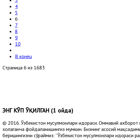
3
4
5
6
7
8
9
10
В конец
Страница 6 из 1683
ЭНГ КЎП ЎҚИЛГАН (1 ойда)
© 2016. Ўзбекистон мусулмонлари идораси. Оммавий ахборот 
хоҳлаганча фойдаланишингиз мумкин. Бизнинг асосий мақсадими
беришингизни сўраймиз: “Ўзбекистон мусулмонлари идораси рас