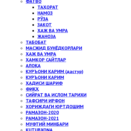
ФАТВО
ТАҲОРАТ
НАМОЗ
РЎЗА
ЗАКОТ
ҲАЖ ВА УМРА
ЖАНОЗА
ТАБОБАТ
МАСЖИД БУНЁДКОРЛАРИ
ҲАЖ ВА УМРА
ҲАМКОР САЙТЛАР
АЛОҚА
ҚУРЪОНИ КАРИМ (дастур)
ҚУРЪОНИ КАРИМ
ҲАДИСИ ШАРИФ
ФИҚҲ
СИЙРАТ ВА ИСЛОМ ТАРИХИ
ТАФСИРИ ИРФОН
ХОРИЖДАГИ ЮРТДОШИМ
РАМАЗОН-2020
РАМАЗОН-2021
МУФТИЙ МИНБАРИ
KUTUBXONA