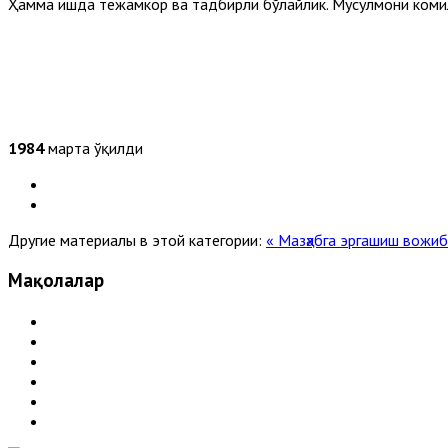
Ҳамма ишда тежамкор ва тадбирли бўлайлик. Мусулмони комил
1984
марта ўқилди
Другие материалы в этой категории:
« Мазҳабга эргашиш вожи
Мақолалар