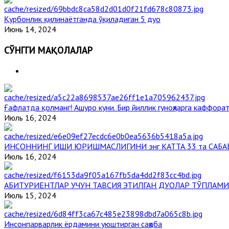
Қурбонлик қилинаётганда ўқиладиган 5 дуо
Июнь 14, 2024
СЎНГГИ МАҚОЛАЛАР
Ғафлатда қолманг! Ашуро куни. Бир йиллик гуноҳларга каффорат
Июль 16, 2024
ИНСОННИНГ ИШИ ЮРИШМАСЛИГИНИ энг КАТТА 33 та САБА
Июль 16, 2024
АБИТУРИЕНТЛАР УЧУН ТАВСИЯ ЭТИЛГАН ДУОЛАР ТЎПЛАМИ
Июль 15, 2024
Инсонпарварлик ёрдамини уюштирган саҳоба