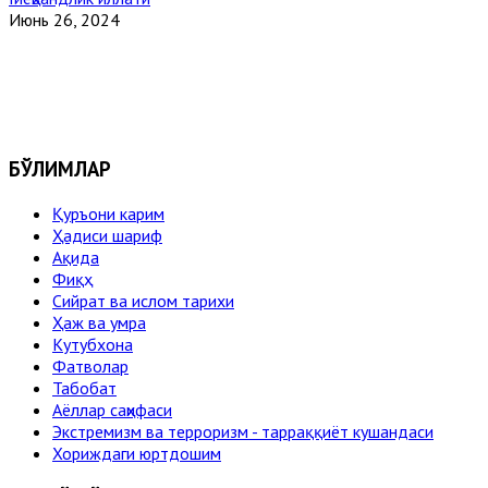
Июнь 26, 2024
БЎЛИМЛАР
Қуръони карим
Ҳадиси шариф
Ақида
Фиқҳ
Сийрат ва ислом тарихи
Ҳаж ва умра
Кутубхона
Фатволар
Табобат
Аёллар саҳифаси
Экстремизм ва терроризм - тарраққиёт кушандаси
Хориждаги юртдошим