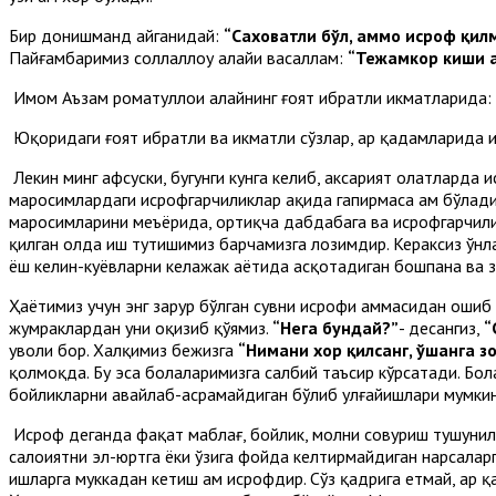
Бир донишманд айганидай:
“Саховатли бўл, аммо исроф қилм
Пайғамбаримиз соллаллоҳу алайҳи васаллам:
“Тежамкор киши 
Имом Аъзам роҳматуллоҳи алайҳнинг ғоят ибратли ҳикматларида:
Юқоридаги ғоят ибратли ва ҳикматли сўзлар, ҳар қадамларида 
Лекин минг афсуски, бугунги кунга келиб, аксарият ҳолатларда
маросимлардаги исрофгарчиликлар ҳақида гапирмаса ҳам бўлади
маросимларини меъёрида, ортиқча дабдабага ва исрофгарчилик
қилган ҳолда иш тутишимиз барчамизга лозимдир. Кераксиз ўнл
ёш келин-куёвларни келажак ҳаётида асқотадиган бошпана ва 
Ҳаётимиз учун энг зарур бўлган сувни исрофи ҳаммасидан ошиб 
жумраклардан уни оқизиб қўямиз.
“Нега бундай?”
- десангиз,
“
уволи бор. Халқимиз бежизга
“Нимани хор қилсанг, ўшанга з
қолмоқда. Бу эса болаларимизга салбий таъсир кўрсатади. Бо
бойликларни авайлаб-асрамайдиган бўлиб улғайишлари мумкин
Исроф деганда фақат маблағ, бойлик, молни совуриш тушунил
салоҳиятни эл-юртга ёки ўзига фойда келтирмайдиган нарсалар
ишларга муккадан кетиш ҳам исрофдир. Сўз қадрига етмай, ҳар қа