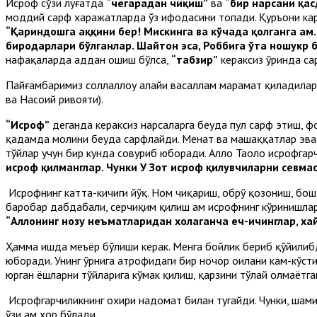
Исроф сўзи луғатда
“чегарадан чиқиш”
ва
“бир нарсани қа
моддий сарф харажатларда ўз ифодасини топади. Қуръони к
“Қариндошга ҳаққини бер! Мискинга ва кўчада қолганга ҳам.
биродарлари бўлганлар. Шайтон эса, Роббига ўта ношукр 
нафақаларда ҳаддан ошиш бўлса,
“табзир”
кераксиз ўринда с
Пайғамбаримиз соллаллоҳу алайҳи васаллам марҳамат қиладила
ва Насоий ривояти).
“Исроф”
деганда кераксиз нарсаларга беҳуда пул сарф этиш, 
қадамда молини беҳуда сарфлайди. Меҳнат ва машаққатлар эв
тўйлар учун бир кунда совуриб юборади. Аллоҳ Таоло исрофгар
исроф қилманглар. Чунки У Зот исроф қилувчиларни севмас
Исрофнинг катта-кичиги йўқ. Ном чиқариш, обрў қозониш, бо
баробар дабдабали, серчиқим қилиш ҳам исрофнинг кўринишлар
“Аллоҳнинг нозу неъматларидан хоҳлаганча еч-ичинглар, ха
Ҳамма ишда меъёр бўлиши керак. Менга бойлик бериб қўйилибди
юборади. Унинг ўрнига атрофидаги бир ночор оилани кам-кўсти
юрган ёшларни тўйларига кўмак қилиш, қарзини тўлай олмаётг
Исрофгарчиликнинг охири надомат билан тугайди. Чунки, шами
ўзи ҳам хор бўлади.