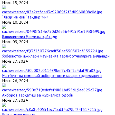
Июль 15, 2024
“Ҳизр”ми ёки “тақдир”ми?
Июль 10, 2024
Яхшилигимиз ўзимизга қайтади
Июль 09, 2024
Ўзбекистон ҳожилари маънавият тарғиботчиларига айланади
Июнь 27, 2024
Матбуот ва оммавий ахборот воситалари ходимларига
Июнь 26, 2024
Ахборот тарқатиш ва журналист одоби
Июнь 27, 2024
Гиёҳвандлик иллати