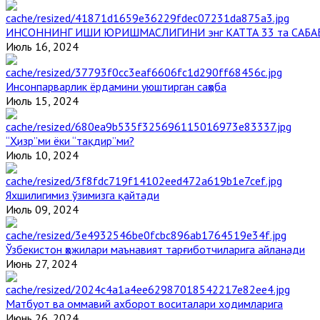
ИНСОННИНГ ИШИ ЮРИШМАСЛИГИНИ энг КАТТА 33 та САБА
Июль 16, 2024
Инсонпарварлик ёрдамини уюштирган саҳоба
Июль 15, 2024
“Ҳизр”ми ёки “тақдир”ми?
Июль 10, 2024
Яхшилигимиз ўзимизга қайтади
Июль 09, 2024
Ўзбекистон ҳожилари маънавият тарғиботчиларига айланади
Июнь 27, 2024
Матбуот ва оммавий ахборот воситалари ходимларига
Июнь 26, 2024