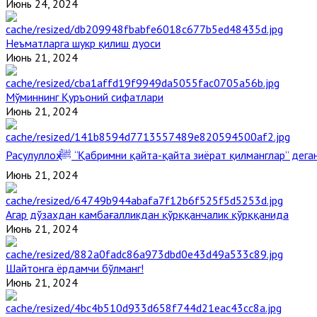
Июнь 24, 2024
Неъматларга шукр қилиш дуоси
Июнь 21, 2024
Мўминнинг Қуръоний сифатлари
Июнь 21, 2024
Расулуллоҳ ﷺ “Қабримни қайта-қайта зиёрат қилманглар” де
Июнь 21, 2024
Агар дўзахдан камбағалликдан қўрққанчалик қўрққанида
Июнь 21, 2024
Шайтонга ёрдамчи бўлманг!
Июнь 21, 2024