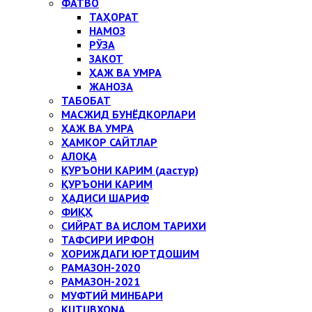
ФАТВО
ТАҲОРАТ
НАМОЗ
РЎЗА
ЗАКОТ
ҲАЖ ВА УМРА
ЖАНОЗА
ТАБОБАТ
МАСЖИД БУНЁДКОРЛАРИ
ҲАЖ ВА УМРА
ҲАМКОР САЙТЛАР
АЛОҚА
ҚУРЪОНИ КАРИМ (дастур)
ҚУРЪОНИ КАРИМ
ҲАДИСИ ШАРИФ
ФИҚҲ
СИЙРАТ ВА ИСЛОМ ТАРИХИ
ТАФСИРИ ИРФОН
ХОРИЖДАГИ ЮРТДОШИМ
РАМАЗОН-2020
РАМАЗОН-2021
МУФТИЙ МИНБАРИ
KUTUBXONA