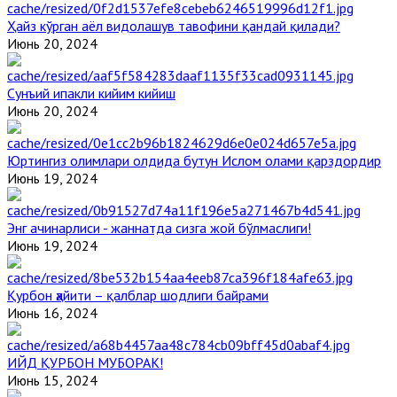
Ҳайз кўрган аёл видолашув тавофини қандай қилади?
Июнь 20, 2024
Сунъий ипакли кийим кийиш
Июнь 20, 2024
Юртингиз олимлари олдида бутун Ислом олами қарздордир
Июнь 19, 2024
Энг ачинарлиси - жаннатда сизга жой бўлмаслиги!
Июнь 19, 2024
Қурбон ҳайити – қалблар шодлиги байрами
Июнь 16, 2024
ИЙД ҚУРБОН МУБОРАК!
Июнь 15, 2024