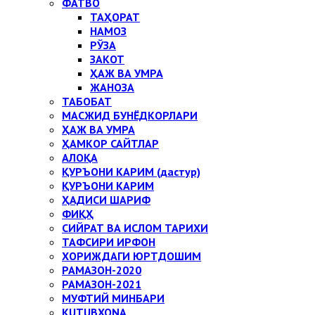
ФАТВО
ТАҲОРАТ
НАМОЗ
РЎЗА
ЗАКОТ
ҲАЖ ВА УМРА
ЖАНОЗА
ТАБОБАТ
МАСЖИД БУНЁДКОРЛАРИ
ҲАЖ ВА УМРА
ҲАМКОР САЙТЛАР
АЛОҚА
ҚУРЪОНИ КАРИМ (дастур)
ҚУРЪОНИ КАРИМ
ҲАДИСИ ШАРИФ
ФИҚҲ
СИЙРАТ ВА ИСЛОМ ТАРИХИ
ТАФСИРИ ИРФОН
ХОРИЖДАГИ ЮРТДОШИМ
РАМАЗОН-2020
РАМАЗОН-2021
МУФТИЙ МИНБАРИ
KUTUBXONA