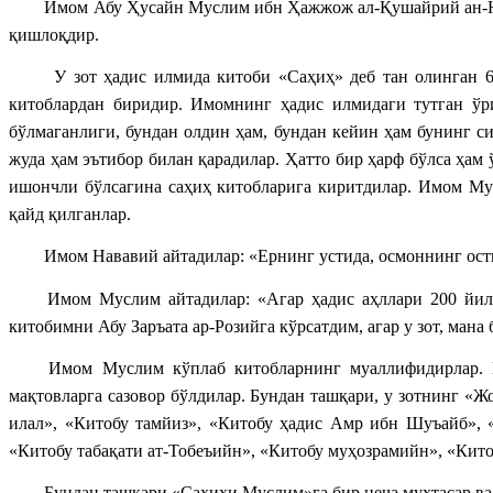
Имом Абу Ҳусайн Муслим ибн Ҳажжож ал-Қушайрий ан-Ни
қишлоқдир.
У зот ҳадис илмида китоби «Саҳиҳ» деб тан олинган
китоблардан биридир. Имомнинг ҳадис илмидаги тутган ўри
бўлмаганлиги, бундан олдин ҳам, бундан кейин ҳам бунинг 
жуда ҳам эътибор билан қарадилар. Ҳатто бир ҳарф бўлса ҳам 
ишончли бўлсагина саҳиҳ китобларига киритдилар. Имом Му
қайд қилганлар.
Имом Нававий айтадилар: «Ернинг устида, осмоннинг ос
Имом Муслим айтадилар: «Агар ҳадис аҳллари 200 йил 
китобимни Абу Заръата ар-Розийга кўрсатдим, агар у зот, мана 
Имом Муслим кўплаб китобларнинг муаллифидирлар. 
мақтовларга сазовор бўлдилар. Бундан ташқари, у зотнинг «Ж
илал», «Китобу тамйиз», «Китобу ҳадис Амр ибн Шуъайб», 
«Китобу табақати ат-Тобеъийн», «Китобу муҳозрамийн», «Кит
Бундан ташқари «Саҳиҳи Муслим»га бир неча мухтасар ва