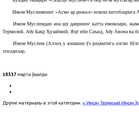
Имом Муслимнинг «Асмо ар рижол» номли китобларига А
Имом Муслимдан ана шу даврнинг катта имомлари, жамо
Термизий, Абу Бакр Ҳузаймий, Яҳё ибн Саъид, Абу Авона ва б
Имом Муслим (Аллоҳ у кишини ўз раҳматига олган бўлс
этилдилар.
18337
марта ўқилди
Другие материалы в этой категории:
« Имом Термизий
Имом Ҳ