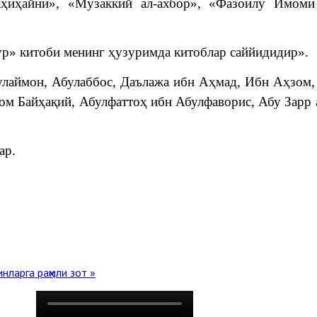
саҳиҳайни», «Музаккий ал-ахбор», «Фазоилу Имом
р» китоби менинг ҳузуримда китоблар саййидидир».
улаймон, Абулаббос, Даълажа ибн Аҳмад, Ибн Аҳзом,
 Байҳақий, Абулфаттоҳ ибн Абулфаворис, Абу Зарр 
ар.
инларга раҳмли зот »