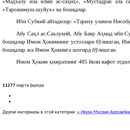
«Мадхалу ила илми ас-саҳиҳ», «Мустадрак ала 
«Тарожимуш-шуйух» ва бошқалар.
Ибн Субкий айтадилар: «Тариху уламои Нисобу
Абу Саҳл ас-Саълукий, Абу Бакр Аҳмад ибн С
бошқалар Имом Ҳокимнинг устозлари бўлишган, Имом
бошқалар эса Имом Ҳокимга шогирд бўлишган.
Имом Ҳоким ҳижратнинг 405 йили вафот этдил
11277
марта ўқилди
Другие материалы в этой категории:
« Имом Муслим
Аллоҳ мўм