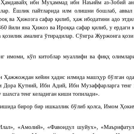
Ҳамдавайҳ ибн Муҳаммад ибн Наъийм аз-Зобий ан-
илар. Ёшлик пайтларида илм олишни бошлаб, аввал 
роқ ва Ҳижозга сафар қилиб, ҳаж ибодатини адо этд
360 йили яна Ҳижоз ва Ироққа сафар қилиб, у ердаги
ва қозилик амалига ўтирадилар. Сўнгра Журжонга қоз
инг имоми, кўп китоблар муаллифи ва фиқҳ олимла
н Ҳажжождан кейин ҳадис илмида машҳур бўлган од
и Дора Қутний, Ибн Адий, Ибн Музаффарларга тенг к
 шахсга тенг келадиган киши топилади».
 ишида бирор бир ишкаллик бўлиб қолса, Имом Ҳоки
Илал», «Амолий», «Фавоидул шуйух», «Маърифатул