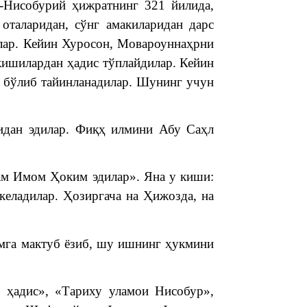
Нисобурий ҳижратнинг 321 йилида,
оталаридан, сўнг амакиларидан дарс
илар. Кейин Хуросон, Мовароуннаҳрни
 кишилардан ҳадис тўплайдилар. Кейин
и бўлиб тайинланадилар. Шунинг учун
ридан эдилар. Фиқҳ илмини Абу Саҳл
ам Имом Ҳоким эдилар». Яна у киши:
еладилар. Ҳозиргача на Ҳижозда, на
мга мактуб ёзиб, шу ишнинг ҳукмини
 ҳадис», «Тариху уламои Нисобур»,