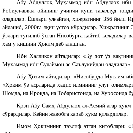
Абу Абдуллоҳ Муҳаммад ибн Абдуллоҳ ибн 
Робиул-аввал ойининг учинчи куни таваллуд топд
оладилар. Ёшлари улғайгач, ҳижратнинг 356 йили И
айланиб, 2000га яқин устоз кўрадилар. Ҳижратнинг 
ўзлари туғилиб ўсган Нисобурга қайтиб келадилар 
ҳам у кишини Ҳоким деб аташган.
Ибн Халликон айтадилар: «Бу зот ўз вақтин
Муҳаммад ибн Сулаймон ас-Саълукийдан оладилар».
Абу Ҳозим айтадилар: «Нисобурда Муслим иб
«Ҳоким ўз асрларида ҳадис илмининг улуғ олимлар
Шомда, на Ироқда, на Тобаристонда, на Хуросонда бу
Қози Абу Самҳ Абдуллоҳ ал-Асмий агар ҳукм
сўрардилар. Кейин жавобга қараб ҳукм қилардилар.
Имом Ҳокимнинг таълиф этган китоблари: «