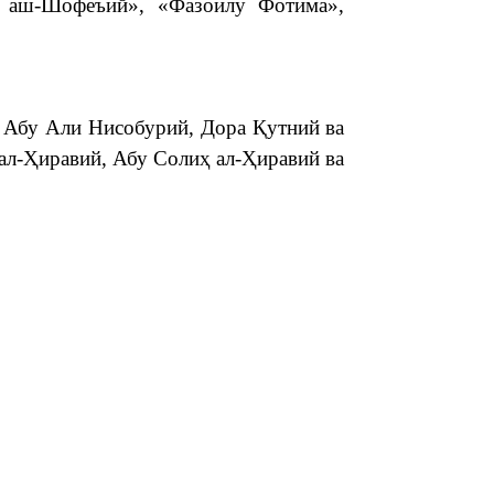
и аш-Шофеъий», «Фазоилу Фотима»,
 Абу Али Нисобурий, Дора Қутний ва
ал-Ҳиравий, Абу Солиҳ ал-Ҳиравий ва