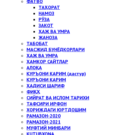
ФАТВО
ТАҲОРАТ
НАМОЗ
РЎЗА
ЗАКОТ
ҲАЖ ВА УМРА
ЖАНОЗА
ТАБОБАТ
МАСЖИД БУНЁДКОРЛАРИ
ҲАЖ ВА УМРА
ҲАМКОР САЙТЛАР
АЛОҚА
ҚУРЪОНИ КАРИМ (дастур)
ҚУРЪОНИ КАРИМ
ҲАДИСИ ШАРИФ
ФИҚҲ
СИЙРАТ ВА ИСЛОМ ТАРИХИ
ТАФСИРИ ИРФОН
ХОРИЖДАГИ ЮРТДОШИМ
РАМАЗОН-2020
РАМАЗОН-2021
МУФТИЙ МИНБАРИ
KUTUBXONA