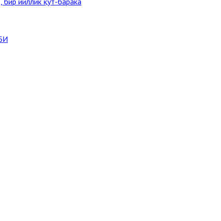
, бир йиллик қут-барака
БИ