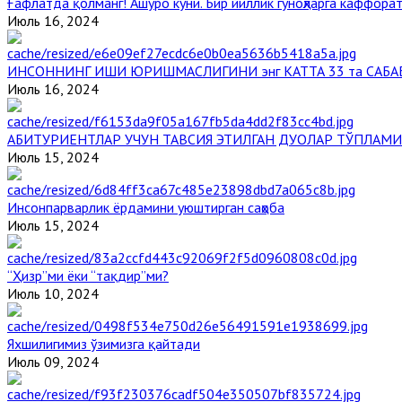
Ғафлатда қолманг! Ашуро куни. Бир йиллик гуноҳларга каффорат
Июль 16, 2024
ИНСОННИНГ ИШИ ЮРИШМАСЛИГИНИ энг КАТТА 33 та САБА
Июль 16, 2024
АБИТУРИЕНТЛАР УЧУН ТАВСИЯ ЭТИЛГАН ДУОЛАР ТЎПЛАМИ
Июль 15, 2024
Инсонпарварлик ёрдамини уюштирган саҳоба
Июль 15, 2024
“Ҳизр”ми ёки “тақдир”ми?
Июль 10, 2024
Яхшилигимиз ўзимизга қайтади
Июль 09, 2024