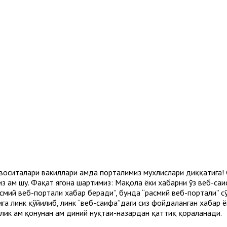
воситалари вакиллари ҳамда порталимиз мухлислари диққатига!
з ҳам шу. Фақат ягона шартимиз: Мақола ёки хабарни ўз веб-са
мий веб-портали хабар беради”, бунда “расмий веб-портали” сўз
ига линк қўйилиб, линк “веб-саҳифа”даги сиз фойдаланган хабар 
ик ҳам қонунан ҳам диний нуқтаи-назардан қаттиқ қораланади.