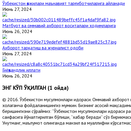
Ўзбекистон ҳожилари маънавият тарғиботчиларига айланади
Июнь 27, 2024
Матбуот ва оммавий ахборот воситалари ходимларига
Июнь 26, 2024
Ахборот тарқатиш ва журналист одоби
Июнь 27, 2024
Гиёҳвандлик иллати
Июнь 26, 2024
ЭНГ КЎП ЎҚИЛГАН (1 ойда)
© 2016. Ўзбекистон мусулмонлари идораси. Оммавий ахборот 
хоҳлаганча фойдаланишингиз мумкин. Бизнинг асосий мақсадими
беришингизни сўраймиз: “Ўзбекистон мусулмонлари идораси рас
саҳифасига йўналтирилган бўлиши, “хабар беради” сўз бирикмас
Унутманг, маълумот олинганда манзил ва муаллифни кўрсатмасл