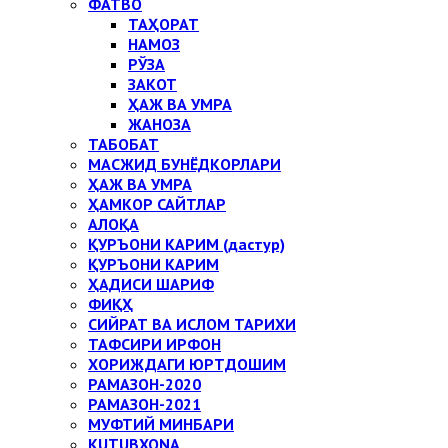
ФАТВО
ТАҲОРАТ
НАМОЗ
РЎЗА
ЗАКОТ
ҲАЖ ВА УМРА
ЖАНОЗА
ТАБОБАТ
МАСЖИД БУНЁДКОРЛАРИ
ҲАЖ ВА УМРА
ҲАМКОР САЙТЛАР
АЛОҚА
ҚУРЪОНИ КАРИМ (дастур)
ҚУРЪОНИ КАРИМ
ҲАДИСИ ШАРИФ
ФИҚҲ
СИЙРАТ ВА ИСЛОМ ТАРИХИ
ТАФСИРИ ИРФОН
ХОРИЖДАГИ ЮРТДОШИМ
РАМАЗОН-2020
РАМАЗОН-2021
МУФТИЙ МИНБАРИ
KUTUBXONA