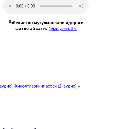
Ўзбекистон мусулмонлари идораси
фатво ҳайъати.
@diniysavollar
(аудио)
Жиноятларнинг асоси (2-аудио) »