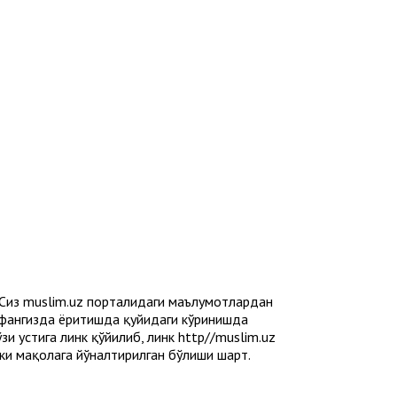
 Сиз muslim.uz порталидаги маълумотлардан
ҳифангизда ёритишда қуйидаги кўринишда
и устига линк қўйилиб, линк http//muslim.uz
ёки мақолага йўналтирилган бўлиши шарт.