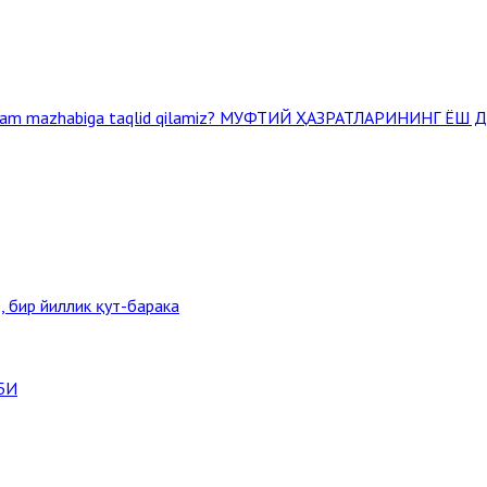
am mazhabiga taqlid qilamiz?
МУФТИЙ ҲАЗРАТЛАРИНИНГ ЁШ 
, бир йиллик қут-барака
БИ