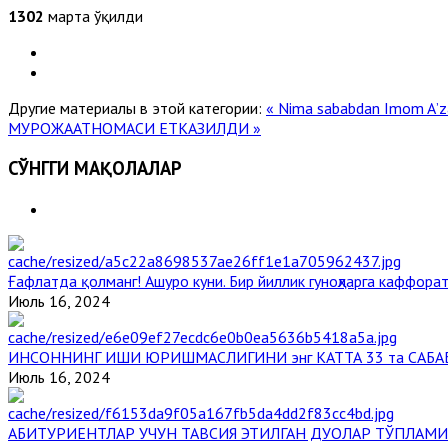
1302
марта ўқилди
Другие материалы в этой категории:
« Nima sababdan Imom Aʼz
МУРОЖААТНОМАСИ ЕТКАЗИЛДИ »
СЎНГГИ МАҚОЛАЛАР
Ғафлатда қолманг! Ашуро куни. Бир йиллик гуноҳларга каффорат
Июль 16, 2024
ИНСОННИНГ ИШИ ЮРИШМАСЛИГИНИ энг КАТТА 33 та САБА
Июль 16, 2024
АБИТУРИЕНТЛАР УЧУН ТАВСИЯ ЭТИЛГАН ДУОЛАР ТЎПЛАМИ