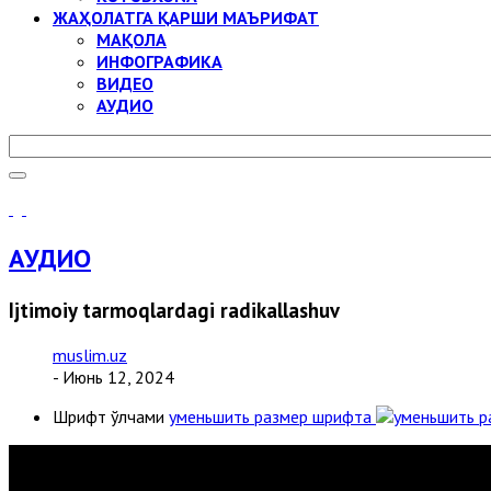
ЖАҲОЛАТГА ҚАРШИ МАЪРИФАТ
МАҚОЛА
ИНФОГРАФИКА
ВИДЕО
АУДИО
АУДИО
Ijtimoiy tarmoqlardagi radikallashuv
muslim.uz
- Июнь 12, 2024
Шрифт ўлчами
уменьшить размер шрифта