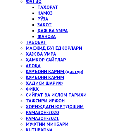
ФАТВО
ТАҲОРАТ
НАМОЗ
РЎЗА
ЗАКОТ
ҲАЖ ВА УМРА
ЖАНОЗА
ТАБОБАТ
МАСЖИД БУНЁДКОРЛАРИ
ҲАЖ ВА УМРА
ҲАМКОР САЙТЛАР
АЛОҚА
ҚУРЪОНИ КАРИМ (дастур)
ҚУРЪОНИ КАРИМ
ҲАДИСИ ШАРИФ
ФИҚҲ
СИЙРАТ ВА ИСЛОМ ТАРИХИ
ТАФСИРИ ИРФОН
ХОРИЖДАГИ ЮРТДОШИМ
РАМАЗОН-2020
РАМАЗОН-2021
МУФТИЙ МИНБАРИ
KUTUBXONA