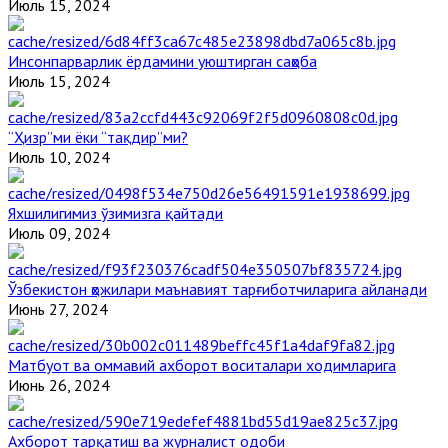
Июль 15, 2024
Инсонпарварлик ёрдамини уюштирган саҳоба
Июль 15, 2024
“Ҳизр”ми ёки “тақдир”ми?
Июль 10, 2024
Яхшилигимиз ўзимизга қайтади
Июль 09, 2024
Ўзбекистон ҳожилари маънавият тарғиботчиларига айланади
Июнь 27, 2024
Матбуот ва оммавий ахборот воситалари ходимларига
Июнь 26, 2024
Ахборот тарқатиш ва журналист одоби