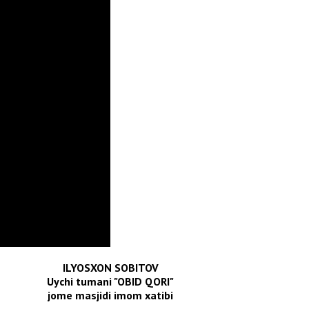
ILYOSXON SOBITOV
Uychi tumani "OBID QORI"
jome masjidi imom xatibi