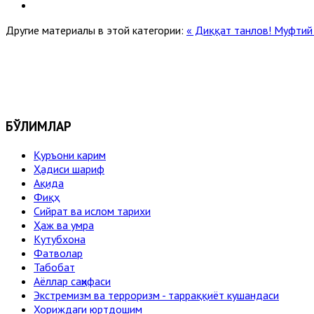
Другие материалы в этой категории:
« Диққат танлов!
Муфтий 
БЎЛИМЛАР
Қуръони карим
Ҳадиси шариф
Ақида
Фиқҳ
Сийрат ва ислом тарихи
Ҳаж ва умра
Кутубхона
Фатволар
Табобат
Аёллар саҳифаси
Экстремизм ва терроризм - тарраққиёт кушандаси
Хориждаги юртдошим