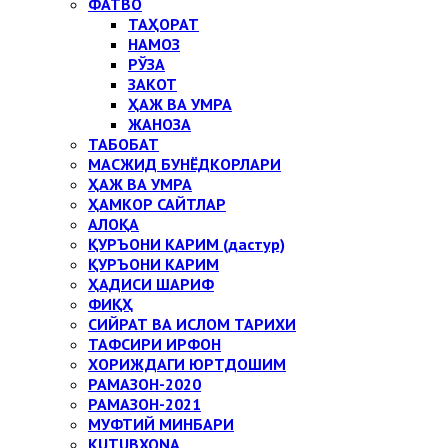
ФАТВО
ТАҲОРАТ
НАМОЗ
РЎЗА
ЗАКОТ
ҲАЖ ВА УМРА
ЖАНОЗА
ТАБОБАТ
МАСЖИД БУНЁДКОРЛАРИ
ҲАЖ ВА УМРА
ҲАМКОР САЙТЛАР
АЛОҚА
ҚУРЪОНИ КАРИМ (дастур)
ҚУРЪОНИ КАРИМ
ҲАДИСИ ШАРИФ
ФИҚҲ
СИЙРАТ ВА ИСЛОМ ТАРИХИ
ТАФСИРИ ИРФОН
ХОРИЖДАГИ ЮРТДОШИМ
РАМАЗОН-2020
РАМАЗОН-2021
МУФТИЙ МИНБАРИ
KUTUBXONA