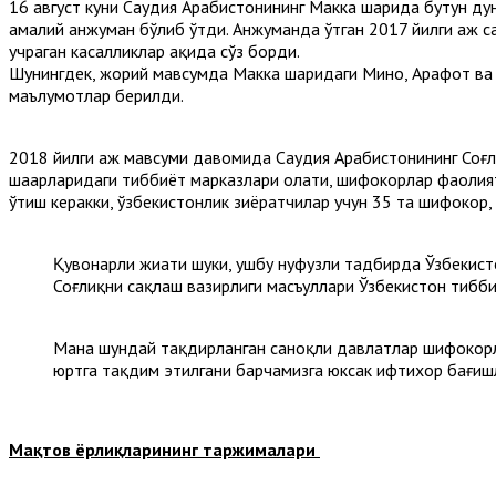
16 август куни Саудия Арабистонининг Макка шаҳрида бутун ду
амалий анжуман бўлиб ўтди. Анжуманда ўтган 2017 йилги ҳаж 
учраган касалликлар ҳақида сўз борди.
Шунингдек, жорий мавсумда Макка шаҳридаги Мино, Арафот ва
маълумотлар берилди.
2018 йилги ҳаж мавсуми давомида Саудия Арабистонининг Соғ
шаҳарларидаги тиббиёт марказлари ҳолати, шифокорлар фаолия
ўтиш керакки, ўзбекистонлик зиёратчилар учун 35 та шифокор,
Қувонарли жиҳати шуки, ушбу нуфузли тадбирда Ўзбекист
Соғлиқни сақлаш вазирлиги масъуллари Ўзбекистон тибби
Мана шундай тақдирланган саноқли давлатлар шифокорл
юртга тақдим этилгани барчамизга юксак ифтихор бағиш
Мақтов ёрлиқларининг таржималари