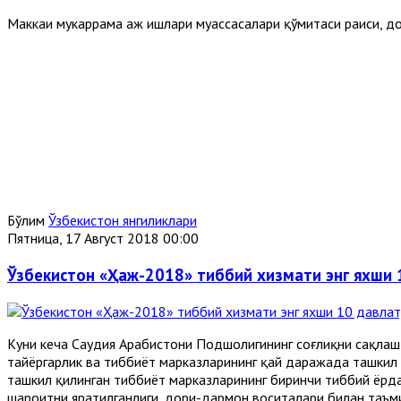
Маккаи мукаррама ҳаж ишлари муассасалари қўмитаси раиси, 
Бўлим
Ўзбекистон янгиликлари
Пятница, 17 Август 2018 00:00
Ўзбекистон «Ҳаж-2018» тиббий хизмати энг яхши 
Куни кеча Саудия Арабистони Подшоҳлигининг соғлиқни сақлаш
тайёргарлик ва тиббиёт марказларининг қай даражада ташкил 
ташкил қилинган тиббиёт марказларининг би
ринчи тиббий ёрда
шароитни яратилганлиги, дори-дармон воситалари билан таъм