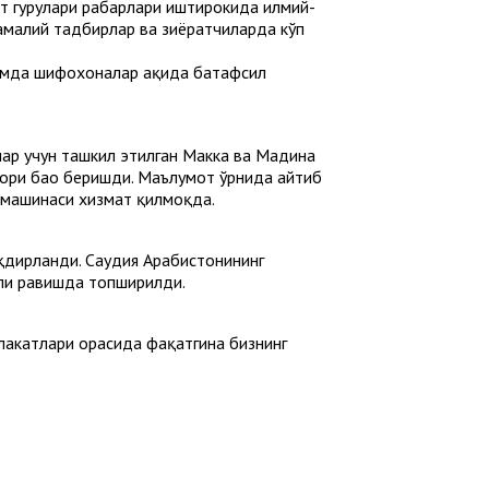
т гуруҳлари раҳбарлари иштирокида илмий-
 амалий тадбирлар ва зиёратчиларда кўп
амда шифохоналар ҳақида батафсил
лар учун ташкил этилган Макка ва Мадина
қори баҳо беришди. Маълумот ўрнида айтиб
м машинаси хизмат қилмоқда.
ақдирланди. Саудия Арабистонининг
али равишда топширилди.
лакатлари орасида фақатгина бизнинг