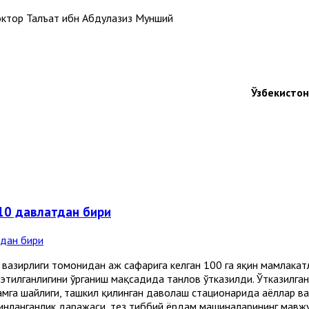
доктор Талъат ибн Абдулазиз Мунший
Ўзбекисто
10 давлатдан бири
 вазирлиги томонидан ҳаж сафарига келган 100 га яқин мамлака
этилганлигини ўрганиш мақсадида танлов ўтказилди. Ўтказилга
мга шайлиги, ташкил қилинган даволаш стационарида аёллар ва э
инланганлик даражаси, тез тиббий ёрдам машиналарининг мавжу