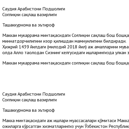
Саудия Арабистони Подшоҳлиги
Соғлиқни сақлаш вазирлиги
Ташаккурнома ва эътироф
Маккаи мукаррама минтақасидаги Соғлиқни сақлаш бош бошқарм
миннатдорчилигини изҳор қилишдан мамнунлигини билдиради.
Ҳижрий 1439 йилдаги (милодий 2018 йил) ҳаж амалларини мува
ҳолда Аллоҳ таолодан Сизнинг келгусидаги ишларингизда улкан
Маккаи мукаррама минтақасидаги соғлиқни сақлаш бош бошқа
Саудия Арабистони Подшоҳлиги
Соғлиқни сақлаш вазирлиги
Ташаккурнома ва эътироф
Макка минтақасидаги ҳаж ишлари муассасалари қўмитаси Макка
ҳожиларга кўрсатган хизматларингиз учун Ўзбекистон Республик