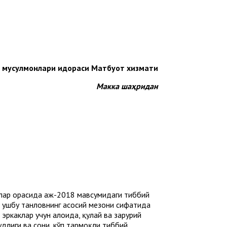
н мусулмонлари идораси Матбуот хизмати
Макка шаҳридан
тлар орасида ҳаж-2018 мавсумидаги тиббий
н ушбу танловнинг асосий мезони сифатида
ркаклар учун алоҳида, қулай ва зарурий
длиги ва сони, кўп тармоқли тиббий