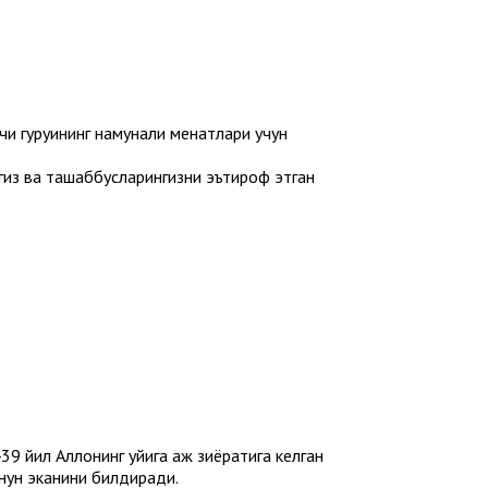
 гуруҳининг намунали меҳнатлари учун
гиз ва ташаббусларингизни эътироф этган
йил Аллоҳнинг уйига ҳаж зиёратига келган
мнун эканини билдиради.