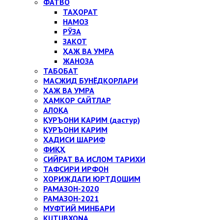
ФАТВО
ТАҲОРАТ
НАМОЗ
РЎЗА
ЗАКОТ
ҲАЖ ВА УМРА
ЖАНОЗА
ТАБОБАТ
МАСЖИД БУНЁДКОРЛАРИ
ҲАЖ ВА УМРА
ҲАМКОР САЙТЛАР
АЛОҚА
ҚУРЪОНИ КАРИМ (дастур)
ҚУРЪОНИ КАРИМ
ҲАДИСИ ШАРИФ
ФИҚҲ
СИЙРАТ ВА ИСЛОМ ТАРИХИ
ТАФСИРИ ИРФОН
ХОРИЖДАГИ ЮРТДОШИМ
РАМАЗОН-2020
РАМАЗОН-2021
МУФТИЙ МИНБАРИ
KUTUBXONA