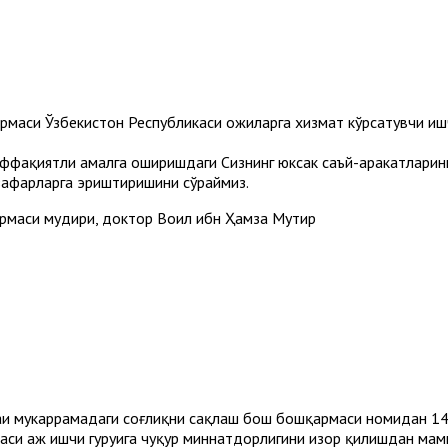
аси Ўзбекистон Республикаси ҳожиларга хизмат кўрсатувчи ишчи
ффақиятли амалга оширишдаги Сизнинг юксак саъй-ҳаракатларин
 зафарларга эриштиришини сўраймиз.
рмаси мудири, доктор Воил ибн Ҳамза Мутир
и мукаррамадаги соғлиқни сақлаш бош бошқармаси номидан 1439 
аси ҳаж ишчи гуруҳига чуқур миннатдорлигини изҳор қилишдан ма