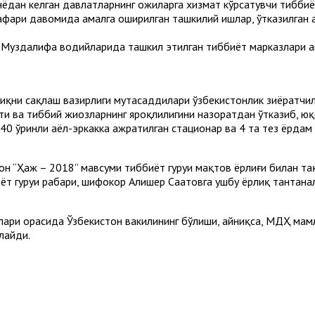
нёдан келган давлатларнинг ҳожиларга хизмат кўрсатувчи тиббиё
сафари давомида амалга оширилган ташкилий ишлар, ўтказилган
 Муздалифа водийларида ташкил этилган тиббиёт марказлари ҳ
лиқни сақлаш вазирлиги мутасаддилари ўзбекистонлик зиёратчи
ти ва тиббий жиҳозларнинг яроқлилигини назоратдан ўтказиб, ю
 40 ўринли аёл-эркакка ажратилган стационар ва 4 та тез ёрда
он “Ҳаж – 2018” мавсуми тиббиёт гуруҳи мақтов ёрлиғи билан т
ёт гуруҳи раҳбари, шифокор Алишер Саатовга ушбу ёрлиқ тантан
ари орасида Ўзбекистон вакилининг бўлиши, айниқса, МДҲ мам
лайди.