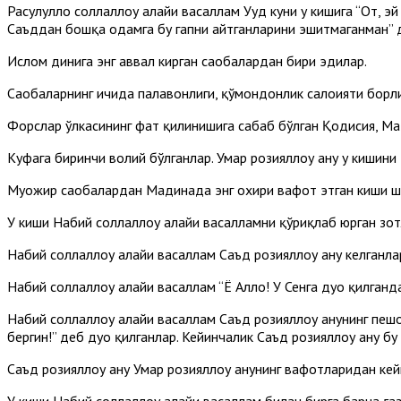
Расулуллоҳ соллаллоҳу алайҳи васаллам Уҳуд куни у кишига “От, э
Саъддан бошқа одамга бу гапни айтганларини эшитмаганман” 
Ислом динига энг аввал кирган саҳобалардан бири эдилар.
Саҳобаларнинг ичида паҳлавонлиги, қўмондонлик салоҳияти борли
Форслар ўлкасининг фатҳ қилинишига сабаб бўлган Қодисия, М
Куфага биринчи волий бўлганлар. Умар розияллоҳу анҳу у кишини
Муҳожир саҳобалардан Мадинада энг охири вафот этган киши ш
У киши Набий соллаллоҳу алайҳи васалламни қўриқлаб юрган зо
Набий соллаллоҳу алайҳи васаллам Саъд розияллоҳу анҳу келганла
Набий соллаллоҳу алайҳи васаллам “Ё Аллоҳ! У Сенга дуо қилган
Набий соллаллоҳу алайҳи васаллам Саъд розияллоҳу анҳунинг пеш
бергин!” деб дуо қилганлар. Кейинчалик Саъд розияллоҳу анҳу б
Саъд розияллоҳу анҳу Умар розияллоҳу анҳунинг вафотларидан ке
У киши Набий соллаллоҳу алайҳи васаллам билан бирга барча ғ