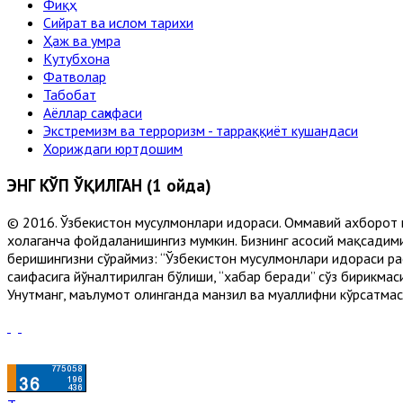
Фиқҳ
Сийрат ва ислом тарихи
Ҳаж ва умра
Кутубхона
Фатволар
Табобат
Аёллар саҳифаси
Экстремизм ва терроризм - тарраққиёт кушандаси
Хориждаги юртдошим
ЭНГ КЎП ЎҚИЛГАН (1 ойда)
© 2016. Ўзбекистон мусулмонлари идораси. Оммавий ахборот 
хоҳлаганча фойдаланишингиз мумкин. Бизнинг асосий мақсадими
беришингизни сўраймиз: “Ўзбекистон мусулмонлари идораси рас
саҳифасига йўналтирилган бўлиши, “хабар беради” сўз бирикмас
Унутманг, маълумот олинганда манзил ва муаллифни кўрсатмасл