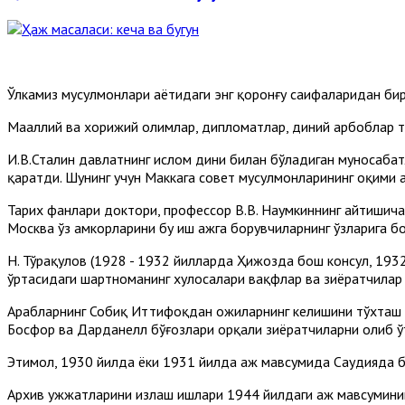
Ўлкамиз мусулмонлари ҳаётидаги энг қоронғу саҳифаларидан б
Маҳаллий ва хорижий олимлар, дипломатлар, диний арбоблар 
И.В.Сталин давлатнинг ислом дини билан бўладиган муносабат
қаратди. Шунинг учун Маккага совет мусулмонларининг оқими 
Тарих фанлари доктори, профессор В.В. Наумкиннинг айтишича
Москва ўз ҳамкорларини бу иш ҳажга борувчиларнинг ўзларига бо
Н. Тўрақулов (1928 - 1932 йилларда Ҳижозда бош консул, 193
ўртасидаги шартноманинг хулосалари вақфлар ва зиёратчилар 
Арабларнинг Собиқ Иттифоқдан ҳожиларнинг келишини тўхташ 
Босфор ва Дарданелл бўғозлари орқали зиёратчиларни олиб ўт
Эҳтимол, 1930 йилда ёки 1931 йилда ҳаж мавсумида Саудияда б
Архив ҳужжатларини излаш ишлари 1944 йилдаги ҳаж мавсумин