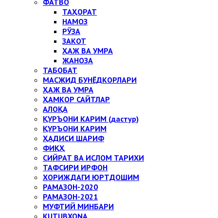
ФАТВО
ТАҲОРАТ
НАМОЗ
РЎЗА
ЗАКОТ
ҲАЖ ВА УМРА
ЖАНОЗА
ТАБОБАТ
МАСЖИД БУНЁДКОРЛАРИ
ҲАЖ ВА УМРА
ҲАМКОР САЙТЛАР
АЛОҚА
ҚУРЪОНИ КАРИМ (дастур)
ҚУРЪОНИ КАРИМ
ҲАДИСИ ШАРИФ
ФИҚҲ
СИЙРАТ ВА ИСЛОМ ТАРИХИ
ТАФСИРИ ИРФОН
ХОРИЖДАГИ ЮРТДОШИМ
РАМАЗОН-2020
РАМАЗОН-2021
МУФТИЙ МИНБАРИ
KUTUBXONA