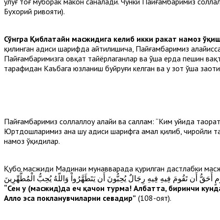
улуғ тоғ муборак макон саналади. Чунки Пайғамбаримиз соллалл
Бухорий ривояти).
Сўнгра Қиблатайн масжидига келиб икки ракат намоз ўқи
қилинган ҳадиси шарифда айтилишича, Пайғамбаримиз алайҳисса
Пайғамбаримизга овқат тайёрлаганлар ва ўша ерда пешин вақти
тарафидан Каъбага юзланиш буйруғи келган ва у зот ўша заҳо
Пайғамбаримиз соллаллоҳу алайҳи ва саллам: “Ким уйида таҳора
Юртдошларимиз ана шу ҳадиси шарифга амал қилиб, чиройли таҳ
намоз ўқидилар.
Қубо масжиди Мадинаи мунавварада қурилган дастлабки масжи
مٍ أَحَقُّ أَن تَقُومَ فِيهِ فِيهِ رِجَالٌ يُحِبُّونَ أَن يَتَطَهَّرُواْ وَاللّهُ يُحِبُّ الْمُطَّهِّرِينَ
“Сен у (масжид)да ҳеч қачон турма! Албатта, биринчи кун
Аллоҳ эса покланувчиларни севадир”
(108-оят).