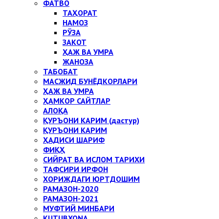
ФАТВО
ТАҲОРАТ
НАМОЗ
РЎЗА
ЗАКОТ
ҲАЖ ВА УМРА
ЖАНОЗА
ТАБОБАТ
МАСЖИД БУНЁДКОРЛАРИ
ҲАЖ ВА УМРА
ҲАМКОР САЙТЛАР
АЛОҚА
ҚУРЪОНИ КАРИМ (дастур)
ҚУРЪОНИ КАРИМ
ҲАДИСИ ШАРИФ
ФИҚҲ
СИЙРАТ ВА ИСЛОМ ТАРИХИ
ТАФСИРИ ИРФОН
ХОРИЖДАГИ ЮРТДОШИМ
РАМАЗОН-2020
РАМАЗОН-2021
МУФТИЙ МИНБАРИ
KUTUBXONA