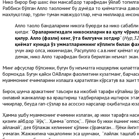
Никоҳ бирор бир шахс ёки мансабдор тарафидан ўйлаб топилган
Раббиси бўлган Аллоҳ таолонинг бу дунёда то қиёматгача даво
махлуқотлар, турли-туман мавжудотлар, неча миллиард инсонла
Аллоҳ таоло бандаларини никоҳга буюрди ва никоҳ сабабли
қилди: “
Ораларингиздаги никоҳсизларни ва қулу чўрила
қилур. Аллоҳ (фазли) кенг, ўта билгувчи зотдир
” (
Нур,32
қиёмат кунида ўз умматларимнинг кўплиги билан ф
учун ажр олса, иккинчидан, Расулуллоҳ с.а.в.нинг қиёмат
демак, никоҳ Аллоҳ тарафидан бизга берилган неъмат экан.
Минг афсуслар бўлсинки, бугун бу неъматга ношукрлик қилаётг
бормоқда. Бугун қайси ОАВлари фаолиятини кузатманг, барча
муаммонинг ечимларини излашга қаратилган кўрсатув ва эшитти
Бироқ шунча ҳаракатнинг таъсири ва ижобий тарафи кўпайиш ў
оилавий жанжаллар ва яраштириш тадбирларида иштирок этама
чикирлар, беҳуда гап-сўзлар ва асоссиз нарсалар оқибатида юзаг
Ҳамма ушбу муаммонинг ечимини излаган, ҳар икки тарафга наси
қизиғи айбдор “йўқ”… Ҳамма “оппоқ”… Гўёки бу икки ёшнинг ник
айланай”, дея бўлажак келиннинг қўлини сўрамаган… Гўёки йиг
учмаган. Жажжигина чақалоғини эса шунчаки, “лайлак ташлаб ке