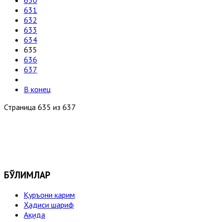
630
631
632
633
634
635
636
637
В конец
Страница 635 из 637
БЎЛИМЛАР
Қуръони карим
Ҳадиси шариф
Ақида