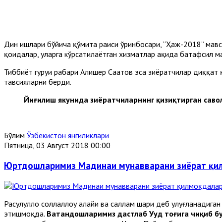
Дин ишлари бўйича қўмита раиси ўринбосари, “Ҳаж-2018” мавсу
қоидалар, уларга кўрсатилаётган хизматлар ҳақида батафсил м
Тиббиёт гуруҳи раҳбари Алишер Саатов эса зиёратчилар диққа
тавсияларни берди.
Йиғилиш якунида зиёратчиларнинг қизиқтирган саво
Бўлим
Ўзбекистон янгиликлари
Пятница, 03 Август 2018 00:00
Юртдошларимиз Мадинаи мунавварани зиёрат қи
Расулуллоҳ соллаллоҳу алайҳи ва саллам шаҳри деб улуғланади
этишмоқда.
Ватандошларимиз дастлаб Уҳуд тоғига чиқиб бу 