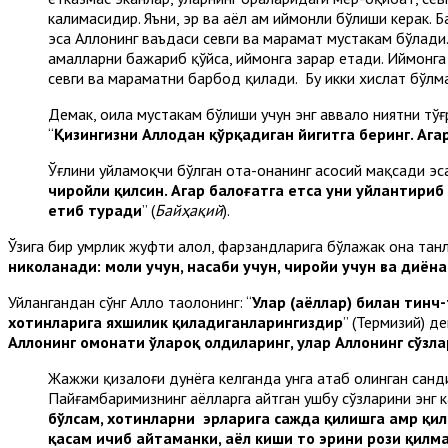
калимасидир. Яъни, эр ва аёл ҳам иймонли бўлиши керак. Б
эса Аллоҳнинг ваъдаси севги ва марҳамат мустаҳкам бўлад
амалларни бажариб қўйса, иймонга зарар етади. Иймонга е
севги ва марҳаматни барбод қилади. Бу икки хислат бўл
Демак, оила мустаҳкам бўлиши учун энг аввало ниятни тў
“
Қизингизни Аллоҳдан қўрқадиган йигитга беринг. Ага
Ўғлини уйламоқчи бўлган ота-онанинг асосий мақсади эса Р
чиройли қилсин. Агар балоғатга етса уни уйлантириб 
етиб туради
” (
Байҳақий
).
Ўзига бир умрлик жуфти ҳалол, фарзандларига бўлажак она танла
никоҳланади: моли учун, насаби учун, чиройи учун ва диён
Уйлангандан сўнг Аллоҳ таолонинг: “
Улар (аёллар) билан тинч
хотинларига яхшилик қиладиганларингиздир
” (Термизий) де
Аллоҳнинг омонати ўлароқ олдиларинг, улар Аллоҳнинг сўзла
Жажжи қизалоғи дунёга келганда унга атаб олинган санди
Пайғамбаримизнинг аёлларга айтган ушбу сўзларини энг 
бўлсам, хотинларни эрларига сажда қилишга амр қил
қасам ичиб айтаманки, аёл киши то эрини рози қилма