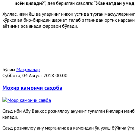
исён қилади
?”, дея берилган саволга: “
Жаннатдан умиди
Хуллас, икки ёш ва уларнинг никоҳи устида турган масъулларнин
қўрқса ва бир-биридан шариат талаб этганидан ортиқ нарсани 
ҳаётимиз эса янада фаровон бўлади.
Бўлим
Мақолалар
Суббота, 04 Август 2018 00:00
Моҳир камончи саҳоба
Саъд ибн Абу Ваққос розияллоҳу анҳунинг туғилган йиллари ман
келади.
Саъд розияллоҳу анҳу мерганлик ва камондан ўқ узиш бўйича ўта 