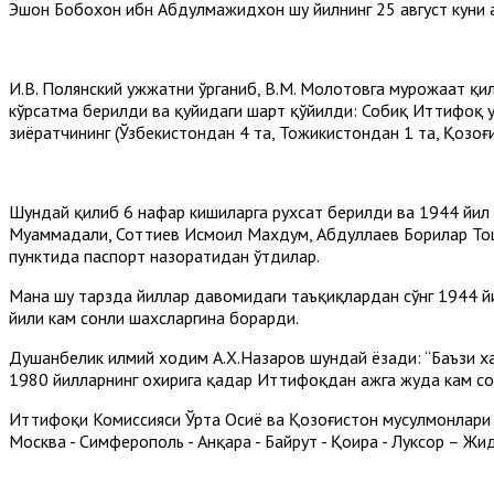
Эшон Бобохон ибн Абдулмажидхон шу йилнинг 25 август куни ҳ
И.В. Полянский ҳужжатни ўрганиб, В.М. Молотовга мурожаат 
кўрсатма берилди ва қуйидаги шарт қўйилди: Собиқ Иттифоқ ҳ
зиёратчининг (Ўзбекистондан 4 та, Тожикистондан 1 та, Қозоғ
Шундай қилиб 6 нафар кишиларга рухсат берилди ва 1944 йил 
Муҳаммадали, Соттиев Исмоил Махдум, Абдуллаев Борилар Тош
пунктида паспорт назоратидан ўтдилар.
Мана шу тарзда йиллар давомидаги таъқиқлардан сўнг 1944 йил
йили кам сонли шахсларгина борарди.
Душанбелик илмий ходим А.Х.Назаров шундай ёзади: “Баъзи хаба
1980 йилларнинг охирига қадар Иттифоқдан ҳажга жуда кам со
Иттифоқи Комиссияси Ўрта Осиё ва Қозоғистон мусулмонлари 
Москва - Симферополь - Анқара - Байрут - Қоҳира - Луксор – Ж