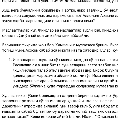
бирига ҳалоллаб никоҳ ўқиган имом домла, маҳалла оқсоқоли, уч
Хўш, нега бунчаликка боряпмиз? Наҳотки, никоҳ аталмиш бу ино
вакиллири совуққонлик ила қарамоқдалар? Аллоҳнинг Аршини л
хунук оқибатларни олдини олишнинг чораси нима?
Маслаҳатгўйлар кўп. Фикрлар ва маслаҳатлар турли хил. Кимди
оилада сўзи ўтмай қолган қайнотани айблайди.
Барчанинг фикрида жон бор. Ҳамманинг мулоҳазаси ўринли. Бир
топиш муҳим. Асосий сабаб эса иккита катта хатодир. Булар қу
Инсонларнинг жудаям кўпчилиги никоҳдан кўзланган асоси
Расулуллоҳ с.а.в.нинг битта суннатларини ҳаётга татбиқ 
яхшиликлари талаб этиладиган ибодатдир. Бироқ бугунги
қилинадиган маросимга айланиб қолди гўё. Икки ёшнинг ни
ҳавасларини чегаралай олмасдан сарполи келинни кутаёт
умидвор бўлганча қуда-тарафдан сюпризлар кутаётган келин
Хуллас, никоҳ тўйини бошлашдан олдинги биринчи қадам нотўғри
таолонинг розилиги кўзланмаган ҳар қандай ишда эса, нафс ва 
дарахтнинг атрофида айланиб, уни тавоф қилиб, унга ибодат қ
маъсиятга сабаб бўлаётган бу дарахтни чопиб ташламоқчи эди.
кетмоқдасан?” Киши воқеани айтиб берди. Иблис: “ Одамлар би