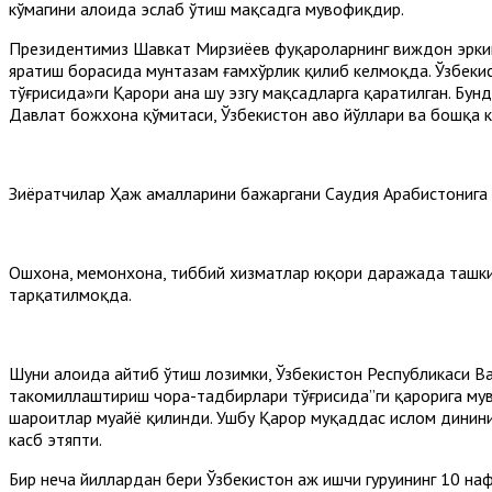
кўмагини алоҳида эслаб ўтиш мақсадга мувофиқдир.
Президентимиз Шавкат Мирзиёев фуқароларнинг виждон эркинл
яратиш борасида мунтазам ғамхўрлик қилиб келмоқда. Ўзбекис
тўғрисида»ги Қарори ана шу эзгу мақсадларга қаратилган. Бун
Давлат божхона қўмитаси, Ўзбекистон ҳаво йўллари ва бошқа
Зиёратчилар Ҳаж амалларини бажаргани Саудия Арабистонига 
Ошхона, меҳмонхона, тиббий хизматлар юқори даражада ташк
тарқатилмоқда.
Шуни алоҳида айтиб ўтиш лозимки, Ўзбекистон Республикаси В
такомиллаштириш чора-тадбирлари тўғрисида”ги қарорига му
шароитлар муҳайё қилинди. Ушбу Қарор муқаддас ислом динини
касб этяпти.
Бир неча йиллардан бери Ўзбекистон ҳаж ишчи гуруҳининг 10 н