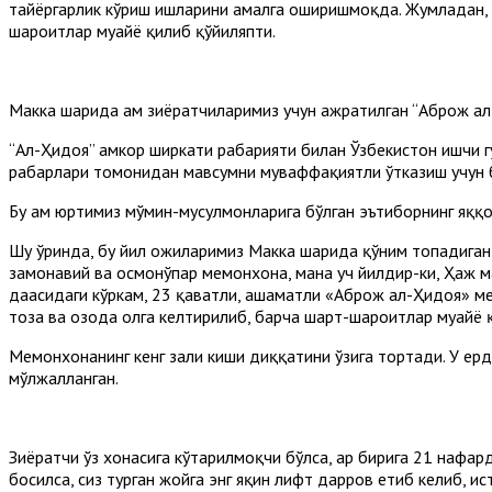
тайёргарлик кўриш ишларини амалга оширишмоқда. Жумладан, 
шароитлар муҳайё қилиб қўйиляпти.
Макка шаҳрида ҳам зиёратчиларимиз учун ажратилган “Аброж а
“Ал-Ҳидоя” ҳамкор ширкати раҳбарияти билан Ўзбекистон ишчи 
раҳбарлари томонидан мавсумни муваффақиятли ўтказиш учун 
Бу ҳам юртимиз мўмин-мусулмонларига бўлган эътиборнинг яққ
Шу ўринда, бу йил ҳожиларимиз Макка шаҳрида қўним топадиган
замонавий ва осмонўпар меҳмонхона, мана уч йилдир-ки, Ҳаж 
даҳасидаги кўркам, 23 қаватли, ҳашаматли «Аброж ал-Ҳидоя» 
тоза ва озода ҳолга келтирилиб, барча шарт-шароитлар муҳайё 
Меҳмонхонанинг кенг зали киши диққатини ўзига тортади. У ер
мўлжалланган.
Зиёратчи ўз хонасига кўтарилмоқчи бўлса, ҳар бирига 21 нафа
босилса, сиз турган жойга энг яқин лифт дарров етиб келиб, ис