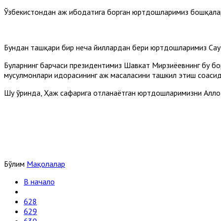
Ўзбекистондан ҳаж ибодатига борган юртдошларимиз бошқалар
Бундан ташқари бир неча йиллардан бери юртдошларимиз Сауд
Буларнинг барчаси президентимиз Шавкат Мирзиёевнинг бу бор
мусулмонлари идорасининг ҳаж масаласини ташкил этиш соҳаси
Шу ўринда, Ҳаж сафарига отланаётган юртдошларимизни Аллоҳ 
Бўлим
Мақолалар
В начало
628
629