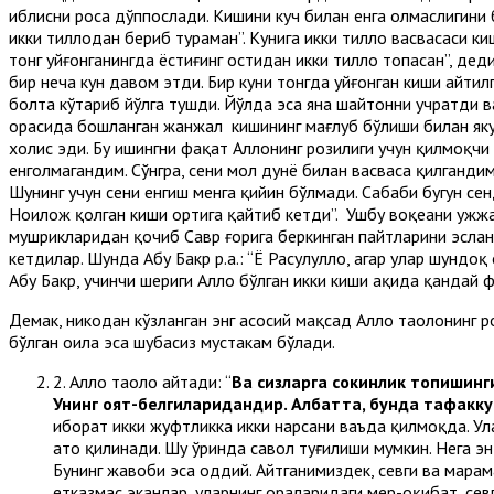
иблисни роса дўппослади. Кишини куч билан енга олмаслигини би
икки тиллодан бериб тураман”. Кунига икки тилло васвасаси ки
тонг уйғонганингда ёстиғинг остидан икки тилло топасан”, деди
бир неча кун давом этди. Бир куни тонгда уйғонган киши айти
болта кўтариб йўлга тушди. Йўлда эса яна шайтонни учратди в
орасида бошланган жанжал кишининг мағлуб бўлиши билан якун
холис эди. Бу ишингни фақат Аллоҳнинг розилиги учун қилмоқчи 
енголмагандим. Сўнгра, сени мол дунё билан васваса қилгандим.
Шунинг учун сени енгиш менга қийин бўлмади. Сабаби бугун сенд
Ноилож қолган киши ортига қайтиб кетди”. Ушбу воқеани ҳужжат 
мушрикларидан қочиб Савр ғорига беркинган пайтларини эслан
кетдилар. Шунда Абу Бакр р.а.: “Ё Расулуллоҳ, агар улар шундо
Абу Бакр, учинчи шериги Аллоҳ бўлган икки киши ҳақида қандай 
Демак, никоҳдан кўзланган энг асосий мақсад Аллоҳ таолонинг р
бўлган оила эса шубҳасиз мустаҳкам бўлади.
2. Аллоҳ таоло айтади: “
Ва сизларга сокинлик топишинги
Унинг оят-белгиларидандир. Албатта, бунда тафакку
иборат икки жуфтликка икки нарсани ваъда қилмоқда. Ула
ато қилинади. Шу ўринда савол туғилиши мумкин. Нега э
Бунинг жавоби эса оддий. Айтганимиздек, севги ва марҳа
етказмас эканлар, уларнинг ораларидаги меҳр-оқибат, сев