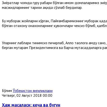
Зиёратлар чоғида гуруҳ раҳбари бўлган имом-домлаларимиз зи
масжидларининг тарихи ҳақида сўзлаб бердилар.
Бу муборак жойларни кўрган, Пайғамбаримизнинг муборак қада
бўлган отахону онахонларнинг қувончлари чексиз бўлиб, қалб
Уларнинг лаблари тинимсиз пичирлаб, Аллоҳ таолога ҳамду сан
берган муҳтарам Президентимизга ва барча мутасаддиларга ра
Бўлим
Ўзбекистон янгиликлари
Четверг, 02 Август 2018 00:00
Ҳаж масаласи: кеча ва бугун