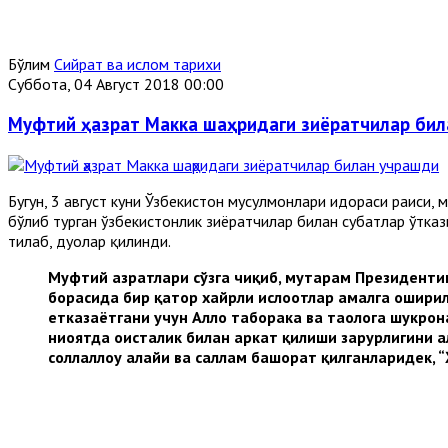
Бўлим
Сийрат ва ислом тарихи
Суббота, 04 Август 2018 00:00
Муфтий ҳазрат Макка шаҳридаги зиёратчилар би
Бугун, 3 август куни Ўзбекистон мусулмонлари идораси раиси,
бўлиб турган ўзбекистонлик зиёратчилар билан суҳбатлар ўтк
тилаб, дуолар қилинди.
Муфтий ҳазратлари сўзга чиқиб, муҳтарам Президент
борасида бир қатор хайрли ислоҳотлар амалга оширил
етказаётгани учун Аллоҳ таборака ва таолога шукрон
ниҳоятда оҳисталик билан ҳаркат қилиши зарурлигини
соллаллоҳу алайҳи ва саллам башорат қилганларидек