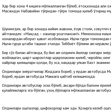
Ҳар бир хона 4 кишига мўлжалланган бўлиб, ётоқхонада ҳали 
Масжидун Набавийни тўғридан-тўғри томоша қилиб ўтириш му
Шунингдек, ҳар бир хонада кийим жавони, ёзув столи, совутгич
айтганидек: «Мақсад – ҳожилар роҳатлансин!». Меҳмонхона ма
хоналардан иборат қават ҳисобланади. Ишчи гуруҳи томонидан
Ишчи гуруҳи штаби ташкил этилди. Тиббиёт бўлими ҳам керакли
Бир сўз билан айтганда, бу йил ҳам олдинги йиллар сингари зи
жойлашгач, шарт-шароитлар шукронасини қилиб, чиройли, кенг 
хайрлар қилишлари қолди, бу эса, нақадар улкан бахт эканини 
Олдинлари зиёратчилар Жиддага бориб, у ердан автобусда Ма
бориб, ердан автобусда Маккага қайтиб келишмоқда.
Олдинлари автобуслар эски бўлиб, аксари йўлда балони ёрилиб,
қулайликларга эга бўлган, узоқ йўлларга мўлжалланган автобу
Олдинлари ошпазлар, шифокорлар кам эди. Ҳозирга келиб ошп