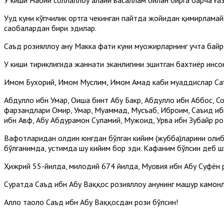
Уҳуд куни кўпчилик ортга чекинган пайтда жойидан қимирламай,
саҳобалардан бири эдилар.
Саъд розияллоҳу анҳу Макка фатҳи куни муҳожирларнинг учта ба
У киши тириклигида жаннати эканлигини эшитган бахтиёр инсо
Имом Бухорий, Имом Муслим, Имом Аҳмад каби муҳаддислар Саъд 
Абдуллоҳ ибн Умар, Оиша бинт Абу Бакр, Абдуллоҳ ибн Аббос, 
фарзандлари Омир, Умар, Муҳаммад, Мусъаб, Иброҳим, Саъид ибн
ибн Авф, Абу Абдураҳмон Суламий, Мужоҳид, Урва ибн Зубайр роз
Вафотларидан олдин юнгдан бўлган кийим (жубба)ларини олиб 
бўлганимда, устимда шу кийим бор эди. Кафаним бўлсин деб шу
Ҳижрий 55-йилда, милодий 674 йилда, Муовия ибн Абу Суфён р
Суратда Саъд ибн Абу Ваққос розияллоҳу анҳунинг машҳур камо
Аллоҳ таоло Саъд ибн Абу Ваққосдан рози бўлсин!