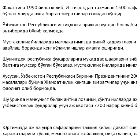
Фақатгина 1990 йилга келиб, Иттифоқдан тахминан 1500 нафар
бўлган даврда ҳажга борган зиёратчилар сонидан кўпдир.
Ўзбекистон Республикаси истиқлолга эришган кундан бошлаб и
эътиборида бўлиб келмоқда.
Мустақиллик йилларида мамлакатимизда диний қадриятларни 
авайлаш борасида кенг кўламли ишлар амалга оширилди.
Шунингдек, республика фуқароларига муқаддас шаҳарларни зиё
бахтига муяссар бўлган бўлсалар, мустақиллик йилларида мин
Хусусан, Ўзбекистон Республикаси Биринчи Президентининг 200
масалалари бўйича Жамоатчилик кенгаши зиёратчилар учун ян
фаолият олиб бормоқда.
Шу ўринда мамнуният билан айтиш лозимки, сўнгги йилларда ҳ
ўзбекистонлик фуқаролар учун ҳаж квотаси 7200 нафар қилиб б
Юртимизда ҳаж ва умра сафарларини ташкил қилиш давлат сиёс
харажатларини тўлаш, меҳмонхонага жойлашиш, овқатланиш, ти