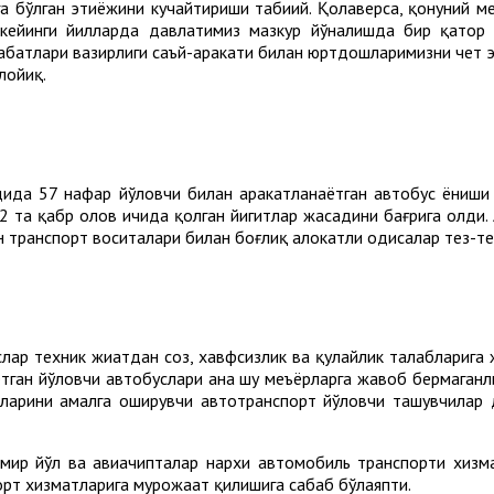
а бўлган эҳтиёжини кучайтириши табиий. Қолаверса, қонуний ме
 кейинги йилларда давлатимиз мазкур йўналишда бир қатор
абатлари вазирлиги саъй-ҳаракати билан юртдошларимизни чет э
 лойиқ.
дида 57 нафар йўловчи билан ҳаракатланаётган автобус ёниши 
52 та қабр олов ичида қолган йигитлар жасадини бағрига олди.
н транспорт воситалари билан боғлиқ ҳалокатли ҳодисалар тез-т
лар техник жиҳатдан соз, хавфсизлик ва қулайлик талабларига
ган йўловчи автобуслари ана шу меъёрларга жавоб бермаганли
сларини амалга оширувчи автотранспорт йўловчи ташувчилар
мир йўл ва авиачипталар нархи автомобиль транспорти хизма
рт хизматларига мурожаат қилишига сабаб бўлаяпти.