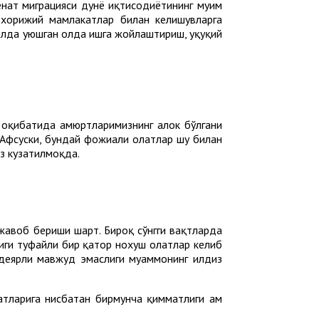
ҳнат миграцияси дунё иқтисодиётининг муҳим
 хорижий мамлакатлар билан келишувларга
лда уюшган ҳолда ишга жойлаштириш, ҳуқуқий
оқибатида ҳамюртларимизнинг ҳалок бўлгани
 Афсуски, бундай фожиали ҳолатлар шу билан
ез кузатилмоқда.
 жавоб бериши шарт. Бироқ сўнгги вақтларда
ги туфайли бир қатор нохуш ҳолатлар келиб
 деярли мавжуд эмаслиги муаммонинг илдиз
тларига нисбатан бирмунча қимматлиги ҳам