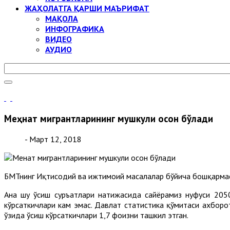
ЖАҲОЛАТГА ҚАРШИ МАЪРИФАТ
МАҚОЛА
ИНФОГРАФИКА
ВИДЕО
АУДИО
Меҳнат мигрантларининг мушкули осон бўлади
- Март 12, 2018
БМТнинг Иқтисодий ва ижтимоий масалалар бўйича бошқармаси 
Ана шу ўсиш суръатлари натижасида сайёрамиз нуфуси 2050
кўрсаткичлари кам эмас. Давлат статистика қўмитаси ахборо
ўзида ўсиш кўрсаткичлари 1,7 фоизни ташкил этган.