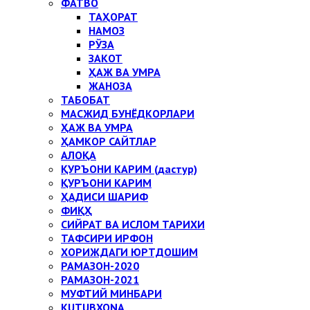
ФАТВО
ТАҲОРАТ
НАМОЗ
РЎЗА
ЗАКОТ
ҲАЖ ВА УМРА
ЖАНОЗА
ТАБОБАТ
МАСЖИД БУНЁДКОРЛАРИ
ҲАЖ ВА УМРА
ҲАМКОР САЙТЛАР
АЛОҚА
ҚУРЪОНИ КАРИМ (дастур)
ҚУРЪОНИ КАРИМ
ҲАДИСИ ШАРИФ
ФИҚҲ
СИЙРАТ ВА ИСЛОМ ТАРИХИ
ТАФСИРИ ИРФОН
ХОРИЖДАГИ ЮРТДОШИМ
РАМАЗОН-2020
РАМАЗОН-2021
МУФТИЙ МИНБАРИ
KUTUBXONA