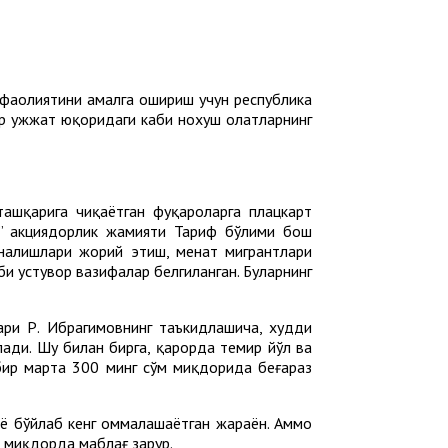
 фаолиятини амалга ошириш учун республика
 ҳужжат юқоридаги каби нохуш ҳолатларнинг
ашқарига чиқаётган фуқароларга плацкарт
и” акциядорлик жамияти Тариф бўлими бош
ўналишлари жорий этиш, меҳнат мигрантлари
и устувор вазифалар белгиланган. Буларнинг
бари Р. Ибрагимовнинг таъкидлашича, худди
лади. Шу билан бирга, қарорда темир йўл ва
ир марта 300 минг сўм миқдорида беғараз
унё бўйлаб кенг оммалашаётган жараён. Аммо
 миқдорда маблағ зарур.