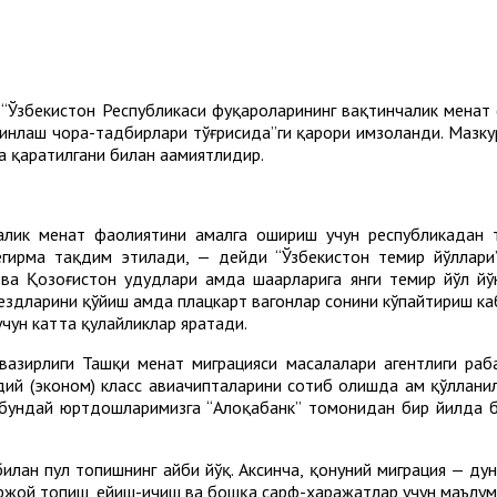
“Ўзбекистон Республикаси фуқароларининг вақтинчалик меҳнат
нлаш чора-тадбирлари тўғрисида”ги қарори имзоланди. Мазкур
 қаратилгани билан аҳамиятлидир.
лик меҳнат фаолиятини амалга ошириш учун республикадан т
чегирма тақдим этилади, — дейди “Ўзбекистон темир йўллар
ва Қозоғистон ҳудудлари ҳамда шаҳарларига янги темир йўл й
здларини қўйиш ҳамда плацкарт вагонлар сонини кўпайтириш каб
чун катта қулайликлар яратади.
вазирлиги Ташқи меҳнат миграцияси масалалари агентлиги раҳ
дий (эконом) класс авиачипталарини сотиб олишда ҳам қўллани
 бундай юртдошларимизга “Алоқабанк” томонидан бир йилда б
 билан пул топишнинг айби йўқ. Аксинча, қонуний миграция — д
ржой топиш, ейиш-ичиш ва бошқа сарф-харажатлар учун маълум