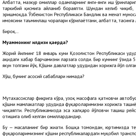
Албатта, мазкур омиллар одамларнинг янги-янги иш ўринлариг
таркибий қисмига айланиб бораяпти. Шундан келиб чиқиб,
эришмоқда. Ўзбекистон Республикаси Бандлик ва меҳнат мунос
ҳимоясини таъминлаш чоралари кўрилаётгани, албатта, таҳсинга
Бироқ...
Муаммонинг илдизи қаерда?
Жорий йилнинг 18 январь куни Қозоғистон Республикаси ҳуду
ҳақидаги хабар барчамизни ларзага солди. Бир куннинг ўзида 
якун топгани йўқ. Қўшни давлатлар ҳудудидан хорижга йўл олга
Хўш, бунинг асосий сабаблари нимада?
Мутахассислар фикрига кўра, узоқ масофага қатновчи автобус
қўшни мамлакатлар ҳудудида фуқароларимизни хорижга ташиёт
чиқаяпти. Республикамизда эса халқаро йўловчи ташиш рей
отишига олиб келган омиллардандир.
Бу — масаланинг бир жиҳати. Бошқа томондан, юртимизда те
фуқароларимизнинг қўшни республикалардаги муқобил транспо