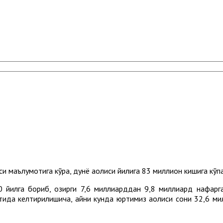
маълумотига кўра, дунё аҳолиси йилига 83 миллион кишига кўп
 йилга бориб, ҳозирги 7,6 миллиарддан 9,8 миллиард нафарг
тида келтирилишича, айни кунда юртимиз аҳолиси сони 32,6 ми