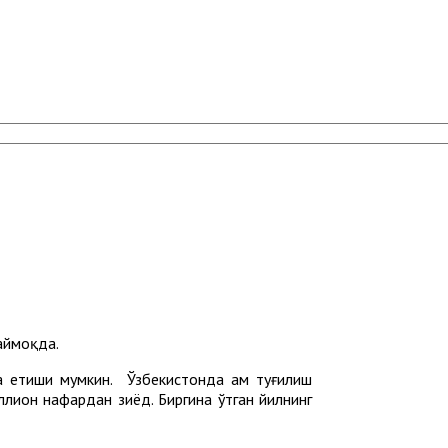
аймоқда.
а етиши мумкин. Ўзбекистонда ҳам туғилиш
ллион нафардан зиёд. Биргина ўтган йилнинг