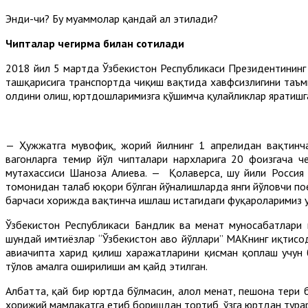
Энди-чи? Бу муаммолар қандай ҳал этилади?
Чипталар чегирма билан сотилади
2018 йил 5 мартда Ўзбекистон Республикаси Президентининг 
ташқарисига транспортда чиқиш вақтида хавфсизлигини таъми
олдини олиш, юртдошларимизга қўшимча қулайликлар яратишга
— Ҳужжатга мувофиқ, жорий йилнинг 1 апрелидан вақтинча
вагонларга темир йўл чипталари нархларига 20 фоизгача 
мутахассиси Шаҳноза Алиева. — Қолаверса, шу йили Россия 
томонидан талаб юқори бўлган йўналишларда янги йўловчи пое
барчаси хорижда вақтинча ишлаш истагидаги фуқароларимиз у
Ўзбекистон Республикаси Бандлик ва меҳнат муносабатлари 
шундай имтиёзлар “Ўзбекистон ҳаво йўллари” МАКнинг иқтисо
авиачипта харид қилиш харажатларини қисман қоплаш учун
тўлов амалга оширилиши ҳам қайд этилган.
Албатта, қай бир юртда бўлмасин, ҳалол меҳнат, пешона тери
хорижий мамлакатга етиб боришдан тортиб, ўзга юртдан тура