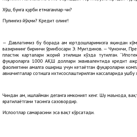
Хўш, бунга қурби етмаганлар-чи?
Пулингиз йўқми? Кредит олинг!
— Давлатимиз бу борада ҳам юртдошларимизга яқиндан кўм
вазирининг биринчи ўринбосари Э. Муҳитдинов. — Чунончи, П
пластик карталари жорий этилиши кўзда тутилган. “Ипоте
фуқароларга 1000 АҚШ доллари эквивалентида кредит ажрат
фаолиятини амалга ошириш учун кетаётган фуқароларни компл
авиачипталар сотишга ихтисослаштирилган кассаларида ушбу 
Чиндан ҳам, ишлайман деганга имконият кенг. Шу маънода, ва
яратилаётгани таҳсинга сазовордир.
Ислоҳотлар самарасини эса вақт кўрсатади.