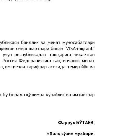
бликаси бандлик ва меҳнат муносабатлари
ирилган очиш шартлари билан “VISA-migrant”
 учун республикадан ташқарига чиқаётган
 Россия Федерациясига вақтинчалик меҳнат
ш, имтиёзли тарифлар асосида темир йўл ва
га бу борада қўшимча қулайлик ва имтиёзлар
Фаррух БЎТАЕВ,
«Халқ сўзи» мухбири.