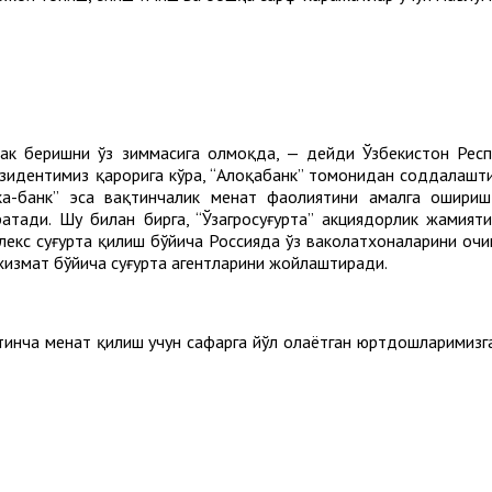
ак беришни ўз зиммасига олмоқда, — дейди Ўзбекистон Респу
резидентимиз қарорига кўра, “Алоқабанк” томонидан соддалашт
ка-банк” эса вақтинчалик меҳнат фаолиятини амалга ошириш
ади. Шу билан бирга, “Ўзагросуғурта” акциядорлик жамияти
екс суғурта қилиш бўйича Россияда ўз ваколатхоналарини очи
хизмат бўйича суғурта агентларини жойлаштиради.
қтинча меҳнат қилиш учун сафарга йўл олаётган юртдошларимиз