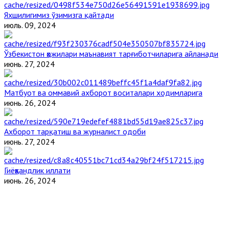
Яхшилигимиз ўзимизга қайтади
июль. 09, 2024
Ўзбекистон ҳожилари маънавият тарғиботчиларига айланади
июнь. 27, 2024
Матбуот ва оммавий ахборот воситалари ходимларига
июнь. 26, 2024
Ахборот тарқатиш ва журналист одоби
июнь. 27, 2024
Гиёҳвандлик иллати
июнь. 26, 2024