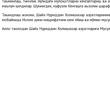
таъминлаш, тинчлик йўлидаги мулоқотларни кенгайтириш ва
маълум қилдилар. Шунингдек, нуфузли Кенгашга аъзолик шараф
Таъкидлаш жоизки, Шайх Нуриддин Холиқназар ҳазратларининг
мобайнида Ислом дини маърифатини кенг ёйиш ва мўмин-мусул
Аллоҳ таолодан Шайх Нуриддин Холиқназар ҳазратларига Мус