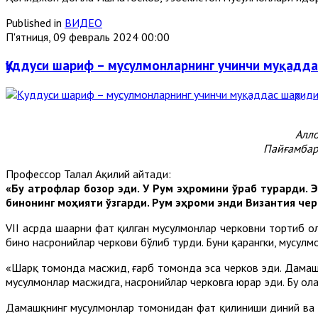
Published in
ВИДЕО
П'ятниця, 09 февраль 2024 00:00
Қуддуси шариф – мусулмонларнинг учинчи муқадд
Алло
Пайғамбар
Профессор Талал Ақилий айтади:
«Бу атрофлар бозор эди. У Рум эҳромини ўраб турарди. 
бинонинг моҳияти ўзгарди. Рум эҳроми энди Византия чер
VII асрда шаҳарни фатҳ қилган мусулмонлар черковни тортиб 
бино насронийлар черкови бўлиб турди. Буни қарангки, мусулм
«Шарқ томонда масжид, ғарб томонда эса черков эди. Дамашқ 
мусулмонлар масжидга, насронийлар черковга юрар эди. Бу ҳол
Дамашқнинг мусулмонлар томонидан фатҳ қилиниши диний ва мад