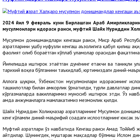
2024 йил 9 февраль куни Бирлашган Араб Амирликлари
мусулмонлари идораси раиси, муфтий Шайх Нуриддин Холи
Мусулмон донишмандлари кенгаши раиси, Миср Араб Респуб
ҳазратларини ушбу нуфузли кенгаш аъзолигига қабул қилиш ҳақ
фаолият олиб бораётган кўплаб уламолар орасидан фақатгина 
Йиғилишда иштирок этаётган дунёнинг етакчи ва таниқли у
тарихий воқеа бўлганини таъкидлаб, юртимиздаги диний-маъри
Аллоҳга шукрки, Ўзбекистон мусулмонлари идорасининг ис
ташкилотлар билан ҳамкорлик ўрнатилди, турли давлатлар ди
кўргазмаларда вакилларимиз муносиб иштирок этди. Ўз нав
ҳамда анжуманларга мамлакатимиз мезмонлик қилди.
Шайх Нуриддин Холиқназар ҳазратларининг Мусулмон донишман
кенг кўламли диний-маърифий соҳадаги ислоҳотларнинг юксак э
Муфтий ҳазратлари ўз навбатида Кенгаш раиси Аҳмад Тоййиб 
айтдилар. Шунингдек, муштарак мақсадлар бўлмиш Ислом дин