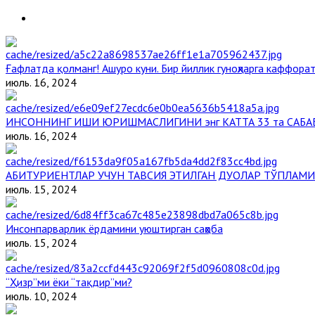
Ғафлатда қолманг! Ашуро куни. Бир йиллик гуноҳларга каффорат
июль. 16, 2024
ИНСОННИНГ ИШИ ЮРИШМАСЛИГИНИ энг КАТТА 33 та САБА
июль. 16, 2024
АБИТУРИЕНТЛАР УЧУН ТАВСИЯ ЭТИЛГАН ДУОЛАР ТЎПЛАМИ
июль. 15, 2024
Инсонпарварлик ёрдамини уюштирган саҳоба
июль. 15, 2024
“Ҳизр”ми ёки “тақдир”ми?
июль. 10, 2024