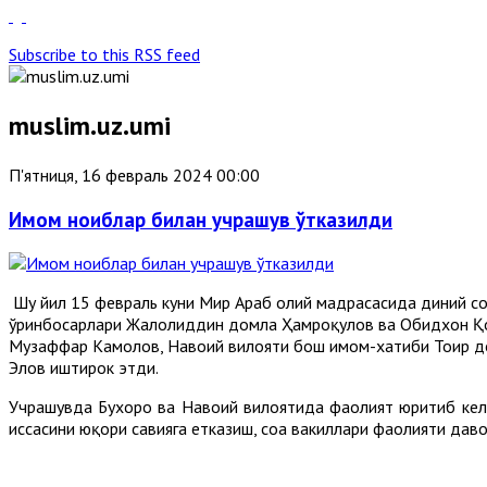
Subscribe to this RSS feed
muslim.uz.umi
П'ятниця, 16 февраль 2024 00:00
Имом ноиблар билан учрашув ўтказилди
Шу йил 15 февраль куни Мир Араб олий мадрасасида диний соҳ
ўринбосарлари Жалолиддин домла Ҳамроқулов ва Обидхон Қо
Музаффар Камолов, Навоий вилояти бош имом-хатиби Тоҳир д
Элов иштирок этди.
Учрашувда Бухоро ва Навоий вилоятида фаолият юритиб кела
ҳиссасини юқори савияга етказиш, соҳа вакиллари фаолияти д