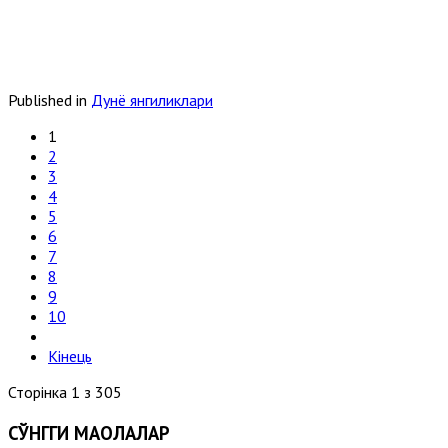
Published in
Дунё янгиликлари
1
2
3
4
5
6
7
8
9
10
Кінець
Сторінка 1 з 305
СЎНГГИ МАҚОЛАЛАР