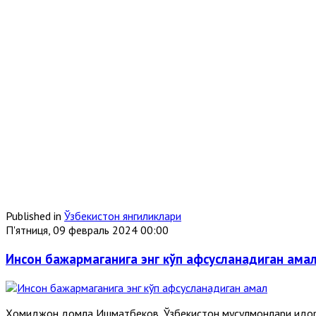
Published in
Ўзбекистон янгиликлари
П'ятниця, 09 февраль 2024 00:00
Инсон бажармаганига энг кўп афсусланадиган ама
Ҳомиджон домла Ишматбеков, Ўзбекистон мусулмонлари идор