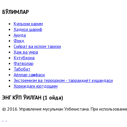
БЎЛИМЛАР
Қуръони карим
Ҳадиси шариф
Ақида
Фиқҳ
Сийрат ва ислом тарихи
Ҳаж ва умра
Кутубхона
Фатволар
Табобат
Аёллар саҳифаси
Экстремизм ва терроризм - тарраққиёт кушандаси
Хориждаги юртдошим
ЭНГ КЎП ЎҚИЛГАН (1 ойда)
© 2016. Управление мусульман Узбекистана. При использовании