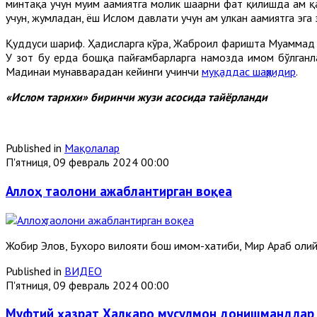
минтақа учун муҳим аҳамиятга молик шаҳарни фатҳ қилишда ҳам 
учун, жумладан, ёш Ислом давлати учун ҳам улкан аҳамиятга эга 
Қуддуси шариф. Ҳадисларга кўра, Жаброил фаришта Муҳаммад со
У зот бу ерда бошқа пайғамбарларга намозда имом бўлганлар
Мадинаи мунавварадан кейинги учинчи
муқаддас шаҳридир
.
«Ислом тарихи» биринчи жузи асосида тайёрланди
Published in
Мақолалар
П'ятниця, 09 февраль 2024 00:00
Аллоҳ таолони ажаблантирган воқеа
Жобир Элов, Бухоро вилояти бош имом-хатиби, Мир Араб оли
Published in
ВИДЕО
П'ятниця, 09 февраль 2024 00:00
Муфтий ҳазрат Халқаро мусулмон донишмандлар к