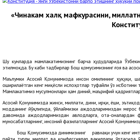
«Чинакам халқ мафкурасини, миллатн
Констит
Шу кунларда мамлакатимизнинг барча ҳудудларида Ўзбеки
этилмоқда. Бу каби тадбирлар Бош қомусимизнинг ғоя ва асо
Маълумки Асосий Қонунимизда инсон омилининг ҳуқуқи, ша
оширилаётган кенг миқёсли ислоҳотлар туфайли ўз исботини 
Мамлакатимиз мусулмонлари ҳам диний, маърифий қадриятлар
Асосий Қонунимизда жинси, миллати, дини, ирқи, ёши, эътиқо
модданинг йўқлигида, ўйлаймизки аждодларимиздан мерос б
давомида аждодларимиздан авлодларга, ота-оналардан фа
муносабатларнинг, инсоний фазилатларнинг Асосий Қонунимизд
Бош Қомусимизда динимизнинг равнақи учун кенг имтиёзл
пайти турли миллат ва конфессиялар вакиллари ўртасида 