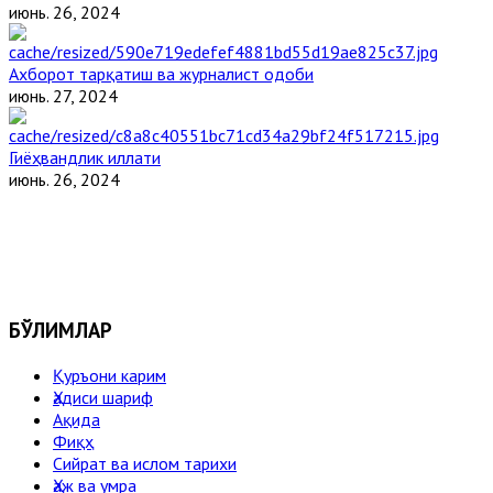
июнь. 26, 2024
Ахборот тарқатиш ва журналист одоби
июнь. 27, 2024
Гиёҳвандлик иллати
июнь. 26, 2024
БЎЛИМЛАР
Қуръони карим
Ҳадиси шариф
Ақида
Фиқҳ
Сийрат ва ислом тарихи
Ҳаж ва умра