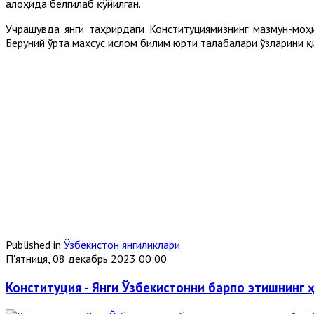
алоҳида белгилаб қўйилган.
Учрашувда янги таҳрирдаги Конституциямизнинг мазмун-моҳ
Беруний ўрта махсус ислом билим юрти талабалари ўзларини қ
Published in
Ўзбекистон янгиликлари
П'ятниця, 08 декабрь 2023 00:00
Конституция - Янги Ўзбекистонни барпо этишнинг 