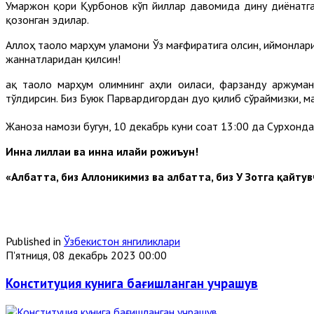
Умаржон қори Қурбонов кўп йиллар давомида дину диёнатга
қозонган эдилар.
Аллоҳ таоло марҳум уламони Ўз мағфиратига олсин, иймонлар
жаннатларидан қилсин!
Ҳақ таоло марҳум олимнинг аҳли оиласи, фарзанду аржума
тўлдирсин. Биз Буюк Парвардигордан дуо қилиб сўраймизки, ма
Жаноза намози бугун, 10 декабрь куни соат 13:00 да Сурхон
Инна лиллаҳи ва инна илайҳи рожиъун!
«Албатта, биз Аллоҳникимиз ва албатта, биз У Зотга қайту
Published in
Ўзбекистон янгиликлари
П'ятниця, 08 декабрь 2023 00:00
Конституция кунига бағишланган учрашув