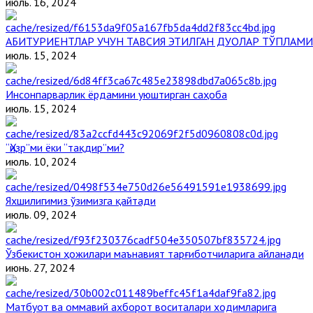
июль. 16, 2024
АБИТУРИЕНТЛАР УЧУН ТАВСИЯ ЭТИЛГАН ДУОЛАР ТЎПЛАМИ
июль. 15, 2024
Инсонпарварлик ёрдамини уюштирган саҳоба
июль. 15, 2024
“Ҳизр”ми ёки “тақдир”ми?
июль. 10, 2024
Яхшилигимиз ўзимизга қайтади
июль. 09, 2024
Ўзбекистон ҳожилари маънавият тарғиботчиларига айланади
июнь. 27, 2024
Матбуот ва оммавий ахборот воситалари ходимларига