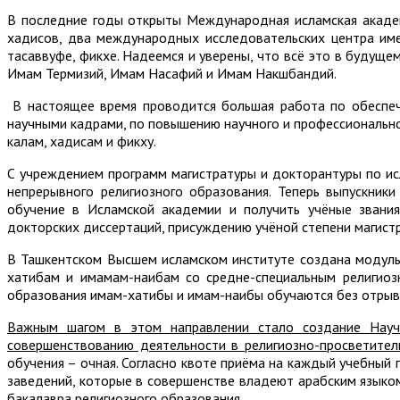
В последние годы открыты Международная исламская академ
хадисов, два международных исследовательских центра име
тасаввуфе, фикхе. Надеемся и уверены, что всё это в будуще
Имам Термизий, Имам Насафий и Имам Накшбандий.
В настоящее время проводится большая работа по обеспеч
научными кадрами, по повышению научного и профессиональног
калам, хадисам и фикху.
С учреждением программ магистратуры и докторантуры по ис
непрерывного религиозного образования. Теперь выпускни
обучение в Исламской академии и получить учёные звания
докторских диссертаций, присуждению учёной степени магистр
В Ташкентском Высшем исламском институте создана модульн
хатибам и имамам-наибам со средне-специальным религиоз
образования имам-хатибы и имам-наибы обучаются без отрыв
Важным шагом в этом направлении стало создание Науч
совершенствованию деятельности в религиозно-просветител
обучения – очная. Согласно квоте приёма на каждый учебный
заведений, которые в совершенстве владеют арабским языко
бакалавра религиозного образования.