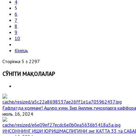
4
5
6
7
8
9
10
Кінець
Сторінка 5 з 2297
СЎНГГИ МАҚОЛАЛАР
Ғафлатда қолманг! Ашуро куни. Бир йиллик гуноҳларга каффора
июль. 16, 2024
ИНСОННИНГ ИШИ ЮРИШМАСЛИГИНИ энг КАТТА 33 та САБА