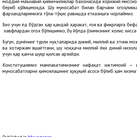
моддий-маънавий қийинчиликлар бахонасида хорижий миссион
бериб қўйишмоқда. Шу муносабат билан барчани огоҳликка
фарзандларимизга тўла-тўқис равишда етказишга чорлаймиз.
Биз учун ёд бўдган ҳар қандай ҳаракат, ғоя ва фикрларга беф
хавфлардан огох бўлишимиз, бу йўлда ўзимизнинг холис хисс
Бугун, дунёнинг турли нуқталарида диний, миллий ва этник мо
ва хотиржам яшаётгани, шу чоққача миллий ёки диний низол
учун ҳар қанча шукр қилсак арзийди.
Конституциямиз мамлакатимизнинг нафақат ижтимоий — и
муносабатларни ҳимоялашнинг ҳуқуқий асоси бўлиб ҳам хизма