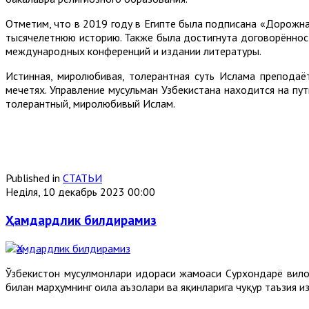
Отметим, что в 2019 году в Египте была подписана «Дорожн
тысячелетнюю историю. Также была достигнута договорённост
международных конференций и издании литературы.
Истинная, миролюбивая, толерантная суть Ислама преподаё
мечетях. Управление мусульман Узбекистана находится на пу
толерантный, миролюбивый Ислам.
Published in
СТАТЬИ
Неділя, 10 декабрь 2023 00:00
Ҳамдардлик билдирамиз
Ўзбекистон мусулмонлари идораси жамоаси Сурхондарё вил
билан марҳумнинг оила аъзолари ва яқинларига чуқур таъзия и