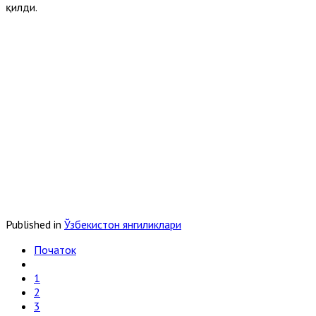
қилди.
Published in
Ўзбекистон янгиликлари
Початок
1
2
3