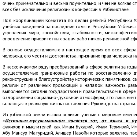
очень примечательно и весьма поучительно, и чем не всякая с
всех без исключения религиозных конфессий в Узбекистане.
Под координацией Комитета по делам религий Республики Уз
учебных заведений за последние годы в Республике Узбекис
укрепления мира, спокойствия, стабильности, межконфесси
определение приоритетных задач работников религиозной сф
В основе осуществляемых в настоящее время во всех сфер
человека, его чести и достоинства, признание прав человека 
В нескончаемом ряду преобразований в сфере религии за год
осуществляемые грандиозные работы по восстановлению ду
реконструкции и благоустройству исторических памятников, с
религии от различных провокаций и нападок, важность раз
выполняется сегодня государством и правительством в сфере 
оздоровлении социально-духовной атмосферы, это лишь ничто
воплощая в реальную жизнь наставления Руководства страны.
Из узбекской земли вышли великие учёные с мировым имене
«
Истинным мусульманином является тот, от языка и р
факихов и мыслителей, как Имам Бухарий, Имам Термизий, И
Абу Мансур Матуридий, Алишер Навойи которые являлись тво