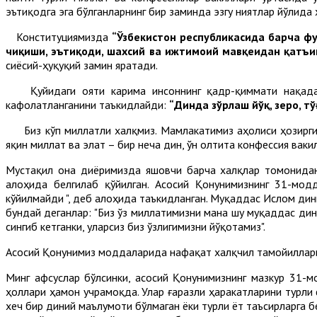
эътиқодга эга бўлганларнинг бир заминда эзгу ниятлар йўлида
Конституциямизда
“Ўзбекистон республикасида барча фуқ
чиқиши, эътиқоди, шахсий ва ижтимоий мавқеидан қатъий
сиёсий-ҳуқуқий замин яратади.
Қуйидаги ояти карима инсоннинг қадр-қиммати нақадар 
кафолатланганини таъкидлайди:
“Динда зўрлаш йўқ, зеро, т
Биз кўп миллатли халқмиз. Мамлакатимиз аҳолиси ҳозирги к
яқин миллат ва элат – бир неча дин, ўн олтита конфессия вак
Мустақил она диёримизда яшовчи барча халқлар томонидан
алоҳида белгилаб қўйилган. Асосий Қонунимизнинг 31-мод
кўйилмайди ", деб алоҳида таъкидланган. Муқаддас Ислом ди
бундай деганлар: "Биз ўз миллатимизни мана шу муқаддас ди
сингиб кетганки, уларсиз биз ўзлигимизни йўқотамиз".
Асосий Қонунимиз моддаларида нафақат халқчил тамойиллариг
Минг афсуслар бўлсинки, асосий Қонунимизнинг мазкур 31-
ҳоллари ҳамон учрамоқда. Улар ғаразли ҳаракатларини турли
хеч бир диний маълумоти бўлмаган ёки турли ёт таъсирларга