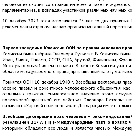
человека не сходит со страниц интернета, газет и журналов
парламентариев, в докладах участников различных научных ко
10 декабря 2023 года исполняется 75 лет со дня принятия
рекомендации странам-членам организации данный нормативны
Первое заседание Комиссии ООН по правам человека прош
Комиссии была избрана Элеонора Рузвельт. В Комиссии были п
Иран, Ливия, Панама, СССР, США, Уругвай, Филиппины, Фран
Международным биллем о правах. В работе Комиссии участво
области международного права, приглашённый на эту должнос
Принятая ООН 10 декабря 1948 г.
Всеобщая декларация прав
уровне правил и ориентиров человеческого общежития, как 
отдельных граждан.
Универсальное значение этого докуме
полувековой практикой его действия.
Элеонора Рузвельт наз
называют «Хартией прав человека». Декларация имеет только
Всеобщая декларация прав человека – рекомендованный 
резолюцией 217 А (III) («Международный пакт о правах ч
которыми обладают все люди и является частью Междунар