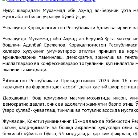
Нукус шаҳридаги Муҳаммад ибн Аҳмад ал-Беруний ўрта мах
муносабати билан учрашув бўлиб ўтди.
Учрашувда Қорақалпоғистон Республикаси Адлия вазирлиги ва
Учрашувда Муҳаммад ибн Аҳмад ал-Беруний ўрта махсус и
бошлиғи Адилбай Ережепов, Қорақалпоғистон Республикас
халқаро ҳуқуқнинг умумэътироф этилган принцип ва норма
эркинликларини таъминлаш, демократия, эркинлик ва тенг
миллатлараро ва конфессиялараро тотувликни, кўп миллатли
эканини таъкидлади.
Ўзбекистон Республикаси Президентининг 2023 йил 16 ноя
тараққиёт ва фаровон ҳаёт асоси!” деган ҳаётий шиор остида
Дарҳақиқат, бош қомусимиз мазмун-моҳиятида инсон, унин
демократик давлат, очиқ ва адолатли жамиятни барпо этиш, 
ўзаро қўллаб-қувватлаш, тинчлик ва тотувлик асосида мустаҳ
Жумладан, Конституциямизнинг 13-моддасида Ўзбекистон Респ
шаъни, қадр-қиммати ва бошқа ажралмас ҳуқуқлари олий қ
белгилаб қўйилган бўлса, 33-моддасида ҳар ким фикрлаш, сў