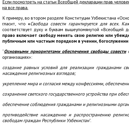
Если посмотреть на статьи Всеобщей декларации прав челове
на все права.
К примеру, во втором разделе Конституции Узбекистана «Осно
гласит, что
«
Свобода совести гарантируется для всех. К
соответствует духу и буквам вышеупомянутой «Всеобщей де
право включает свободу менять свою религию или убежде
публичным или частным порядком в учении, богослужении
“
Основными приоритетами обеспечения свободы совести
я
организациях»:
создание равных условий для реализации гражданами сво
насаждения религиозных взглядов;
укрепление мира и согласия между конфессиями, обеспечени
сохранение светского государственного устройства при обес
обеспечение соблюдения гражданами и религиозными органи
противодействие насаждению и распространению религио
свободам граждан Республики Узбекистан
”.