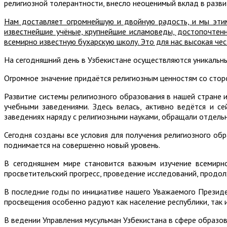
религиозной толерантности, внесло неоценимый вклад в разви
Нам доставляет огромнейшую и двойную радость, и мы этим
известнейшие учёные, крупнейшие исламоведы, достопочтенн
всемирно известную бухарскую школу. Это для нас высокая чес
На сегодняшний день в Узбекистане осуществляются уникальн
Огромное значение придаётся религиозным ценностям со стор
Развитие системы религиозного образования в нашей стране
учебными заведениями. Здесь велась, активно ведётся и с
заведениях наряду с религиозными науками, обращали отдельн
Сегодня созданы все условия для получения религиозного об
поднимается на совершенно новый уровень.
В сегодняшнем мире становится важным изучение всемирно
просветительский прогресс, проведение исследований, продол
В последние годы по инициативе нашего Уважаемого Президе
просвещения особенно радуют как население республики, так и
В ведении Управления мусульман Узбекистана в сфере образо