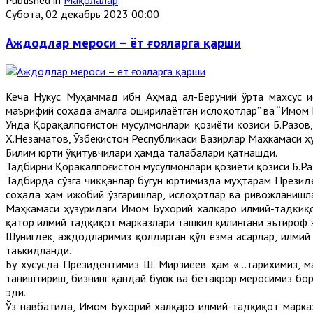
Published in
Мақолалар
Субота, 02 декабрь 2023 00:00
Аждодлар мероси – ёт ғояларга қарши
Кеча Нукус Муҳаммад ибн Аҳмад ал-Беруний ўрта махсус и
маърифий соҳада амалга оширилаётган ислоҳотлар” ва “Имом Б
Унда Қорақалпоғистон мусулмонлари қозиёти қозиси Б.Разов
Х.Незаматов, Ўзбекистон Республикаси Вазирлар Маҳкамаси 
Билим юрти ўқитувчилари ҳамда талабалари қатнашди.
Тадбирни Қорақалпоғистон мусулмонлари қозиёти қозиси Б.Ра
Тадбирда сўзга чиққанлар бугун юртимизда муҳтарам Презид
соҳада ҳам ижобий ўзгаришлар, ислоҳотлар ва ривожланишла
Маҳкамаси ҳузуридаги Имом Бухорий халқаро илмий-тадқиқ
қатор илмий тадқиқот марказлари ташкил қилингани эътироф 
Шунигдек, аждодларимиз қолдирган қўл ёзма асарлар, илмий
таъкидланди.
Бу хусусда Президентимиз Ш. Мирзиёев ҳам «...тарихимиз, м
таништириш, бизнинг қандай буюк ва бетакрор меросимиз бор
эди.
Ўз навбатида, Имом Бухорий халқаро илмий-тадқиқот марка