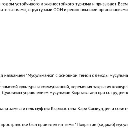
годом устойчивого и жизнестойкого туризма и призывает Всем
вительствами, структурами ООН и региональными организациями
од названием "Мусульманка" с основной темой одежды мусульм
.
сламской культуры и коммуникаций, церемония закрытия конкурс
 и Духовным управлением мусульман Кыргызстана при сотруднич
вали заместитель муфтия Кыргызстана Кари Самиуддин и советн
м пространстве был проведен на темы "Покрытие (хиджаб) мусу