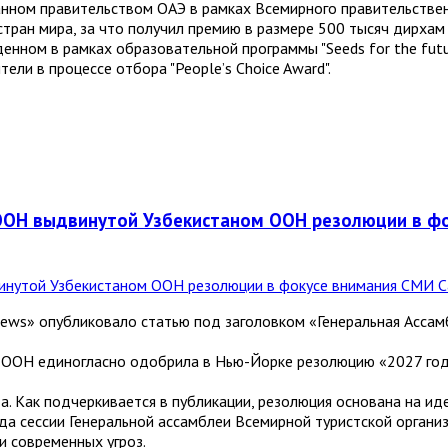
ванном правительством ОАЭ в рамках Всемирного правительствен
стран мира, за что получил премию в размере 500 тысяч дирхам 
денном в рамках образовательной программы "Seeds for the futu
тели в процессе отбора "Peopleʼs Choice Award".
 ООН выдвинутой Узбекистаном ООН резолюции в ф
News» опубликовало статью под заголовком «Генеральная Асса
ея ООН единогласно одобрила в Нью-Йорке резолюцию «2027 го
. Как подчеркивается в публикации, резолюция основана на ид
да сессии Генеральной ассамблеи Всемирной туристской органи
и современных угроз.