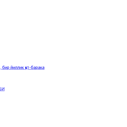
 бир йиллик қут-барака
БИ