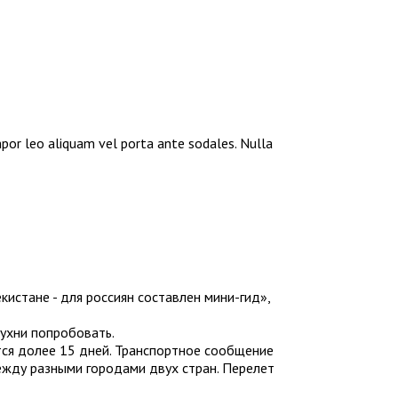
mpor leo aliquam vel porta ante sodales. Nulla
истане - для россиян составлен мини-гид»,
кухни попробовать.
ится долее 15 дней. Транспортное сообщение
ежду разными городами двух стран. Перелет