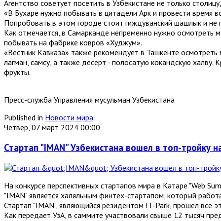
Агентство советует посетить в Узбекистане не только столицу
«В Бухаре нужно побывать в цитадели Арк и провести время во
Попробовать в этом городе стоит гиждуванский шашлык и не
Как отмечается, в Самарканде непременно нужно осмотреть ма
побывать на фабрике ковров «Худжум».
«Вестник Кавказа» также рекомендует в Ташкенте осмотреть 
лагман, самсу, а также десерт - полосатую кокандскую халву.
фрукты.
Пресс-служба Управления мусульман Узбекистана
Published in
Новости мира
Четвер, 07 март 2024 00:00
Стартап "IMAN" Узбекистана вошел в топ-тройку н
На конкурсе перспективных стартапов мира в Катаре "Web Sum
"IMAN" является халяльным финтех-стартапом, который работа
Стартап "IMAN", являющийся резидентом IT-Park, прошел все э
Как передает УзА, в саммите участвовали свыше 12 тысяч пре