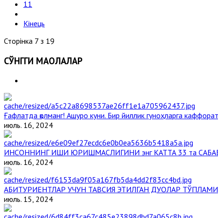
11
Кінець
Сторінка 7 з 19
СЎНГГИ МАҚОЛАЛАР
Ғафлатда қолманг! Ашуро куни. Бир йиллик гуноҳларга каффорат,
июль. 16, 2024
ИНСОННИНГ ИШИ ЮРИШМАСЛИГИНИ энг КАТТА 33 та САБА
июль. 16, 2024
АБИТУРИЕНТЛАР УЧУН ТАВСИЯ ЭТИЛГАН ДУОЛАР ТЎПЛАМИ
июль. 15, 2024