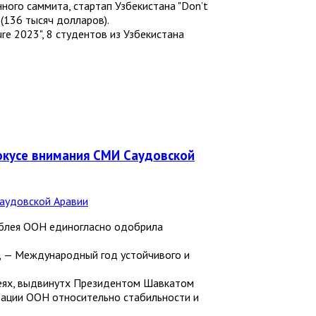
ного саммита, стартап Узбекистана "Donʼt
(136 тысяч долларов).
re 2023", 8 студентов из Узбекистана
окусе внимания СМИ Саудовской
мблея ООН единогласно одобрила
д — Международный год устойчивого и
еях, выдвинутқх Президентом Шавкатом
зации ООН относительно стабильности и