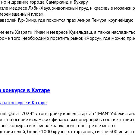
, но и древние города Самарканд и Бухару.
зле медресе Ляби-Хауз, живописный пруд и красивые мозаики ра
 перемешанный плов».
взолей Гур-Эмир, где покоится прах Амира Темура, крупнейшую 
мечеть Хазрати Имам и медресе Кукельдаш, а также насладитьс
 Кроме того, необходимо посетить рынок «Чорсу», где можно прио
а конкурсе в Катаре
mit Qatar 2024" в топ-тройку вошел стартап "IMAN" Узбекистана
ет на основе исламских финансовых операций в соответствии с
тапы конкурса и в финале занял почетное третье место.
дставителей, более 1000 крупных стартапов, свыше 500 инвесто