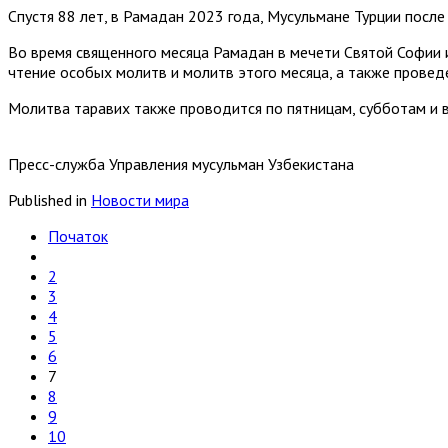
Спустя 88 лет, в Рамадан 2023 года, Мусульмане Турции посл
Во время священного месяца Рамадан в мечети Святой Софии и
чтение особых молитв и молитв этого месяца, а также провед
Молитва таравих также проводится по пятницам, субботам и в
Пресс-служба Управления мусульман Узбекистана
Published in
Новости мира
Початок
2
3
4
5
6
7
8
9
10