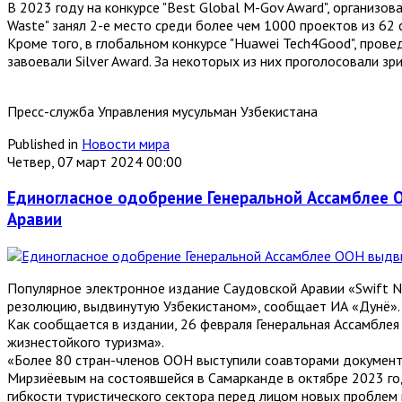
В 2023 году на конкурсе "Best Global M-Gov Award", организо
Waste" занял 2-е место среди более чем 1000 проектов из 62 
Кроме того, в глобальном конкурсе "Huawei Tech4Good", прове
завоевали Silver Award. За некоторых из них проголосовали зри
Пресс-служба Управления мусульман Узбекистана
Published in
Новости мира
Четвер, 07 март 2024 00:00
Единогласное одобрение Генеральной Ассамблее
Аравии
Популярное электронное издание Саудовской Аравии «Swift 
резолюцию, выдвинутую Узбекистаном», сообщает ИА «Дунё».
Как сообщается в издании, 26 февраля Генеральная Ассамбл
жизнестойкого туризма».
«Более 80 стран-членов ООН выступили соавторами документа
Мирзиёевым на состоявшейся в Самарканде в октябре 2023 го
гибкости туристического сектора перед лицом новых проблем 