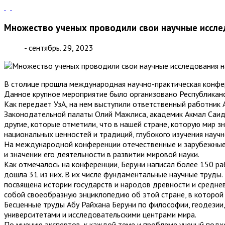
Множество ученых проводили свои научные иссле
- сентябрь. 29, 2023
В столице прошла международная научно-практическая конфере
Данное крупное мероприятие было организовано Республиканс
Как передает УзА, на нем выступили ответственный работник
Законодательной палаты Олий Мажлиса, академик Акмал Саид
другие, которые отметили, что в нашей стране, которую мир 
национальных ценностей и традиций, глубокого изучения науч
На международной конференции отечественные и зарубежные 
и значении его деятельности в развитии мировой науки.
Как отмечалось на конференции, Беруни написал более 150 раб
дошла 31 из них. В их числе фундаментальные научные труды. 
посвящена истории государств и народов древности и среднев
собой своеобразную энциклопедию об этой стране, в которой 
Бесценные труды Абу Райхана Беруни по философии, геодезии
университетами и исследовательскими центрами мира.
По мнению экспертов, к каждой теме и проблеме ученый подх