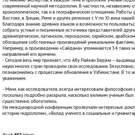
современной научной методологии. В частности, независимо о
хронологическом, так и в географическом отношении. Работы 
Востоке, в Греции, Риме и других регионах с V по XI века нашей
Благодаря знанию древних языков и возможности пользоватьс
собрать устные и письменные источники представителей други
древнегреческом, латинском, персидском, сирийском, арабском
обогащения собственных произведений уникальными фактами, 
Например, в произведении «Сайдана» упоминаются 34 таких н
направлений его времени.
- Сегодня весь мир признает, что Абу Райхан Беруни – выдающи
науки многих стран проводили свои исследования. Безусловн
познакомились с процессами обновления в Узбекистане. В то ж
уважением.
- Меня, как исследователя, всегда интересовали философские 
поскольку подробно раскрыла, насколько великим ученым был 
существенно обогатились.
На международной конференции прозвучали интересные доклад
истории гидрологии», «Вклад ученого в социальные и гуманита
Read
487
times