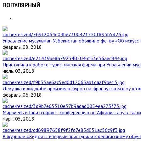
ПОПУЛЯРНЫЙ
Управление мусульман Узбекистан объявило фетву «Об искус
февраль. 08, 2018
Приступила к работе туристическая фирма при Управлении мус
июль. 03, 2018
Девушка в хиджабе произвела фурор на французском шоу «Го
февраль. 06, 2018
Мирзиёев и Гани откроют конференцию по Афганистану в Ташк
март. 05, 2018
В журнале «Хидоят» впервые приступили к религиозному обуч