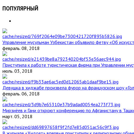
ПОПУЛЯРНЫЙ
Управление мусульман Узбекистан объявило фетву «Об искус
февраль. 08, 2018
Приступила к работе туристическая фирма при Управлении мус
июль. 03, 2018
Девушка в хиджабе произвела фурор на французском шоу «Го
февраль. 06, 2018
Мирзиёев и Гани откроют конференцию по Афганистану в Ташк
март. 05, 2018
В журнале «Хидоят» впервые приступили к религиозному обуч