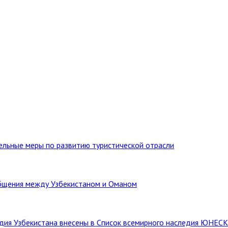
тельные меры по развитию туристической отрасли
бщения между Узбекистаном и Оманом
ледия Узбекистана внесены в Список всемирного наследия ЮНЕС