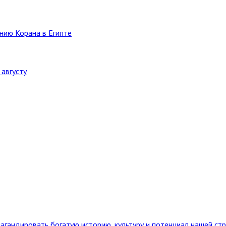
нию Корана в Египте
августу
агандировать богатую историю, культуру и потенциал нашей ст