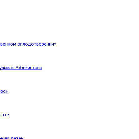
ственном оплодотворении»
ульман Узбекистана
лос»
енте
ению детей