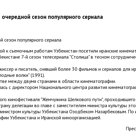
 очередной сезон популярного сериала
кой к съемочным работам Узбекистан посетили иранские кинема
бекистане 7-й сезон телесериала "Столица" в тесном сотруднич
иссер и писатель, снявший более 30 фильмов и сериалов для ир
олодные волки" (1991).
стве между двумя странами в области кинематографии.
илась с директором Национального центра развития кинематогр
го кинофестиваля "Жемчужина Шелкового пути", проходившего с
трану делегации во главе с заместителем министра культуры эт
министром культуры Узбекистана Озодбеком Назарбековым. По 
фии Узбекистана и Иранской киноорганизацией.
Прес