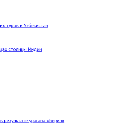
их туров в Узбекистан
ицах столицы Индии
в результате урагана «Берил»