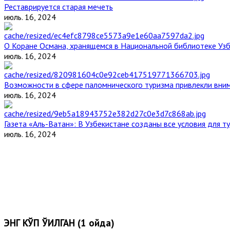
Реставрируется старая мечеть
июль. 16, 2024
О Коране Османа, хранящемся в Национальной библиотеке Уз
июль. 16, 2024
Возможности в сфере паломнического туризма привлекли вним
июль. 16, 2024
Газета «Аль-Ватан»: В Узбекистане созданы все условия для т
июль. 16, 2024
ЭНГ КЎП ЎҚИЛГАН (1 ойда)