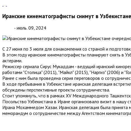
Иранские кинематографисты снимут в Узбекистане
- июль. 09, 2024
С 27 июня по 3 июля для ознакомления со страной и подготов
В этом году иранские кинематографисты планируют снять в Уз
актерами.
Режиссер сериала Сирус Мукаддам - ведущий иранский кинореж
работами "Столица" (2011), "Майкл" (2015), "Наргиз" (2006) и "Г
Ранее с ним была проведена серия переговоров о сотрудниче
В ходе пребывания в Узбекистане иранская делегация встрет
обсуждены перспективные проекты сотрудничества.
Стоит упомянуть, что в рамках XV Международного Ташкентско
Посольство Узбекистана в Иране организовало визит в нашу с
Ирана Мохаммедом Хазаи. Иранская делегация была принята 
меморандум о сотрудничестве между Агентством кинематогра