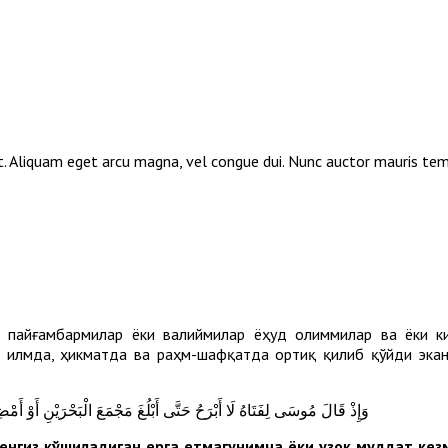
elit. Aliquam eget arcu magna, vel congue dui. Nunc auctor mauris te
от пайғамбармилар ёки валиймилар ёҳуд олиммилар ва ёки к
 илмда, ҳикматда ва раҳм-шафқатда ортиқ қилиб қўйди экан
وَإِذْ قَالَ مُوسَى لِفَتَاهُ لَا أَبْرَحُ حَتَّى أَبْلُغَ مَجْمَعَ الْبَحْرَيْنِ أَوْ أَمْ
 денгиз қўшиладиган ерга етмагунимча ёки узоқ муддат ке