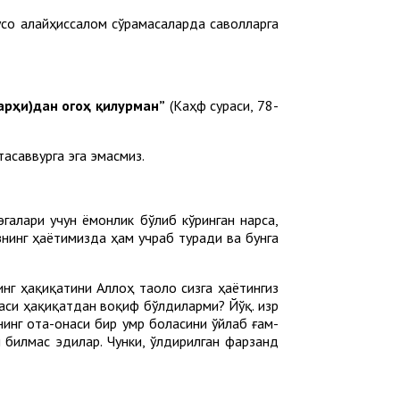
усо алайҳиссалом сўрамасаларда саволларга
арҳи)дан огоҳ қилурман”
(Каҳф сураси, 78-
асаввурга эга эмасмиз.
галари учун ёмонлик бўлиб кўринган нарса,
знинг ҳаётимизда ҳам учраб туради ва бунга
инг ҳақиқатини Аллоҳ таоло сизга ҳаётингиз
аси ҳақиқатдан воқиф бўлдиларми? Йўқ. Ҳизр
нинг ота-онаси бир умр боласини ўйлаб ғам-
м билмас эдилар. Чунки, ўлдирилган фарзанд