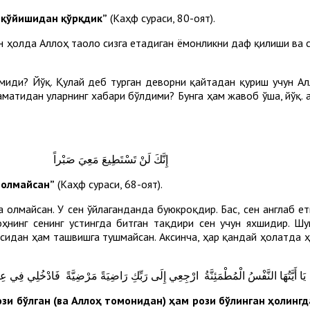
б қўйишидан қўрқдик”
(Каҳф сураси, 80-оят).
ан ҳолда Аллоҳ таоло сизга етадиган ёмонликни даф қилиши ва 
миди? Йўқ. Қулай деб турган деворни қайтадан қуриш учун А
аматидан уларнинг хабари бўлдими? Бунга ҳам жавоб ўша, йўқ. 
إِنَّكَ لَنْ تَسْتَطِيعَ مَعِيَ صَبْراً
а олмайсан”
(Каҳф сураси, 68-оят).
на олмайсан. У сен ўйлаганданда буюкроқдир. Бас, сен англаб 
оҳнинг сенинг устингда битган тақдири сен учун яхшидир. Шу
сидан ҳам ташвишга тушмайсан. Аксинча, ҳар қандай ҳолатда ҳ
يَا أَيَّتُهَا النَّفْسُ الْمُطْمَئِنَّةُ ارْجِعِي إِلَى رَبِّكِ رَاضِيَةً مَرْضِيَّةً فَادْخُلِي فِي 
зи бўлган (ва Аллоҳ томонидан) ҳам рози бўлинган ҳолингда,