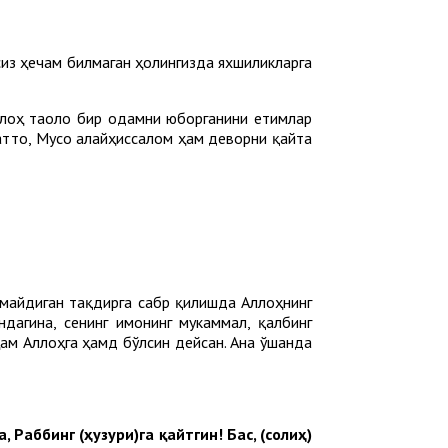
сиз ҳечам билмаган ҳолингизда яхшиликларга
ллоҳ таоло бир одамни юборганини етимлар
Ҳатто, Мусо алайҳиссалом ҳам деворни қайта
етмайдиган тақдирга сабр қилишда Аллоҳнинг
ндагина, сенинг имонинг мукаммал, қалбинг
ам Аллоҳга ҳамд бўлсин дейсан. Ана ўшанда
 Раббинг (ҳузури)га қайтгин! Бас, (солиҳ)