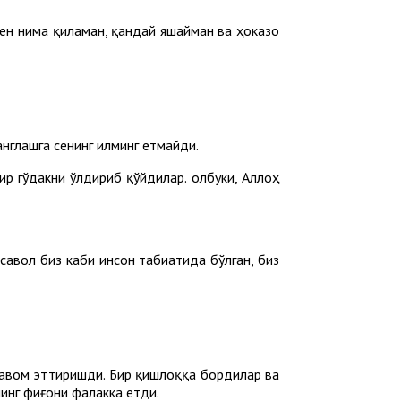
мен нима қиламан, қандай яшайман ва ҳоказо
англашга сенинг илминг етмайди.
р гўдакни ўлдириб қўйдилар. Ҳолбуки, Аллоҳ
 савол биз каби инсон табиатида бўлган, биз
давом эттиришди. Бир қишлоққа бордилар ва
нинг фиғони фалакка етди.