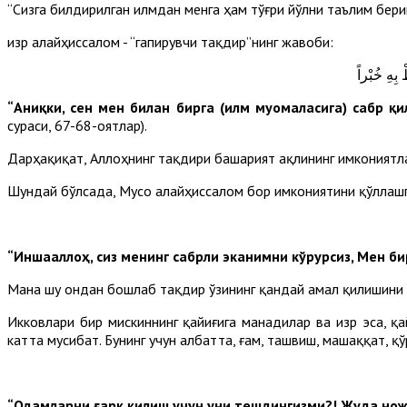
“Сизга билдирилган илмдан менга ҳам тўғри йўлни таълим бериш
Ҳизр алайҳиссалом - “гапирувчи тақдир”нинг жавоби:
بِهِ خُبْراً
“Аниқки, сен мен билан бирга (илм муомаласига) сабр қи
сураси, 67-68-оятлар).
Дарҳақиқат, Аллоҳнинг тақдири башарият ақлининг имкониятл
Шундай бўлсада, Мусо алайҳиссалом бор имкониятини қўллаш
“Иншааллоҳ, сиз менинг сабрли эканимни кўрурсиз, Мен б
Мана шу ондан бошлаб тақдир ўзининг қандай амал қилишини
Икковлари бир мискиннинг қайиғига манадилар ва Ҳизр эса, қ
катта мусибат. Бунинг учун албатта, ғам, ташвиш, машаққат, 
“Одамларни ғарқ қилиш учун уни тешдингизми?! Жуда нож