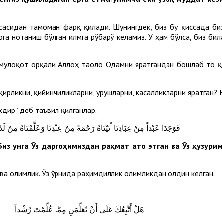
сасидан тамоман фарқ қилади. Шунингдек, биз бу қиссада биз
рга нотаниш бўлган илмга рўбарў келамиз. У ҳам бўлса, биз бил
у мулоқот орқали Аллоҳ таоло Одамни яратгандан бошлаб то 
қирликни, қийинчиликларни, урушларни, касалликларни яратган?
қдир” деб таъвил қилганлар.
فَوَجَدَا عَبْداً مِنْ عِبَادِنَا آَتَيْنَاهُ رَحْمَةً مِنْ عِنْدِنَا وَعَلَّمْنَاهُ مِنْ لَدُ
Биз унга Ўз даргоҳимиздан раҳмат ато этган ва Ўз ҳузури
 ва олимлик. Ўз ўрнида раҳимдиллик олимликдан олдин келган.
هَلْ أَتَّبِعُكَ عَلَى أَنْ تُعَلِّمَنِ مِمَّا عُلِّمْتَ رُشْداً