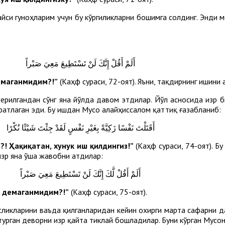
йси гуноҳларим учун бу кўргиликларни бошимга солдинг. Энди 
أَلَمْ أَقُلْ إِنَّكَ لَنْ تَسْتَطِيعَ مَعِيَ صَبْراً
демаганмидим?!”
(Каҳф сураси, 72-оят). Яъни, тақдирнинг ишини 
илгандан сўнг яна йўлда давом этдилар. Йўл асносида Ҳизр би
фатлаган эди. Бу ишдан Мусо алайҳиссалом қаттиқ ғазабланиб:
أَقَتَلْتَ نَفْسًا زَكِيَّةً بِغَيْرِ نَفْسٍ لَقَدْ جِئْتَ شَيْئًا نُكْرًا
! Ҳақиқатан, хунук иш қилдингиз!”
(Каҳф сураси, 74-оят). Бу
изр яна ўша жавобни атдилар:
أَلَمْ أَقُلْ لَّكَ إِنَّكَ لَنْ تَسْتَطِيعَ مَعِيَ صَبْراً
с, демаганмидим?!”
(Каҳф сураси, 75-оят).
ликларини ваъда қилганларидан кейин охирги марта сафарни 
турган деворни Ҳизр қайта тиклай бошладилар. Буни кўрган Мусо