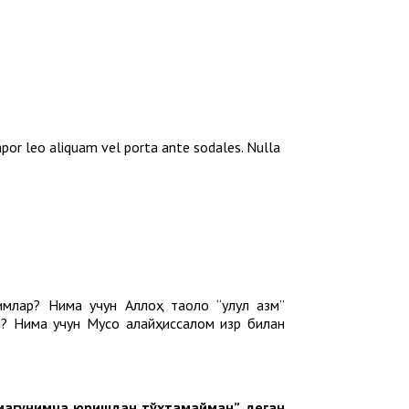
mpor leo aliquam vel porta ante sodales. Nulla
имлар? Нима учун Аллоҳ таоло “улул азм”
? Нима учун Мусо алайҳиссалом Ҳизр билан
змагунимча юришдан тўхтамайман”, деган