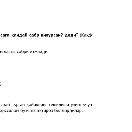
рсага қандай сабр қилурсан?-деди”
(Каҳф
нглашга сабри етмайди.
).
 яраб турган қайиқнинг тешилиши унинг учун
айҳиссалом бу ишга эътироз билдирдилар: