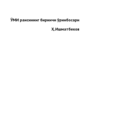
ЎМИ раисининг биринчи ўринбосари
Ҳ.Ишматбеков