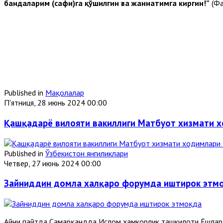
бандаларим (сафи)га қўшилгин ва жаннатимга киргин!”
(Фа
Published in
Мақолалар
П'ятниця, 28 июнь 2024 00:00
Қашқадарё вилояти вакиллиги Матбуот хизмати 
Published in
Ўзбекистон янгиликлари
Четвер, 27 июнь 2024 00:00
Зайниддин домла халқаро форумда иштирок этм
Айни пайтда Самарқандда Ислом ҳамкорлик ташкилоти Ёшлар