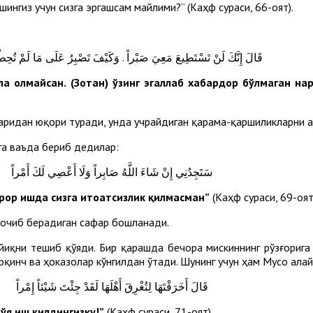
ингиз учун сизга эргашсам майлими?” (Каҳф сураси, 66-оят).
قَالَ إِنَّكَ لَنْ تَسْتَطِيعَ مَعِيَ صَبْراً . وَكَيْفَ تَصْبِرُ عَلَى مَا لَمْ تُحِطْ 
ла олмайсан. (Зотан) ўзинг эгаллаб хабардор бўлмаган на
аридан юқори туради, унда учрайдиган қарама-қаршиликларни а
га ваъда бериб дедилар:
سَتَجِدُنِي إِنْ شَاءَ اللَّهُ صَابِراً وَلَا أَعْصِي لَكَ أَمْراً
ирор ишда сизга итоатсизлик қилмасман”
(Каҳф сураси, 69-оят
 очиб берадиган сафар бошланади.
айиқни тешиб қўяди. Бир қарашда бечора мискиннинг рўзғорига
қўрқинч ва ҳоказолар кўнгилдан ўтади. Шунинг учун ҳам Мусо ал
قَالَ أَخَرَقْتَهَا لِتُغْرِقَ أَهْلَهَا لَقَدْ جِئْتَ شَيْئاً إِمْراً
ўя иш қилдингизку!”
(Каҳф сураси, 71-оят).