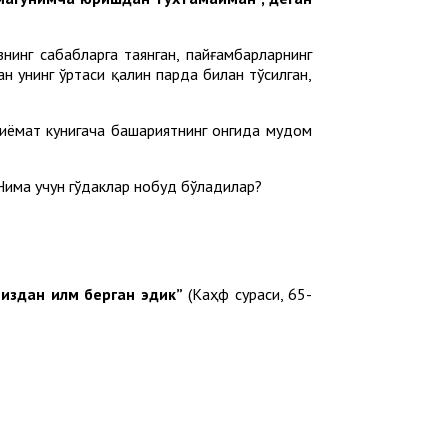
нинг сабабларга таянган, пайғамбарларнинг
ан унинг ўртаси қалин парда билан тўсилган,
қиёмат кунигача башариятнинг онгида мудом
 Нима учун гўдаклар нобуд бўладилар?
миздан илм берган эдик”
(Каҳф сураси, 65-