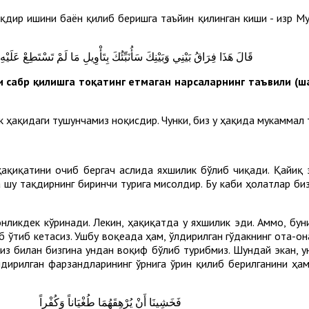
дир ишини баён қилиб беришга таъйин қилинган киши - Ҳизр М
قَالَ هَذَا فِرَاقُ بَيْنِي وَبَيْنِكَ سَأُنَبِّئُكَ بِتَأْوِيلِ مَا لَمْ تَسْتَطِعْ عَلَيْهِ
 сабр қилишга тоқатинг етмаган нарсаларнинг таъвили (ш
 ҳақидаги тушунчамиз ноқисдир. Чунки, биз у ҳақида мукаммал т
ҳақиқатини очиб бергач аслида яхшилик бўлиб чиқади. Қайиқ э
 шу тақдирнинг биринчи турига мисолдир. Бу каби ҳолатлар би
нликдек кўринади. Лекин, ҳақиқатда у яхшилик эди. Аммо, бун
 ўтиб кетасиз. Ушбу воқеада ҳам, ўлдирилган гўдакнинг ота-он
из билан бизгина ундан воқиф бўлиб турибмиз. Шундай экан, у
ўлдирилган фарзандларининг ўрнига ўрин қилиб берилганини ҳа
فَخَشِينَا أَنْ يُرْهِقَهُمَا طُغْيَاناً وَكُفْراً