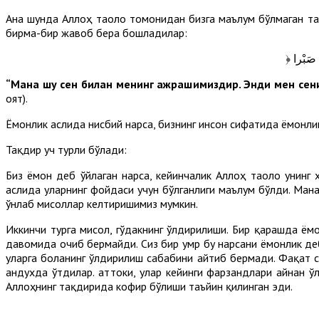
Ана шунда Аллоҳ таоло томонидан бизга маълум бўлмаган тақ
бирма-бир жавоб бера бошладилар:
﴿  صَبْرا
“Мана шу сен билан менинг ажрашимиздир. Энди мен сени
оят).
Ёмонлик аслида нисбий нарса, бизнинг инсон сифатида ёмонлик
Тақдир уч турли бўлади:
Биз ёмон деб ўйлаган нарса, кейинчалик Аллоҳ таоло унинг 
аслида уларнинг фойдаси учун бўлганлиги маълум бўлди. Мана
ўнлаб мисоллар келтиришимиз мумкин.
Иккинчи турга мисол, гўдакнинг ўлдирилиши. Бир қарашда ёмо
давомида очиб бермайди. Сиз бир умр бу нарсани ёмонлик деб
уларга боланинг ўлдирилиш сабабини айтиб бермади. Фақат с
андухда ўтдилар. Ҳаттоки, улар кейинги фарзандлари айнан 
Аллоҳнинг тақдирида кофир бўлиши таъйин қилинган эди.