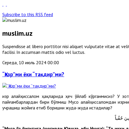
Subscribe to this RSS feed
muslim.uz
Suspendisse at libero porttitor nisi aliquet vulputate vitae at v
facilisi. In accumsan mattis odio vel luctus.
Середа, 10 июль 2024 00:00
“Ҳизр”ми ёки “тақдир”ми?
Ҳизр алайҳиссалом ҳақларида ҳеч ўйлаб кўрганмисиз? У з
пайғамбарлардан бири бўлмиш Мусо алайҳиссаломдан Ҳизрни
учрашиш жойига етиб боришни жуда-жуда истадилар?
ضِيَ حُقُباً
“Мусо ўз йигитига (шогирди Ювшаъ ибн Нунга): “То икки