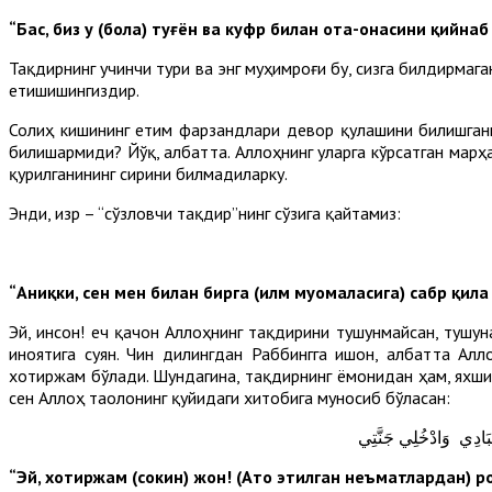
“Бас, биз у (бола) туғён ва куфр билан ота-онасини қийна
Тақдирнинг учинчи тури ва энг муҳимроғи бу, сизга билдирмаг
етишишингиздир.
Солиҳ кишининг етим фарзандлари девор қулашини билишган
билишармиди? Йўқ, албатта. Аллоҳнинг уларга кўрсатган марҳ
қурилганининг сирини билмадиларку.
Энди, Ҳизр – “сўзловчи тақдир”нинг сўзига қайтамиз:
“Аниқки, сен мен билан бирга (илм муомаласига) сабр қил
Эй, инсон! Ҳеч қачон Аллоҳнинг тақдирини тушунмайсан, тушу
иноятига суян. Чин дилингдан Раббингга ишон, албатта Алл
хотиржам бўлади. Шундагина, тақдирнинг ёмонидан ҳам, яхши
сен Аллоҳ таолонинг қуйидаги хитобига муносиб бўласан:
عِبَادِي وَادْخُلِي جَنَّتِي
“Эй, хотиржам (сокин) жон! (Ато этилган неъматлардан) ро