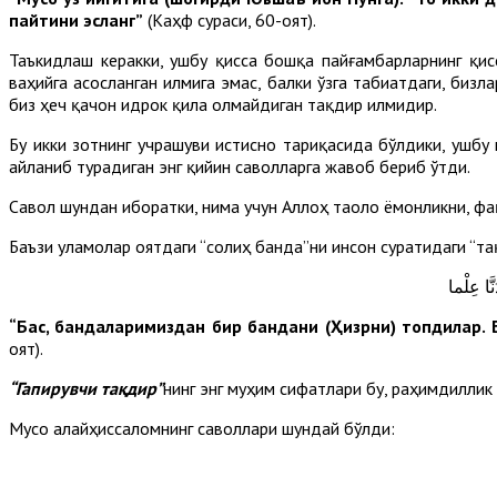
пайтини эсланг”
(Каҳф сураси, 60-оят).
Таъкидлаш керакки, ушбу қисса бошқа пайғамбарларнинг қис
ваҳийга асосланган илмига эмас, балки ўзга табиатдаги, бизла
биз ҳеч қачон идрок қила олмайдиган тақдир илмидир.
Бу икки зотнинг учрашуви истисно тариқасида бўлдики, ушб
айланиб турадиган энг қийин саволларга жавоб бериб ўтди.
Савол шундан иборатки, нима учун Аллоҳ таоло ёмонликни, фа
Баъзи уламолар оятдаги “солиҳ банда”ни инсон суратидаги “та
نَّا عِلْما
“Бас, бандаларимиздан бир бандани (Ҳизрни) топдилар. 
оят).
“Гапирувчи тақдир”
нинг энг муҳим сифатлари бу, раҳимдиллик
Мусо алайҳиссаломнинг саволлари шундай бўлди: