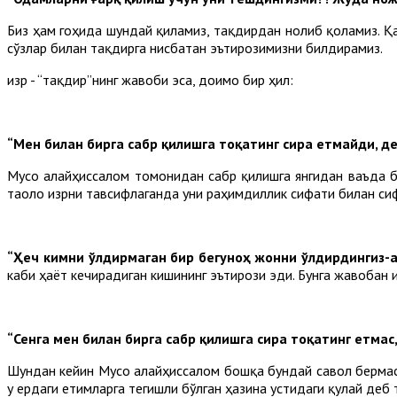
Биз ҳам гоҳида шундай қиламиз, тақдирдан нолиб қоламиз. Қа
сўзлар билан тақдирга нисбатан эътирозимизни билдирамиз.
Ҳизр - “тақдир”нинг жавоби эса, доимо бир ҳил:
“Мен билан бирга сабр қилишга тоқатинг сира етмайди, 
Мусо алайҳиссалом томонидан сабр қилишга янгидан ваъда бер
таоло Ҳизрни тавсифлаганда уни раҳимдиллик сифати билан си
“Ҳеч кимни ўлдирмаган бир бегуноҳ жонни ўлдирдингиз-а?
каби ҳаёт кечирадиган кишининг эътирози эди. Бунга жавобан Ҳ
“Сенга мен билан бирга сабр қилишга сира тоқатинг етма
Шундан кейин Мусо алайҳиссалом бошқа бундай савол бермас
у ердаги етимларга тегишли бўлган ҳазина устидаги қулай деб 