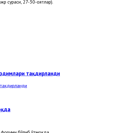
жр сураси, 27-30-оятлар).
ходимлари тақдирланди
оқда
 форуми бўлиб ўтмоқда.