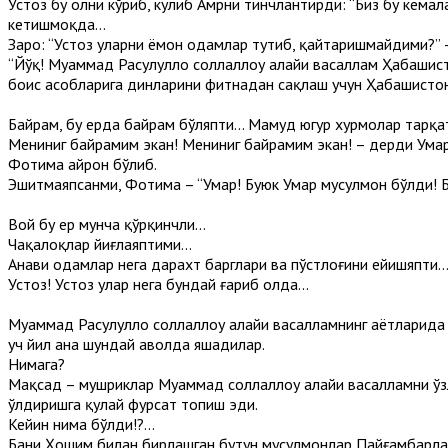
Устоз бу ҳолни кўриб, кулиб Амрни тинчлантирди: “Биз бу кем
кетишмоқда...
Заҳро: “Устоз уларни ёмон одамлар тутиб, қайтаришмайдими?”
“Йўқ! Муҳаммад Расулуллоҳ соллаллоҳу алайҳи васаллам Ҳабаш
боис асҳобларига динларини фитнадан сақлаш учун Ҳабашистон
Байрам, бу ерда байрам бўляпти... Маҳмуд югур хурмолар тарқа
Мениниг байрамим экан! Мениниг байрамим экан! – дерди Умар
Фотима ҳайрон бўлиб.
Эшитмаяпсанми, Фотима – “Умар! Буюк Умар мусулмон бўлди! Б
Вой бу ер мунча қўрқинчли...
Чақалоқлар йиғлаяптими...
Анави одамлар нега дарахт барглари ва пўстлоғини ейишяпти..
Устоз! Устоз улар нега бундай ғариб ҳолда...
Муҳаммад Расулуллоҳ соллаллоҳу алайҳи васалламнинг ҳаётларид
уч йил ана шундай аҳволда яшадилар.
Нимага?
Мақсад – мушриклар Муҳаммад соллаллоҳу алайҳи васалламни ўз
ўлдиришга қулай фурсат топиш эди.
Кейин нима бўлди!?...
Бани Ҳошим билан бирлашган бутун мусулмонлар Пайғамбарлари