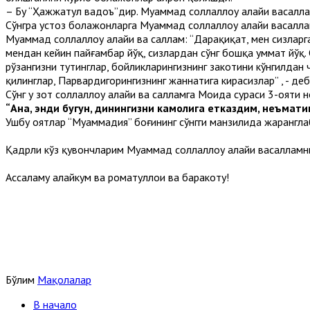
– Бу “Ҳажжатул вадоъ”дир. Муҳаммад соллаллоҳу алайҳи васалл
Сўнгра устоз болажонларга Муҳаммад соллаллоҳу алайҳи васалл
Муҳаммад соллаллоҳу алайҳи ва саллам: “Дарҳақиқат, мен сизла
мендан кейин пайғамбар йўқ, сизлардан сўнг бошқа уммат йўқ. 
рўзангизни тутинглар, бойликларингизнинг закотини кўнгилдан
қилинглар, Парвардигорингизнинг жаннатига кирасизлар” , - деб
Сўнг у зот соллаллоҳу алайҳи ва салламга Моида сураси 3-ояти н
“Ана, энди бугун, динингизни камолига етказдим, неъмати
Ушбу оятлар “Муҳаммадия” боғининг сўнгги манзилида жарангла
Қадрли кўз қувончларим Муҳаммад соллаллоҳу алайҳи васалламни 
Ассаламу алайкум ва роҳматуллоҳи ва баракотуҳ!
Бўлим
Мақолалар
В начало