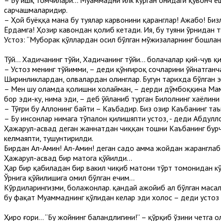
– Бу ишқ томчилари... Муҳаммадни илк кўрган онидаги қувонч 
сарчашмаларидир.
– Ҳой буёққа мана бу туялар карвонини қаранглар! Ажабо! Биз
Ёрдамга! Ҳозир кавондан қолиб кетади. Ия, бу туяни ўрнидан 
Устоз: “Муборак қўллардан ҳосил бўлган мўжизаларнинг бошлан
Тўй... Хадичанинг тўйи, Хадичанинг тўйи... болачалар қий-чув 
– Устоз менинг тўйимми, – деди қўнғироқ сочларини ўйнатганч
Ширинликлардан, ҳолвалардан олинглар. Бугун тарихда бўлган 
– Мен шу оламда қолишни хоҳлайман, – дерди дўмбоққина Маҳму
бор эди-ку, нима эди, – деб ўйланиб турган Билолнинг хаёлин
– Тўғри бу Аллоҳнинг байти – Каъбадир. Биз ҳозир Каъбанинг т
– Бу инсонлар нимага тўпалон қилишяпти устоз, - деди Абдуллоҳ
Ҳажарул-асвад деган жаннатдан чиққан тошни Каъбанинг бурчаг
келмаяпти, тушунтирилди.
Бирдан Ал-Амин! Ал-Амин! деган садо ҳамма жойдан жаранглаб 
Ҳажарул-асвад бир матога қўйилди...
Ҳар бир қабиладан бир вакил чиқиб матони тўрт томонидан к
Ўрнига қўйилишига омил бўлган ечим...
Кўрдиларингизми, болажонлар. қандай ажойиб ҳал бўлган масала
бу фақат Муҳаммаднинг қўлидан келар эди холос – деди устоз 
Ҳиро ғори... “Бу жойнинг баландлигини!” – қўрқиб ўзини четга 