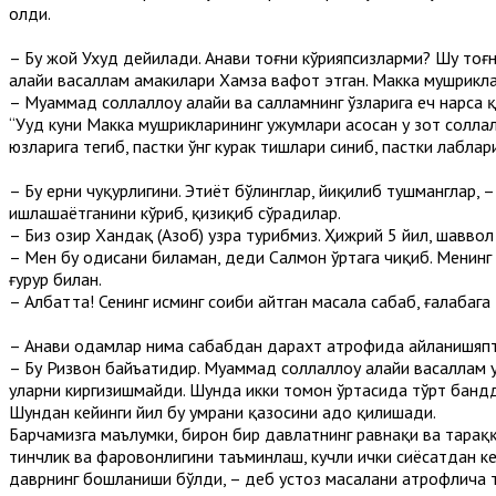
олди.
– Бу жой Ухуд дейилади. Анави тоғни кўрияпсизларми? Шу тоғни
алайҳи васаллам амакилари Хамза вафот этган. Макка мушрикл
– Муҳаммад соллаллоҳу алайҳи ва салламнинг ўзларига ҳеч нарс
“Уҳуд куни Макка мушрикларининг ҳужумлари асосан у зот солла
юзларига тегиб, пастки ўнг курак тишлари синиб, пастки лаблар
– Бу ерни чуқурлигини. Эҳтиёт бўлинглар, йиқилиб тушманглар, 
ишлашаётганини кўриб, қизиқиб сўрадилар.
– Биз ҳозир Хандақ (Аҳзоб) узра турибмиз. Ҳижрий 5 йил, шавв
– Мен бу ҳодисани биламан, деди Салмон ўртага чиқиб. Менинг
ғурур билан.
– Албатта! Сенинг исминг соҳиби айтган масала сабаб, ғалабага
– Анави одамлар нима сабабдан дарахт атрофида айланишяпт
– Бу Ризвон байъатидир. Муҳаммад соллаллоҳу алайҳи васаллам 
уларни киргизишмайди. Шунда икки томон ўртасида тўрт бандд
Шундан кейинги йил бу умрани қазосини адо қилишади.
Барчамизга маълумки, бирон бир давлатнинг равнақи ва тараққ
тинчлик ва фаровонлигини таъминлаш, кучли ички сиёсатдан ке
даврнинг бошланиши бўлди, – деб устоз масалани атрофлича 