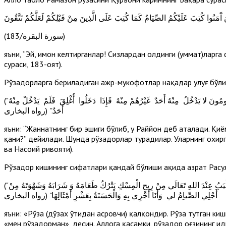
(سورة البقرة/183)
яъни, “Эй, имон келтирганлар! Сизлардан олдинги (уммат)ларга 
сураси, 183-оят).
Рўзадорларга бериладиган ажр-мукофотлар нақадар улуғ бўлиши
("إِنَّ فِي الْجَنَّةِ بَابًا يُقَالُ لَهُ الرَّيَّانُ يَدْخُلُ مِنْهُ الصَّائِمُونَ يَوْمَ الْقِيَامَةِ لا يَدْخُلُ مِنْهُ أَحَدٌ غَيْرُهُمْ يُقَالُ أَيْنَ الصَّائِمُونَ فَيَقُومُونَ لا يَدْخُلُ مِنْهُ أَحَدٌ غَيْرُهُمْ مِنْهُ فَإِذَا دَخَلُوا أُغْلِقَ فَلَمْ يَدْخُلْ مِنْهُ
أَحَدٌ." (رواه البخارى
яъни: “Жаннатнинг бир эшиги бўлиб, у Раййон деб аталади. Қ
қани?” дейилади. Шунда рўзадорлар турадилар. Уларнинг охир
ва Насоий ривояти).
Рўзадор кишининг сифатлари қандай бўлиши ҳақида ҳазрат Расул
("الصِّيَامُ جُنَّةٌ فَلا يَرْفُثْ وَلا يَجْهَلْ وَإِنِ امْرُؤٌ قاتَلَهُ أوْ شَاتَمَهُ فَلْيَقُلْ إِنِّي صَائِمٌ مَرَّتَيْنِ وَالَّذِي نَفْسِي بِيَدِهِ لَخُلُوفُ فَمِ الصَّائِمِ أَطْيَبُ عِنْدَ اللهِ تَعَالَي مِنْ رِيحِ الْمِسْكِ يَتْرُكُ طَعَامَهُ وَ شَرَابَهُ وَشَهْوَتَهُ مِنْ
أَجْلِي الصِّياِمُ لي وَأَنَا أَجْزِي بِهِ وَالْحَسَنَةُ بِعَشْرِ أَمْثَالِهَا" (رواه البخارى
яъни: «Рўза (дўзах ўтидан асровчи) қалқондир. Рўза тутган киш
«мен рўзадорман», десин. Аллоҳга қасамки, рўзадор оғзининг ҳи