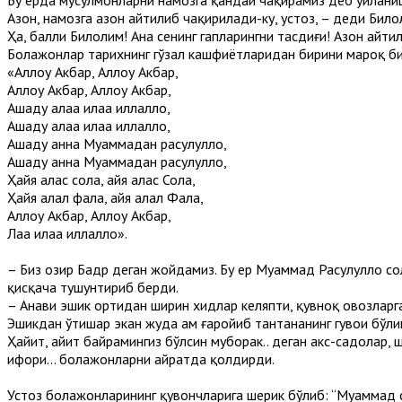
Бу ерда мусулмонларни намозга қандай чақирамиз деб ўйлани
Азон, намозга азон айтилиб чақирилади-ку, устоз, – деди Било
Ҳа, балли Билолим! Ана сенинг гапларингни тасдиғи! Азон айтил
Болажонлар тарихнинг гўзал кашфиётларидан бирини мароқ б
«Аллоҳу Акбар, Аллоҳу Акбар,
Аллоҳу Акбар, Аллоҳу Акбар,
Ашҳаду алаа илаҳа иллаллоҳ,
Ашҳаду алаа илаҳа иллаллоҳ,
Ашҳаду анна Муҳаммадан расулуллоҳ,
Ашҳаду анна Муҳаммадан расулуллоҳ,
Ҳайя алас сола, ҳайя алас Сола,
Ҳайя алал фалаҳ, ҳайя алал Фалаҳ,
Аллоҳу Акбар, Аллоҳу Акбар,
Лаа илаҳа иллаллоҳ».
– Биз ҳозир Бадр деган жойдамиз. Бу ер Муҳаммад Расулуллоҳ с
қисқача тушунтириб берди.
– Анави эшик ортидан ширин хидлар келяпти, қувноқ овозларг
Эшикдан ўтишар экан жуда ҳам ғаройиб тантананинг гувоҳи бўл
Ҳайит, ҳайит байрамингиз бўлсин муборак.. деган акс-садолар, 
ифори... болажонларни ҳайратда қолдирди.
Устоз болажонларининг қувончларига шерик бўлиб: “Муҳаммад 