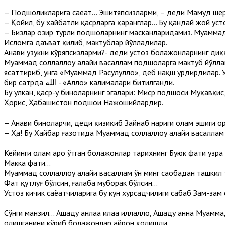
– Подшоҳликларига саёҳат... Эшитяпсизларми, – деди Маҳмуд шер
– Қойил, бу хайбатли қасрларга қаранглар... Бу қандай жой уст
– Бизлар ҳозир турли подшоҳларнинг масканларидамиз. Муҳамма
Исломга даъват қилиб, мактублар йўлладилар.
Анави узукни кўряпсизларми?- деди устоз болажонларнинг диқ
Муҳаммад соллаллоҳу алайҳи васаллам подшоҳларга мактуб йўлл
ясаттириб, унга «Муҳаммад Расулуллоҳ», деб нақш урдирдилар. Ушбу нақш уч сатрга жойлашган
бир сатрда الله - «Аллоҳ» калималари битилганди.
Бу улкан, қаср-у биноларнинг эгалари: Миср подшоси Муқавқис,
Ҳорис, Ҳабашистон подшоҳи Нажошийлардир.
– Анави биноларчи, деди қизиқиб Зайнаб нариги олам эшиги о
– Ҳа! Бу Хайбар ғазотида Муҳаммад соллаллоҳу алайҳи васалла
Кейинги олам аро ўтган болажонлар тарихнинг Буюк фатҳи узра 
Макка фатҳи...
Муҳаммад соллаллоҳу алайҳи васаллам ўн минг саҳобадан ташкил
Фатҳ қутлуғ бўлсин, ғалаба муборак бўлсин...
Устоз кичик саёҳатчиларига бу кун хурсадчилиги сабаб Зам-зам
Сўнги манзил... Ашҳаду анлаа илаҳа иллаллоҳ, Ашҳаду анна Муҳа
олишганини кўриб болажонлар ҳайрон қолишди.