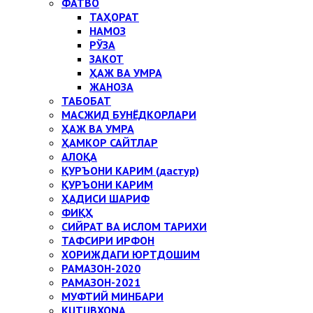
ФАТВО
ТАҲОРАТ
НАМОЗ
РЎЗА
ЗАКОТ
ҲАЖ ВА УМРА
ЖАНОЗА
ТАБОБАТ
МАСЖИД БУНЁДКОРЛАРИ
ҲАЖ ВА УМРА
ҲАМКОР САЙТЛАР
АЛОҚА
ҚУРЪОНИ КАРИМ (дастур)
ҚУРЪОНИ КАРИМ
ҲАДИСИ ШАРИФ
ФИҚҲ
СИЙРАТ ВА ИСЛОМ ТАРИХИ
ТАФСИРИ ИРФОН
ХОРИЖДАГИ ЮРТДОШИМ
РАМАЗОН-2020
РАМАЗОН-2021
МУФТИЙ МИНБАРИ
KUTUBXONA