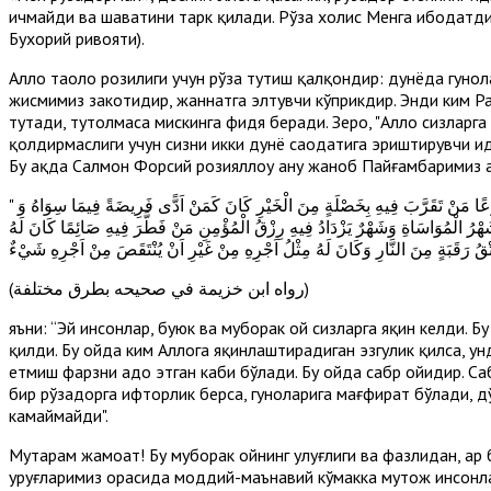
ичмайди ва шаҳватини тарк қилади. Рўза холис Менга ибодатди
Бухорий ривояти).
Аллоҳ таоло розилиги учун рўза тутиш қалқондир: дунёда гуноҳ
жисмимиз закотидир, жаннатга элтувчи кўприкдир. Энди ким Ра
тутади, тутолмаса мискинга фидя беради. Зеро, "Аллоҳ сизларг
қолдирмаслиги учун сизни икки дунё саодатига эриштирувчи ҳи
Бу ҳақда Салмон Форсий розияллоҳу анҳу жаноб Пайғамбаримиз 
" يَا اَيُّهاَ النَّاسُ. قَدْ اَظَلَّكُمْ شَهْرٌ عَظِيمٌ شَهْرٌ مُبَارَكٌ شَهْرٌ فِيهِ لَيْلَةٌ خَيْرٌ مِنْ اَلْفُ شَهْرٍ جَعَلَ اللهُ صِيَامَهُ فَرِيضَةً وَقِيَامَ لَيْلِهِ تَطَوُّعًا مَنْ تَقَرَّبَ فِيهِ بِخَصْلَةٍ مِنَ الْخَيْرِ كَانَ كَمَنْ اَدًّى فَرِيضَةً فِيمَا سِوَاهُ وَ
َهْرُ الْمُوَاسَاةِ وَشَهْرٌ يَزْدَادُ فِيهِ رِزْقُ الْمُؤْمِنِ مَنْ فَطَّرَ فِيهِ صَائِمًا كَانَ لَهُ
(رواه ابن خزيمة في صحيحه بطرق مختلفة)
яъни: “Эй инсонлар, буюк ва муборак ой сизларга яқин келди. 
қилди. Бу ойда ким Аллоҳга яқинлаштирадиган эзгулик қилса, 
етмиш фарзни адо этган каби бўлади. Бу ойда сабр ойидир. Са
бир рўзадорга ифторлик берса, гуноҳларига мағфират бўлади, д
камаймайди".
Муҳтарам жамоат! Бу муборак ойнинг улуғлиги ва фазлидан, ҳа
уруғларимиз орасида моддий-маънавий кўмакка муҳтож инсонл