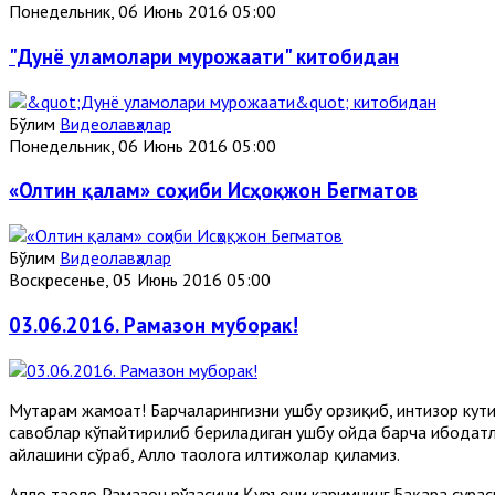
Понедельник, 06 Июнь 2016 05:00
"Дунё уламолари мурожаати" китобидан
Бўлим
Видеолавҳалар
Понедельник, 06 Июнь 2016 05:00
«Олтин қалам» соҳиби Исҳоқжон Бегматов
Бўлим
Видеолавҳалар
Воскресенье, 05 Июнь 2016 05:00
03.06.2016. Рамазон муборак!
Муҳтарам жамоат! Барчаларингизни ушбу орзиқиб, интизор кут
савоблар кўпайтирилиб бериладиган ушбу ойда барча ибодатл
айлашини сўраб, Аллоҳ таолога илтижолар қиламиз.
Аллоҳ таоло Рамазон рўзасини Қуръони каримнинг Бақара сурас