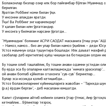
Болажонлар бизлар ҳозир илк бор пайғамбар бўлган Муҳаммад со
берилган.
Яратган Роббинг номи билан ўқи.
У инсонни алақдан яратди.
Ўқи! Ва Роббинг энг карамлидир!
У қалам билан илм ўргатгандир.
У инсонга у билмаган нарсани ўргатди...
“Муҳаммадия” боғининг АСРИ САОДАТ масканига ўтиш учун
– Намоз, намоз... биз ҳам улар билан намоз ўқийлик – деди Юсу
Устоз маъмнун ҳолда тушунтира бошлади: Илк даъват махфий р
саҳобалар деб юритилган) қуёш чиқиши ва ботишидан олдин ик
Бу тошни олиб ташлайлик, бу тошни анави одамни устидан олиб
бу ерда эса бу опаларни калтаклашмоқда “нимага урасизлар”...
ҳой анави боғлаб қўйилган отахонга “сув-сув” беринглар...
Булар эса иссиқда қолиб кетишибди...
Устоз болажонларнинг куйинишларига жавобан – “Тарихда шунд
(р.а.) ёрдам берган”, - деб масалани юмшатди.
Калит сўзларини айтиб кейинги оламга ўтар-ўтмас, Амр ўртоқла
кетмайлик... Бўлинглар тезроқ.