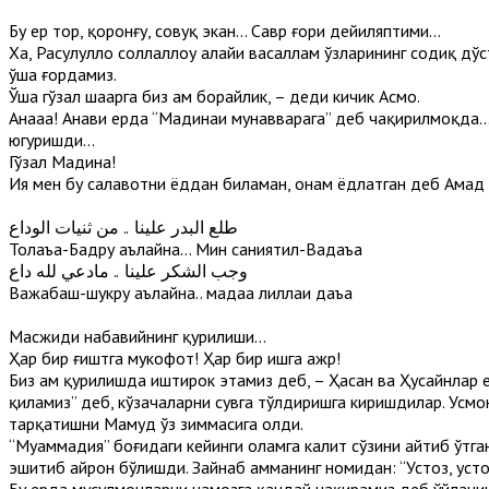
Бу ер тор, қоронғу, совуқ экан... Савр ғори дейиляптими...
Ха, Расулуллоҳ соллаллоҳу алайҳи васаллам ўзларининг содиқ дў
ўша ғордамиз.
Ўша гўзал шаҳарга биз ҳам борайлик, – деди кичик Асмо.
Анааа! Анави ерда “Мадинаи мунавварага” деб чақирилмоқда... 
югуришди...
Гўзал Мадина!
Ия мен бу салавотни ёддан биламан, онам ёдлатган деб Аҳмад 
طلع البدر علينا .. من ثنيات الوداع
Толаъа-Бадру аълайна... Мин саниятил-Вадаъа
وجب الشكر علينا .. مادعي لله داع
Важабаш-шукру аълайна.. мадаа лиллаҳи даъа
Масжиди набавийнинг қурилиши...
Ҳар бир ғиштга мукофот! Ҳар бир ишга ажр!
Биз ҳам қурилишда иштирок этамиз деб, – Ҳасан ва Ҳусайнлар
қиламиз” деб, кўзачаларни сувга тўлдиришга киришдилар. Усмо
тарқатишни Маҳмуд ўз зиммасига олди.
“Муҳаммадия” боғидаги кейинги оламга калит сўзини айтиб ўтг
эшитиб ҳайрон бўлишди. Зайнаб ҳамманинг номидан: “Устоз, уст