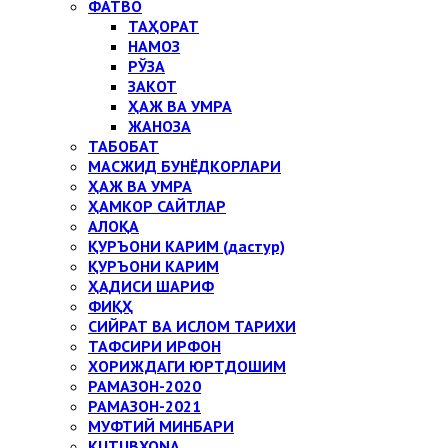
ФАТВО
ТАҲОРАТ
НАМОЗ
РЎЗА
ЗАКОТ
ҲАЖ ВА УМРА
ЖАНОЗА
ТАБОБАТ
МАСЖИД БУНЁДКОРЛАРИ
ҲАЖ ВА УМРА
ҲАМКОР САЙТЛАР
АЛОҚА
ҚУРЪОНИ КАРИМ (дастур)
ҚУРЪОНИ КАРИМ
ҲАДИСИ ШАРИФ
ФИҚҲ
СИЙРАТ ВА ИСЛОМ ТАРИХИ
ТАФСИРИ ИРФОН
ХОРИЖДАГИ ЮРТДОШИМ
РАМАЗОН-2020
РАМАЗОН-2021
МУФТИЙ МИНБАРИ
KUTUBXONA