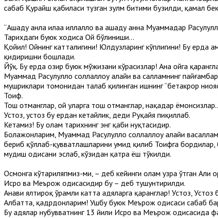
сабаб Қурайш қабиласи тузган зулм битими бузилди, қамал бе
“Ашҳаду анла илаҳа иллаллоҳ ва ашҳаду анна Муҳаммадар Расулул
Тарихдаги буюк ходиса Ой бўлиниши...
Қойил! Ойнинг катталигини! Юлдузларинг кўплигини! Бу ерда 
қидиришни бошлади.
Йўқ. Бу ерда ҳозир буюк мўжизани кўрасизлар! Ана ойга қарангл
Муҳаммад Расулуллоҳ соллаллоҳу алайҳи ва салламнинг пайғамба
мушриклари томонидан талаб қилинган ишнинг “бетакрор ниҳояс
Тоиф.
Тош отманглар, ҳой уларга тош отманглар, нақадар ёмонсизлар
Устоз, устоз бу ердан кетайлик, деди Руқайя пиқиллаб.
Кетамиз! Бу олам тарихнинг энг қабиҳ нуқтасидир.
Болажонларим, Муҳаммад Расулуллоҳ соллаллоҳу алайҳи васалла
бериб қўллаб-қувватлашларини умид қилиб Тоифга бордилар, бир
мудҳиш ҳодисани эслаб, кўзидан қатра ёш тўкилди.
Осмонга кўтариляпмиз-ми, – деб кейинги олам узра ўтган Али о
Исро ва Меърож ҳодисасидир бу – деб тушунтирилди.
Анави ялтироқ ўрамли катта ҳадяларга қаранглар! Устоз, Устоз 
Албатта, қадрдонларим! Ушбу буюк Меърож ҳодисаси сабаб бар
Бу ҳадялар нубувватнинг 13 йили Исро ва Меърож ҳодисасида ф