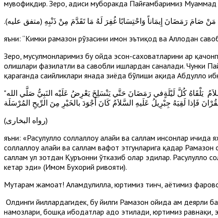
мувофиқдир. Зеро, ҳадиси муборакда Пайғамбаримиз Муҳаммад с
.(مَنْ صَامَ رَمَضَانَ إِيمَاناً وَاحْتِسَابًا غُفِرَ لَهُ مَا تَقَدَّمَ مِنْ ذَنْبِهِ (متفق عليه
яъни: “Кимки рамазон рўзасини имон эътиқод ва Аллоҳдан савоб
Зеро, мусулмонларимиз бу ойда эҳсон-саховатларини ҳар қачон
олишлари фазилатли ва савобли ишлардан саналади. Чунки Пай
қараганда саҳийликлари янада зиёда бўлиши ҳақида Абдуллоҳ иб
"كَانَ النَبِيُّ صَلَّي الله عَلَيه وَسلم أَجْوَدَ النَّاسِ بالخَيرِ وَكَانَ أَجْوَدَ ما يَكُونُفي رَمَضَانَ حِينَ يَلْقَاهُ جِبْرِيلُ وَكَانَ جِبْرِيلُ عَلَيهِ السَّلاَمُ يَلْقَاهُ كُلَّ لَيْلَةٍفي رَمَضَانَ حَتَّي يَنْسَلِخَ يَعْرِضُ عَلَيْه النَبِيُّ صَلَّي الله
(رواه البخارى)
яъни: «Расулуллоҳ соллаллоҳу алайҳи ва саллам инсонлар ичида
соллаллоҳу алайҳи ва саллам вафот этгунларига қадар Рамазон о
саллам ул зотдан Қуръонни ўтказиб олар эдилар. Расулуллоҳ с
кетар эди» (Имом Бухорий ривояти).
Муҳтарам жамоат! Алҳамдулиллаҳ, юртимиз тинч, ҳаётимиз фаро
Олдинги йиллардагидек, бу йилги Рамазон ойида ҳам деярли 
намозлари, бошқа ибодатлар адо этилади, юртимиз равнақи, эл