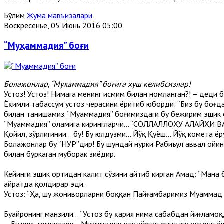
Бўлим
Жума мавъизалари
Воскресенье, 05 Июнь 2016 05:00
“Муҳаммадия” боғи
Болажонлар, “Муҳаммадия” боғига хуш келибсизлар!
Устоз! Устоз! Нимага менинг исмим билан номланган?! – деди 
Ёқимли табассум устоз чеҳрасини ёритиб юборди: “Биз бу боғда
билан танишамиз. “Муҳаммадия” боғимиздаги бу бежирим эшик ор
“Муҳаммадия” оламига кирингларчи... “СОЛЛАЛЛОҲУ АЛАЙҲИ 
Қойил, зўрлигинии... бу! Бу юлдузми... Йўқ Қуёш... Йўқ комета
Болажонлар бу “НУР”дир! Бу шундай нурки Рабиъул аввал ойин
билан буркаган муборак зиёдир.
Кейинги эшик ортидан калит сўзини айтиб кирган Аҳмад: “Мана 
ҳайратда қолдирар эди.
Устоз: “Ҳа, шу жониворларни боққан Пайғамбаримиз Муҳаммад со
Буҳайронинг манзили… “Устоз бу қария нима сабабдан йиғламо