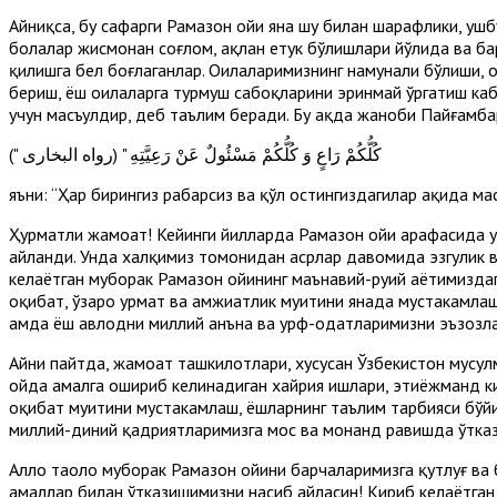
Айниқса, бу сафарги Рамазон ойи яна шу билан шарафлики, ушб
болалар жисмонан соғлом, ақлан етук бўлишлари йўлида ва барч
қилишга бел боғлаганлар. Оилаларимизнинг намунали бўлиши, о
бериш, ёш оилаларга турмуш сабоқларини эринмай ўргатиш каби
учун масъулдир, деб таълим беради. Бу ҳақда жаноби Пайғамбар
(" كُلُّكُمْ رَاعٍ وَ كُلُّكُمْ مَسْئُولٌ عَنْ رَعِيَّتِهِ " (رواه البخارى
яъни: “Ҳар бирингиз раҳбарсиз ва қўл остингиздагилар ҳақида ма
Ҳурматли жамоат! Кейинги йилларда Рамазон ойи арафасида уш
айланди. Унда халқимиз томонидан асрлар давомида эзгулик в
келаётган муборак Рамазон ойининг маънавий-руҳий ҳаётимизда
оқибат, ўзаро ҳурмат ва ҳамжиҳатлик муҳитини янада мустаҳкам
ҳамда ёш авлодни миллий анъна ва урф-одатларимизни эъзозла
Айни пайтда, жамоат ташкилотлари, хусусан Ўзбекистон мусул
ойда амалга ошириб келинадиган хайрия ишлари, эҳтиёжманд ки
оқибат муҳитини мустаҳкамлаш, ёшларнинг таълим тарбияси бў
миллий-диний қадриятларимизга мос ва монанд равишда ўткази
Аллоҳ таоло муборак Рамазон ойини барчаларимизга қутлуғ ва б
амаллар билан ўтказишимизни насиб айласин! Кириб келаётган