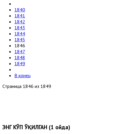
1840
1841
1842
1843
1844
1845
1846
1847
1848
1849
В конец
Страница 1846 из 1849
ЭНГ КЎП ЎҚИЛГАН (1 ойда)