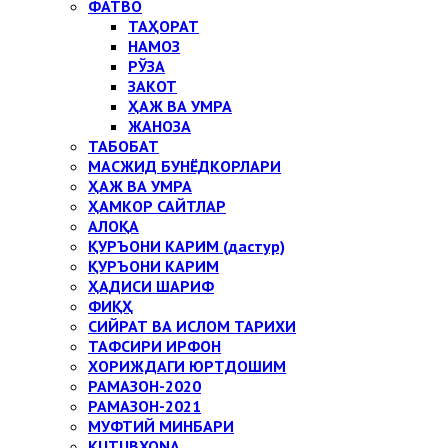
ФАТВО
ТАҲОРАТ
НАМОЗ
РЎЗА
ЗАКОТ
ҲАЖ ВА УМРА
ЖАНОЗА
ТАБОБАТ
МАСЖИД БУНЁДКОРЛАРИ
ҲАЖ ВА УМРА
ҲАМКОР САЙТЛАР
АЛОҚА
ҚУРЪОНИ КАРИМ (дастур)
ҚУРЪОНИ КАРИМ
ҲАДИСИ ШАРИФ
ФИҚҲ
СИЙРАТ ВА ИСЛОМ ТАРИХИ
ТАФСИРИ ИРФОН
ХОРИЖДАГИ ЮРТДОШИМ
РАМАЗОН-2020
РАМАЗОН-2021
МУФТИЙ МИНБАРИ
KUTUBXONA