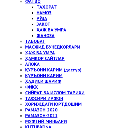
ФАТВО
ТАҲОРАТ
НАМОЗ
РЎЗА
ЗАКОТ
ҲАЖ ВА УМРА
ЖАНОЗА
ТАБОБАТ
МАСЖИД БУНЁДКОРЛАРИ
ҲАЖ ВА УМРА
ҲАМКОР САЙТЛАР
АЛОҚА
ҚУРЪОНИ КАРИМ (дастур)
ҚУРЪОНИ КАРИМ
ҲАДИСИ ШАРИФ
ФИҚҲ
СИЙРАТ ВА ИСЛОМ ТАРИХИ
ТАФСИРИ ИРФОН
ХОРИЖДАГИ ЮРТДОШИМ
РАМАЗОН-2020
РАМАЗОН-2021
МУФТИЙ МИНБАРИ
KUTUBXONA