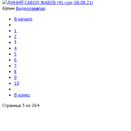
Бўлим
Видеолавҳалар
В начало
1
2
3
4
5
6
7
8
9
10
В конец
Страница 3 из 264