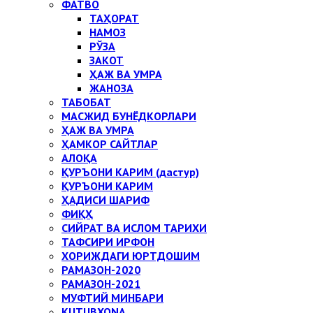
ФАТВО
ТАҲОРАТ
НАМОЗ
РЎЗА
ЗАКОТ
ҲАЖ ВА УМРА
ЖАНОЗА
ТАБОБАТ
МАСЖИД БУНЁДКОРЛАРИ
ҲАЖ ВА УМРА
ҲАМКОР САЙТЛАР
АЛОҚА
ҚУРЪОНИ КАРИМ (дастур)
ҚУРЪОНИ КАРИМ
ҲАДИСИ ШАРИФ
ФИҚҲ
СИЙРАТ ВА ИСЛОМ ТАРИХИ
ТАФСИРИ ИРФОН
ХОРИЖДАГИ ЮРТДОШИМ
РАМАЗОН-2020
РАМАЗОН-2021
МУФТИЙ МИНБАРИ
KUTUBXONA