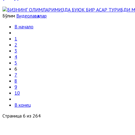
Бўлим
Видеолавҳалар
В начало
1
2
3
4
5
6
7
8
9
10
В конец
Страница 6 из 264