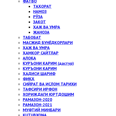
ФАТВО
ТАҲОРАТ
НАМОЗ
РЎЗА
ЗАКОТ
ҲАЖ ВА УМРА
ЖАНОЗА
ТАБОБАТ
МАСЖИД БУНЁДКОРЛАРИ
ҲАЖ ВА УМРА
ҲАМКОР САЙТЛАР
АЛОҚА
ҚУРЪОНИ КАРИМ (дастур)
ҚУРЪОНИ КАРИМ
ҲАДИСИ ШАРИФ
ФИҚҲ
СИЙРАТ ВА ИСЛОМ ТАРИХИ
ТАФСИРИ ИРФОН
ХОРИЖДАГИ ЮРТДОШИМ
РАМАЗОН-2020
РАМАЗОН-2021
МУФТИЙ МИНБАРИ
KUTUBXONA