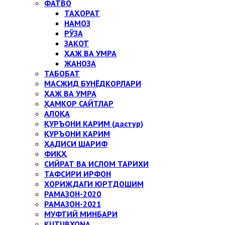
ФАТВО
ТАҲОРАТ
НАМОЗ
РЎЗА
ЗАКОТ
ҲАЖ ВА УМРА
ЖАНОЗА
ТАБОБАТ
МАСЖИД БУНЁДКОРЛАРИ
ҲАЖ ВА УМРА
ҲАМКОР САЙТЛАР
АЛОҚА
ҚУРЪОНИ КАРИМ (дастур)
ҚУРЪОНИ КАРИМ
ҲАДИСИ ШАРИФ
ФИҚҲ
СИЙРАТ ВА ИСЛОМ ТАРИХИ
ТАФСИРИ ИРФОН
ХОРИЖДАГИ ЮРТДОШИМ
РАМАЗОН-2020
РАМАЗОН-2021
МУФТИЙ МИНБАРИ
KUTUBXONA