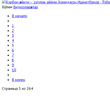
Бўлим
Видеолавҳалар
В начало
1
2
3
4
5
6
7
8
9
10
В конец
Страница 5 из 264