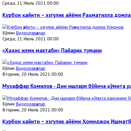
Среда, 21 Июль 2021 00:00
Қурбон ҳайити – эзгулик айёми Раҳматилла домл
Бўлим
Видеолавҳалар
Среда, 21 Июль 2021 00:00
«Хадис илми мактаби» Пайариқ тумани
Бўлим
Видеолавҳалар
Вторник, 20 Июль 2021 00:00
Музаффар Комилов - Дин ишлари бўйича қўмита ра
Бўлим
Видеолавҳалар
Вторник, 20 Июль 2021 00:00
Қурбон ҳайити – эзгулик айёми Ҳомиджон Ишматбе