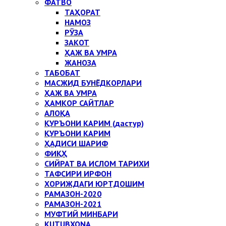
ФАТВО
ТАҲОРАТ
НАМОЗ
РЎЗА
ЗАКОТ
ҲАЖ ВА УМРА
ЖАНОЗА
ТАБОБАТ
МАСЖИД БУНЁДКОРЛАРИ
ҲАЖ ВА УМРА
ҲАМКОР САЙТЛАР
АЛОҚА
ҚУРЪОНИ КАРИМ (дастур)
ҚУРЪОНИ КАРИМ
ҲАДИСИ ШАРИФ
ФИҚҲ
СИЙРАТ ВА ИСЛОМ ТАРИХИ
ТАФСИРИ ИРФОН
ХОРИЖДАГИ ЮРТДОШИМ
РАМАЗОН-2020
РАМАЗОН-2021
МУФТИЙ МИНБАРИ
KUTUBXONA