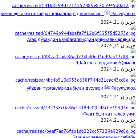
Расулуллоҳ ﷺ “Қабримни қайта-қайта зиёрат қилманглар” деганмилар?
حزيران 21, 2024
Агар дўзахдан камбағалликдан қўрққанчалик қўрққанида
حزيران 21, 2024
Шайтонга ёрдамчи бўлманг!
حزيران 21, 2024
Расулуллоҳ ﷺ уйқудан турганларида ўқиган дуолари
حزيران 21, 2024
Фақат ёши катталар учун
حزيران 21, 2024
Барча муаммоларнинг сабаби