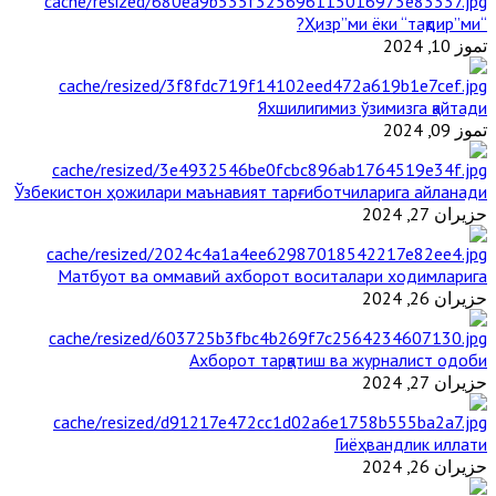
“Ҳизр”ми ёки “тақдир”ми?
تموز 10, 2024
Яхшилигимиз ўзимизга қайтади
تموز 09, 2024
Ўзбекистон ҳожилари маънавият тарғиботчиларига айланади
حزيران 27, 2024
Матбуот ва оммавий ахборот воситалари ходимларига
حزيران 26, 2024
Ахборот тарқатиш ва журналист одоби
حزيران 27, 2024
Гиёҳвандлик иллати
حزيران 26, 2024