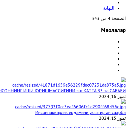
النهاية
الصفحة 4 من 343
Мақолалар
НСОННИНГ ИШИ ЮРИШМАСЛИГИНИ энг КАТТА 33 та САБАБИ
تموز 16, 2024
Инсонпарварлик ёрдамини уюштирган саҳоба
تموز 15, 2024