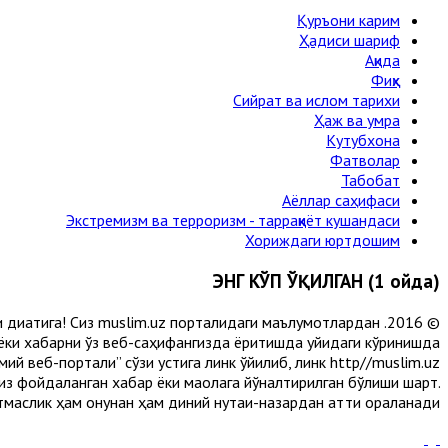
Қуръони карим
Ҳадиси шариф
Ақида
Фиқҳ
Сийрат ва ислом тарихи
Ҳаж ва умра
Кутубхона
Фатволар
Табобат
Аёллар саҳифаси
Экстремизм ва терроризм - тарраққиёт кушандаси
Хориждаги юртдошим
ЭНГ КЎП ЎҚИЛГАН (1 ойда)
и диққатига! Сиз muslim.uz порталидаги маълумотлардан
 ёки хабарни ўз веб-саҳифангизда ёритишда қуйидаги кўринишда
й веб-портали” сўзи устига линк қўйилиб, линк http//muslim.uz
сиз фойдаланган хабар ёки мақолага йўналтирилган бўлиши шарт.
аслик ҳам қонунан ҳам диний нуқтаи-назардан қаттиқ қораланади.