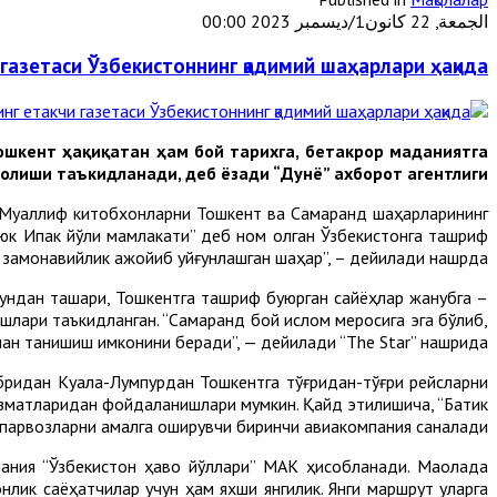
الجمعة, 22 كانون1/ديسمبر 2023 00:00
газетаси Ўзбекистоннинг қадимий шаҳарлари ҳақида
Тошкент ҳақиқатан ҳам бой тарихга, бетакрор маданиятга
лиши таъкидланади, деб ёзади “Дунё” ахборот агентлиги.
. Муаллиф китобхонларни Тошкент ва Самарқанд шаҳарларининг
уюк Ипак йўли мамлакати” деб ном олган Ўзбекистонга ташриф
а замонавийлик ажойиб уйғунлашган шаҳар”, – дейилади нашрда.
ундан ташқари, Тошкентга ташриф буюрган сайёҳлар жанубга –
лари таъкидланган. “Самарқанд бой ислом меросига эга бўлиб,
лан танишиш имконини беради”, — дейилади “The Star” нашрида.
абридан Куала-Лумпурдан Тошкентга тўғридан-тўғри рейсларни
изматларидан фойдаланишлари мумкин. Қайд этилишича, “Батик
парвозларни амалга оширувчи биринчи авиакомпания саналади.
ания “Ўзбекистон ҳаво йўллари” МAК ҳисобланади. Мақолада
нлик саёҳатчилар учун ҳам яхши янгилик. Янги маршрут уларга