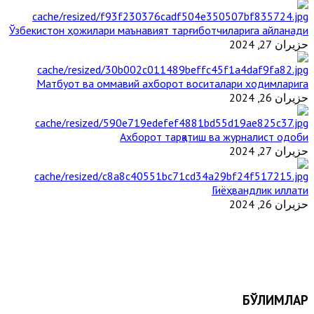
Ўзбекистон ҳожилари маънавият тарғиботчиларига айланади
حزيران 27, 2024
Матбуот ва оммавий ахборот воситалари ходимларига
حزيران 26, 2024
Ахборот тарқатиш ва журналист одоби
حزيران 27, 2024
Гиёҳвандлик иллати
حزيران 26, 2024
БЎЛИМЛАР