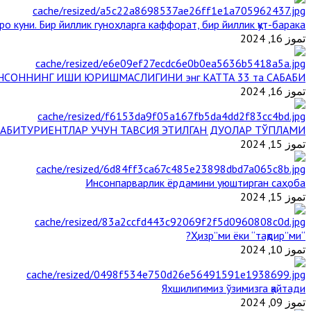
ро куни. Бир йиллик гуноҳларга каффорат, бир йиллик қут-барака
تموز 16, 2024
НСОННИНГ ИШИ ЮРИШМАСЛИГИНИ энг КАТТА 33 та САБАБИ
تموز 16, 2024
АБИТУРИЕНТЛАР УЧУН ТАВСИЯ ЭТИЛГАН ДУОЛАР ТЎПЛАМИ
تموز 15, 2024
Инсонпарварлик ёрдамини уюштирган саҳоба
تموز 15, 2024
“Ҳизр”ми ёки “тақдир”ми?
تموز 10, 2024
Яхшилигимиз ўзимизга қайтади
تموز 09, 2024