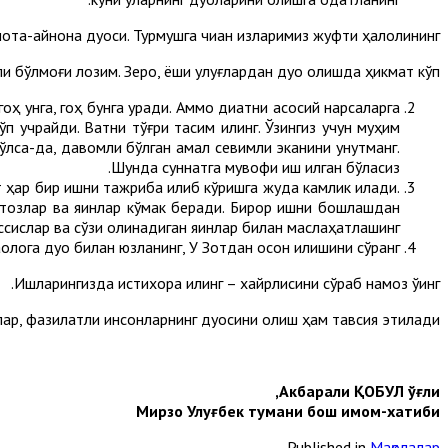
ота-қайнона дуоси. Турмушга чиққан қизларимиз жуфти ҳалолининг
ли бўлмоғи лозим. Зеро, ёши улуғлардан дуо олишда ҳикмат кўп.
оҳ унга, гоҳ бунга уради. Аммо диққатни асосий нарсаларга
учрайди. Вақтни тўғри тақсим қилинг. Ўзингиз учун муҳим
 бўлса-да, давомли бўлган амал севимли эканини унутманг.
Шунда суннатга мувофиқ иш қилган бўласиз.
ҳар бир ишни тажриба қилиб кўришга жуда камлик қилади.
стозлар ва яқинлар кўмак беради. Бирор ишни бошлашдан
ссислар ва сўзи олинадиган яқинлар билан маслаҳатлашинг.
лога дуо билан юзланинг, У Зотдан осон қилишини сўранг.
Ишларингизда истихора қилинг – хайрлисини сўраб намоз ўқинг.
ар, фазилатли инсонларнинг дуосини олиш ҳам тавсия этилади.
Акбарали ҚОБУЛ ўғли,
Мирзо Улуғбек тумани бош имом-хатиби
Published in
Мақолалар