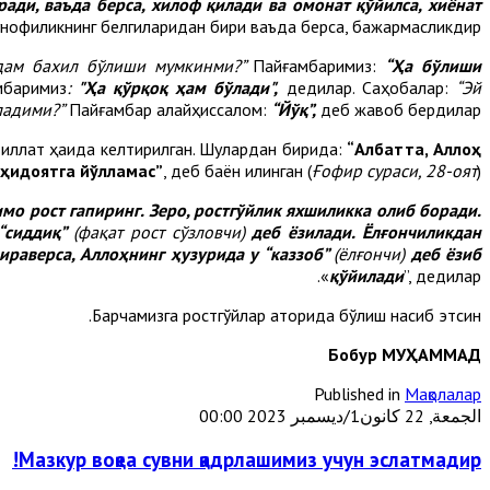
ради, ваъда берса, хилоф қилади ва омонат қўйилса, хиёнат
нофиқликнинг белгиларидан бири ваъда берса, бажармасликдир.
одам бахил бўлиши мумкинми?”
Пайғамбаримиз:
“Ҳа бўлиши
баримиз
:
"Ҳа қўрқоқ ҳам бўлади",
дедилар. Саҳобалар:
“Эй
ладими?”
Пайғамбар алайҳиссалом:
“Йўқ”,
деб жавоб бердилар.
иллат ҳақида келтирилган. Шулардан бирида:
“Албатта, Аллоҳ
 ҳидоятга йўлламас”
, деб баён қилинган (
Ғофир сураси, 28-оят
).
мо рост гапиринг. Зеро, ростгўйлик яхшиликка олиб боради.
 “сиддиқ”
(фақат рост сўзловчи)
деб ёзилади. Ёлғончиликдан
ираверса, Аллоҳнинг ҳузурида у “каззоб”
(ёлғончи)
деб ёзиб
қўйилади
”, дедилар».
Барчамизга ростгўйлар қаторида бўлиш насиб этсин.
Бобур МУҲАММАД
Published in
Мақолалар
الجمعة, 22 كانون1/ديسمبر 2023 00:00
Мазкур воқеа сувни қадрлашимиз учун эслатмадир!