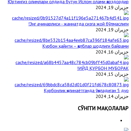
Юртингиз олимлари олдида бутун Ислом олами қарздордир
حزيران 19, 2024
Энг ачинарлиси - жаннатда сизга жой бўлмаслиги!
حزيران 19, 2024
Қурбон ҳайити – қалблар шодлиги байрами
حزيران 16, 2024
ИЙД ҚУРБОН МУБОРАК!
حزيران 15, 2024
Қурбонлик қилинаётганда ўқиладиган 5 дуо
حزيران 14, 2024
СЎНГГИ МАҚОЛАЛАР