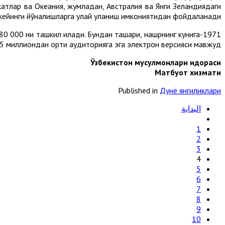
атлар ва Океания, жумладан, Aвстралия ва Янги Зеландиядаги
кейинги йўналишларга қулай уланиш имкониятидан фойдаланади.
280 000 ни ташкил қилади. Бундан ташқари, нашрнинг кунига
5 миллиондан ортиқ аудиторияга эга электрон версияси мавжуд.
Ўзбекистон мусулмонлари идораси
Матбуот хизмати
Published in
Дунё янгиликлари
البداية
1
2
3
4
5
6
7
8
9
10