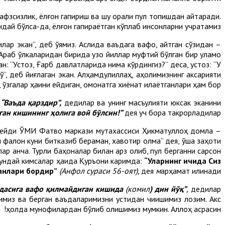
фзсизлик, ёлғон гапириш ва шу орқали пул топишдан қайтаради.
дай бўлса-да, ёлғон гапираётган кўплаб инсонларни учратамиз.
илар экан”, деб қўямиз. Аслида ваъдага вафо, айтган сўзидан
– Араб ўлкаларидан бирида узоқ йиллар муфтий бўлган бир уламо
: “Устоз, Ғарб давлатларида нима кўрдингиз?” деса, устоз: “У
”, деб йиғлаган экан. Алҳамдулиллаҳ, аҳолимизнинг аксарияти
ўзгалар ҳақини ейдиган, омонатга хиёнат қилаётганлари ҳам бор.
:
“Ваъда қарздир”,
дедилар ва унинг масъулияти юксак эканини
ган кишининг ҳолига вой бўлсин!”
дея уч бора такрорладилар».
 – дейди ЎМИ Фатво маркази мутахассиси Ҳикматуллоҳ домла
 фалон куни битказиб бераман, хавотир олма” дея, ўша заҳоти
ар қанча. Турли баҳоналар билан қарз олиб, пул берганни сарсон
 Бундай кимсалар ҳақида Қуръони каримда:
“Уларнинг ичида Сиз
ганлари бордир”
(Анфол сураси 56-оят),
дея
м
арҳамат қилинади.
ъдасига вафо қилмайдиган кишида
(комил
) дин йўқ”
,
дедилар
имиз ва берган ваъдаларимизни устидан чиқишимиз лозим. Акс
ҳолда мунофиқлардан бўлиб қолишимиз мумкин. Аллоҳ асрасин!