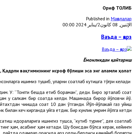
Ориф ТОЛИБ
Published in
Мақолалар
الإثنين, 08 كانون2/يناير 2024 00:00
Ваъда – қарз
Ёмонликдан қайтариш
қ. Қадрли вақтимизнинг исроф бўлиши эса энг аламли ҳолат.
Ҳаёт тақозоси билан турли идораларга ёки айрим инсонларга ишимиз тушиб, уларни соатлаб кутишга тўғри келади.
дим. У: “Тонгги бешда етиб бораман”, деди. Бироқ эрталаб соат
 ҳам у салкам бир соатда келди. Машинада бирор йўловчи йўқ.
йтахтдан чиқишда соат 10 дан ўтганди. Йўл-йўлакай газ қуйиш
 билан кеч кирганда уйга етдик. Бир кунлик умрим йўлга кетди.
тиш идораларига ишингиз тушса, “кутиб туринг”, дея соатлаб
тинг ҳам, асабинг ҳам кетади. Шу боисдан бўлса керак, кейинги
пайтда одамлар орасида қарз олди-бердиси камайиб боряпти.