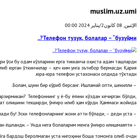
muslim.uz.umi
الإثنين, 08 كانون2/يناير 2024 00:00
Телефон тузук, болалар – “бузуқ”ми?..
и ўсиқ бу одам кўзларини ерга тикканча оҳиста қадам ташларди.
илиб юрган ўткинчилар – ҳеч ким унга эътибор бермасди. Қария
юра-юра телефон устахонаси олдида тўхтади.
– Болам, шуни бир кўриб берсанг. Ишламай қопти, шекилли.
рзирмикан? Телефоннинг у ёқ-бу ёғини кўздан кечирган бўлди,
ват олишини текширди, қўнғироқ қилиб ҳам кўрди. Ҳаммаси жойида.
– Отахон, телефонингиз бузуқ эмас. Ишлаяпти. Мабодо синдириб қўймасангиз, сизга умрбод хизмат қилади бу! Эски телефонларнинг жони қаттиқ бўлади, – деди уста.
– Ишлаяпти, дегин... – Чолнинг кўзлари бирдан ёшланди. – Унда нега болаларим менга қўнғироқ қилишмаяпти?
га бардош беролмаган уста нигоҳини бошқа томонга олиб қочди.