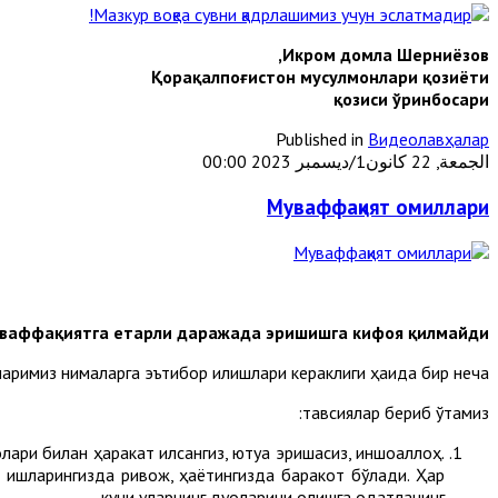
Икром домла Шерниёзов,
Қорақалпоғистон мусулмонлари қозиёти
қозиси ўринбосари
Published in
Видеолавҳалар
الجمعة, 22 كانون1/ديسمبر 2023 00:00
Муваффақият омиллари
муваффақиятга етарли даражада эришишга кифоя қилмайди.
ларимиз нималарга эътибор қилишлари кераклиги ҳақида бир неча
тавсиялар бериб ўтамиз:
ри билан ҳаракат қилсангиз, ютуққа эришасиз, иншоаллоҳ.
, ишларингизда ривож, ҳаётингизда баракот бўлади. Ҳар
куни уларнинг дуоларини олишга одатланинг.