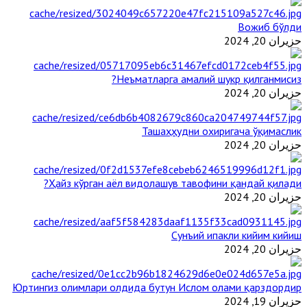
Вожиб бўлди
حزيران 20, 2024
Неъматларга амалий шукр қилганмисиз?
حزيران 20, 2024
Ташаҳҳудни охиригача ўқимаслик
حزيران 20, 2024
Ҳайз кўрган аёл видолашув тавофини қандай қилади?
حزيران 20, 2024
Сунъий ипакли кийим кийиш
حزيران 20, 2024
Юртингиз олимлари олдида бутун Ислом олами қарздордир
حزيران 19, 2024