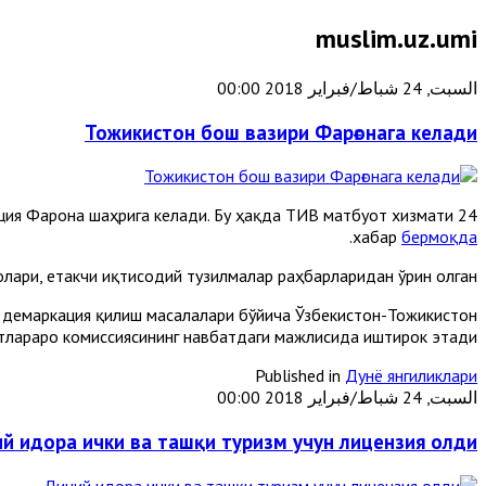
muslim.uz.umi
السبت, 24 شباط/فبراير 2018 00:00
Тожикистон бош вазири Фарғонага келади
ация Фарғона шаҳрига келади. Бу ҳақда ТИВ матбуот хизмати
.
хабар
бермоқда
лари, етакчи иқтисодий тузилмалар раҳбарларидан ўрин олган.
а демаркация қилиш масалалари бўйича Ўзбекистон-Тожикистон
тлараро комиссиясининг навбатдаги мажлисида иштирок этади.
Published in
Дунё янгиликлари
السبت, 24 شباط/فبراير 2018 00:00
й идора ички ва ташқи туризм учун лицензия олди