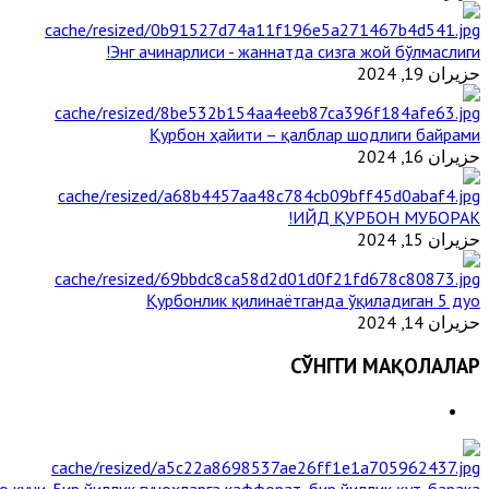
Энг ачинарлиси - жаннатда сизга жой бўлмаслиги!
حزيران 19, 2024
Қурбон ҳайити – қалблар шодлиги байрами
حزيران 16, 2024
ИЙД ҚУРБОН МУБОРАК!
حزيران 15, 2024
Қурбонлик қилинаётганда ўқиладиган 5 дуо
حزيران 14, 2024
СЎНГГИ МАҚОЛАЛАР