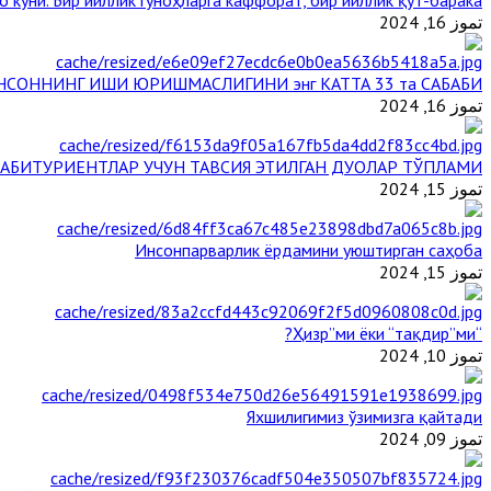
 куни. Бир йиллик гуноҳларга каффорат, бир йиллик қут-барака
تموز 16, 2024
НСОННИНГ ИШИ ЮРИШМАСЛИГИНИ энг КАТТА 33 та САБАБИ
تموز 16, 2024
АБИТУРИЕНТЛАР УЧУН ТАВСИЯ ЭТИЛГАН ДУОЛАР ТЎПЛАМИ
تموز 15, 2024
Инсонпарварлик ёрдамини уюштирган саҳоба
تموز 15, 2024
“Ҳизр”ми ёки “тақдир”ми?
تموز 10, 2024
Яхшилигимиз ўзимизга қайтади
تموز 09, 2024