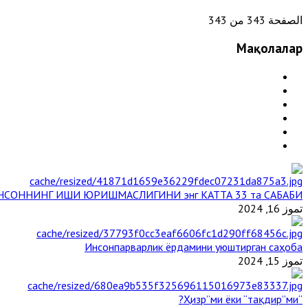
الصفحة 343 من 343
Мақолалар
НСОННИНГ ИШИ ЮРИШМАСЛИГИНИ энг КАТТА 33 та САБАБИ
تموز 16, 2024
Инсонпарварлик ёрдамини уюштирган саҳоба
تموز 15, 2024
“Ҳизр”ми ёки “тақдир”ми?