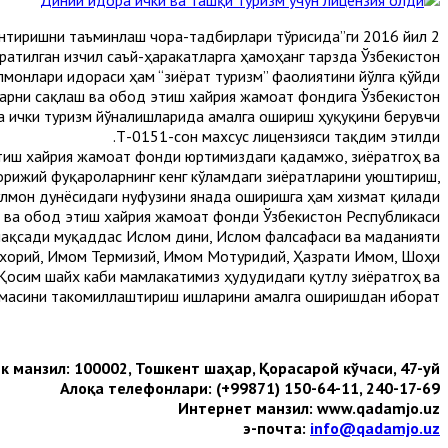
нтиришни таъминлаш чора-тадбирлари тўғрисида”ги 2016 йил 2
атилган изчил саъй-ҳаракатларга ҳамоҳанг тарзда Ўзбекистон
лмонлари идораси ҳам “зиёрат туризм” фаолиятини йўлга қўйди.
арни сақлаш ва обод этиш хайрия жамоат фондига Ўзбекистон
а ички туризм йўналишларида амалга ошириш ҳуқуқини берувчи
Т-0151-сон махсус лицензияси тақдим этилди.
тиш хайрия жамоат фонди юртимиздаги қадамжо, зиёратгоҳ ва
орижий фуқароларнинг кенг кўламдаги зиёратларини уюштириш,
лмон дунёсидаги нуфузини янада оширишга ҳам хизмат қилади.
 ва обод этиш хайрия жамоат фонди Ўзбекистон Республикаси
 мақсади муқаддас Ислом дини, Ислом фалсафаси ва маданияти
Бухорий, Имом Термизий, Имом Мотуридий, Ҳазрати Имом, Шоҳи
Қосим шайх каби мамлакатимиз ҳудудидаги қутлуғ зиёратгоҳ ва
масини такомиллаштириш ишларини амалга оширишдан иборат.
 манзил: 100002, Тошкент шаҳар, Қорасарой кўчаси, 47-уй.
Алоқа телефонлари: (+99871) 150-64-11, 240-17-69
Интернет манзил: www.qadamjo.uz
э-почта:
info@qadamjo.uz