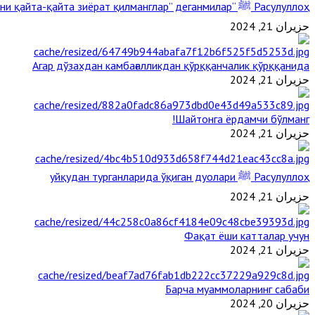
Расулуллоҳ ﷺ “Қабримни қайта-қайта зиёрат қилманглар” деганмилар?
حزيران 21, 2024
Агар дўзахдан камбағалликдан қўрққанчалик қўрққанида
حزيران 21, 2024
Шайтонга ёрдамчи бўлманг!
حزيران 21, 2024
Расулуллоҳ ﷺ уйқудан турганларида ўқиган дуолари
حزيران 21, 2024
Фақат ёши катталар учун
حزيران 21, 2024
Барча муаммоларнинг сабаби
حزيران 20, 2024