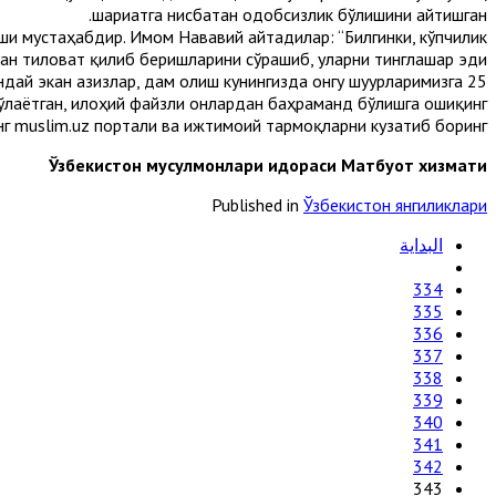
шариатга нисбатан одобсизлик бўлишини айтишган.
ши мустаҳабдир. Имом Нававий айтадилар: “Билгинки, кўпчилик
н тиловат қилиб беришларини сўрашиб, уларни тинглашар эди”.
ндай экан азизлар, дам олиш кунингизда онгу шуурларимизга
ўлаётган, илоҳий файзли онлардан баҳраманд бўлишга ошиқинг.
нг muslim.uz портали ва ижтимоий тармоқларни кузатиб боринг.
Ўзбекистон мусулмонлари идораси Матбуот хизмати
Published in
Ўзбекистон янгиликлари
البداية
334
335
336
337
338
339
340
341
342
343