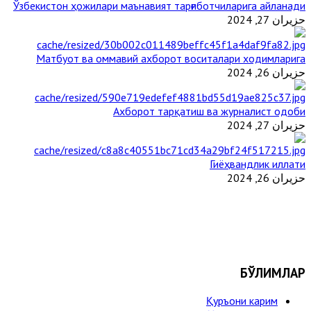
Ўзбекистон ҳожилари маънавият тарғиботчиларига айланади
حزيران 27, 2024
Матбуот ва оммавий ахборот воситалари ходимларига
حزيران 26, 2024
Ахборот тарқатиш ва журналист одоби
حزيران 27, 2024
Гиёҳвандлик иллати
حزيران 26, 2024
БЎЛИМЛАР
Қуръони карим