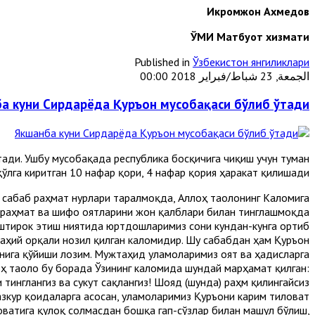
Икромжон Ахмедов
ЎМИ Матбуот хизмати
Published in
Ўзбекистон янгиликлари
الجمعة, 23 شباط/فبراير 2018 00:00
а куни Сирдарёда Қуръон мусобақаси бўлиб ўтади
тади. Ушбу мусобақада республика босқичига чиқиш учун туман
ўлга киритган 10 нафар қори, 4 нафар қория ҳаракат қилишади.
и сабаб раҳмат нурлари таралмоқда, Аллоҳ таолонинг Каломига
 раҳмат ва шифо оятларини жон қалблари билан тинглашмоқда.
иштирок этиш ниятида юртдошларимиз сони кундан-кунга ортиб
аҳий орқали нозил қилган каломидир. Шу сабабдан ҳам Қуръон
рнига қўйиши лозим. Мужтаҳид уламоларимиз оят ва ҳадисларга
лоҳ таоло бу борада Ўзининг каломида шундай марҳамат қилган:
тинглангиз ва сукут сақлангиз! Шояд (шунда) раҳм қилингайсиз!”.
Мазкур қоидаларга асосан, уламоларимиз Қуръони карим тиловат
оватига қулоқ солмасдан бошқа гап-сўзлар билан машғул бўлиш,