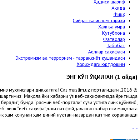
Ҳадиси шариф
Ақида
Фиқҳ
Сийрат ва ислом тарихи
Ҳаж ва умра
Кутубхона
Фатволар
Табобат
Аёллар саҳифаси
Экстремизм ва терроризм - тарраққиёт кушандаси
Хориждаги юртдошим
ЭНГ КЎП ЎҚИЛГАН (1 ойда)
лимиз мухлислари диққатига! Сиз muslim.uz порталидаги
 шартимиз: Мақола ёки хабарни ўз веб-саҳифангизда ёритишда
еради”, бунда “расмий веб-портали” сўзи устига линк қўйилиб,
либ, линк “веб-саҳифа”даги сиз фойдаланган хабар ёки мақолага
ик ҳам қонунан ҳам диний нуқтаи-назардан қаттиқ қораланади.