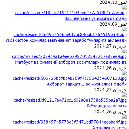
تموز 10, 2024
Яхшилигимиз ўзимизга қайтади
تموز 09, 2024
Ўзбекистон ҳожилари маънавият тарғиботчиларига айланади
حزيران 27, 2024
Матбуот ва оммавий ахборот воситалари ходимларига
حزيران 26, 2024
Ахборот тарқатиш ва журналист одоби
حزيران 27, 2024
Гиёҳвандлик иллати
حزيران 26, 2024
Ҳожилик мақоми