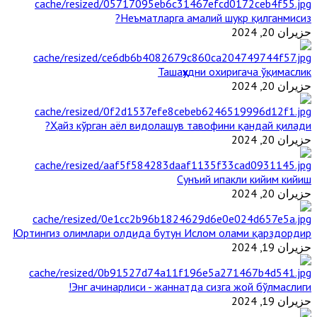
Неъматларга амалий шукр қилганмисиз?
حزيران 20, 2024
Ташаҳҳудни охиригача ўқимаслик
حزيران 20, 2024
Ҳайз кўрган аёл видолашув тавофини қандай қилади?
حزيران 20, 2024
Сунъий ипакли кийим кийиш
حزيران 20, 2024
Юртингиз олимлари олдида бутун Ислом олами қарздордир
حزيران 19, 2024
Энг ачинарлиси - жаннатда сизга жой бўлмаслиги!
حزيران 19, 2024