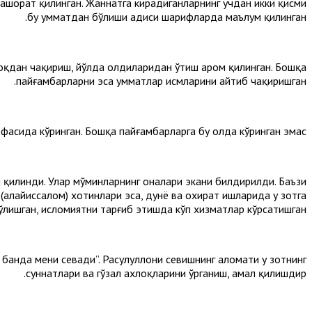
ашорат қилинган. Жаннатга кирадиганларнинг учдан икки қисми
бу умматдан бўлиши ҳадиси шарифларда маълум қилинган.
оқдан чақириш, йўлда олдиларидан ўтиш ҳаром қилинган. Бошқа
пайғамбарларни эса умматлар исмларини айтиб чақиришган.
ёфасида кўринган. Бошқа пайғамбарларга бу ҳолда кўринган эмас.
м қилинди. Улар мўминларнинг оналари экани билдирилди. Баъзи
(алайҳиссалом) хотинлари эса, дунё ва охират ишларида у зотга
лишган, исломиятни тарғиб этишда кўп хизматлар кўрсатишган.
 банда мени севади”. Расулуллоҳни севишнинг аломати у зотнинг
суннатлари ва гўзал ахлоқларини ўрганиш, амал қилишдир.