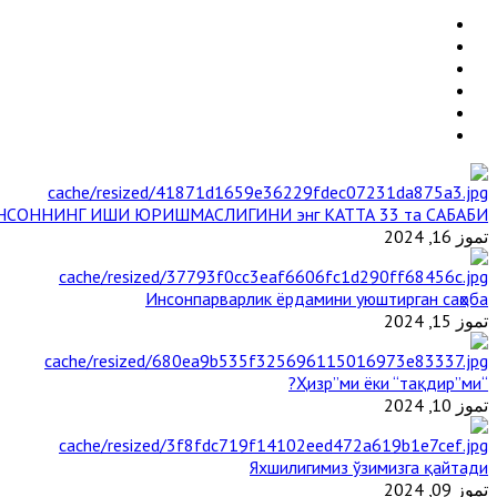
НСОННИНГ ИШИ ЮРИШМАСЛИГИНИ энг КАТТА 33 та САБАБИ
تموز 16, 2024
Инсонпарварлик ёрдамини уюштирган саҳоба
تموز 15, 2024
“Ҳизр”ми ёки “тақдир”ми?
تموز 10, 2024
Яхшилигимиз ўзимизга қайтади
تموز 09, 2024