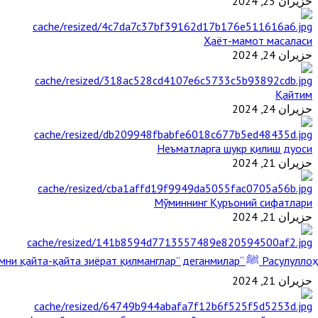
حزيران 25, 2024
Ҳаёт-мамот масаласи
حزيران 24, 2024
Қайтим
حزيران 24, 2024
Неъматларга шукр қилиш дуоси
حزيران 21, 2024
Мўминнинг Қуръоний сифатлари
حزيران 21, 2024
Расулуллоҳ ﷺ “Қабримни қайта-қайта зиёрат қилманглар” деганмилар?
حزيران 21, 2024