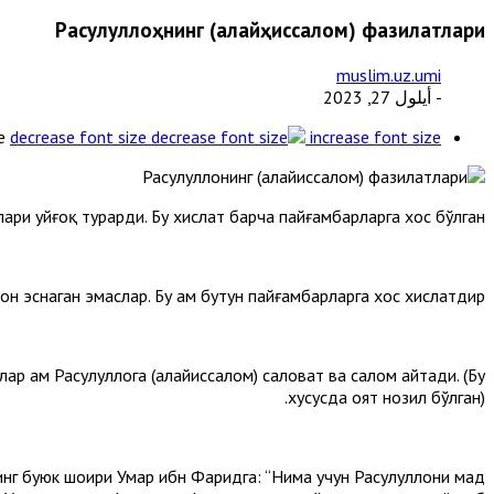
Расулуллоҳнинг (алайҳиссалом) фазилатлари
muslim.uz.umi
- أيلول 27, 2023
e
decrease font size
increase font size
ари уйғоқ турарди. Бу хислат барча пайғамбарларга хос бўлган.
он эснаган эмаслар. Бу ҳам бутун пайғамбарларга хос хислатдир.
р ҳам Расулуллоҳга (алайҳиссалом) саловат ва салом айтади. (Бу
хусусда оят нозил бўлган).
нг буюк шоири Умар ибн Фаридга: “Нима учун Расулуллоҳни мадҳ