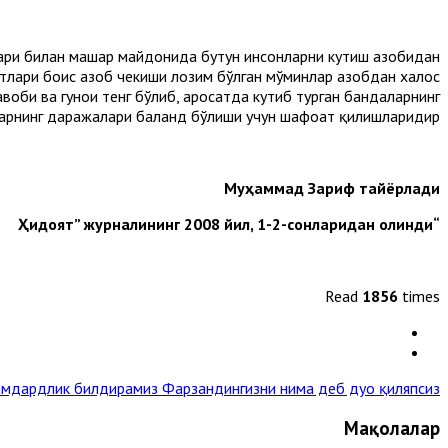
лари билан маҳшар майдонида бутун инсонларни кутиш азобидан
атлари боис азоб чекиши лозим бўлган мўминлар азобдан халос
оби ва гуноҳи тенг бўлиб, аросатда кутиб турган бандаларнинг
арнинг даражалари баланд бўлиши учун шафоат қилишларидир.
Муҳаммад Зариф тайёрлади
“Ҳидоят” журналининг 2008 йил, 1-2-сонларидан олинди
Read
1856
times
амдардлик билдирамиз
Фарзандингизни нима деб дуо қиляпсиз? »
Мақолалар