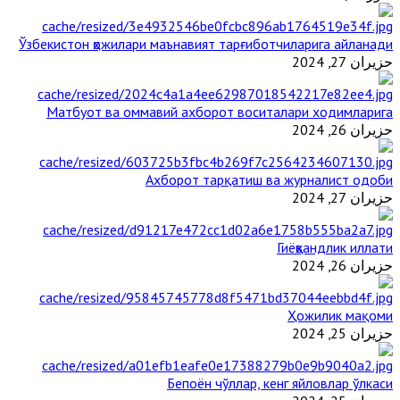
Ўзбекистон ҳожилари маънавият тарғиботчиларига айланади
حزيران 27, 2024
Матбуот ва оммавий ахборот воситалари ходимларига
حزيران 26, 2024
Ахборот тарқатиш ва журналист одоби
حزيران 27, 2024
Гиёҳвандлик иллати
حزيران 26, 2024
Ҳожилик мақоми
حزيران 25, 2024
Бепоён чўллар, кенг яйловлар ўлкаси