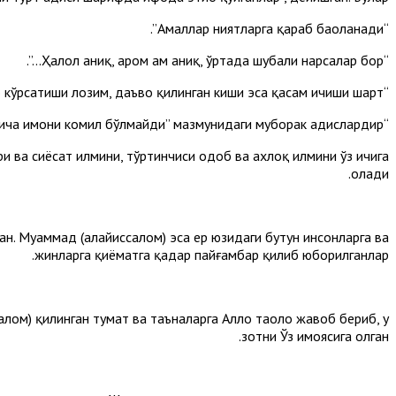
“Амаллар ниятларга қараб баҳоланади”.
“Ҳалол аниқ, ҳаром ҳам аниқ, ўртада шубҳали нарсалар бор...”.
“Даъвогар гувоҳ кўрсатиши лозим, даъво қилинган киши эса қасам ичиши шарт”.
“Бир киши ўзига раво кўрган нарсасини диндош биродарига ҳам раво кўрмагунича имони комил бўлмайди” мазмунидаги муборак ҳадислардир.
и ва сиёсат илмини, тўртинчиси одоб ва ахлоқ илмини ўз ичига
олади.
. Муҳаммад (алайҳиссалом) эса ер юзидаги бутун инсонларга ва
жинларга қиёматга қадар пайғамбар қилиб юборилганлар.
алом) қилинган туҳмат ва таъналарга Аллоҳ таоло жавоб бериб, у
зотни Ўз ҳимоясига олган.