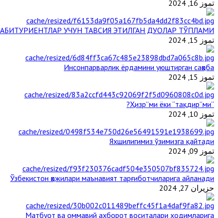
تموز 16, 2024
АБИТУРИЕНТЛАР УЧУН ТАВСИЯ ЭТИЛГАН ДУОЛАР ТЎПЛАМИ
تموز 15, 2024
Инсонпарварлик ёрдамини уюштирган саҳоба
تموز 15, 2024
“Ҳизр”ми ёки “тақдир”ми?
تموز 10, 2024
Яхшилигимиз ўзимизга қайтади
تموز 09, 2024
Ўзбекистон ҳожилари маънавият тарғиботчиларига айланади
حزيران 27, 2024
Матбуот ва оммавий ахборот воситалари ходимларига