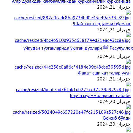
Агар дўзахдан камбағалликдан қўрққанчалик қўрққанида
حزيران 21, 2024
Шайтонга ёрдамчи бўлманг!
حزيران 21, 2024
Расулуллоҳ ﷺ уйқудан турганларида ўқиган дуолари
حزيران 21, 2024
Фақат ёши катталар учун
حزيران 21, 2024
Барча муаммоларнинг сабаби
حزيران 20, 2024
Вожиб бўлди
حزيران 20, 2024