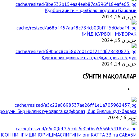
Қурбон ҳайити – қалблар шодлиги байрами
حزيران 16, 2024
ИЙД ҚУРБОН МУБОРАК!
حزيران 15, 2024
Қурбонлик қилинаётганда ўқиладиган 5 дуо
حزيران 14, 2024
СЎНГГИ МАҚОЛАЛАР
о куни. Бир йиллик гуноҳларга каффорат, бир йиллик қут-барака
تموز 16, 2024
НСОННИНГ ИШИ ЮРИШМАСЛИГИНИ энг КАТТА 33 та САБАБИ