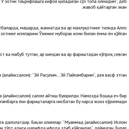
м. У зотни таърифлашга кифоя қиладиган сўз топа олмадим”, деб
жавоб қайтарган экан.
тбаларда, маҳшарда, жаннатда ва ҳар махлуқотнинг тилида Аллоҳ
 зотнинг исмларини Ўзининг муборак исми билан ёнма-ён қўйган.
 ва маҳбуб тутган, ҳар кимдан ва ҳар фариштадан кўпроқ севган.
алайҳиссалом): “Эй Расулим... Эй Пайғамбарим”, дея васф этган.
а (алайҳиссалом) салом айтиш буюрилди. Намозда бошқа ҳеч бир
ғамбарга ёки фаришталарга нисбатан бу нарса жоиз кўрилмади.
га далолатдир. Баъзи олимлар: “Муҳаммад (алайҳиссалом) Ислом
и тўрт ҳадиси шарифда ифода этиб қўйганлар”, дейишган. Булар: