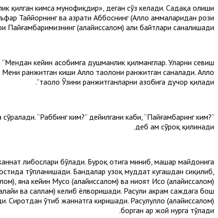
лик қилган кимса мунофиқдир», деган сўз келади. Садақа олиши
ъфар Таййорнинг ва ҳазрати Аббоснинг (Аллоҳ ҳаммаларидан рози
ри Пайғамбаримизнинг (алайҳиссалом) аҳли байтлари саналишади.
: “Мендан кейин асҳобимга душманлик қилманглар. Уларни севиш
Мени ранжитган киши Аллоҳ таолони ранжитган саналади. Аллоҳ
таоло Ўзини ранжитганларни азобига дучор қилади”.
а сўралади. “Раббинг ким?” дейилгани каби, “Пайғамбаринг ким?”
деб ҳам сўроқ қилинади.
жаннат либослари бўлади. Буроқ отига миниб, маҳшар майдонига
 остида тўпланишади. Бандалар узоқ муддат кугашдан сиқилиб,
лом), яна кейин Мусо (алайҳиссалом) ва ниҳоят Исо (алайҳиссалом)
алайҳи ва саллам) келиб ёлворишади. Расули акрам саждага бош
. Сиротдан ўтиб жаннатга киришади. Расулуллоҳ (алайҳиссалом)
борган ҳар жой нурга тўлади.