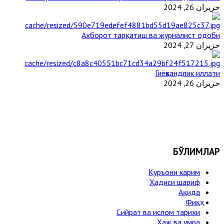
حزيران 26, 2024
Ахборот тарқатиш ва журналист одоби
حزيران 27, 2024
Гиёҳвандлик иллати
حزيران 26, 2024
БЎЛИМЛАР
Қуръони карим
Ҳадиси шариф
Ақида
Фиқҳ
Сийрат ва ислом тарихи
Ҳаж ва умра