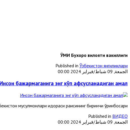
ЎМИ Бухоро вилояти вакиллиги
Published in
Ўзбекистон янгиликлари
الجمعة, 09 شباط/فبراير 2024 00:00
Инсон бажармаганига энг кўп афсусланадиган амал
кистон мусулмонлари идораси раисининг биринчи ўринбосари
Published in
ВИДЕО
الجمعة, 09 شباط/فبراير 2024 00:00