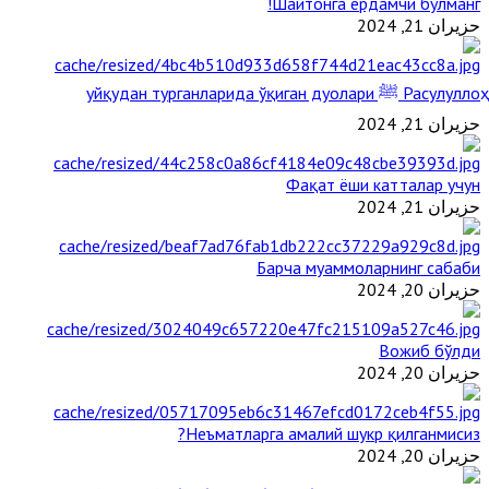
Шайтонга ёрдамчи бўлманг!
حزيران 21, 2024
Расулуллоҳ ﷺ уйқудан турганларида ўқиган дуолари
حزيران 21, 2024
Фақат ёши катталар учун
حزيران 21, 2024
Барча муаммоларнинг сабаби
حزيران 20, 2024
Вожиб бўлди
حزيران 20, 2024
Неъматларга амалий шукр қилганмисиз?
حزيران 20, 2024