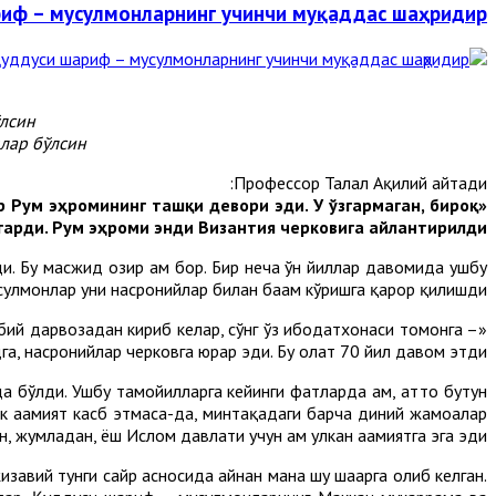
риф – мусулмонларнинг учинчи муқаддас шаҳридир
лсин.
лар бўлсин.
Профессор Талал Ақилий айтади:
р Рум эҳромининг ташқи девори эди. У ўзгармаган, бироқ
гарди. Рум эҳроми энди Византия черковига айлантирилди».
. Бу масжид ҳозир ҳам бор. Бир неча ўн йиллар давомида ушбу
сулмонлар уни насронийлар билан баҳам кўришга қарор қилишди.
бий дарвозадан кириб келар, сўнг ўз ибодатхонаси томонга –
, насронийлар черковга юрар эди. Бу ҳолат 70 йил давом этди».
 бўлди. Ушбу тамойилларга кейинги фатҳларда ҳам, ҳатто бутун
егик аҳамият касб этмаса-да, минтақадаги барча диний жамоалар
н, жумладан, ёш Ислом давлати учун ҳам улкан аҳамиятга эга эди.
завий тунги сайр асносида айнан мана шу шаҳарга олиб келган.