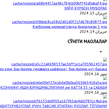
ИЙД ҚУРБОН МУБОРАК!
حزيران 15, 2024
Қурбонлик қилинаётганда ўқиладиган 5 дуо
حزيران 14, 2024
СЎНГГИ МАҚОЛАЛАР
о куни. Бир йиллик гуноҳларга каффорат, бир йиллик қут-барака
تموز 16, 2024
НСОННИНГ ИШИ ЮРИШМАСЛИГИНИ энг КАТТА 33 та САБАБИ
تموز 16, 2024
АБИТУРИЕНТЛАР УЧУН ТАВСИЯ ЭТИЛГАН ДУОЛАР ТЎПЛАМИ