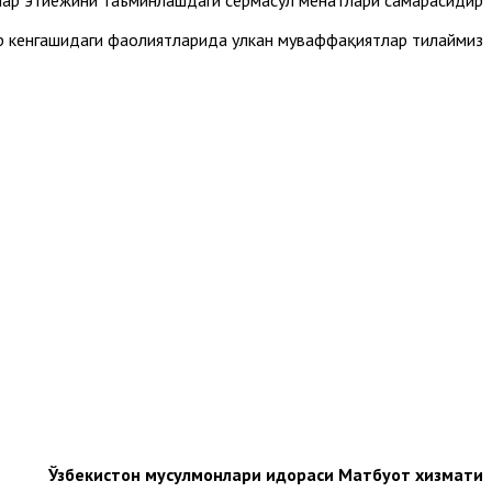
 эҳтиёжини таъминлашдаги сермаҳсул меҳнатлари самарасидир.
 кенгашидаги фаолиятларида улкан муваффақиятлар тилаймиз.
Ўзбекистон мусулмонлари идораси Матбуот хизмати