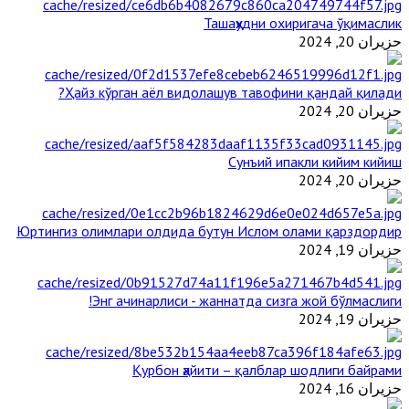
Ташаҳҳудни охиригача ўқимаслик
حزيران 20, 2024
Ҳайз кўрган аёл видолашув тавофини қандай қилади?
حزيران 20, 2024
Сунъий ипакли кийим кийиш
حزيران 20, 2024
Юртингиз олимлари олдида бутун Ислом олами қарздордир
حزيران 19, 2024
Энг ачинарлиси - жаннатда сизга жой бўлмаслиги!
حزيران 19, 2024
Қурбон ҳайити – қалблар шодлиги байрами
حزيران 16, 2024