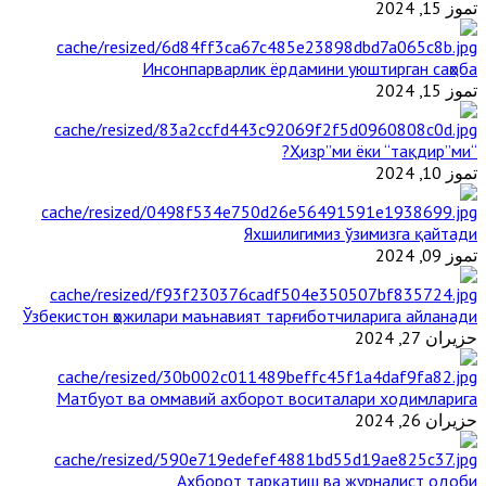
تموز 15, 2024
Инсонпарварлик ёрдамини уюштирган саҳоба
تموز 15, 2024
“Ҳизр”ми ёки “тақдир”ми?
تموز 10, 2024
Яхшилигимиз ўзимизга қайтади
تموز 09, 2024
Ўзбекистон ҳожилари маънавият тарғиботчиларига айланади
حزيران 27, 2024
Матбуот ва оммавий ахборот воситалари ходимларига
حزيران 26, 2024
Ахборот тарқатиш ва журналист одоби