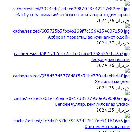
Матбуот ва оммавий ахборот воситалари ходимларига
حزيران 26, 2024
Ахборот тарқатиш ва журналист одоби
حزيران 27, 2024
Гиёҳвандлик иллати
حزيران 26, 2024
Ҳожилик мақоми
حزيران 25, 2024
Бепоён чўллар, кенг яйловлар ўлкаси
حزيران 25, 2024
Ҳаёт-мамот масаласи