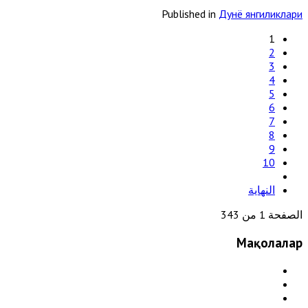
Published in
Дунё янгиликлари
1
2
3
4
5
6
7
8
9
10
النهاية
الصفحة 1 من 343
Мақолалар