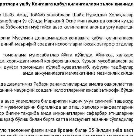
атлари ушбу Кенгашга қабул қилинганлари эълон қилинди.
ри Шайх Аҳмад Тоййиб жаноблари Шайх Нуриддин Холиқназар
 жаноблари ўз сўзида Марказий Осиё минтақасида ҳозирги кунда
а Ўзбекистон муфтийси аъзо қилинганига алоҳида урғу қаратди.
арини Мусулмон донишмандлар кенгашига қабул қилинганлари
диний-маърифий соҳадаги ислоҳотларни юксак эътироф этдилар.
 томонлама муносабатлар йўлга қўйилди. Айниқса, халқаро
ди, хориждаги илмий конференциялар, Қуръон мусобақалари ва
н дунёси томонидан қўллаб-қувватланиб, нуфузли тадбирлар
ҳамда анжуманларга мамлакатимиз мезмонлик қилди.
да давлатимиз Раҳбари раҳнамоликларида амалга оширилаётган
 диний-маърифий соҳадаги ислоҳотларнинг юксак эътирофи бўлди.
ва аъзо уламоларга билдирилган ишонч учун самимий ташаккур
т муаммоларини биргаликда ҳал этиш, халқлар манфаатларини
ор билим-тажриба ҳамда имкониятларни сафарбар этишларини
 шараф бўлиш билан бирга катта масъулият эканини сўзладилар.
лоҳ таолонинг фазли ҳамда ёрдами билан 35 йилдан зиёд вақт