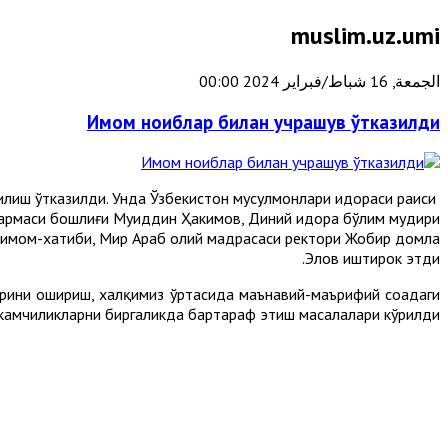
muslim.uz.umi
الجمعة, 16 شباط/فبراير 2024 00:00
Имом ноиблар билан учрашув ўтказилди
ғилиш ўтказилди. Унда Ўзбекистон мусулмонлари идораси раиси
рмаси бошлиғи Муҳиддин Ҳакимов, Диний идора бўлим мудири
 имом-хатиби, Мир Араб олий мадрасаси ректори Жобир домла
Элов иштирок этди.
рини ошириш, халқимиз ўртасида маънавий-маърифий соҳадаги
а камчиликларни биргаликда бартараф этиш масалалари кўрилди.