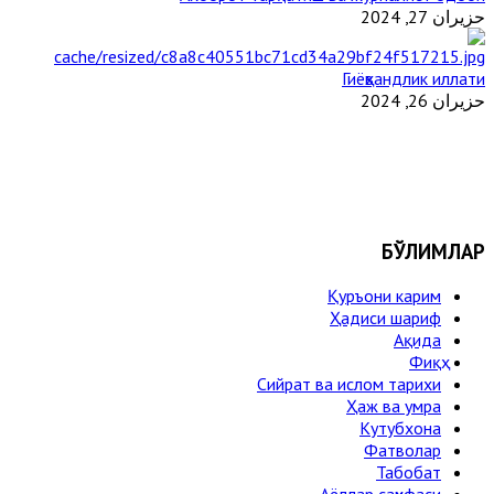
حزيران 27, 2024
Гиёҳвандлик иллати
حزيران 26, 2024
БЎЛИМЛАР
Қуръони карим
Ҳадиси шариф
Ақида
Фиқҳ
Сийрат ва ислом тарихи
Ҳаж ва умра
Кутубхона
Фатволар
Табобат