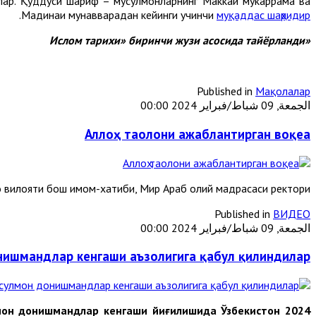
анлар. Қуддуси шариф – мусулмонларнинг Маккаи мукаррама ва
.
Мадинаи мунавварадан кейинги учинчи
муқаддас шаҳридир
«Ислом тарихи» биринчи жузи асосида тайёрланди
Published in
Мақолалар
الجمعة, 09 شباط/فبراير 2024 00:00
Аллоҳ таолони ажаблантирган воқеа
 вилояти бош имом-хатиби, Мир Араб олий мадрасаси ректори
Published in
ВИДЕО
الجمعة, 09 شباط/فبراير 2024 00:00
нишмандлар кенгаши аъзолигига қабул қилиндилар
улмон донишмандлар кенгаши йиғилишида Ўзбекистон