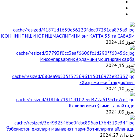
НСОННИНГ ИШИ ЮРИШМАСЛИГИНИ энг КАТТА 33 та САБАБИ
تموز 16, 2024
Инсонпарварлик ёрдамини уюштирган саҳоба
تموز 15, 2024
“Ҳизр”ми ёки “тақдир”ми?
تموز 10, 2024
Яхшилигимиз ўзимизга қайтади
تموز 09, 2024
Ўзбекистон ҳожилари маънавият тарғиботчиларига айланади
حزيران 27, 2024