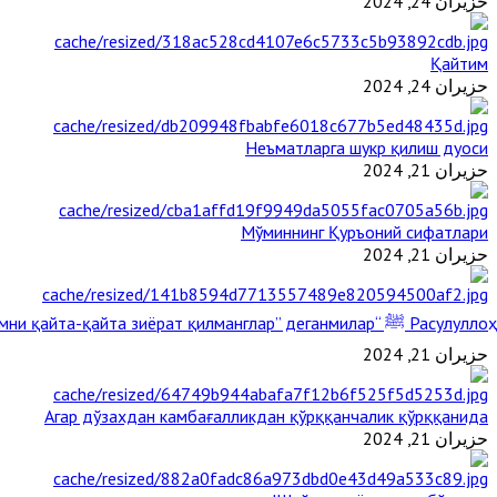
حزيران 24, 2024
Қайтим
حزيران 24, 2024
Неъматларга шукр қилиш дуоси
حزيران 21, 2024
Мўминнинг Қуръоний сифатлари
حزيران 21, 2024
Расулуллоҳ ﷺ “Қабримни қайта-қайта зиёрат қилманглар” деганмилар?
حزيران 21, 2024
Агар дўзахдан камбағалликдан қўрққанчалик қўрққанида
حزيران 21, 2024