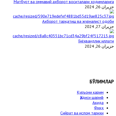
Матбуот ва оммавий ахборот воситалари ходимларига
حزيران 26, 2024
Ахборот тарқатиш ва журналист одоби
حزيران 27, 2024
Гиёҳвандлик иллати
حزيران 26, 2024
БЎЛИМЛАР
Қуръони карим
Ҳадиси шариф
Ақида
Фиқҳ
Сийрат ва ислом тарихи