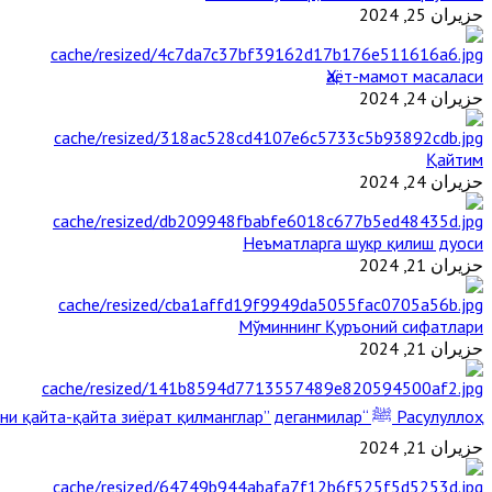
حزيران 25, 2024
Ҳаёт-мамот масаласи
حزيران 24, 2024
Қайтим
حزيران 24, 2024
Неъматларга шукр қилиш дуоси
حزيران 21, 2024
Мўминнинг Қуръоний сифатлари
حزيران 21, 2024
Расулуллоҳ ﷺ “Қабримни қайта-қайта зиёрат қилманглар” деганмилар?
حزيران 21, 2024