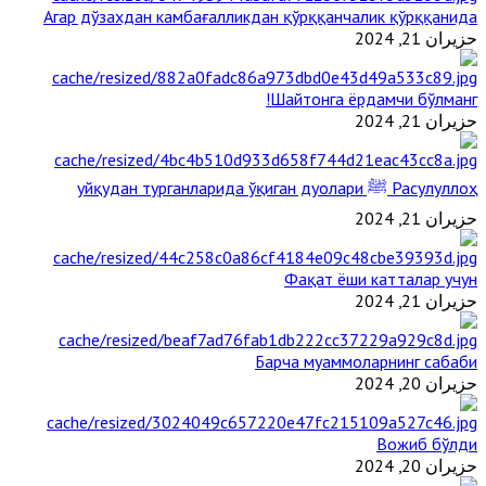
Агар дўзахдан камбағалликдан қўрққанчалик қўрққанида
حزيران 21, 2024
Шайтонга ёрдамчи бўлманг!
حزيران 21, 2024
Расулуллоҳ ﷺ уйқудан турганларида ўқиган дуолари
حزيران 21, 2024
Фақат ёши катталар учун
حزيران 21, 2024
Барча муаммоларнинг сабаби
حزيران 20, 2024
Вожиб бўлди
حزيران 20, 2024