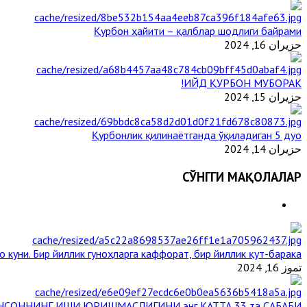
Қурбон ҳайити – қалблар шодлиги байрами
حزيران 16, 2024
ИЙД ҚУРБОН МУБОРАК!
حزيران 15, 2024
Қурбонлик қилинаётганда ўқиладиган 5 дуо
حزيران 14, 2024
СЎНГГИ МАҚОЛАЛАР
 куни. Бир йиллик гуноҳларга каффорат, бир йиллик қут-барака
تموز 16, 2024
НСОННИНГ ИШИ ЮРИШМАСЛИГИНИ энг КАТТА 33 та САБАБИ