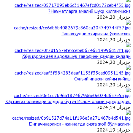
Неъматларга амалий шукр қилганмисиз?
حزيران 20, 2024
Ташаҳҳудни охиригача ўқимаслик
حزيران 20, 2024
Ҳайз кўрган аёл видолашув тавофини қандай қилади?
حزيران 20, 2024
Сунъий ипакли кийим кийиш
حزيران 20, 2024
Юртингиз олимлари олдида бутун Ислом олами қарздордир
حزيران 19, 2024
Энг ачинарлиси - жаннатда сизга жой бўлмаслиги!
حزيران 19, 2024