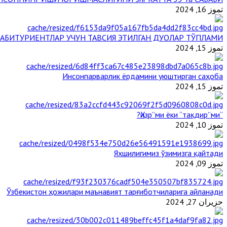
تموز 16, 2024
АБИТУРИЕНТЛАР УЧУН ТАВСИЯ ЭТИЛГАН ДУОЛАР ТЎПЛАМИ
تموز 15, 2024
Инсонпарварлик ёрдамини уюштирган саҳоба
تموز 15, 2024
“Ҳизр”ми ёки “тақдир”ми?
تموز 10, 2024
Яхшилигимиз ўзимизга қайтади
تموز 09, 2024
Ўзбекистон ҳожилари маънавият тарғиботчиларига айланади
حزيران 27, 2024