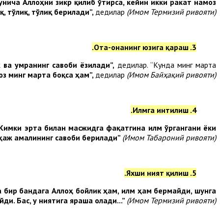
нича Аллоҳни зикр қилиб ўтирса, кейин икки ракат намоз
қ, тўлиқ, тўлиқ берилади”,
дедилар
(Имом Термизий ривояти)
3. Ота-онанинг юзига қараш.
 ва умранинг савоби ёзилади”,
дедилар. “Кунда минг марта
юз минг марта боқса ҳам”,
дедилар
(Имом Байҳақий ривояти).
4. Илмга интилиш.
Кимки эрта билан масжидга фақатгина илм ўргангани ёки
қ ҳаж амалининг савоби берилади”
(Имом Табароний ривояти).
5. Яхши ният қилиш.
қа бир бандага Аллоҳ бойлик ҳам, илм ҳам бермайди, шунга
и. Бас, у ниятига яраша олади...”
(Имом Термизий ривояти)