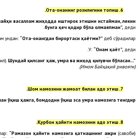
6. Ота-онанинг розилигини топиш.
алайҳи васаллам жиҳодда иштирок этишни истайман, лекин
бунга ҳеч қодир бўла олмаяпман”,
деди.
ам ундан:
“Ота-онангдан бирортаси ҳаётми?”
деб сўрадилар.
У:
“Онам ҳаёт”,
деди.
ил).
Шундай қилсанг ҳаж, умра ва жиҳод қилувчи бўласан...”
(Имом Байҳақий ривояти).
7. Шом намозини жамоат билан адо этиш.
н ўқиш ҳажга, бомдодни ўқиш эса умра намозига тенгдир”.
8. Қурбон ҳайити намозини адо этиш.
лар:
“Рамазон ҳайити намозига қатнашнинг ажри
(савоби)