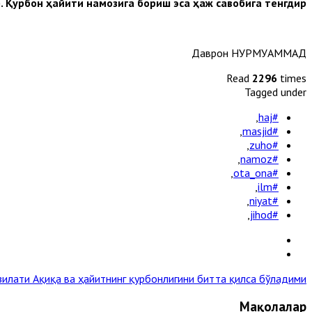
 Қурбон ҳайити намозига бориш эса ҳаж савобига тенгдир”.
Даврон НУРМУҲАММАД
Read
2296
times
Tagged under
,
#haj
,
#masjid
,
#zuho
,
#namoz
,
#ota_ona
,
#ilm
,
#niyat
,
#jihod
зилати
Ақиқа ва ҳайитнинг қурбонлигини битта қилса бўладими? »
Мақолалар