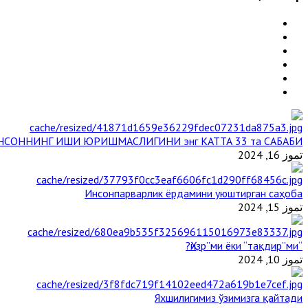
НСОННИНГ ИШИ ЮРИШМАСЛИГИНИ энг КАТТА 33 та САБАБИ
تموز 16, 2024
Инсонпарварлик ёрдамини уюштирган саҳоба
تموز 15, 2024
“Ҳизр”ми ёки “тақдир”ми?
تموز 10, 2024
Яхшилигимиз ўзимизга қайтади