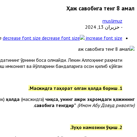
Ҳаж савобига тенг 8 амал
muslimuz
- حزيران 13, 2024
e
decrease font size
increase font size
одатининг ўрнини боса олмайди. Лекин Аллоҳнинг раҳмати
пиш имконият ва йўлларини бандаларига осон қилиб қўйган.
1. Масжидга таҳорат олган ҳолда бориш.
ок)
ҳолда
(масжидга)
чиқса, унинг ажри эҳромдаги ҳожининг
савобига тенгдир”
(Имом Абу Довуд ривояти).
2. Зуҳо намозини ўқиш.