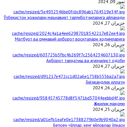
تموز 09, 2024
Ўзбекистон ҳожилари маънавият тарғиботчиларига айланади
حزيران 27, 2024
Матбуот ва оммавий ахборот воситалари ходимларига
حزيران 26, 2024
Ахборот тарқатиш ва журналист одоби
حزيران 27, 2024
Гиёҳвандлик иллати
حزيران 26, 2024
Ҳожилик мақоми
حزيران 25, 2024
Бепоён чўллар, кенг яйловлар ўлкаси