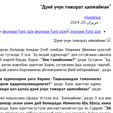
“Дунё учун тижорат қилмайман”
muslimuz
- حزيران 20, 2024
e
decrease font size
increase font size
рган болалар ёнидан ўтиб қолибди. Уларнинг ўйинини кузатиб
о тутқазди. У эса: “Бу қандай хурмолар?” дея сотувчини саволга
еб жавоб берди. Ҳорис:
“Уни танийсизми?”
деди. Сотувчи: “Ҳа,
Ҳа” деган жавобни эшитган Ҳорис сотувчини ўша ҳолида ташлаб,
дай хаёлга борганингни айтмагунингча қўйиб юбормайман”, деди.
ва хурмоларни унга беринг. Ташналикдан томоғингиз
ҳаром едирмоқчимидингиз?”
деди. Буни эшитган хурмо
 энди ҳеч қачон дунё учун тижорат қилмайман!”
деди.
нг маъносини сўради. Устози эса: “Билмайман”, деди. У эса яна
амлар сизни олим деб билишади. Илмингиз йўқ бўлса, нима
деди. Буни эшитган устози уни калтаклай кетди. Ас-Саррий:
“Эй
зи тўхтади ва айбини тушуниб етди, уни кечирди. У ўша кундан