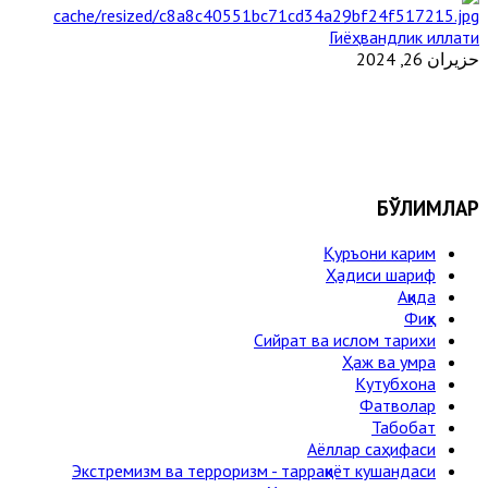
Гиёҳвандлик иллати
حزيران 26, 2024
БЎЛИМЛАР
Қуръони карим
Ҳадиси шариф
Ақида
Фиқҳ
Сийрат ва ислом тарихи
Ҳаж ва умра
Кутубхона
Фатволар
Табобат
Аёллар саҳифаси
Экстремизм ва терроризм - тарраққиёт кушандаси