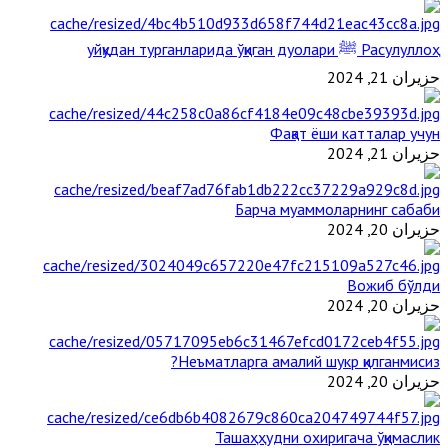
Расулуллоҳ ﷺ уйқудан турганларида ўқиган дуолари
حزيران 21, 2024
Фақат ёши катталар учун
حزيران 21, 2024
Барча муаммоларнинг сабаби
حزيران 20, 2024
Вожиб бўлди
حزيران 20, 2024
Неъматларга амалий шукр қилганмисиз?
حزيران 20, 2024
Ташаҳҳудни охиригача ўқимаслик