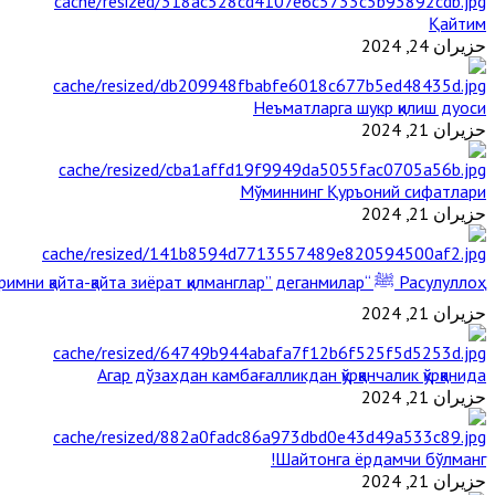
Қайтим
حزيران 24, 2024
Неъматларга шукр қилиш дуоси
حزيران 21, 2024
Мўминнинг Қуръоний сифатлари
حزيران 21, 2024
Расулуллоҳ ﷺ “Қабримни қайта-қайта зиёрат қилманглар” деганмилар?
حزيران 21, 2024
Агар дўзахдан камбағалликдан қўрққанчалик қўрққанида
حزيران 21, 2024
Шайтонга ёрдамчи бўлманг!
حزيران 21, 2024