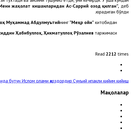
Мени жаҳолат кишанларидан Ас-Саррий озод қилган”,
деб
юрадиган бўлди.
оҳ Муҳаммад Абдулмуътий
нинг
"Меҳр ойи"
китобидан
сиддин Ҳабибуллоҳ, Ҳикматуллоҳ Рўзалиев
таржимаси.
Read
2212
times
ида бутун Ислом олами қарздордир
Сунъий ипакли кийим кийиш »
Мақолалар