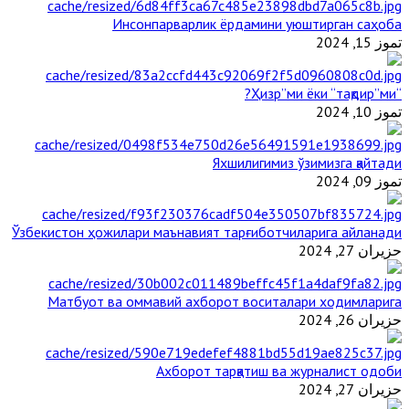
Инсонпарварлик ёрдамини уюштирган саҳоба
تموز 15, 2024
“Ҳизр”ми ёки “тақдир”ми?
تموز 10, 2024
Яхшилигимиз ўзимизга қайтади
تموز 09, 2024
Ўзбекистон ҳожилари маънавият тарғиботчиларига айланади
حزيران 27, 2024
Матбуот ва оммавий ахборот воситалари ходимларига
حزيران 26, 2024
Ахборот тарқатиш ва журналист одоби
حزيران 27, 2024