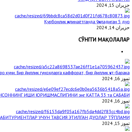
حزيران 15, 2024
Қурбонлик қилинаётганда ўқиладиган 5 дуо
حزيران 14, 2024
СЎНГГИ МАҚОЛАЛАР
ро куни. Бир йиллик гуноҳларга каффорат, бир йиллик қут-барака
تموز 16, 2024
НСОННИНГ ИШИ ЮРИШМАСЛИГИНИ энг КАТТА 33 та САБАБИ
تموز 16, 2024
АБИТУРИЕНТЛАР УЧУН ТАВСИЯ ЭТИЛГАН ДУОЛАР ТЎПЛАМИ
تموز 15, 2024