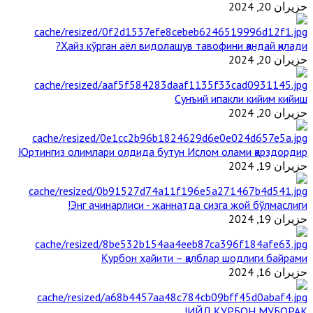
حزيران 20, 2024
Ҳайз кўрган аёл видолашув тавофини қандай қилади?
حزيران 20, 2024
Сунъий ипакли кийим кийиш
حزيران 20, 2024
Юртингиз олимлари олдида бутун Ислом олами қарздордир
حزيران 19, 2024
Энг ачинарлиси - жаннатда сизга жой бўлмаслиги!
حزيران 19, 2024
Қурбон ҳайити – қалблар шодлиги байрами
حزيران 16, 2024
ИЙД ҚУРБОН МУБОРАК!