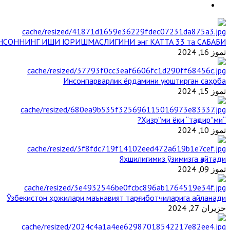
НСОННИНГ ИШИ ЮРИШМАСЛИГИНИ энг КАТТА 33 та САБАБИ
تموز 16, 2024
Инсонпарварлик ёрдамини уюштирган саҳоба
تموز 15, 2024
“Ҳизр”ми ёки “тақдир”ми?
تموز 10, 2024
Яхшилигимиз ўзимизга қайтади
تموز 09, 2024
Ўзбекистон ҳожилари маънавият тарғиботчиларига айланади
حزيران 27, 2024