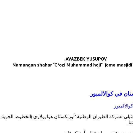
AVAZBEK YUSUPOV,
Namangan shahar "Gʻozi Muhammad hoji" jome masjidi 
تان في كوالالمبور
مثيلي لشركة الطيران الوطنية "أوزبكستان هوا يولاري (الخطوط الجوية ا
ا.
عد مجموعات سياحية إلى أوزبكستان.