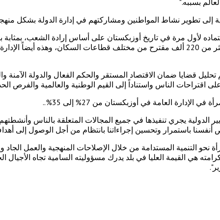
عالم بسببه."
رامية إلى تطوير نشاط المواطنين ومشاركتهم في إدارة الدولة بشكل من
تور الشعب"، الذي تم اعتماده لأول مرة في تاريخ أوزبكستان على أساس إرادة الشعب،
والمستقبل السعيد للبلاد. وخلال إعداد مشروع الدستور هذا تم تلقي أكثر من 220 ألف مقترح من مختلف قطا
م تحليل قضايا ضمان الاقتصاد المستقر والحكم الفعال والدولة الآمنة 
إدارة العامة في أوزبكستان من 27% إلى 35%..
 الدولية يجري تنفيذها في جميع المجالات المتعلقة بالناس وأنشطتهم.
ص أنفسنا باستمرار وتحسين إجراءاتنا بانتظام من أجل الوصول إلى أهد
ة نحو التنمية المستدامة من خلال الإصلاحات المنهجية والعمل الجاد وإر
امته هي القيمة العليا في بلد يدرك مسؤوليته السامية تجاه الأجيال ال
ر".