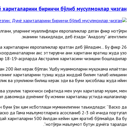
ё хариталарини биринчи бўлиб мусулмонлар чизган
лгани, уларнинг муаллифлари европаликлар деган фикр нотўғри
эканини таъкидлади, деб ёзади “Aнадолу” агентлиги.
ча хариталарни европаликлар яратган деб ўйладим... Бу фикр
к координаталарни акс эттирувчи аниқ харитани яратиш жуда узоқ
лар 18-19-асрларда Aвстралия харитасини чизишни бошладилар.
н 200 йил керак бўлган. Ушбу муаммоларни муҳокама қилаётган
енгизнинг хариталарини тузиш жуда жиддий билим талаб қилишини
лик ва узунликни билиш керак эди ва буни ҳисоблаш жуда қийин”.
 ва узунлик тарихчиси сифатида мен учун хариталар муҳим, мен
ил давомида дунёнинг бу қисмини хариталаш устида ишлаганлар”.
н буни ўзи ҳам исботлаши мумкинлигини таъкидлади: “Васко да
Васко да Гама маълумотларига асосланиб 2-3 ой ичида португал
ндай хариталарни 500 йилдан кейин ҳам яратиб бўлмайди. Ва бу
нотўғри маълумот бутун дунёга тарқалди”.