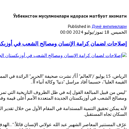
Ўзбекистон мусулмонлари идораси матбуот хизмати
Published in
Дунё янгиликлари
الخميس, 18 تموز/يوليو 2024 00:00
إصلاحات لضمان كرامة الإنسان ومصالح الشعب في أوزبكست
الرياض، 15 يوليو. /"العالم" أ.أ/. نشرت صحيفة "الحرير" الرائ
القيمة العليا"، حسبما أفاد مراسل "دنيا" وكالة أنباء أأ..
"ليس من قبيل المبالغة القول إنه في ظل الظروف التاريخية التي تمر 
ومصالح الشعب في أوزبكستان الجديدة المتعددة الأمم أعلى قيمة وفي 
لأنه يمكن تحقيق التنمية المستدامة في المقام الأول من خلال تقدير 
السكان تجاه المستقبل.
عرّف المستنير المعاصر الشهير عبد الله عولاني الإنسان قائلاً: "...ا