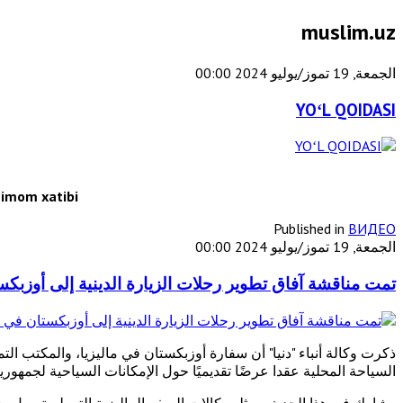
muslim.uz
الجمعة, 19 تموز/يوليو 2024 00:00
YOʻL QOIDASI
imom xatibi
Published in
ВИДЕО
الجمعة, 19 تموز/يوليو 2024 00:00
تمت مناقشة آفاق تطوير رحلات الزيارة الدينية إلى أوزبكس
ذكرت وكالة أنباء "دنيا" أن سفارة أوزبكستان في ماليزيا، والمكتب الت
السياحة المحلية عقدا عرضًا تقديميًا حول الإمكانات السياحية لجمهوريتن
وشارك في هذا الحدث ممثلو وكالات السفر الماليزية التي لم ترسل ب