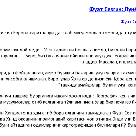
Фуат Сезгин: Дун
Осиё ва Европа хариталари дастлаб мусулмонлар томонидан тузи
ан олим шундай деди: “Мен тадқиқотни бошлаганимда, биздаги бар
арқалган. Бироқ, биз бу қанчалик қийинлигини унутдик. Географи
ишдир. Масалан, инглиз
аридан фойдаланган, аммо бу ишни бажариш учун уларга тахмина
арни ҳисобга олишмаган. Бироқ, улар Ўрта ер денгизи ёки Қора д
таъкидламайдилар, бунинг учун кенг
нчи ташриф буюрганига ишонч ҳосил қилди: “География, кенглик
а мусулмонлар етиб келганига тўлиқ аминман. Улар бир неча юз й
и Ҳиндистонга ҳам етиб бора олганини таъкидлаган Фуат Сезги
а ва Ҳинд океанининг замонавий харитаси чоп этилди. Энди уни 
. Буни айтадиган одамларнинг картографиядан билимлари йўқ. Бу