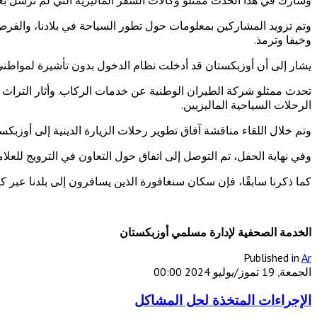
وتم تزويد المشاركين بمعلومات حول تطور السياحة في بلادنا، والفرص 
وخيفا وترمذ.
يشار إلى أن أوزبكستان قد أدخلت نظام الدخول بدون تأشيرة لمواطني أكثر من 90 دولة أجنبية، بما في ذلك ماليزيا. وأطلقت "الخطوط الجوية الأوزبكية" رحلات جو
تحدث ممثلو شركة الطيران الوطنية عن خدمات الركاب. وأثار التراث الث
الرحلات السياحية الماليزيين.
وتم خلال اللقاء مناقشة آفاق تطوير رحلات الزيارة الدينية إلى أوزبك
وفي نهاية الحفل، تم التوصل إلى اتفاق حول التعاون في الترويج للعلامة
كما ذكرنا سابقًا، فإن سكان سنغافورة الذين يسافرون إلى بلدنا عبر كوا
الخدمة الصحفية لإدارة مسلمي أوزبكستان
Published in
Ar
الجمعة, 19 تموز/يوليو 2024 00:00
الإجراءات المتخذة لحل المشاكل