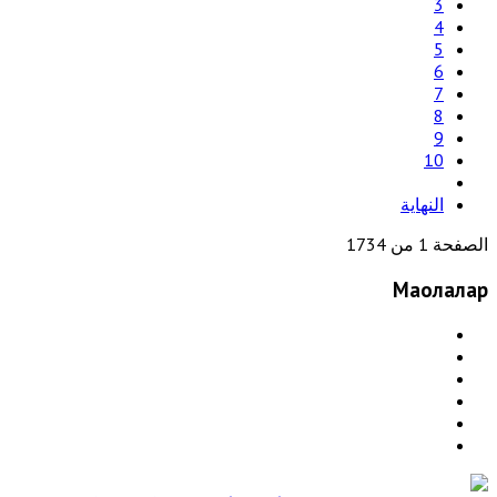
3
4
5
6
7
8
9
10
النهاية
الصفحة 1 من 1734
Мақолалар