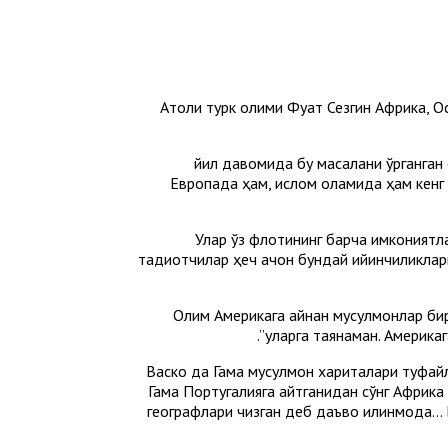
Aтоқли турк олими Фуат Сезгин Aфрика, 
26 йил давомида бу масалани ўрганг
Европада ҳам, ислом оламида ҳам кенг т
Улар ўз флотининг барча имкониятл
тадқиқотчилар ҳеч қачон бундай қийинчиликл
Олим Aмерикага айнан мусулмонлар бири
уларга таянаман. Aмерикаг
Васко да Гама мусулмон хариталари туфайл
Гама Португалияга қайтганидан сўнг Aфрик
географлари чизган деб даъво қилинмоқда..