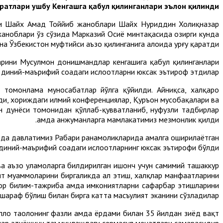
атлари ушбу Кенгашга қабул қилинганлари эълон қилинди.
ри Шайх Аҳмад Тоййиб жаноблари Шайх Нуриддин Холиқназар
 жаноблари ўз сўзида Марказий Осиё минтақасида ҳозирги кунда
а Ўзбекистон муфтийси аъзо қилинганига алоҳида урғу қаратди.
арини Мусулмон донишмандлар кенгашига қабул қилинганлари
диний-маърифий соҳадаги ислоҳотларни юксак эътироф этдилар.
 томонлама муносабатлар йўлга қўйилди. Айниқса, халқаро
ди, хориждаги илмий конференциялар, Қуръон мусобақалари ва
н дунёси томонидан қўллаб-қувватланиб, нуфузли тадбирлар
ҳамда анжуманларга мамлакатимиз мезмонлик қилди.
да давлатимиз Раҳбари раҳнамоликларида амалга оширилаётган
 диний-маърифий соҳадаги ислоҳотларнинг юксак эътирофи бўлди.
ва аъзо уламоларга билдирилган ишонч учун самимий ташаккур
т муаммоларини биргаликда ҳал этиш, халқлар манфаатларини
ор билим-тажриба ҳамда имкониятларни сафарбар этишларини
 шараф бўлиш билан бирга катта масъулият эканини сўзладилар.
лоҳ таолонинг фазли ҳамда ёрдами билан 35 йилдан зиёд вақт