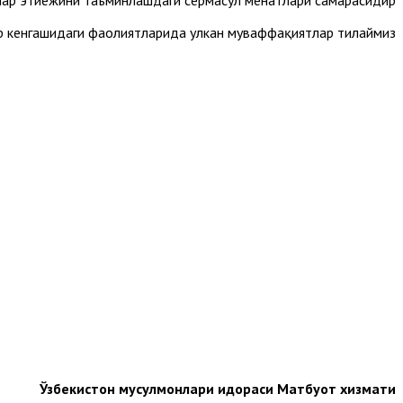
 эҳтиёжини таъминлашдаги сермаҳсул меҳнатлари самарасидир.
 кенгашидаги фаолиятларида улкан муваффақиятлар тилаймиз.
Ўзбекистон мусулмонлари идораси Матбуот хизмати