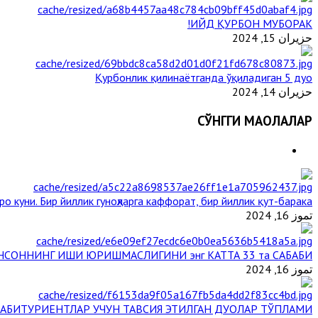
ИЙД ҚУРБОН МУБОРАК!
حزيران 15, 2024
Қурбонлик қилинаётганда ўқиладиган 5 дуо
حزيران 14, 2024
СЎНГГИ МАҚОЛАЛАР
о куни. Бир йиллик гуноҳларга каффорат, бир йиллик қут-барака
تموز 16, 2024
НСОННИНГ ИШИ ЮРИШМАСЛИГИНИ энг КАТТА 33 та САБАБИ
تموز 16, 2024
АБИТУРИЕНТЛАР УЧУН ТАВСИЯ ЭТИЛГАН ДУОЛАР ТЎПЛАМИ