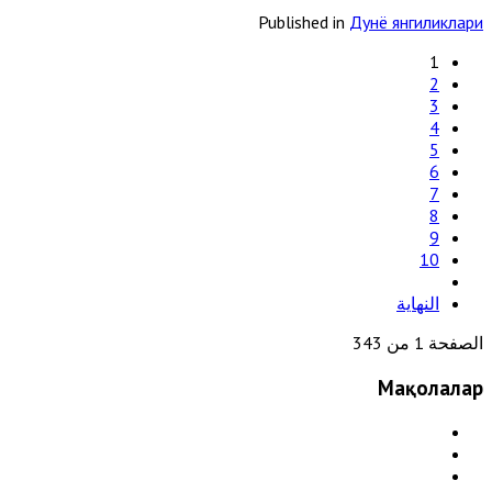
Published in
Дунё янгиликлари
1
2
3
4
5
6
7
8
9
10
النهاية
الصفحة 1 من 343
Мақолалар