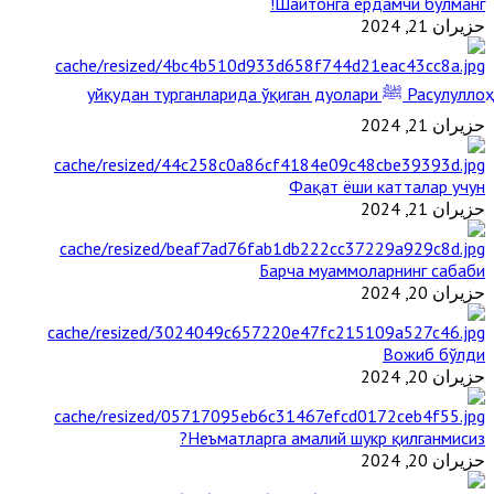
Шайтонга ёрдамчи бўлманг!
حزيران 21, 2024
Расулуллоҳ ﷺ уйқудан турганларида ўқиган дуолари
حزيران 21, 2024
Фақат ёши катталар учун
حزيران 21, 2024
Барча муаммоларнинг сабаби
حزيران 20, 2024
Вожиб бўлди
حزيران 20, 2024
Неъматларга амалий шукр қилганмисиз?
حزيران 20, 2024