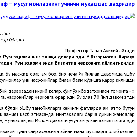
риф – мусулмонларнинг учинчи муқаддас шаҳридир
лсин.
лар бўлсин.
Профессор Талал Ақилий айтади:
р Рум эҳромининг ташқи девори эди. У ўзгармаган, бироқ
гарди. Рум эҳроми энди Византия черковига айлантирилди».
. Бу масжид ҳозир ҳам бор. Бир неча ўн йиллар давомида ушбу
сулмонлар уни насронийлар билан баҳам кўришга қарор қилишди.
бий дарвозадан кириб келар, сўнг ўз ибодатхонаси томонга –
, насронийлар черковга юрар эди. Бу ҳолат 70 йил давом этди».
 бўлди. Ушбу тамойилларга кейинги фатҳларда ҳам, ҳатто бутун
егик аҳамият касб этмаса-да, минтақадаги барча диний жамоалар
н, жумладан, ёш Ислом давлати учун ҳам улкан аҳамиятга эга эди.
завий тунги сайр асносида айнан мана шу шаҳарга олиб келган.