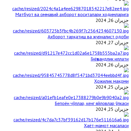
Матбуот ва оммавий ахборот воситалари ходимларига
حزيران 26, 2024
Ахборот тарқатиш ва журналист одоби
حزيران 27, 2024
Гиёҳвандлик иллати
حزيران 26, 2024
Ҳожилик мақоми
حزيران 25, 2024
Бепоён чўллар, кенг яйловлар ўлкаси
حزيران 25, 2024
Ҳаёт-мамот масаласи