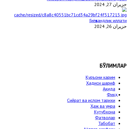
حزيران 27, 2024
Гиёҳвандлик иллати
حزيران 26, 2024
БЎЛИМЛАР
Қуръони карим
Ҳадиси шариф
Ақида
Фиқҳ
Сийрат ва ислом тарихи
Ҳаж ва умра
Кутубхона
Фатволар
Табобат