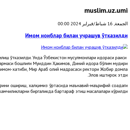
muslim.uz.umi
الجمعة, 16 شباط/فبراير 2024 00:00
Имом ноиблар билан учрашув ўтказилди
ғилиш ўтказилди. Унда Ўзбекистон мусулмонлари идораси раиси
рмаси бошлиғи Муҳиддин Ҳакимов, Диний идора бўлим мудири
 имом-хатиби, Мир Араб олий мадрасаси ректори Жобир домла
Элов иштирок этди.
рини ошириш, халқимиз ўртасида маънавий-маърифий соҳадаги
а камчиликларни биргаликда бартараф этиш масалалари кўрилди.