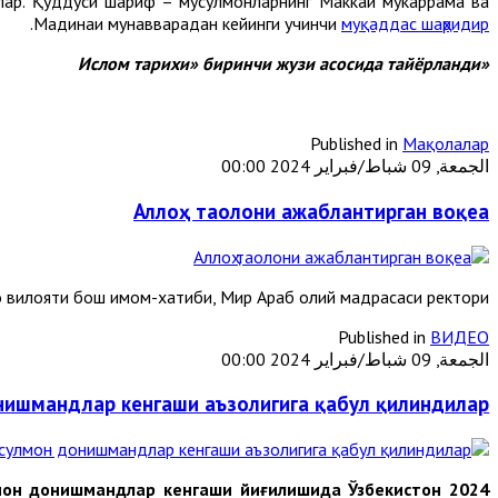
анлар. Қуддуси шариф – мусулмонларнинг Маккаи мукаррама ва
.
Мадинаи мунавварадан кейинги учинчи
муқаддас шаҳридир
«Ислом тарихи» биринчи жузи асосида тайёрланди
Published in
Мақолалар
الجمعة, 09 شباط/فبراير 2024 00:00
Аллоҳ таолони ажаблантирган воқеа
 вилояти бош имом-хатиби, Мир Араб олий мадрасаси ректори
Published in
ВИДЕО
الجمعة, 09 شباط/فبراير 2024 00:00
нишмандлар кенгаши аъзолигига қабул қилиндилар
улмон донишмандлар кенгаши йиғилишида Ўзбекистон