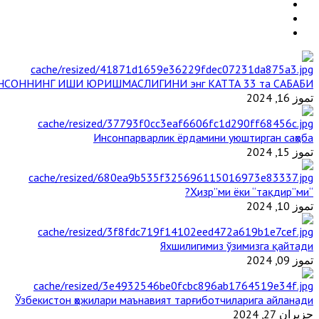
НСОННИНГ ИШИ ЮРИШМАСЛИГИНИ энг КАТТА 33 та САБАБИ
تموز 16, 2024
Инсонпарварлик ёрдамини уюштирган саҳоба
تموز 15, 2024
“Ҳизр”ми ёки “тақдир”ми?
تموز 10, 2024
Яхшилигимиз ўзимизга қайтади
تموز 09, 2024
Ўзбекистон ҳожилари маънавият тарғиботчиларига айланади
حزيران 27, 2024