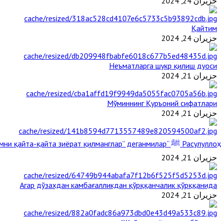
حزيران 24, 2024
Қайтим
حزيران 24, 2024
Неъматларга шукр қилиш дуоси
حزيران 21, 2024
Мўминнинг Қуръоний сифатлари
حزيران 21, 2024
Расулуллоҳ ﷺ “Қабримни қайта-қайта зиёрат қилманглар” деганмилар?
حزيران 21, 2024
Агар дўзахдан камбағалликдан қўрққанчалик қўрққанида
حزيران 21, 2024