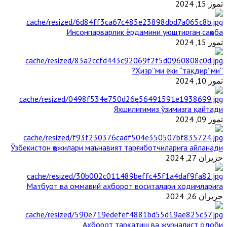
تموز 15, 2024
Инсонпарварлик ёрдамини уюштирган саҳоба
تموز 15, 2024
“Ҳизр”ми ёки “тақдир”ми?
تموز 10, 2024
Яхшилигимиз ўзимизга қайтади
تموز 09, 2024
Ўзбекистон ҳожилари маънавият тарғиботчиларига айланади
حزيران 27, 2024
Матбуот ва оммавий ахборот воситалари ходимларига
حزيران 26, 2024
Ахборот тарқатиш ва журналист одоби