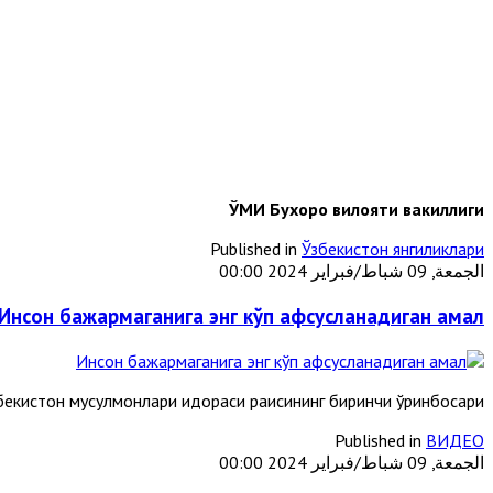
ЎМИ Бухоро вилояти вакиллиги
Published in
Ўзбекистон янгиликлари
الجمعة, 09 شباط/فبراير 2024 00:00
Инсон бажармаганига энг кўп афсусланадиган амал
кистон мусулмонлари идораси раисининг биринчи ўринбосари
Published in
ВИДЕО
الجمعة, 09 شباط/فبراير 2024 00:00