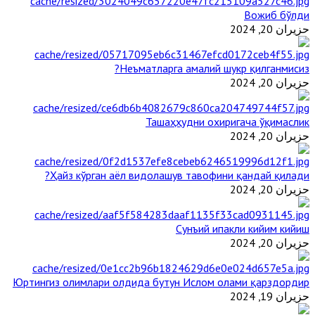
Вожиб бўлди
حزيران 20, 2024
Неъматларга амалий шукр қилганмисиз?
حزيران 20, 2024
Ташаҳҳудни охиригача ўқимаслик
حزيران 20, 2024
Ҳайз кўрган аёл видолашув тавофини қандай қилади?
حزيران 20, 2024
Сунъий ипакли кийим кийиш
حزيران 20, 2024
Юртингиз олимлари олдида бутун Ислом олами қарздордир
حزيران 19, 2024