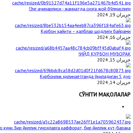
Энг ачинарлиси - жаннатда сизга жой бўлмаслиги!
حزيران 19, 2024
Қурбон ҳайити – қалблар шодлиги байрами
حزيران 16, 2024
ИЙД ҚУРБОН МУБОРАК!
حزيران 15, 2024
Қурбонлик қилинаётганда ўқиладиган 5 дуо
حزيران 14, 2024
СЎНГГИ МАҚОЛАЛАР
 куни. Бир йиллик гуноҳларга каффорат, бир йиллик қут-барака