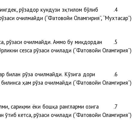
нингдек, рўзадор кундузи эҳтилом бўлиб
4.
рўзаси очилмайди (“Фатовойи Оламгирия”, “Мухтасар”).
тса, рўзаси очилмайди. Аммо бу миқдордан
5.
ўрликни сезса рўзаси очилади (“Фатовойи Оламгирия”). \
ар билан рўза очилмайди. Кўзига дори
6.
и билинса ҳам рўза очилмайди (“Фатовойи Оламгирия”).
лми, сариқми ёки бошқа рангларми оғзига
7.
н ўтиб кетса, рўзаси очилади (“Фатовойи Оламгирия”).