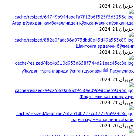
حزيران 21, 2024
Агар дўзахдан камбағалликдан қўрққанчалик қўрққанида
حزيران 21, 2024
Шайтонга ёрдамчи бўлманг!
حزيران 21, 2024
Расулуллоҳ ﷺ уйқудан турганларида ўқиган дуолари
حزيران 21, 2024
Фақат ёши катталар учун
حزيران 21, 2024
Барча муаммоларнинг сабаби
حزيران 20, 2024