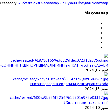
s category:
« Рўзага оид масалалар - 2
Рўзани бузувчи ҳолатлар »
Мақолалар
НСОННИНГ ИШИ ЮРИШМАСЛИГИНИ энг КАТТА 33 та САБАБИ
تموز 16, 2024
Инсонпарварлик ёрдамини уюштирган саҳоба
تموز 15, 2024
“Ҳизр”ми ёки “тақдир”ми?
تموز 10, 2024