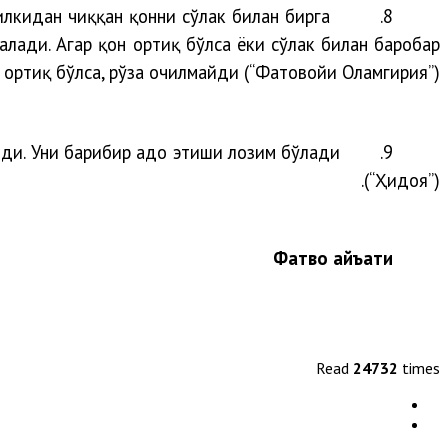
илкидан чиққан қонни сўлак билан бирга
8.
лади. Агар қон ортиқ бўлса ёки сўлак билан баробар
 ортиқ бўлса, рўза очилмайди (“Фатовойи Оламгирия”).
йди. Уни барибир адо этиши лозим бўлади
9.
(“Ҳидоя”).
Фатво ҳай
ъ
ати
Read
24732
times