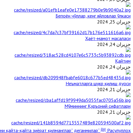
Бепоён чўллар, кенг яйловлар ўлкаси
حزيران 25, 2024
Ҳаёт-мамот масаласи
حزيران 24, 2024
Қайтим
حزيران 24, 2024
Неъматларга шукр қилиш дуоси
حزيران 21, 2024
Мўминнинг Қуръоний сифатлари
حزيران 21, 2024
Расулуллоҳ ﷺ “Қабримни қайта-қайта зиёрат қилманглар” деганмилар?