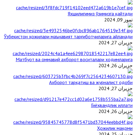
Яхшилигимиз ўзимизга қайтади
تموز 09, 2024
Ўзбекистон ҳожилари маънавият тарғиботчиларига айланади
حزيران 27, 2024
Матбуот ва оммавий ахборот воситалари ходимларига
حزيران 26, 2024
Ахборот тарқатиш ва журналист одоби
حزيران 27, 2024
Гиёҳвандлик иллати
حزيران 26, 2024
Ҳожилик мақоми
حزيران 25, 2024