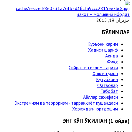
Закот – молиявий ибодат
حزيران 19, 2015
БЎЛИМЛАР
Қуръони карим
Ҳадиси шариф
Ақида
Фиқҳ
Сийрат ва ислом тарихи
Ҳаж ва умра
Кутубхона
Фатволар
Табобат
Аёллар саҳифаси
Экстремизм ва терроризм - тарраққиёт кушандаси
Хориждаги юртдошим
ЭНГ КЎП ЎҚИЛГАН (1 ойда)