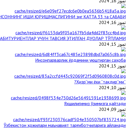
تموز 16, 2024
НСОННИНГ ИШИ ЮРИШМАСЛИГИНИ энг КАТТА 33 та САБАБИ
تموز 16, 2024
АБИТУРИЕНТЛАР УЧУН ТАВСИЯ ЭТИЛГАН ДУОЛАР ТЎПЛАМИ
تموز 15, 2024
Инсонпарварлик ёрдамини уюштирган саҳоба
تموز 15, 2024
“Ҳизр”ми ёки “тақдир”ми?
تموز 10, 2024
Яхшилигимиз ўзимизга қайтади
تموز 09, 2024
Ўзбекистон ҳожилари маънавият тарғиботчиларига айланади