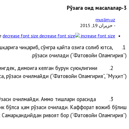
Рўзага оид масалалар-3
muslim.uz
- حزيران 19, 2015
e
decrease font size
increase font size
қарига чиқариб, сўнгра қайта оғзига солиб ютса,
1.
рўзаси очилади (“Фатовойи Оламгирия”).
ингдек, димоғига келган бурун суюқлигини
2.
а, рўзаси очилмайди (“Фатовойи Оламгирия”, “Муҳит”).
рўзаси очилмайди. Аммо тишлари орасида
3.
ичик бўлса ҳам рўзаси очилади. Каффорат вожиб бўлиш
 Самарқандийдан ривоят бор (“Фатовойи Оламгирия”).