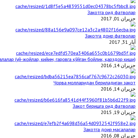
Закотга оид фатволар
حزيران 01, 2017
Закотга доир фатволар
أيار 31, 2017
лалар (уй-жойлар, кийим, гаровга қўйган бойлик, қарздор киши)
حزيران 14, 2016
Чорва молларидан бериладиган закот
حزيران 14, 2016
Закот беришга оид фатволар
حزيران 19, 2015
Закотга доир масалалар
حزيران 08, 2016