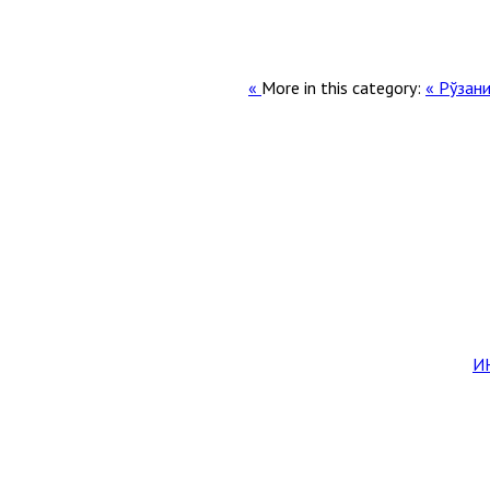
More in this category:
« Рўзан
И