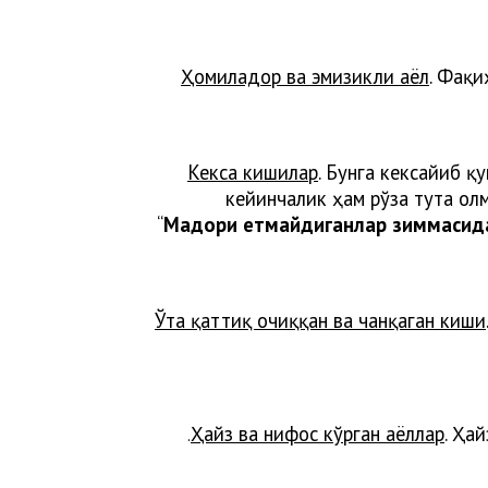
Ҳомиладор ва эмизикли аёл
. Фақи
Кекса кишилар
. Бунга кексайиб 
кейинчалик ҳам рўза тута ол
“
Мадори етмайдиганлар зиммасида
Ўта қаттиқ очиққан ва чанқаган киши
Ҳайз ва нифос кўрган аёллар
. Ҳа
.