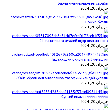
Барча муаммоларнинг сабаби
حزيران 20, 2024
Вожиб бўлди
حزيران 20, 2024
Неъматларга амалий шукр қилганмисиз?
حزيران 20, 2024
Ташаҳҳудни охиригача ўқимаслик
حزيران 20, 2024
Ҳайз кўрган аёл видолашув тавофини қандай қилади?
حزيران 20, 2024
Сунъий ипакли кийим кийиш
حزيران 20, 2024