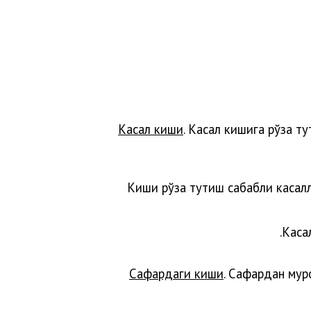
Касал киши
. Касал кишига рўза т
Киши рўза тутиш сабабли касалл
Каса
Сафардаги киши
. Сафардан мур