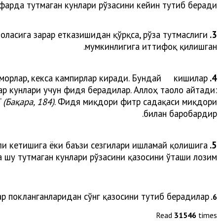
арда тутмаган кунлари рўзасини кейин тутиб беради.
оласига зарар етказишидан қўрқса, рўза тутмаслиги
3.
мумкинлигига иттифоқ қилишган.
беморлар, кекса кампирлар киради. Бундай кишилар
4.
ар кунлари учун фидя берадилар. Аллоҳ таоло айтади:
”
(Бақара, 184)
. Фидя миқдори фитр садақаси миқдори
билан баробардир.
қли кетишига ёки баъзи сезгилари ишламай қолишига
5.
а шу тутмаган кунлари рўзасини қазосини ўташи лозим.
лар покланганларидан сўнг қазосини тутиб берадилар
6.
Read
31546
times