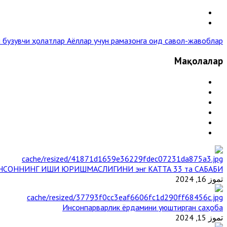
и бузувчи ҳолатлар
Аёллар учун рамазонга оид савол-жавоблар »
Мақолалар
НСОННИНГ ИШИ ЮРИШМАСЛИГИНИ энг КАТТА 33 та САБАБИ
تموز 16, 2024
Инсонпарварлик ёрдамини уюштирган саҳоба
تموز 15, 2024