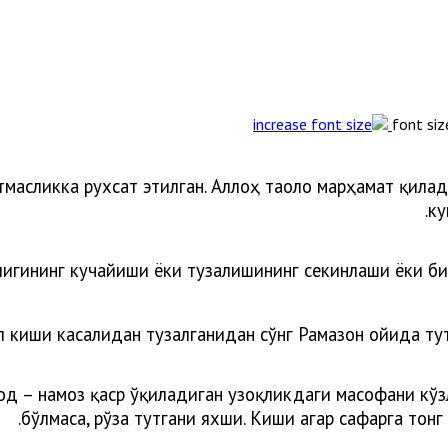
font siz
утмасликка рухсат этилган. Аллоҳ таоло марҳамат қилади
.
ку
игининг кучайиши ёки тузалишининг секинлаши ёки бир
л киши касалидан тузалганидан сўнг Рамазон ойида тут
од – намоз қаср ўқиладиган узоқликдаги масофани кў
бўлмаса, рўза тутгани яхши. Киши агар сафарга тонг 