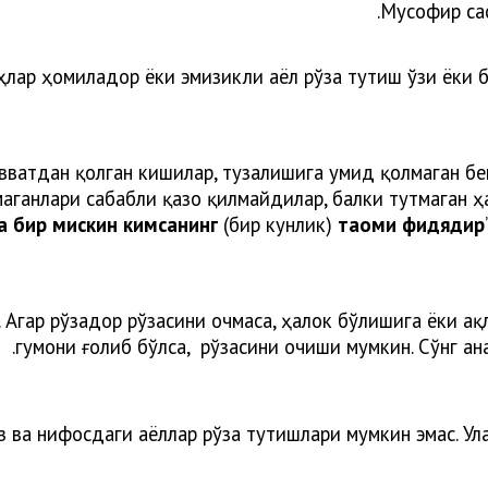
Мусофир саф
ҳлар ҳомиладор ёки эмизикли аёл рўза тутиш ўзи ёки б
қувватдан қолган кишилар, тузалишига умид қолмаган 
маганлари сабабли қазо қилмайдилар, балки тутмаган ҳ
 бир мискин кимсанинг
(бир кунлик)
таоми фидядир
. Агар рўзадор рўзасини очмаса, ҳалок бўлишига ёки а
гумони ғолиб бўлса, рўзасини очиши мумкин. Сўнг ан
йз ва нифосдаги аёллар рўза тутишлари мумкин эмас. У