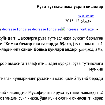
Рўза тутмасликка узрли кишилар
muslim.uz
- حزيران 12, 2016
e
decrease font size
increase font size
Қуйидаги шахсларга рўза тутмасликка рухсат берилган:
: “
Кимки бемор ёки сафарда бўлса,
(тута олмаган
1.
нларининг)
саноғи бошқа кунлардандир
”
(Бақара, 185)
ор аъзосига талаф етишидан қўрқса, рўза тутмаслиги
мумкин.
маган кунларининг рўзасини қазо қилиб тутиб беради.
злаб чиқишдир. Мусофир агар рўза тутиши машаққат
2.
отгандан сўнг чиқса, ўша куни оғзини очмаслиги керак.