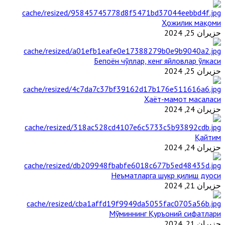
Ҳожилик мақоми
حزيران 25, 2024
Бепоён чўллар, кенг яйловлар ўлкаси
حزيران 25, 2024
Ҳаёт-мамот масаласи
حزيران 24, 2024
Қайтим
حزيران 24, 2024
Неъматларга шукр қилиш дуоси
حزيران 21, 2024
Мўминнинг Қуръоний сифатлари
حزيران 21, 2024