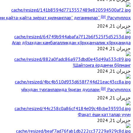
Расулуллоҳ ﷺ “Қабримни қайта-қайта зиёрат қилманглар” деганмилар?
حزيران 21, 2024
Агар дўзахдан камбағалликдан қўрққанчалик қўрққанида
حزيران 21, 2024
Шайтонга ёрдамчи бўлманг!
حزيران 21, 2024
Расулуллоҳ ﷺ уйқудан турганларида ўқиган дуолари
حزيران 21, 2024
Фақат ёши катталар учун
حزيران 21, 2024