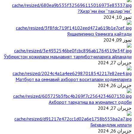
“Ҳизр”ми ёки “тақдир”ми?
تموز 10, 2024
Яхшилигимиз ўзимизга қайтади
تموز 09, 2024
Ўзбекистон ҳожилари маънавият тарғиботчиларига айланади
حزيران 27, 2024
Матбуот ва оммавий ахборот воситалари ходимларига
حزيران 26, 2024
Ахборот тарқатиш ва журналист одоби
حزيران 27, 2024
Гиёҳвандлик иллати
حزيران 26, 2024