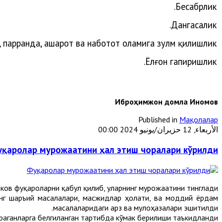
Бесабрлик.
Дангасалик.
,
парранда
,
ҳашарот
ва
наботот
оламига
зулм
қилишлик
.
Ёлғон
гапиришлик
Иброҳимжон домла Иномов
Published in
Мақолалар
الأربعاء, 12 حزيران/يونيو 2024 00:00
қаролар мурожаатини ҳал этиш чоралари кўрилди
ов фуқароларни қабул қилиб, уларнинг мурожаатини тинглади.
нг шаръий масалалари, масжидлар ҳолати, ва моддий ёрдам
масалаларидаги арз ва мулоҳазалари эшитилди.
ганларга белгиланган тартибда кўмак берилиши таъкидланди.