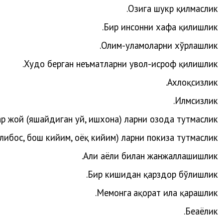
Озига шукр қилмаслик.
Бир инсонни хафа қилишлик.
.
Олим-уламоларни
хўрлашлик
.
Худо
берган
неъматларни
увол-исроф
қилишлик
Ахлоқсизлик.
Илмсизлик.
р жой (яшайдиган уй, ишхона) ларни озода тутмаслик.
либос, бош кийим, оёқ кийим) ларни покиза тутмаслик.
.
Аҳли
аёли
билан
жанжаллашишлик
Бир кишидан қарздор бўлишлик.
.
Меҳ
монга
ҳақорат
ила
қарашлик
Беҳаёлик.