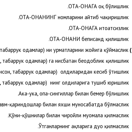
ОТА-ОНАГА оқ бўлишлик.
ОТА-ОНАНИНГ номларини айтиб чақиришлик.
ОТА-ОНАГА итоатсизлик.
ОТА-ОНАНИ беписанд қилишлик.
, табаррук одамлар) ни ҳурматларини жойига қўймаслик.
н, табаррук одамлар)
га нисбатан беодоблик қилишлик.
инсон, табаррук одамлар)
олдиларидан кесиб ўтишлик.
н, табаррук одамлар)
нинг олдиларига тушиб юришлик.
Ака-ука, опа-сингиллар билан бемеҳр бўлишлик.
авм-қариндошлар билан яхши муносабатда бўлмаслик.
Қўни-қўшнилар билан чиройли муомала қилмаслик.
Ўтганларнинг ҳақларига дуо қилмаслик.