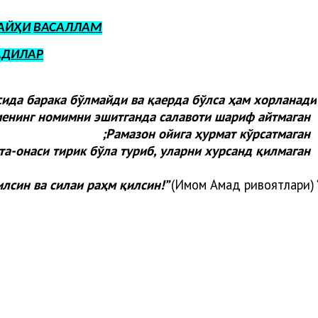
АЙҲИ
ВАСАЛЛАМ
АДИЛАР
сида барака бўлмайди ва қаерда бўлса ҳам хорланади:
енинг номимни эшитганда салавоти шариф айтмаган;
Рамазон ойига ҳурмат кўрсатмаган;
та-онаси тирик бўла туриб, уларни хурсанд қилмаган
илсин ва силаи раҳм қилсин!”
(Имом Аҳмад ривоятлари).