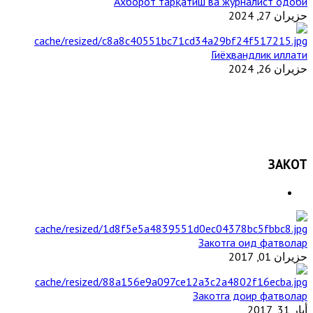
Ахборот тарқатиш ва журналист одоби
حزيران 27, 2024
Гиёҳвандлик иллати
حزيران 26, 2024
ЗАКОТ
Закотга оид фатволар
حزيران 01, 2017
Закотга доир фатволар
أيار 31, 2017