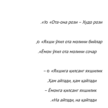
.
!»
«
Ота
-она
рози
– Худо
рози
o
,
«
Яхши
ўғ
ил
ота
молини
бийлар
o
.
»
Ёмон
ўғ
ил
ота
молини
сочар
«Яхшига қилсанг яхшилик –
o
Ҳам айтади, ҳам қайтади.
Ёмонга қилсанг яхшилик –
На айтади, на қайтади».