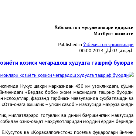
Ўзбекистон мусулмонлари идораси
Матбуот хизмати
Published in
Ўзбекистон янгиликлари
الجمعة, 03 أيار 2024 00:00
озиёти қозиси чегарадош ҳудудга ташриф буюрди
иклигида Нукус шаҳри марказидан 450 км узоқликдаги, қўшни
 йиғинидаги «Бердақ бобо» жоме масжидига ташриф буюрди.
н ислоҳатлар, фарзанд тарбияси мавзуларида суҳбатлашди ва
«Ота-онага яхшилик – улкан савоб!» мавзусида маъруза қилди.
ик, миллатлараро тотувлик ва диний бағрикенглик мавзусида
ҳисобидан озиқ-овқат маҳсулотларидан моддий ёрдам берилди.
.Кусутов ва «Қорақалпоғистон» посёлка фуқаролари йиғини