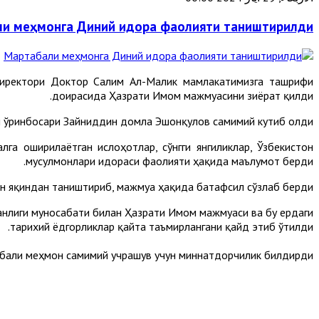
и меҳмонга Диний идора фаолияти таништирилди
директори Доктор Салим Ал-Малик мамлакатимизга ташрифи
доирасида Ҳазрати Имом мажмуасини зиёрат қилди.
 ўринбосари Зайниддин домла Эшонқулов самимий кутиб олди.
 оширилаётган ислоҳотлар, сўнгги янгиликлар, Ўзбекистон
мусулмонлари идораси фаолияти ҳақида маълумот берди.
н яқиндан таништириб, мажмуа ҳақида батафсил сўзлаб берди.
анлиги муносабати билан Ҳазрати Имом мажмуаси ва бу ердаги
тарихий ёдгорликлар қайта таъмирлангани қайд этиб ўтилди.
бали меҳмон самимий учрашув учун миннатдорчилик билдирди.