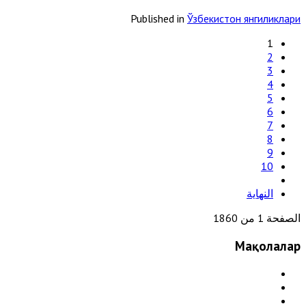
Published in
Ўзбекистон янгиликлари
1
2
3
4
5
6
7
8
9
10
النهاية
الصفحة 1 من 1860
Мақолалар