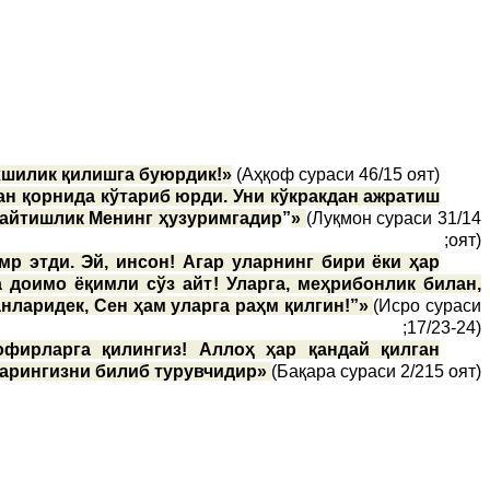
хшилик қилишга буюрдик!»
(Аҳқоф сураси 46/15 оят);
ан қорнида кўтариб юрди. Уни кўкракдан ажратиш
 Қайтишлик Менинг ҳузуримгадир
”
»
(Луқмон сураси 31/14
оят);
р этди. Эй, инсон! Агар уларнинг бири ёки ҳар
а доимо ёқимли сўз айт! Уларга, меҳрибонлик билан,
анларидек, Сен ҳам уларга раҳм қилгин!”»
(Исро сураси
17/23-24);
офирларга қилингиз! Аллоҳ ҳар қандай қилган
арингизни билиб турувчидир»
(Бақара сураси 2/215 оят).