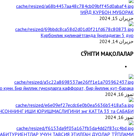
ИЙД ҚУРБОН МУБОРАК!
حزيران 15, 2024
Қурбонлик қилинаётганда ўқиладиган 5 дуо
حزيران 14, 2024
СЎНГГИ МАҚОЛАЛАР
 куни. Бир йиллик гуноҳларга каффорат, бир йиллик қут-барака
تموز 16, 2024
НСОННИНГ ИШИ ЮРИШМАСЛИГИНИ энг КАТТА 33 та САБАБИ
تموز 16, 2024
АБИТУРИЕНТЛАР УЧУН ТАВСИЯ ЭТИЛГАН ДУОЛАР ТЎПЛАМИ