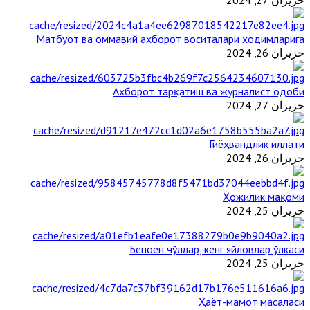
حزيران 27, 2024
Матбуот ва оммавий ахборот воситалари ходимларига
حزيران 26, 2024
Ахборот тарқатиш ва журналист одоби
حزيران 27, 2024
Гиёҳвандлик иллати
حزيران 26, 2024
Ҳожилик мақоми
حزيران 25, 2024
Бепоён чўллар, кенг яйловлар ўлкаси
حزيران 25, 2024
Ҳаёт-мамот масаласи