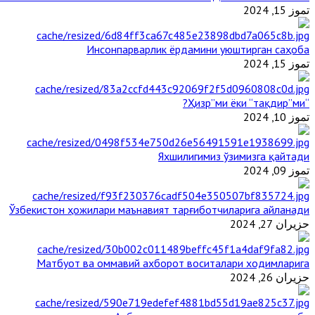
تموز 15, 2024
Инсонпарварлик ёрдамини уюштирган саҳоба
تموز 15, 2024
“Ҳизр”ми ёки “тақдир”ми?
تموز 10, 2024
Яхшилигимиз ўзимизга қайтади
تموز 09, 2024
Ўзбекистон ҳожилари маънавият тарғиботчиларига айланади
حزيران 27, 2024
Матбуот ва оммавий ахборот воситалари ходимларига
حزيران 26, 2024