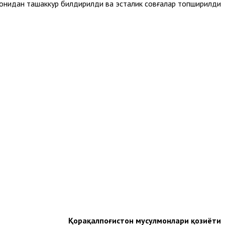
нидан ташаккур билдирилди ва эсталик совғалар топширилди.
Қорақалпоғистон мусулмонлари қозиёти