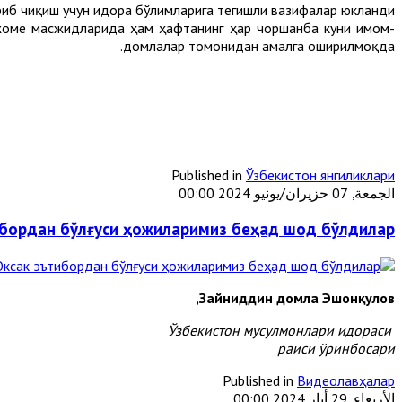
иб чиқиш учун идора бўлимларига тегишли вазифалар юкланди.
 жоме масжидларида ҳам ҳафтанинг ҳар чоршанба куни имом-
домлалар томонидан амалга оширилмоқда.
Published in
Ўзбекистон янгиликлари
الجمعة, 07 حزيران/يونيو 2024 00:00
бордан бўлғуси ҳожиларимиз беҳад шод бўлдилар
Зайниддин домла Эшонқулов,
Ўзбекистон мусулмонлари идораси
раиси ўринбосари
Published in
Видеолавҳалар
الأربعاء, 29 أيار 2024 00:00