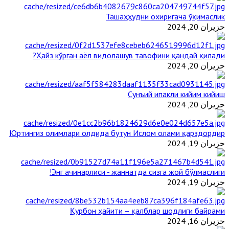
Ташаҳҳудни охиригача ўқимаслик
حزيران 20, 2024
Ҳайз кўрган аёл видолашув тавофини қандай қилади?
حزيران 20, 2024
Сунъий ипакли кийим кийиш
حزيران 20, 2024
Юртингиз олимлари олдида бутун Ислом олами қарздордир
حزيران 19, 2024
Энг ачинарлиси - жаннатда сизга жой бўлмаслиги!
حزيران 19, 2024
Қурбон ҳайити – қалблар шодлиги байрами
حزيران 16, 2024