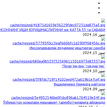
НСОННИНГ ИШИ ЮРИШМАСЛИГИНИ энг КАТТА 33 та САБАБИ
تموز 16, 2024
Инсонпарварлик ёрдамини уюштирган саҳоба
تموز 15, 2024
“Ҳизр”ми ёки “тақдир”ми?
تموز 10, 2024
Яхшилигимиз ўзимизга қайтади
تموز 09, 2024
Ўзбекистон ҳожилари маънавият тарғиботчиларига айланади