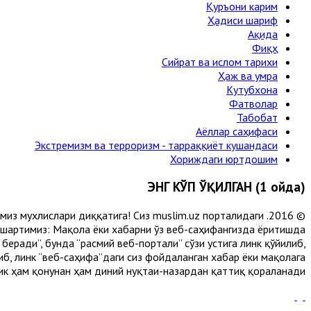
Қуръони карим
Ҳадиси шариф
Ақида
Фиқҳ
Сийрат ва ислом тарихи
Ҳаж ва умра
Кутубхона
Фатволар
Табобат
Аёллар саҳифаси
Экстремизм ва терроризм - тарраққиёт кушандаси
Хориждаги юртдошим
ЭНГ КЎП ЎҚИЛГАН (1 ойда)
лимиз мухлислари диққатига! Сиз muslim.uz порталидаги
 шартимиз: Мақола ёки хабарни ўз веб-саҳифангизда ёритишда
еради”, бунда “расмий веб-портали” сўзи устига линк қўйилиб,
либ, линк “веб-саҳифа”даги сиз фойдаланган хабар ёки мақолага
ик ҳам қонунан ҳам диний нуқтаи-назардан қаттиқ қораланади.