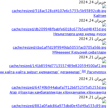
حزيران 24, 2024
Қайтим
حزيران 24, 2024
Неъматларга шукр қилиш дуоси
حزيران 21, 2024
Мўминнинг Қуръоний сифатлари
حزيران 21, 2024
Расулуллоҳ ﷺ “Қабримни қайта-қайта зиёрат қилманглар” деганмилар?
حزيران 21, 2024
Агар дўзахдан камбағалликдан қўрққанчалик қўрққанида
حزيران 21, 2024