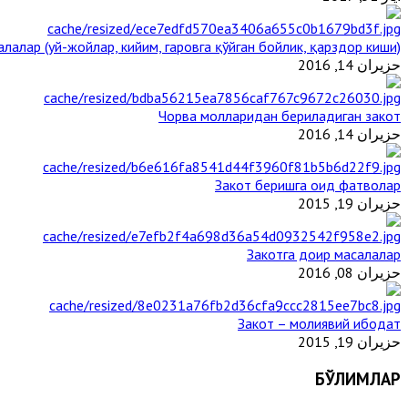
лалар (уй-жойлар, кийим, гаровга қўйган бойлик, қарздор киши)
حزيران 14, 2016
Чорва молларидан бериладиган закот
حزيران 14, 2016
Закот беришга оид фатволар
حزيران 19, 2015
Закотга доир масалалар
حزيران 08, 2016
Закот – молиявий ибодат
حزيران 19, 2015
БЎЛИМЛАР