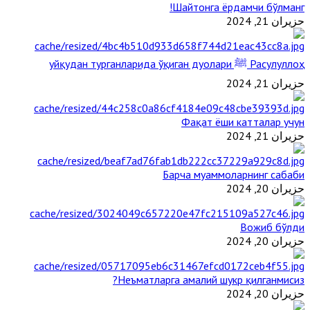
Шайтонга ёрдамчи бўлманг!
حزيران 21, 2024
Расулуллоҳ ﷺ уйқудан турганларида ўқиган дуолари
حزيران 21, 2024
Фақат ёши катталар учун
حزيران 21, 2024
Барча муаммоларнинг сабаби
حزيران 20, 2024
Вожиб бўлди
حزيران 20, 2024
Неъматларга амалий шукр қилганмисиз?
حزيران 20, 2024