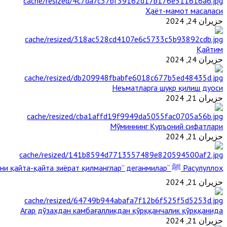
Ҳаёт-мамот масаласи
حزيران 24, 2024
Қайтим
حزيران 24, 2024
Неъматларга шукр қилиш дуоси
حزيران 21, 2024
Мўминнинг Қуръоний сифатлари
حزيران 21, 2024
Расулуллоҳ ﷺ “Қабримни қайта-қайта зиёрат қилманглар” деганмилар?
حزيران 21, 2024
Агар дўзахдан камбағалликдан қўрққанчалик қўрққанида
حزيران 21, 2024