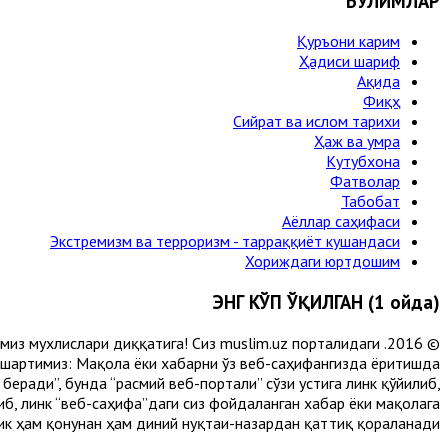
БЎЛИМЛАР
Қуръони карим
Ҳадиси шариф
Ақида
Фиқҳ
Сийрат ва ислом тарихи
Ҳаж ва умра
Кутубхона
Фатволар
Табобат
Аёллар саҳифаси
Экстремизм ва терроризм - тарраққиёт кушандаси
Хориждаги юртдошим
ЭНГ КЎП ЎҚИЛГАН (1 ойда)
лимиз мухлислари диққатига! Сиз muslim.uz порталидаги
 шартимиз: Мақола ёки хабарни ўз веб-саҳифангизда ёритишда
еради”, бунда “расмий веб-портали” сўзи устига линк қўйилиб,
либ, линк “веб-саҳифа”даги сиз фойдаланган хабар ёки мақолага
ик ҳам қонунан ҳам диний нуқтаи-назардан қаттиқ қораланади.