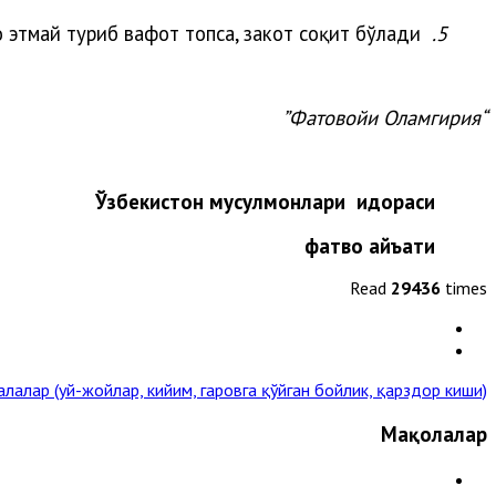
 этмай туриб вафот топса, закот соқит бўлади.
5.
“Фатовойи Оламгирия”
Ўзбекистон мусулмонлари идораси
фатво ҳайъати
Read
29436
times
лалар (уй-жойлар, кийим, гаровга қўйган бойлик, қарздор киши) »
Мақолалар