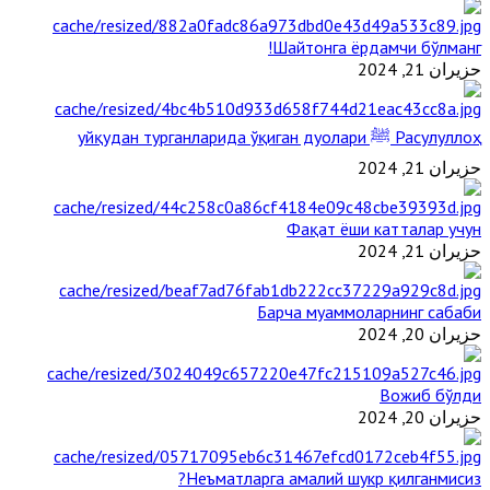
Шайтонга ёрдамчи бўлманг!
حزيران 21, 2024
Расулуллоҳ ﷺ уйқудан турганларида ўқиган дуолари
حزيران 21, 2024
Фақат ёши катталар учун
حزيران 21, 2024
Барча муаммоларнинг сабаби
حزيران 20, 2024
Вожиб бўлди
حزيران 20, 2024
Неъматларга амалий шукр қилганмисиз?