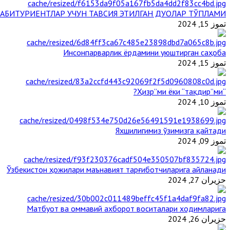
АБИТУРИЕНТЛАР УЧУН ТАВСИЯ ЭТИЛГАН ДУОЛАР ТЎПЛАМИ
تموز 15, 2024
Инсонпарварлик ёрдамини уюштирган саҳоба
تموز 15, 2024
“Ҳизр”ми ёки “тақдир”ми?
تموز 10, 2024
Яхшилигимиз ўзимизга қайтади
تموز 09, 2024
Ўзбекистон ҳожилари маънавият тарғиботчиларига айланади
حزيران 27, 2024
Матбуот ва оммавий ахборот воситалари ходимларига
حزيران 26, 2024