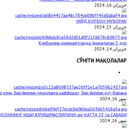
حزيران 16, 2024
ИЙД ҚУРБОН МУБОРАК!
حزيران 15, 2024
Қурбонлик қилинаётганда ўқиладиган 5 дуо
حزيران 14, 2024
СЎНГГИ МАҚОЛАЛАР
 куни. Бир йиллик гуноҳларга каффорат, бир йиллик қут-барака
تموز 16, 2024
НСОННИНГ ИШИ ЮРИШМАСЛИГИНИ энг КАТТА 33 та САБАБИ
تموز 16, 2024