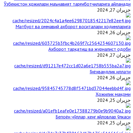
Ўзбекистон ҳожилари маънавият тарғиботчиларига айланади
حزيران 27, 2024
Матбуот ва оммавий ахборот воситалари ходимларига
حزيران 26, 2024
Ахборот тарқатиш ва журналист одоби
حزيران 27, 2024
Гиёҳвандлик иллати
حزيران 26, 2024
Ҳожилик мақоми
حزيران 25, 2024
Бепоён чўллар, кенг яйловлар ўлкаси
حزيران 25, 2024