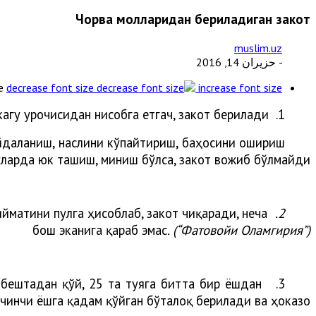
Чорва молларидан бериладиган закот
muslim.uz
- حزيران 14, 2016
e
decrease font size
increase font size
агу урғочисидан нисобга етгач, закот берилади.
1.
йдаланиш, наслини кўпайтириш, баҳосини ошириш
ларда юк ташиш, миниш бўлса, закот вожиб бўлмайди.
йматини пулга ҳисоблаб, закот чиқаради, неча
2.
бош эканига қараб эмас
. (“Фатовойи Оламгирия”)
 бештадан қўй, 25 та туяга битта бир ёшдан
3.
учинчи ёшга қадам қўйган бўталоқ берилади ва ҳоказо.