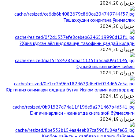
حزيران 20, 2024
Ташаҳҳудни охиригача ўқимаслик
حزيران 20, 2024
Ҳайз кўрган аёл видолашув тавофини қандай қилади?
حزيران 20, 2024
Сунъий ипакли кийим кийиш
حزيران 20, 2024
Юртингиз олимлари олдида бутун Ислом олами қарздордир
حزيران 19, 2024
Энг ачинарлиси - жаннатда сизга жой бўлмаслиги!
حزيران 19, 2024
Қурбон ҳайити – қалблар шодлиги байрами