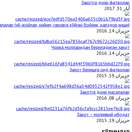
Закотга доир фатволар
أيار 31, 2017
лалар (уй-жойлар, кийим, гаровга қўйган бойлик, қарздор киши)
حزيران 14, 2016
Чорва молларидан бериладиган закот
حزيران 14, 2016
Закот беришга оид фатволар
حزيران 19, 2015
Закотга доир масалалар
حزيران 08, 2016
Закот – молиявий ибодат
حزيران 19, 2015