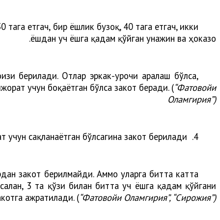
0 тага етгач, бир ёшлик бузоқ, 40 тага етгач, икки
ёшдан уч ёшга қадам қўйган ғунажин ва ҳоказо.
зи берилади. Отлар эркак-урғочи аралаш бўлса,
жорат учун боқаётган бўлса закот беради. (
“Фатовойи
Оламгирия”)
т учун сақланаётган бўлсагина закот берилади.
4.
ардан закот берилмайди. Аммо уларга битта катта
алан, 3 та қўзи билан битта уч ёшга қадам қўйгани
акотга ажратилади. (
“Фатовойи Оламгирия”, “Сирожия”)