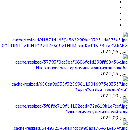
НСОННИНГ ИШИ ЮРИШМАСЛИГИНИ энг КАТТА 33 та САБАБИ
تموز 16, 2024
Инсонпарварлик ёрдамини уюштирган саҳоба
تموز 15, 2024
“Ҳизр”ми ёки “тақдир”ми?
تموز 10, 2024
Яхшилигимиз ўзимизга қайтади
تموز 09, 2024