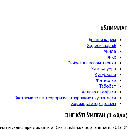
БЎЛИМЛАР
Қуръони карим
Ҳадиси шариф
Ақида
Фиқҳ
Сийрат ва ислом тарихи
Ҳаж ва умра
Кутубхона
Фатволар
Табобат
Аёллар саҳифаси
Экстремизм ва терроризм - тарраққиёт кушандаси
Хориждаги юртдошим
ЭНГ КЎП ЎҚИЛГАН (1 ойда)
лимиз мухлислари диққатига! Сиз muslim.uz порталидаги