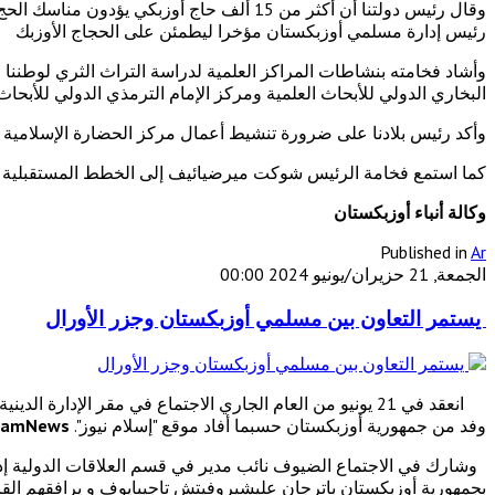
وقال رئيس دولتنا أن أكثر من 15 ألف حاج أو
رئيس إدارة مسلمي أوزبكستان مؤخرا ليطمئن على الحجاج الأوزبك
وأشاد فخامته بنشاطات المراكز العلمية لدراسة التراث الثري لوطننا 
البخاري الدولي للأبحاث العلمية ومركز الإمام الترمذي الدولي للأبحاث 
وأكد رئيس بلادنا على ضرورة تنشيط أعمال مركز الحضارة الإسلامية
كما استمع فخامة الرئيس شوكت ميرضيائيف إلى الخطط المستقبلية ل
وكالة أنباء أوزبكستان
Published in
Ar
الجمعة, 21 حزيران/يونيو 2024 00:00
يستمر التعاون بين مسلمي أوزبكستان وجزر الأورال
انعقد في 21 يونيو من العام الجاري الاجتماع في مقر الإد
وفد من جمهورية أوزبكستان حسبما أفاد موقع "إسلام نيوز".
slamNews
وشارك في الاجتماع الضيوف نائب مدير في قسم العلاقات الدولية إ
بجمهورية أوزبكستان باترجان عليشيروفيتش تاجيبايوف و يرافقهم الق