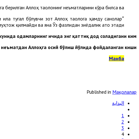
га берилган Аллоҳ таолонинг неъматларини кўра билса ва:
 ила тугал бўлувчи зот Аллоҳ таолога ҳамду санолар
“Алҳамду лиллаҳиллазий биниъматиҳи татиммус солиҳат”
муҳтож қилмайди ва яна Ўз фазлидан зиёдалик ато этади.
кунида одамларнинг ичида энг қаттиқ дод соладигани ким?”.
 неъматдан Аллоҳга осий бўлиш йўлида фойдаланган киши”.
Манба
Published in
Мақолалар
البداية
1
2
3
4