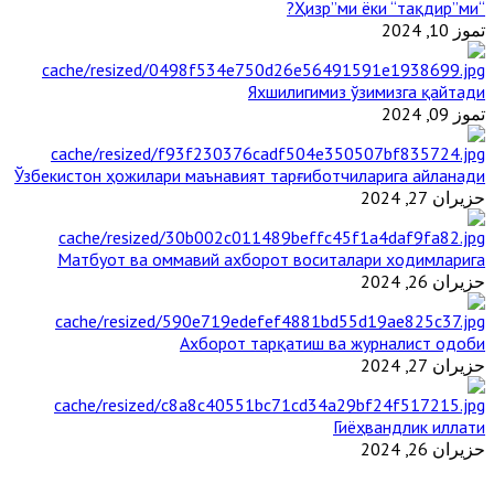
“Ҳизр”ми ёки “тақдир”ми?
تموز 10, 2024
Яхшилигимиз ўзимизга қайтади
تموز 09, 2024
Ўзбекистон ҳожилари маънавият тарғиботчиларига айланади
حزيران 27, 2024
Матбуот ва оммавий ахборот воситалари ходимларига
حزيران 26, 2024
Ахборот тарқатиш ва журналист одоби
حزيران 27, 2024
Гиёҳвандлик иллати
حزيران 26, 2024