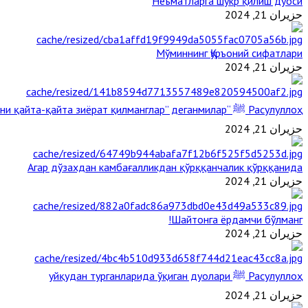
Неъматларга шукр қилиш дуоси
حزيران 21, 2024
Мўминнинг Қуръоний сифатлари
حزيران 21, 2024
Расулуллоҳ ﷺ “Қабримни қайта-қайта зиёрат қилманглар” деганмилар?
حزيران 21, 2024
Агар дўзахдан камбағалликдан қўрққанчалик қўрққанида
حزيران 21, 2024
Шайтонга ёрдамчи бўлманг!
حزيران 21, 2024
Расулуллоҳ ﷺ уйқудан турганларида ўқиган дуолари
حزيران 21, 2024