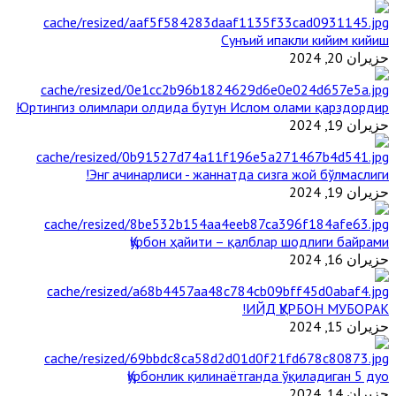
Сунъий ипакли кийим кийиш
حزيران 20, 2024
Юртингиз олимлари олдида бутун Ислом олами қарздордир
حزيران 19, 2024
Энг ачинарлиси - жаннатда сизга жой бўлмаслиги!
حزيران 19, 2024
Қурбон ҳайити – қалблар шодлиги байрами
حزيران 16, 2024
ИЙД ҚУРБОН МУБОРАК!
حزيران 15, 2024
Қурбонлик қилинаётганда ўқиладиган 5 дуо
حزيران 14, 2024