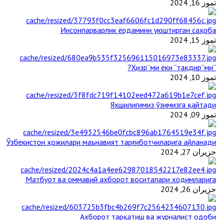
تموز 16, 2024
Инсонпарварлик ёрдамини уюштирган саҳоба
تموز 15, 2024
“Ҳизр”ми ёки “тақдир”ми?
تموز 10, 2024
Яхшилигимиз ўзимизга қайтади
تموز 09, 2024
Ўзбекистон ҳожилари маънавият тарғиботчиларига айланади
حزيران 27, 2024
Матбуот ва оммавий ахборот воситалари ходимларига
حزيران 26, 2024
Ахборот тарқатиш ва журналист одоби