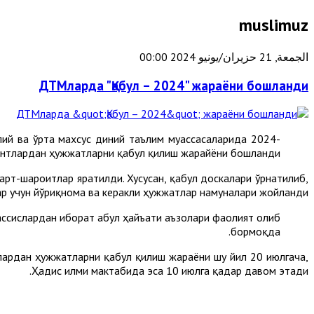
muslimuz
الجمعة, 21 حزيران/يونيو 2024 00:00
ДТМларда "Қабул – 2024" жараёни бошланди
лий ва ўрта махсус диний таълим муассасаларида 2024-
ентлардан ҳужжатларни қабул қилиш жарайёни бошланди.
арт-шароитлар яратилди. Хусусан, қабул доскалари ўрнатилиб,
ар учун йўриқнома ва керакли ҳужжатлар намуналари жойланди.
ссислардан иборат Қабул ҳайъати аъзолари фаолият олиб
бормоқда.
тлардан ҳужжатларни қабул қилиш жараёни шу йил 20 июлгача,
Ҳадис илми мактабида эса 10 июлга қадар давом этади.