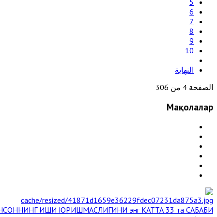
5
6
7
8
9
10
النهاية
الصفحة 4 من 306
Мақолалар
НСОННИНГ ИШИ ЮРИШМАСЛИГИНИ энг КАТТА 33 та САБАБИ