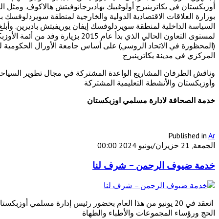
أوزبكستان في يكاترينبرج أولوغبيك بهاديرجانوفيتش هالاكوف. ومثل الس
بوزارة العلاقات الاقتصادية الدولية والخارجية لمنطقة سويردلوفسك 
السياسة الداخلية لمنطقة سويردلوفسك إيفان يوريفيتش باديرين. وأبل
لمستوى التعاون الحالي الذي بدأ عا
(المحظورة في الاتحاد الروسي) على أساس جامعة الأورال الحكومية 
المركزي في مدينة يكاترينبرج
وناقش الطرفان المشاريع الواعدة المشتركة في مجال تطوير السياحة ا
وأوزبكستان والأنشطة التعليمية المشتركة
خدمة الصحافة لادارة مسلمي اوزبكستان
Published in
Ar
الجمعة, 21 حزيران/يونيو 2024 00:00
خدمة ضيوف الرحمن – شرف لنا
الحج ورؤساء المجموعات والأطباء والطهاة