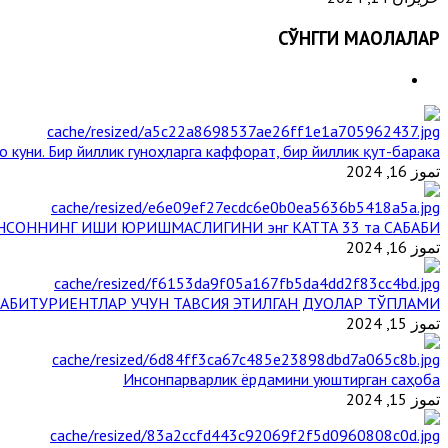
СЎНГГИ МАҚОЛАЛАР
 куни. Бир йиллик гуноҳларга каффорат, бир йиллик қут-барака
تموز 16, 2024
НСОННИНГ ИШИ ЮРИШМАСЛИГИНИ энг КАТТА 33 та САБАБИ
تموز 16, 2024
АБИТУРИЕНТЛАР УЧУН ТАВСИЯ ЭТИЛГАН ДУОЛАР ТЎПЛАМИ
تموز 15, 2024
Инсонпарварлик ёрдамини уюштирган саҳоба
تموز 15, 2024