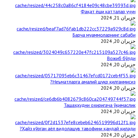
Фақат ёши катталар учун
حزيران 21, 2024
Барча муаммоларнинг сабаби
حزيران 20, 2024
Вожиб бўлди
حزيران 20, 2024
Неъматларга амалий шукр қилганмисиз?
حزيران 20, 2024
Ташаҳҳудни охиригача ўқимаслик
حزيران 20, 2024
Ҳайз кўрган аёл видолашув тавофини қандай қилади?
حزيران 20, 2024