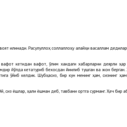
воят қилинади. Расулуллоҳ соллаллоҳу алайҳи васаллам дедила
 вафот кетидан вафот, ўлим хақидаги хабарларни деярли ҳар
имдир йўлда кетатуриб бехосдан йиқилиб тушган ва жон берган
стига қўйиб келдик. Шубҳасиз, бир кун менинг ҳам, сизнинг ҳа
Эй, сиз ёшлар, ҳали ёшман деб, тавбани ортга сурманг. Ҳеч бир қ