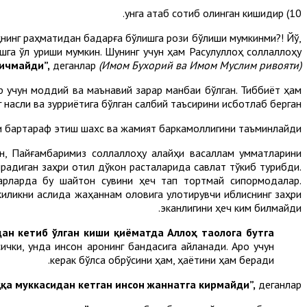
10) унга атаб сотиб олинган кишидир.
ҳнинг раҳматидан бадарға бўлишга рози бўлиши мумкинми?! Йўқ,
ишга қўл уриши мумкин. Шунинг учун ҳам Расулуллоҳ соллаллоҳу
 ичмайди”
,
деганлар
(
Имом
Бухорий ва
Имом
Муслим ривояти).
ар учун моддий ва маънавий зарар манбаи бўлган. Тиббиёт ҳам
г насли ва зурриётига бўлган салбий таъсирини исботлаб берган.
и бартараф этиш шахс ва жамият баркамоллигини таъминлайди.
ан, Пайғамбаримиз соллаллоҳу алайҳи васаллам умматларини
ирадиган заҳри қотил дўкон расталарида савлат тўкиб турибди.
арларда бу шайтон сувини ҳеч тап тортмай сипқормоқдалар.
киликни аслида жаҳаннам оловига улоқтирувчи иблиснинг заҳри
эканлигини ҳеч ким билмайди.
дан кетиб ўлган киши қиёматда Аллоҳ таолога бутга
ички, унда инсон ароқнинг бандасига айланади. Ароқ учун
керак бўлса обрўсини ҳам, ҳаётини ҳам беради.
қа муккасидан кетган инсон жаннатга кирмайди”,
деганлар.