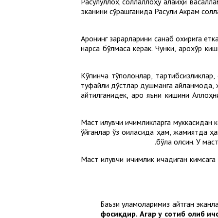
Расулуллоҳ соллаллоҳу алайҳи васалл
эканини сўрашганида Расули Акрам сол
Ароқнинг зарарларини санаб охирига етка
нарса бўлмаса керак. Чунки, ароқхўр к
Кўпинча тўполонлар, тартибсизликлар, 
туфайли дўстлар душманга айланмоқда, ж
айтилганидек, ароқ яъни кишини Аллоҳн
Маст қилувчи ичимликларга муккасидан к
қўйганлар ўз оиласида ҳам, жамиятда ҳа
бўла олсин. У мас
Маст қилувчи ичимлик ичадиган кимсага
Баъзи уламоларимиз айтган эканл
фосиқдир. Агар у сотиб олиб ич