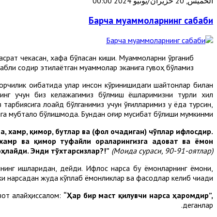
الخميس, 20 حزيران/يونيو 2024 00:00
Барча муаммоларнинг сабаби
ҳасрат чекасан, хафа бўласан киши. Муаммоларни ўрганиб
бабли содир этилаётган муаммолар эканига гувоҳ бўламиз.
орчилик оқибатида улар инсон кўринишидаги шайтонлар билан
нинг учун биз келажагимиз бўлмиш ёшларимизни турли хил
арбиясига лоқайд бўлганимиз учун ўғилларимиз у ёқда турсин,
га мубтало бўлишмоқда. Бундан оғир мусибат бўлиши мумкинми?!
, хамр, қимор, бутлар ва
(фол очадиган)
чўплар ифлосдир.
 хамр ва қимор туфайли ораларингизга адоват ва ёмон
ҳлайди. Энди тўхтарсизлар?!
”
(Моида сураси, 90-91-оятлар).
оннинг ишларидан, дейди. Ифлос нарса бу ёмонларнинг ёмони,
кки нарсадан жуда кўплаб ёмонликлар ва фасодлар келиб чиқади.
 зот алайҳиссалом:
“Ҳар бир маст қилувчи нарса ҳаромдир”,
деганлар.