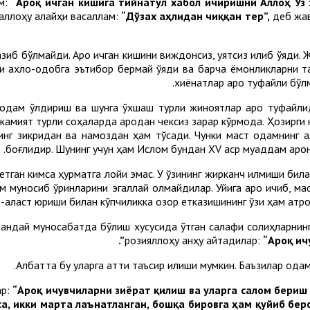
ам:
“Ароқ ичган кишига тийнатул хабол ичиришни Аллоҳ Ўз 
лаллоҳу алайҳи васаллам:
“Дўзах аҳлидан чиққан тер”,
деб жаво
зиб бўлмайди. Ароқ ичган кишини виждонсиз, уятсиз қилиб қўяди.
иши ахлоқ-одобга эътибор бермай қўяди ва барча ёмонликларни 
хиёнатлар ароқ туфайли бўлм
одам ўлдириш ва шунга ўхшаш турли жиноятлар ароқ туфайлидир
амият турли соҳаларда ароқдан чексиз зарар кўрмоқда. Ҳозирги к
инг зикридан ва намоздан ҳам тўсади. Чунки маст одамнинг ақ
боғлиқдир. Шунинг учун ҳам Ислом бундан XV аср муқаддам ароқн
етган кимса ҳурматга лойиқ эмас. У ўзининг жирканч қилмиши бил
м муносиб ўринларини эгаллай олмайдилар. Уйига ароқ ичиб, ма
т-аласт юриши билан кўпчиликка озор етказишининг ўзи ҳам атро
 қандай муносабатда бўлиш хусусида ўтган салафи солиҳларнин
розияллоҳу анҳу айтадилар:
“Ароқ ич
Албатта бу уларга қаттиқ таъсир қилиши мумкин. Баъзилар од
ар:
“Ароқ ичувчиларни зиёрат қилиш ва уларга салом бериш 
са, икки марта лаънатланган, бошқа бировга ҳам қуйиб берс