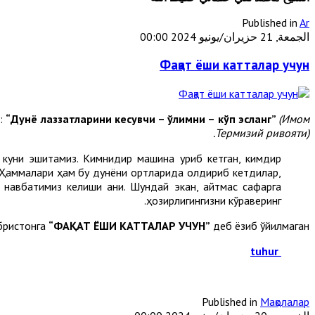
Published in
Ar
الجمعة, 21 حزيران/يونيو 2024 00:00
Фақат ёши катталар учун
р:
“Дунё лаззатларини кесувчи – ўлимни – кўп эсланг”
(Имом
Термизий ривояти).
 куни эшитамиз. Кимнидир машина уриб кетган, кимдир
. Ҳаммалари ҳам бу дунёни ортларида қолдириб кетдилар,
м навбатимиз келиши аниқ. Шундай экан, қайтмас сафарга
ҳозирлигингизни кўраверинг.
абристонга
“ФАҚАТ ЁШИ КАТТАЛАР УЧУН”
деб ёзиб қўйилмаган.
tuhur
Published in
Мақолалар