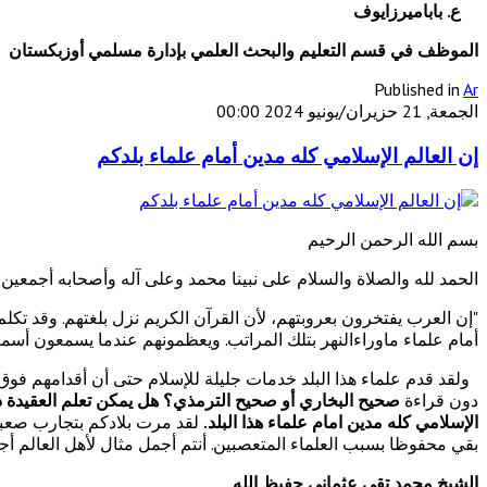
ع. باباميرزايوف
الموظف في قسم التعليم والبحث العلمي بإدارة مسلمي أوزبكستان
Published in
Ar
الجمعة, 21 حزيران/يونيو 2024 00:00
إن العالم الإسلامي كله مدين أمام علماء بلدكم
بسم الله الرحمن الرحيم
الحمد لله والصلاة والسلام على نبينا محمد وعلى آله وأصحابه أجمعين
"إن العرب يفتخرون بعروبتهم، لأن القرآن الكريم نزل بلغتهم. وقد تكلم 
أمام علماء ماوراءالنهر بتلك المراتب. ويعظمونهم عندما يسمعون أسما
ولقد قدم علماء هذا البلد خدمات جليلة للإسلام حتى أن أقدامهم فوق ر
دون قراءة
صحيح البخاري أو صحيح الترمذي؟ هل يمكن تعلم العقيدة دو
الإسلامي كله مدين امام علماء هذا البلد.
لقد مرت بلادكم بتجارب صعبة 
بقي محفوظا بسبب العلماء المتعصبين. أنتم أجمل مثال لأهل العالم أج
الشيخ محمد تقي عثماني حفيظ الله