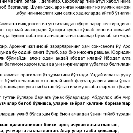
зиммасига олган”
, деганлар. Саҳобалар тийнатул хабол нима
б берганлар. Шунингдек, ароқ ичган кишининг қирқ кунлик намози
қабул қилинмаслиги ҳам саҳиҳ ҳадисларда айтиб ўтилган.
 Жамиятга виждонсиз ва уятсизликдан кўпроқ зарар келтирадиган
тап тортмай қилаверади. Ҳозирги кунда кўплаб зино ва оилавий
оқда. Бунинг оқибатида қанчадан-қанча оилалар бузилиб кетмоқда.
. Ароқнинг ижтимоий зарарларининг ҳам сон-саноғи йўқ. Ароқ
унда бу оддий ҳақиқат бўлиб, ҳар бир инсонга равшан. Юқоридан
ли бўлмайди, ақлсиз одам қандай ибодат қилади? Ибодат ақлга
и батамом ҳаром қилди ва уни ичувчиларга уқубатлар белгилади.
ан жамият орасидаги ўз ҳурматини йўқотади. Ундай иллатга ружу
ст бўлиб келадиган ота қандай қилиб фарзандларига яхши ўрнак
фдагиларни унга нисбатан бўлган илиқ муносабатлардан тўсади.
г тутган йўллари барчага ўрнак бўларлидир. Абдуллоҳ ибн Амр
увчилар бетоб бўлишса, уларни зиёрат қилгани борманглар”.
амлардан уялиб бўлса ҳам бир ёмон амалдан ўзини тийиб туради.
ман қилинганининг боиси, ароқ ичувчи лаънатланган,
а, уч марта лаънатланган. Агар улар тавба қилсалар,