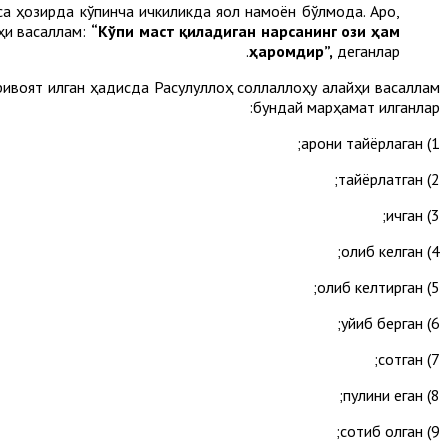
 ҳозирда кўпинча ичкиликда яққол намоён бўлмоқда. Ароқ,
йҳи васаллам:
“Кўпи маст қиладиган нарсанинг ози ҳам
ҳаромдир”
,
деганлар.
ривоят қилган ҳадисда Расулуллоҳ соллаллоҳу алайҳи васаллам
бундай марҳамат қилганлар:
1) ароқни тайёрлаган;
2) тайёрлатган;
3) ичган;
4) олиб келган;
5) олиб келтирган;
6) қуйиб берган;
7) сотган;
8) пулини еган;
9) сотиб олган;