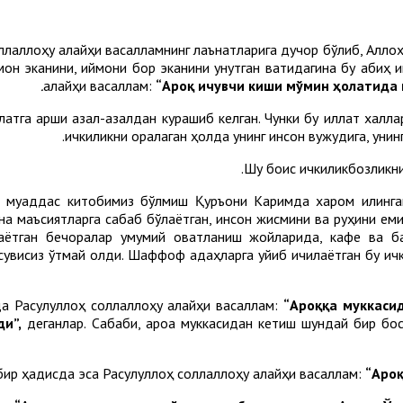
оллаллоҳу алайҳи васалламнинг лаънатларига дучор бўлиб, Алло
он эканини, иймони бор эканини унутган вақтидагина бу қабиҳ 
алайҳи васаллам:
“Ароқ ичувчи киши мўмин ҳолатида
атга қарши азал-азалдан курашиб келган. Чунки бу иллат халқл
ичкиликни қоралаган ҳолда унинг инсон вужудига, унин
Шу боис ичкиликбозликн
иб муқаддас китобимиз бўлмиш Қуръони Каримда харом қилинг
ина маъсиятларга сабаб бўлаётган, инсон жисмини ва руҳини ем
лаётган бечоралар умумий овқатланиш жойларида, кафе ва б
увисиз ўтмай қолди. Шаффоф қадаҳларга қуйиб ичилаётган бу ич
да Расулуллоҳ соллаллоҳу алайҳи васаллам:
“Ароққа муккаси
и”,
деганлар. Сабаби, ароққа муккасидан кетиш шундай бир босқ
 бир ҳадисда эса Расулуллоҳ соллаллоҳу алайҳи васаллам:
“Ароқ