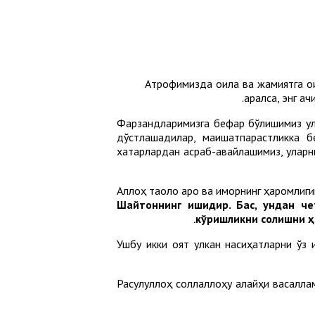
Атрофимизда оила ва жамиятга оид
қаралса, энг 
Фарзандларимизга бефарқ бўлишимиз ул
дўстлашадилар, маишатпарастликка б
хатарлардан асраб-авайлашимиз, уларни
Аллоҳ таоло ароқ ва қиморнинг ҳаромлиги
Шайтоннинг ишидир. Бас, ундан че
кўришликни солишни ҳ
Ушбу икки оят улкан насиҳатларни ўз 
Расулуллоҳ соллаллоҳу алайҳи васаллам