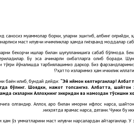
 саноқсиз муаммолар борки, уларни эшитиб, қалбинг оғрийди, 
ачинарлиси маст қилувчи ичимликлар ҳамда гиёҳванд моддалар са
арни бекорчи ишлар билан шуғулланишига сабаб бўлмоқда. Бек
ериладилар. Бу эса ачинарли оқибатларга олиб боради. Шу
 тўғри йўналишда тарбиялашимиз даркор. Биз фарзандларимиз т
ҳатто қизларимиз ҳам ичкилик иллати
ни баён қилиб, бундай дейди:
“
Эй иймон келтирганлар! Албатта
тда бўлинг. Шоядки, нажот топсангиз. Албатта, шайтон
амда сизларни Аллоҳнинг зикридан ва намоздан тўсишни хо
ичига олгандир. Аллоҳ ароқ билан қиморни ифлос нарса, шайт
ниҳоятда ярамас нарса, дегани. Чунки бу и
 ҳам ўз умматларини маст қилувчи нарсалардан қайтарганлар. У