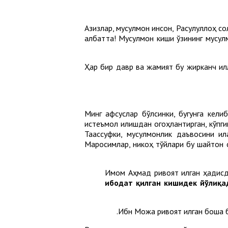
Азизлар, мусулмон инсон, Расулуллоҳ с
албатта! Мусулмон киши ўзининг мусулм
Ҳар бир давр ва жамият бу жирканч илл
Минг афсуслар бўлсинки, бугунга кел
истеъмол қилишдан огоҳлантирган, кўпг
Таассуфки, мусулмонлик даъвосини қи
Маросимлар, никоҳ тўйлари бу шайтон с
Имом Аҳмад ривоят қилган ҳадис
ибодат қилган кишидек йўлиқад
Ибн Можа ривоят қилган бошқа