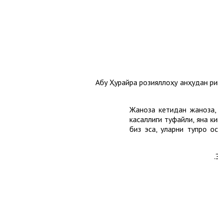
Абу Ҳурайра розияллоҳу анҳудан ри
Жаноза кетидан жаноза,
касаллиги туфайли, яна к
биз эса, уларни тупроқ о