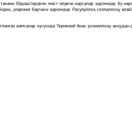
танани бўшаштирувчи, маст қилувчи нарсалар ҳаромдир. Бу нарса
 борки, уларнинг барчаси ҳаромдир. Расулуллоҳ соллаллоҳу ала
тланган кимсалар хусусида Термизий Анас розияллоҳу анҳудан 