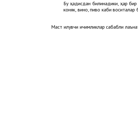
Бу ҳадисдан билинадики, ҳар бир 
коняк, вино, пиво каби воситалар
Маст қилувчи ичимликлар сабабли лаъна